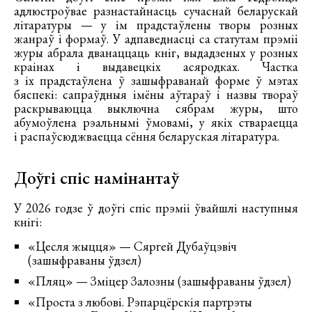
адлюстроўвае разнастайнасць сучаснай беларускай
літаратуры — у ім прадстаўлены творы розных
жанраў і формаў. У адпаведнасці са статутам прэміі
журы абрала дванаццаць кніг, выдадзеных у розных
краінах і выдавецкіх асяродках. Частка
з іх прадстаўлена ў зашыфраванай форме ў мэтах
бяспекі: сапраўдныя імёны аўтараў і назвы твораў
раскрываюцца выключна сябрам журы, што
абумоўлена рэальнымі ўмовамі, у якіх ствараецца
і распаўсюджваецца сёння беларуская літаратура.
Доўгі спіс намінантаў
У 2026 годзе ў доўгі спіс прэміі ўвайшлі наступныя
кнігі:
«Цесля жыцця» — Сяргей Дубаўцэвіч
(зашыфраваны ўдзел)
«Пляц» — Зміцер Залозны (зашыфраваны ўдзел)
«Проста з любові. Рэпарцёрскія партрэты