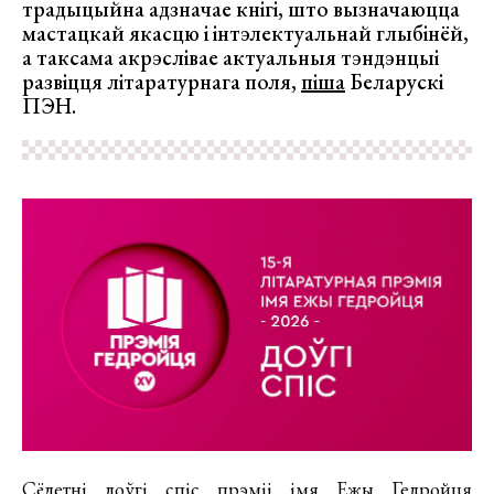
традыцыйна адзначае кнігі, што вызначаюцца
мастацкай якасцю і інтэлектуальнай глыбінёй,
а таксама акрэслівае актуальныя тэндэнцыі
развіцця літаратурнага поля,
піша
Беларускі
ПЭН.
Сёлетні доўгі спіс прэміі імя Ежы Гедройця