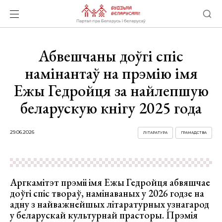
Абвешчаны доўгі спіс
намінантаў на прэмію імя
Ежы Гедройця за найлепшую
беларускую кнігу 2025 года
29.06.2026
ЛІТАРАТУРА
ГРАМАДСТВА
Аргкамітэт прэміі імя Ежы Гедройця абвяшчае
доўгі спіс твораў, намінаваных у 2026 годзе на
адну з найважнейшых літаратурных узнагарод
у беларускай культурнай прасторы. Прэмія