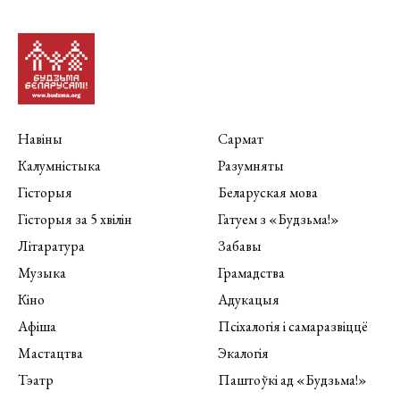
Навіны
Сармат
Калумністыка
Разумняты
Гісторыя
Беларуская мова
Гісторыя за 5 хвілін
Гатуем з «Будзьма!»
Літаратура
Забавы
Музыка
Грамадства
Кіно
Адукацыя
Афіша
Псіхалогія і самаразвіццё
Мастацтва
Экалогія
Тэатр
Паштоўкі ад «Будзьма!»