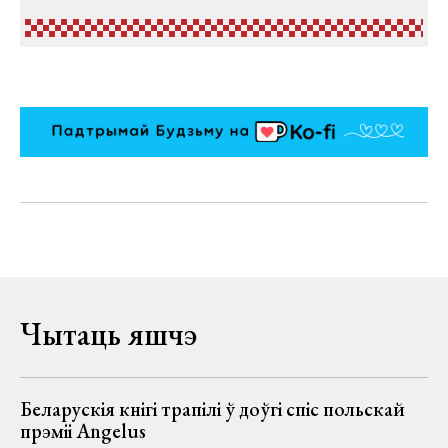
Чытаць яшчэ
Беларускія кнігі трапілі ў доўгі спіс польскай
прэміі Angelus