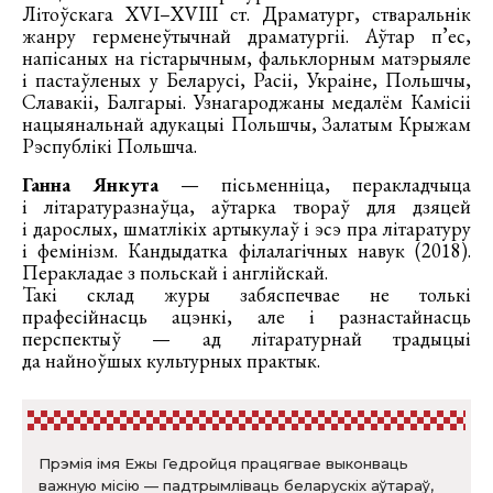
Літоўскага XVI–XVIII ст. Драматург, стваральнік
жанру герменеўтычнай драматургіі. Аўтар п’ес,
напісаных на гістарычным, фальклорным матэрыяле
і пастаўленых у Беларусі, Расіі, Украіне, Польшчы,
Славакіі, Балгарыі. Узнагароджаны медалём Камісіі
нацыянальнай адукацыі Польшчы, Залатым Крыжам
Рэспублікі Польшча.
Ганна Янкута
— пісьменніца, перакладчыца
і літаратуразнаўца, аўтарка твораў для дзяцей
і дарослых, шматлікіх артыкулаў і эсэ пра літаратуру
і фемінізм. Кандыдатка філалагічных навук (2018).
Перакладае з польскай і англійскай.
Такі склад журы забяспечвае не толькі
прафесійнасць ацэнкі, але і разнастайнасць
перспектыў — ад літаратурнай традыцыі
да найноўшых культурных практык.
Прэмія імя Ежы Гедройця працягвае выконваць
важную місію — падтрымліваць беларускіх аўтараў,