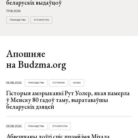
беларускіх выдаўцоў
17.06.2026
ГРАМАДСТВА
ЛІТАРАТУРА
Апошняе
на Budzma.org
05.08.2026
ГРАМАДСТВА
ГІСТОРЫЯ
АСОБА
Гісторыя амэрыканкі Рут Уолер, якая памерла
ў Менску 80 гадоў таму, выратаваўшы
беларускіх дзяцей
05.08.2026
ГРАМАДСТВА
ЛІТАРАТУРА
Абвешчаны доўгі спіс прэміі імя Міхала