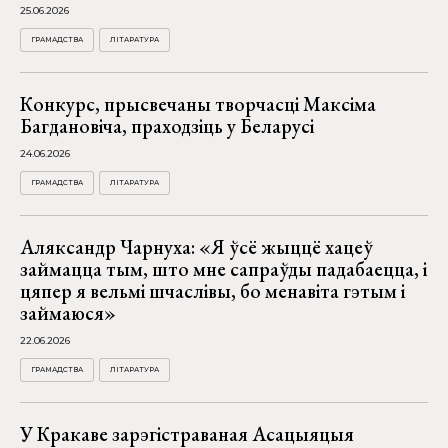
25.06.2026
ГРАМАДСТВА
ЛІТАРАТУРА
Конкурс, прысвечаны творчасці Максіма
Багдановіча, праходзіць у Беларусі
24.06.2026
ГРАМАДСТВА
ЛІТАРАТУРА
Аляксандр Чарнуха: «Я ўсё жыццё хацеў
займацца тым, што мне сапраўды падабаецца, і
цяпер я вельмі шчаслівы, бо менавіта гэтым і
займаюся»
22.06.2026
ГРАМАДСТВА
ЛІТАРАТУРА
У Кракаве зарэгістраваная Асацыяцыя