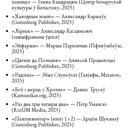
памяці» — Ганна Кандрацюк (Цэнтр беларускай
культуры ў Беластоку, 2025)
«Халодныя землі» — Аляксандр Карнаўх
(Gutenberg Publisher, 2025)
«Лірнік» — Аляксандр Касцюковіч
(зашыфраваны ўдзел)
«Эйфарыя» — Марыя Пархімчык (Пфляўмбаўм,
2025)
«Цягнік да Познаня» — Аляксей Правалоцкі
(Gutenberg Publisher, 2025)
«Радзіна» — Збых Слупоўскі (Галіяфы, Maraton,
2025)
«Боў і мерць у Хротне» — Дзяніс Трусаў
(Kamunikat.org, 2025)
«Раз два тры чатыры два» — Пётр Уманскі
(RozUM Media, 2025)
«Пентаквантар» (кнігі 1 і 2) — Арцём Шуканаў
(Gutenberg Publisher, 2025)