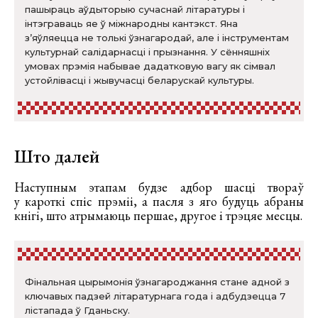
пашыраць аўдыторыю сучаснай літаратуры і
інтэграваць яе ў міжнародны кантэкст. Яна
з’яўляецца не толькі ўзнагародай, але і інструментам
культурнай салідарнасці і прызнання. У сённяшніх
умовах прэмія набывае дадатковую вагу як сімвал
устойлівасці і жывучасці беларускай культуры.
Што далей
Наступным этапам будзе адбор шасці твораў
у кароткі спіс прэміі, а пасля з яго будуць абраны
кнігі, што атрымаюць першае, другое і трэцяе месцы.
Фінальная цырымонія ўзнагароджання стане адной з
ключавых падзей літаратурнага года і адбудзецца 7
лістапада ў Гданьску.