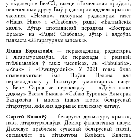
у выдавецтве БелСЭ, газеце «Гомельская праўда»,
нелегальным друку. Быў рэдактарам аддзела крытыкі
часопіса «Нёман», галоўным рэдактарам газет
«Наша Ніва» і «Свабода», радыё «Балтыйскія
хвалі». Аўтар штотыднёвай перадачы «Вострая
Брама» на «Радыё Свабода», аўтар і вядоўца
падкаста «Літаратурныя зацемкі».
Яанна Бэрнатовіч
— перакладчыца, рэдактарка
і літаратуразнаўца. Яе пераклады і рэцэнзіі
публікаваліся ў такіх часопісах, як «Fabularia»,
«Znak» і «Dwutygodnik». У 2021 годзе была
стыпендыяткай імя Паўля Цэлана для
перакладчыкаў у Інстытуце гуманітарных навук
у Вене. Сярод яе перакладаў — «Доўгі шлях
дадому» Васіля Быкава, «Сабакі Еўропы» Альгерда
Бахарэвіча і многія іншыя творы беларускай
літаратуры, якія яна адкрывае польскаму чытачу.
Сяргей Кавалёў
— беларускі драматург, крытык,
паэт, літаратуразнаўца. Доктар філалагічных навук.
Даследуе праблемы сучаснай беларускай паэзіі,
спецыяліст па літаратуры Вялікага Княства