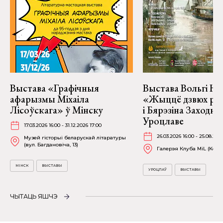
Выстава «Графічныя
Выстава Вольгі На
афарызмы Міхаіла
«Жыццё дзвюх рэк
Лісоўскага» ў Мінску
і Бярэзіна Заходня
Уроцлаве
17.03.2026 16:00 - 31.12.2026 17:00
26.03.2026 16:00 - 25.08.202
Музей гісторыі беларускай літаратуры
(вул. Багдановіча, 13)
Галерэя Клуба MiL (Kościu
МІНСК
ВЫСТАВЫ
УРОЦЛАЎ
ВЫСТАВЫ
ЧЫТАЦЬ ЯШЧЭ