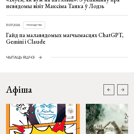
невядомы візіт Максіма Танка ў Лодзь
31.07.2026
ГРАМАДСТВА
Гайд па малавядомых магчымасцях ChatGPT,
Gemini і Claude
ЧЫТАЦЬ ЯШЧЭ
Афіша