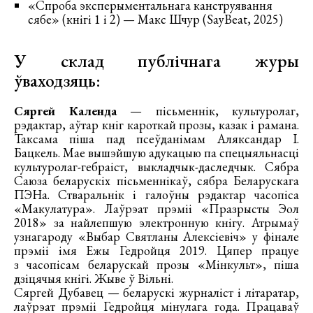
«Спроба эксперыментальнага канструявання
сябе» (кнігі 1 і 2) — Макс Шчур (SayBeat, 2025)
У склад публічнага журы
ўваходзяць:
Сяргей Календа
— пісьменнік, культуролаг,
рэдактар, аўтар кніг кароткай прозы, казак і рамана.
Таксама піша пад псеўданімам Аляксандар І.
Бацкель. Мае вышэйшую адукацыю па спецыяльнасці
культуролаг-гебраіст, выкладчык-даследчык. Сябра
Саюза беларускіх пісьменнікаў, сябра Беларускага
ПЭНа. Стваральнік і галоўны рэдактар часопіса
«Макулатура». Лаўрэат прэміі «Празрысты Эол
2018» за найлепшую электронную кнігу. Атрымаў
узнагароду «Выбар Святланы Алексіевіч» у фінале
прэміі імя Ежы Гедройця 2019. Цяпер працуе
з часопісам беларускай прозы «Мінкульт», піша
дзіцячыя кнігі. Жыве ў Вільні.
Сяргей Дубавец — беларускі журналіст і літаратар,
лаўрэат прэміі Гедройця мінулага года. Працаваў