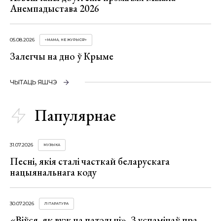
Анемпадыстава 2026
05.08.2026
«МАМА, НЕ ЖУРЫСЯ!»
Залегчы на дно ў Крыме
ЧЫТАЦЬ ЯШЧЭ
Папулярнае
31.07.2026
МУЗЫКА
Песні, якія сталі часткай беларускага
нацыянальнага коду
30.07.2026
ЛІТАРАТУРА
«Віўся, як вуж на патэльні». З успамінаў пра