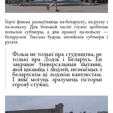
Героі фільма размаўляюць па-беларуску, па-руску і
па-польску. Для большай часткі стужкі зроблены
польскія субтытры, а для прамоў па-польску —
беларускія. Таксама будуць англійскія субтытры і
рускія.
Фільм не толькі пра студэнцтва, не
толькі пра Лодзь і Беларусь. Ён
закранае ўніверсальныя пытанні,
якія цікавяць і людзей, незнаёмых з
беларускім ці лодзкім кантэкстам.
І яны могуць зразумець гісторыі
герояў стужкі.