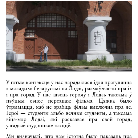
У гэтым кантэксце ў нас нарадзілася ідэя прагуляцца
з маладымі беларусамі па Лодзі, размаўляючы пра іх
і пра горад. У нас шэсць герояў і Лодзь таксама ў
пэўным сэнсе персанаж фільма. Цяжка было
ўтрымацца, каб не зрабіць фільм выключна пра яе.
Героі — студэнты альбо вечныя студэнты, а таксама
віцэ-мэр Лодзі, які расказвае пра свой горад,
узгадвае студэнцкае жыццё.
Мы вызначылі, што нам істотна было паказаць пра