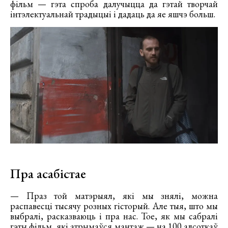
фільм — гэта спроба далучыцца да гэтай творчай
інтэлектуальнай традыцыі і дадаць да яе яшчэ больш.
Пра асабістае
— Праз той матэрыял, які мы знялі, можна
распавесці тысячу розных гісторый. Але тыя, што мы
выбралі, расказваюць і пра нас. Тое, як мы сабралі
гэты фільм, які атрымаўся мантаж — на 100 адсоткаў