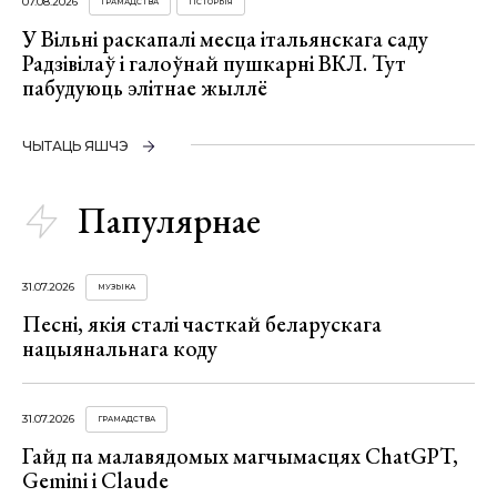
07.08.2026
ГРАМАДСТВА
ГІСТОРЫЯ
У Вільні раскапалі месца італьянскага саду
Радзівілаў і галоўнай пушкарні ВКЛ. Тут
пабудуюць элітнае жыллё
ЧЫТАЦЬ ЯШЧЭ
Папулярнае
31.07.2026
МУЗЫКА
Песні, якія сталі часткай беларускага
нацыянальнага коду
31.07.2026
ГРАМАДСТВА
Гайд па малавядомых магчымасцях ChatGPT,
Gemini і Claude