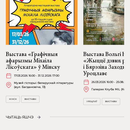
Выстава «Графічныя
Выстава Вольгі На
афарызмы Міхаіла
«Жыццё дзвюх рэк
Лісоўскага» ў Мінску
і Бярэзіна Заходня
Уроцлаве
17.03.2026 16:00 - 31.12.2026 17:00
26.03.2026 16:00 - 25.08.202
Музей гісторыі беларускай літаратуры
(вул. Багдановіча, 13)
Галерэя Клуба MiL (Kościu
МІНСК
ВЫСТАВЫ
УРОЦЛАЎ
ВЫСТАВЫ
ЧЫТАЦЬ ЯШЧЭ