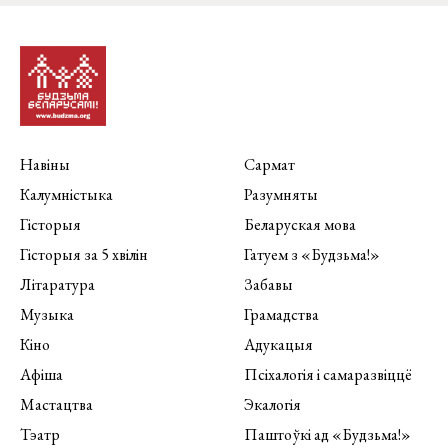
Навіны
Сармат
Калумністыка
Разумняты
Гісторыя
Беларуская мова
Гісторыя за 5 хвілін
Гатуем з «Будзьма!»
Літаратура
Забавы
Музыка
Грамадства
Кіно
Адукацыя
Афіша
Псіхалогія і самаразвіццё
Мастацтва
Экалогія
Тэатр
Паштоўкі ад «Будзьма!»