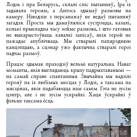
Лодзь і пра Беларусь, склалі спіс пытанняў, Іра іх
задавала героям, а Антось здымаў размовы на
камеру. Ніводзін з персанажаў не ведаў пытанняў
загадзя. Проста мы дамаўляліся сустрэцца, казалі,
колькі прыкладна часу зойме размова, і што гатовыя
не выкарыстоўваць кавалкі запісаў, якія герой не
пажадае апублічваць. Мы стварылі папярэднюю
канцэпцыю, а сцэнар ужо фактычна стваралі героі
падчас размоў.
Працэс здымак праходзіў вельмі натуральна. Нават
моманты, якія выглядаюць крыху падрыхтаванымі —
на самай справе спантанныя. Звычайна мы вадзілі
герояў па іх любімых месцах у Лодзі, а таксама па
мясцінах, якія падабаюцца нам самім. Гэта не зусім
цэнтр, але і не зусім ускрайкі. Хаця ўскрайкі ў
фільме таксама ёсць.