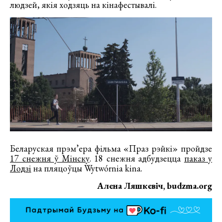
людзей, якія ходзяць на кінафестывалі.
Беларуская прэм’ера фільма «Праз рэйкі» пройдзе
17 снежня ў Мінску
. 18 снежня адбудзецца
паказ у
Лодзі
на пляцоўцы Wytwórnia kina.
Алена Ляшкевіч, budzma.org