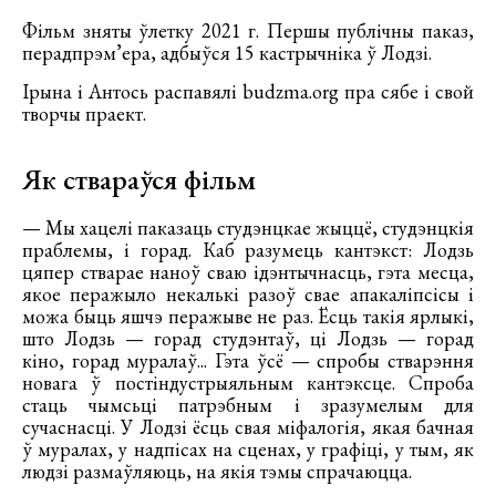
Фільм зняты ўлетку 2021 г. Першы публічны паказ,
перадпрэм’ера, адбыўся 15 кастрычніка ў Лодзі.
Ірына і Антось распавялі budzma.org пра сябе і свой
творчы праект.
Як ствараўся фільм
— Мы хацелі паказаць студэнцкае жыццё, студэнцкія
праблемы, і горад. Каб разумець кантэкст: Лодзь
цяпер стварае наноў сваю ідэнтычнасць, гэта месца,
якое перажыло некалькі разоў свае апакаліпсісы і
можа быць яшчэ перажыве не раз. Ёсць такія ярлыкі,
што Лодзь — горад студэнтаў, ці Лодзь — горад
кіно, горад муралаў... Гэта ўсё — спробы стварэння
новага ў постіндустрыяльным кантэксце. Спроба
стаць чымсьці патрэбным і зразумелым для
сучаснасці. У Лодзі ёсць свая міфалогія, якая бачная
ў муралах, у надпісах на сценах, у графіці, у тым, як
людзі размаўляюць, на якія тэмы спрачаюцца.