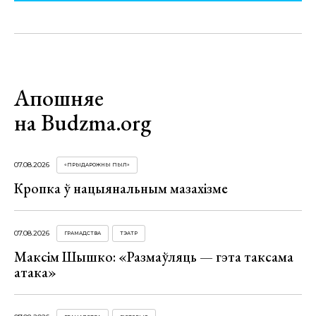
Апошняе
на Budzma.org
07.08.2026
«ПРЫДАРОЖНЫ ПЫЛ»
Кропка ў нацыянальным мазахізме
07.08.2026
ГРАМАДСТВА
ТЭАТР
Максім Шышко: «Размаўляць — гэта таксама
атака»