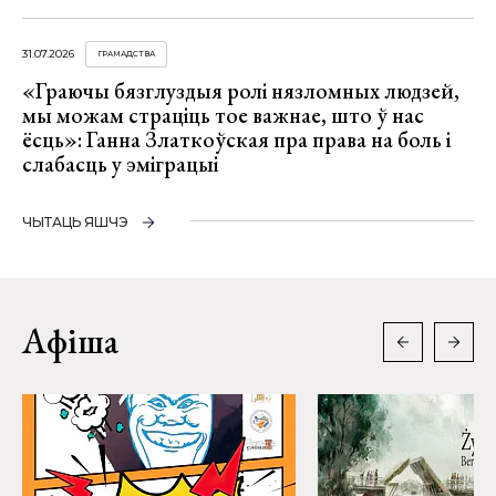
31.07.2026
ГРАМАДСТВА
«Граючы бязглуздыя ролі нязломных людзей,
мы можам страціць тое важнае, што ў нас
ёсць»: Ганна Златкоўская пра права на боль і
слабасць у эміграцыі
ЧЫТАЦЬ ЯШЧЭ
Афіша