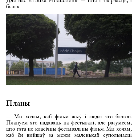
Для нас «Lodka Production» — гэта і творчасць, і
бізнэс.
Планы
— Мы хочам, каб фільм жыў і людзі яго бачылі.
Плануем яго падаваць на фестывалі, але разумеем,
што гэта не класічны фестывальны фільм. Мы хочам,
каб ён выйшаў за межы маленькай супольнасці