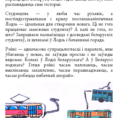
распавядаюць свае гісторыі.
Студэнцтва — у любы час рухавік, а
постіндустрыяльная і крыху постапакаліптычная
Лодзь — ідэальная для стварэння новага. Ці не гэта
прыцягвае замежных студэнтаў? А калі не гэта, то
што? Запрашаем пазнаёміцца з досведамі беларускіх
студэнтаў, іх шляхамі ў Лодзь і бачаннямі горада.
Рэйкі — адначасова супрацьлегласці і паралелі, яны
ўбягаюць у новае, не заўжды простае і не заўжды
вядомае. Колькі ў Лодзі беларускага? А ў Беларусі
лодзкага? Гэтыя рэйкі часам палохаюць, часам
выклікаюць захапленне, часам перашкаджаюць, а
часам робяцца нябачнай апорай».