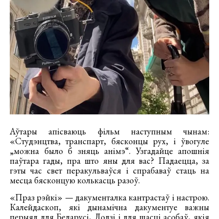
Аўтары апісваюць фільм наступным чынам:
«Студэнцтва, транспарт, бясконцы рух, і ўвогуле
„можна было б зняць анімэ“. Узгадайце апошнія
паўтара гады, пра што яны для вас? Падаецца, за
гэты час свет перакульваўся і спрабаваў стаць на
месца бясконцую колькасць разоў.
«Праз рэйкі» — дакументалка кантрастаў і настрою.
Калейдаскоп, які дынамічна дакументуе важны
перыяд для Беларусі, Лодзі і для шасці асобаў, якія