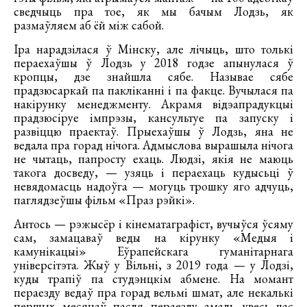
сведчыць пра тое, як мы бачым Лодзь, як
размаўляем аб ёй між сабой.
Іра нарадзілася ў Мінску, але лічыць, што толькі
пераехаўшы ў Лодзь у 2018 годзе апынулася ў
кропцы, дзе знайшла сябе. Называе сябе
прадзюсаркай па пакліканні і па факце. Вучылася па
накірунку менеджменту. Акрамя відэапрадукцыі
прадзюсіруе імпрэзы, кансультуе па запуску і
развіццю праектаў. Прыехаўшы ў Лодзь, яна не
ведала пра горад нічога. Адмыслова вырашыла нічога
не чытаць, папросту ехаць. Людзі, якія не маюць
такога досведу, — узяць і пераехаць кудысьці ў
невядомасць надоўга — могуць трошку яго адчуць,
паглядзеўшы фільм «Праз рэйкі».
Антось — рэжысёр і кінематаграфіст, вучыўся ўсяму
сам, замацаваў веды на кірунку «Медыя і
камунікацыі» Еўрапейскага гуманітарнага
універсітэта. Жыў у Вільні, з 2019 года — у Лодзі,
куды трапіў па студэнцкім абмене. На момант
пераезду ведаў пра горад вельмі шмат, але некалькі
першых месяцаў пасля пераезду амаль увесь час