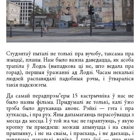
Студэнтаў пыталі не толькі пра вучобу, таксама пра
жыццё, планы. Нам было важна даведацца, як асоба
трапіла ў Лодзь (выпадкова ці не, што ведала пра
горад), першыя ўражанні ад Лодзі. Часам некалькі
людзей распавядалі падобныя рэчы, і ўтвараліся
такія падсюжэты.
Да самай перадпрэм’еры 15 кастрычніка ў нас не
было назвы фільма. Прыдумалі яе толькі, калі ўжо
трэба было друкаваць анонс. Рэйкі — гэта і пра
хуткасць, і пра рух. Яны дапамагаюць перасоўвацца з
месца да месца. І ў той жа час не гарантуюць, у якую
кропку ты прыедзеш: можаш апынуцца і на сваім
прыпынку, і не на сваім, і праехаць, і не даехаць, і
невядома наколькі далёка. І гэта ўсё — пра наш