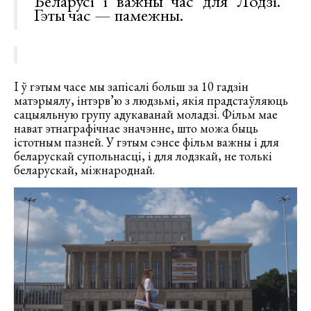
Беларусі і важны час для Лодзі.
Гэты час — памежны.
І ў гэтым часе мы запісалі больш за 10 гадзін
матэрыялу, інтэрв’ю з людзьмі, якія прадстаўляюць
сацыяльную групу адукаванай моладзі. Фільм мае
нават этнаграфічнае значэнне, што можа быць
істотным пазней. У гэтым сэнсе фільм важны і для
беларускай супольнасці, і для лодзкай, не толькі
беларускай, міжнароднай.