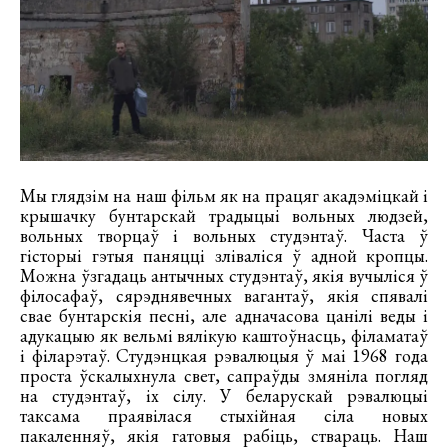
Мы глядзім на наш фільм як на працяг акадэміцкай і
крышачку бунтарскай традыцыі вольных людзей,
вольных творцаў і вольных студэнтаў. Часта ў
гісторыі гэтыя паняцці зліваліся ў адной кропцы.
Можна ўзгадаць антычных студэнтаў, якія вучыліся ў
філосафаў, сярэднявечных вагантаў, якія спявалі
свае бунтарскія песні, але адначасова цанілі веды і
адукацыю як вельмі вялікую каштоўнасць, філаматаў
і філарэтаў. Студэнцкая рэвалюцыя ў маі 1968 года
проста ўскалыхнула свет, сапраўды змяніла погляд
на студэнтаў, іх сілу. У беларускай рэвалюцыі
таксама праявілася стыхійная сіла новых
пакаленняў, якія гатовыя рабіць, ствараць. Наш