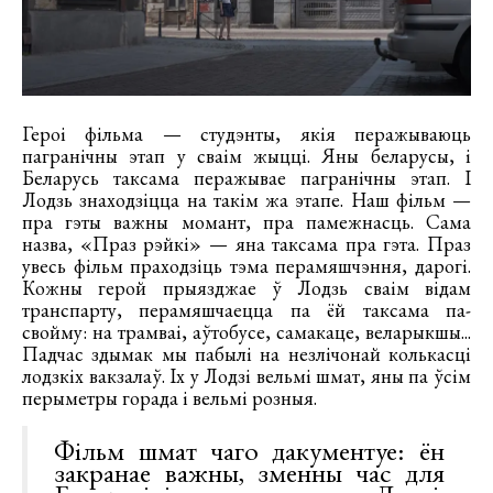
Героі фільма — студэнты, якія перажываюць
пагранічны этап у сваім жыцці. Яны беларусы, і
Беларусь таксама перажывае пагранічны этап. І
Лодзь знаходзіцца на такім жа этапе. Наш фільм —
пра гэты важны момант, пра памежнасць. Сама
назва, «Праз рэйкі» — яна таксама пра гэта. Праз
увесь фільм праходзіць тэма перамяшчэння, дарогі.
Кожны герой прыязджае ў Лодзь сваім відам
транспарту, перамяшчаецца па ёй таксама па-
свойму: на трамваі, аўтобусе, самакаце, веларыкшы...
Падчас здымак мы пабылі на незлічонай колькасці
лодзкіх вакзалаў. Іх у Лодзі вельмі шмат, яны па ўсім
перыметры горада і вельмі розныя.
Фільм шмат чаго дакументуе: ён
закранае важны, зменны час для