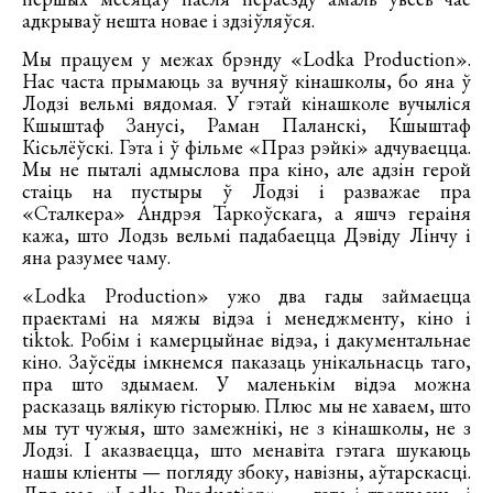
адкрываў нешта новае і здзіўляўся.
Мы працуем у межах брэнду «Lodka Production».
Нас часта прымаюць за вучняў кінашколы, бо яна ў
Лодзі вельмі вядомая. У гэтай кінашколе вучыліся
Кшыштаф Занусі, Раман Паланскі, Кшыштаф
Кісьлёўскі. Гэта і ў фільме «Праз рэйкі» адчуваецца.
Мы не пыталі адмыслова пра кіно, але адзін герой
стаіць на пустыры ў Лодзі і разважае пра
«Сталкера» Андрэя Таркоўскага, а яшчэ гераіня
кажа, што Лодзь вельмі падабаецца Дэвіду Лінчу і
яна разумее чаму.
«Lodka Production» ужо два гады займаецца
праектамі на мяжы відэа і менеджменту, кіно і
tiktok. Робім і камерцыйнае відэа, і дакументальнае
кіно. Заўсёды імкнемся паказаць унікальнасць таго,
пра што здымаем. У маленькім відэа можна
расказаць вялікую гісторыю. Плюс мы не хаваем, што
мы тут чужыя, што замежнікі, не з кінашколы, не з
Лодзі. І аказваецца, што менавіта гэтага шукаюць
нашы кліенты — погляду збоку, навізны, аўтарскасці.