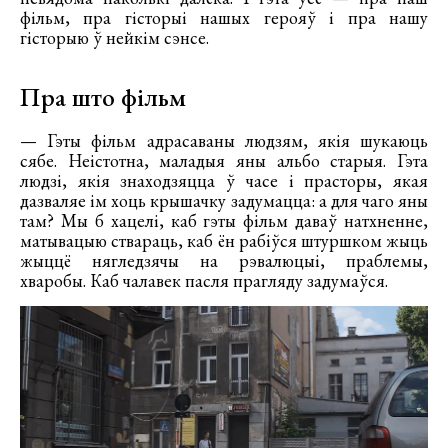
фільм, пра гісторыі нашых герояў і пра нашу
гісторыю ў нейкім сэнсе.
Пра што фільм
— Гэты фільм адрасаваны людзям, якія шукаюць
сябе. Неістотна, маладыя яны альбо старыя. Гэта
людзі, якія знаходзяцца ў часе і прасторы, якая
дазваляе ім хоць крышачку задумацца: а для чаго яны
там? Мы б хацелі, каб гэты фільм даваў натхненне,
матывацыю ствараць, каб ён рабіўся штуршком жыць
жыццё нягледзячы на рэвалюцыі, праблемы,
хваробы. Каб чалавек пасля прагляду задумаўся.