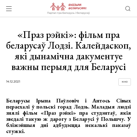
«Праз рэйкі»: фільм пра
беларусаў Лодзі. Калейдаскоп,
які дынамічна дакументуе
важны перыяд для Беларусі
14.12.2021
КІНО
Беларусы Ірына Паўловіч і Антось Сівых
пераехалі ў польскі горад Лодзь. Маладыя людзі
знялі фільм «Праз рэйкі» пра студэнтаў, якія
зведалі такую ж дарогу з Беларусі ў Польшчу. У
бліжэйшыя дні адбудзецца некалькі паказаў
стужкі.