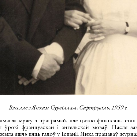
Вяселле з Янкам Сурвіллам, Сартрувіль, 1959 г.
амагла мужу з праграмай, але цяжкі фінансавы ста
я ўрокі французскай і ангельскай моваў. Пасля з
жыла яшчэ пяць гадоў у Іспаніі. Янка працаваў журна