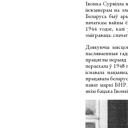
Івонка Сурвілла н
інжынерам на эле
Беларусь быў ары
пачаткам вайны ён
1944 годзе, калі
эміграваць: спача
Дзякуючы мясцов
пасляваенныя гад
працяглы перыяд 
пераехала ў 1948 
існавала нацыяна
працавала беларуск
нават маркі БНР
якім бацька Івонкі