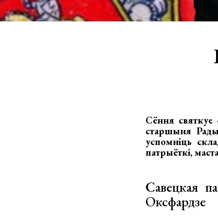
Сёння святкуе 
старшыня Рады
успомніць скла
патрыёткі, маста
Савецкая па
Оксфардзе