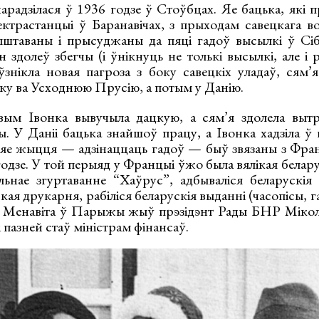
арадзілася ў 1936 годзе ў Стоўбцах. Яе бацька, які 
ктрастанцыі ў Баранавічах, з прыходам савецкага 
штаваны і прысуджаны да пяці гадоў высылкі ў Сібі
 здолеў збегчы (і ўнікнуць не толькі высылкі, але і 
 ўзнікла новая пагроза з боку савецкіх уладаў, сям
тку ва Усходнюю Прусію, а потым у Данію.
ым Івонка вывучыла дацкую, а сям’я здолела выт
ы. У Даніі бацька знайшоў працу, а Івонка хадзіла ў
яе жыцця — адзінаццаць гадоў — быў звязаны з Фра
годзе. У той перыяд у Францыі ўжо была вялікая белар
льнае згуртаванне “Хаўрус”, адбываліся беларускія
ая друкарня, рабіліся беларускія выданні (часопісы, га
. Менавіта ў Парыжы жыў прэзідэнт Рады БНР Міко
 пазней стаў міністрам фінансаў.