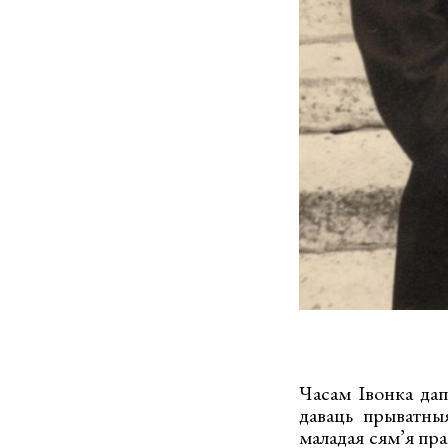
Часам Івонка дап
даваць прыватны
маладая сям’я пра