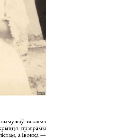
н вымушаў таксама
акрыцця праграмы
лістам, а Івонка —