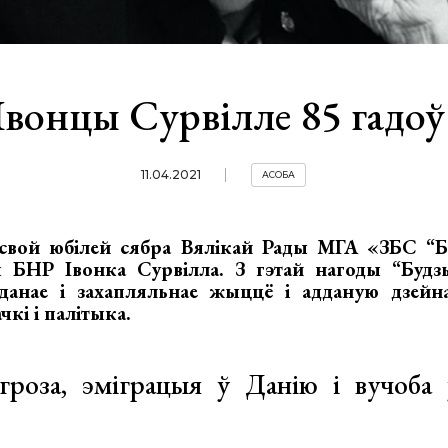
Івонцы Сурвілле 85 гадоў
11.04.2021
АСОБА
свой юбілей сябра Вялікай Рады МГА «ЗБС “Б
 БНР Івонка Сурвілла. З гэтай нагоды “Будз
данае і захапляльнае жыццё і адданую дзейн
чкі і палітыка.
гроза, эміграцыя ў Данію і вучоба