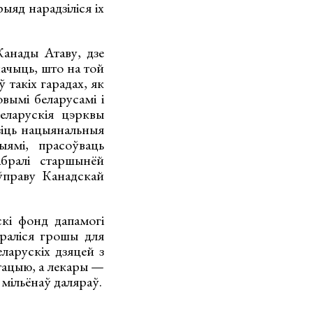
яд нарадзіліся іх
Канады Атаву, дзе
ачыць, што на той
 такіх гарадах, як
вымі беларусамі і
еларускія цэрквы
зіць нацыянальныя
ыямі, прасоўваць
абралі старшынёй
 ўправу Канадскай
скі фонд дапамогі
раліся грошы для
еларускіх дзяцей з
тацыю, а лекары —
 мільёнаў даляраў.