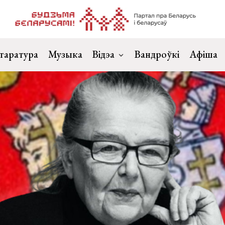
таратура
Музыка
Відэа
Вандроўкі
Афіша