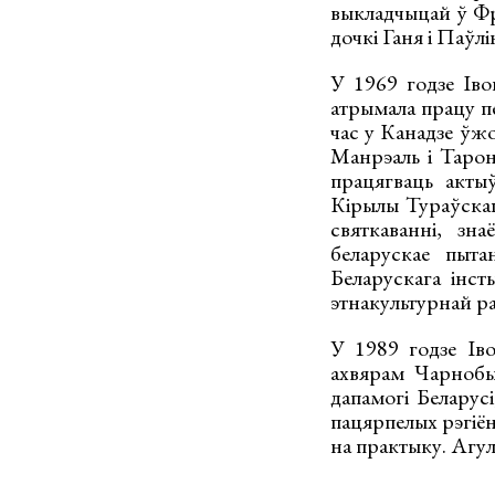
выкладчыцай ў Фра
дочкі Ганя і Паўлі
У 1969 годзе Іво
атрымала працу п
час у Канадзе ўжо
Манрэаль і Тарон
працягваць актыў
Кірылы Тураўскаг
святкаванні, зн
беларускае пыта
Беларускага інст
этнакультурнай р
У 1989 годзе Іво
ахвярам Чарнобыл
дапамогі Беларусі
пацярпелых рэгіён
на практыку. Агул