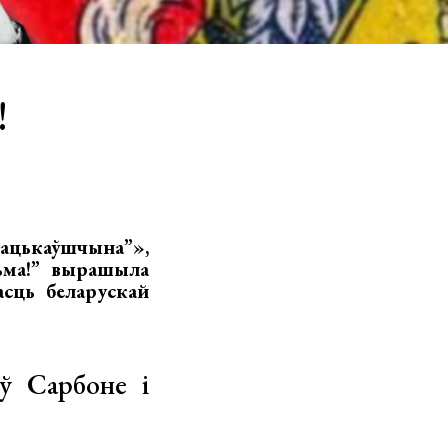
!
ацькаўшчына”»,
ьма!” вырашыла
асць беларускай
 ў Сарбоне і