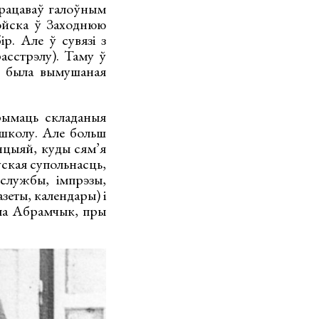
працаваў галоўным
войска ў Заходнюю
р. Але ў сувязі з
расстрэлу). Таму ў
’я была вымушаная
рымаць складаныя
 школу. Але больш
нцыяй, куды сям’я
уская супольнасць,
 службы, імпрэзы,
зеты, календары) і
ла Абрамчык, пры