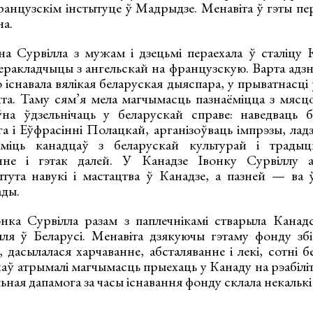
нцузскім інстытуце ў Мадрыдзе. Менавіта ў гэты перы
на.
на Сурвілла з мужам і дзецьмі пераехала ў сталіцу 
еракладчыцы з ангельскай на французскую. Варта адзн
 існавала вялікая беларуская дыяспара, у прыватнасці ў
та. Таму сям’я мела магчымасць пазнаёміцца з мясцо
на ўдзельнічаць у беларускай справе: наведваць б
а і Еўфрасінні Полацкай, арганізоўваць імпрэзы, лад
аёміць канадцаў з беларускай культурай і традыц
нне і гэтак далей. У Канадзе Івонку Сурвіллу 
ытута навукі і мастацтва ў Канадзе, а пазней — ва
ады.
нка Сурвілла разам з паплечнікамі стварыла Канад
я ў Беларусі. Менавіта дзякуючы гэтаму фонду збі
, дасылалася харчаванне, абсталяванне і лекі, сотні б
аў атрымалі магчымасць прыехаць у Канаду на рэабілі
ьная дапамога за часы існавання фонду склала некалькі