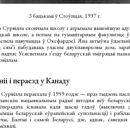
З бацькамі ў Стоўпцах, 1937 г.
 Сурвілла скончыла школу і атрымала вышэйшую аду
кай школе, а потым на гуманітарным факультэце ў 
аспела павучыцца ў Оксфардзе). Яна актыўна ўдзельні
а сям’і пабудаваць уласны двухпавярховы дом, зара
 падчас Усясветнага з’езду беларускай эміграцыі пазн
віллам.
іі і пераезд у Канаду
Сурвілла пераехала ў 1959 годзе — праз тыдзень пасл
анскім нацыянальным радыё штодня вёў беларускі
ёперадача існавала каля шасці гадоў (выключна 
ымцы беларускай еўрапейскай супольнасці) і рабіла
ы, Балтыі і самой Беларусі, дзе, аднак, савецкія
ёхвалі.