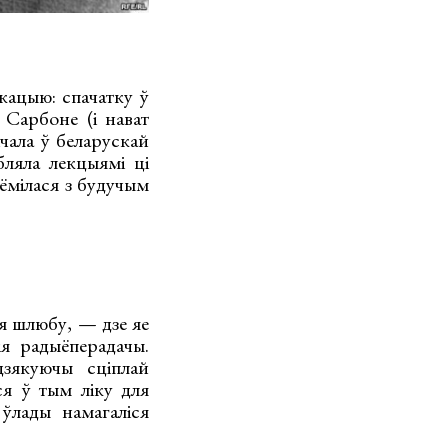
кацыю: спачатку ў
Сарбоне (і нават
чала ў беларускай
бляла лекцыямі ці
аёмілася з будучым
я шлюбу, — дзе яе
я радыёперадачы.
дзякуючы сціплай
ся ў тым ліку для
 ўлады намагаліся