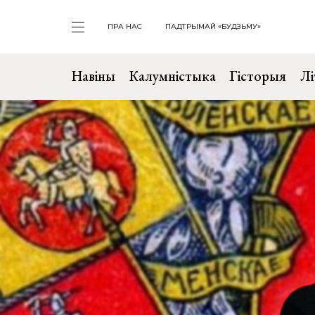
ПРА НАС
ПАДТРЫМАЙ «БУДЗЬМУ»
Навіны
Калумністыка
Гісторыя
Лі