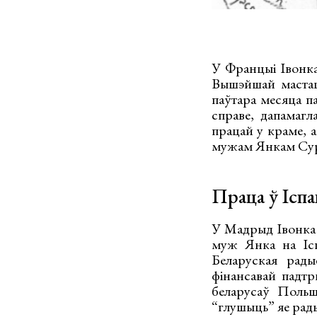
У Францыі Івонка
Вышэйшай мастац
паўтара месяца п
справе, дапамагл
працай у краме, а
мужам Янкам Сур
Праца ў Іспан
У Мадрыд Івонка 
муж Янка на Ісп
Беларуская рады
фінансавай падтр
беларусаў Польшч
“глушыць” яе рады