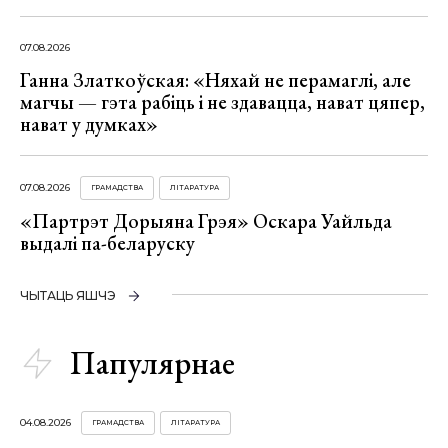
07.08.2026
Ганна Златкоўская: «Няхай не перамаглі, але
магчы — гэта рабіць і не здавацца, нават цяпер,
нават у думках»
07.08.2026
ГРАМАДСТВА
ЛІТАРАТУРА
«Партрэт Дорыяна Грэя» Оскара Уайльда
выдалі па-беларуску
ЧЫТАЦЬ ЯШЧЭ
Папулярнае
04.08.2026
ГРАМАДСТВА
ЛІТАРАТУРА