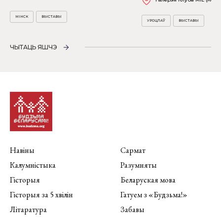
МІНСК
ВЫСТАВЫ
УРОЦЛАЎ
ВЫСТАВЫ
ЧЫТАЦЬ ЯШЧЭ
Навіны
Сармат
Калумністыка
Разумняты
Гісторыя
Беларуская мова
Гісторыя за 5 хвілін
Гатуем з «Будзьма!»
Літаратура
Забавы