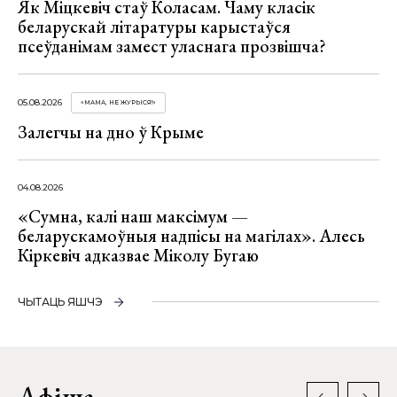
Як Міцкевіч стаў Коласам. Чаму класік
беларускай літаратуры карыстаўся
псеўданімам замест уласнага прозвішча?
05.08.2026
«МАМА, НЕ ЖУРЫСЯ!»
Залегчы на дно ў Крыме
04.08.2026
«Сумна, калі наш максімум —
беларускамоўныя надпісы на магілах». Алесь
Кіркевіч адказвае Міколу Бугаю
ЧЫТАЦЬ ЯШЧЭ