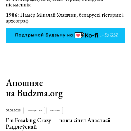
пісьменнік.
1986:
Памёр Мікалай Улашчык, беларускі гісторык і
археограф.
Апошняе
на Budzma.org
07.08.2026
ГРАМАДСТВА
МУЗЫКА
I’m Freaking Crazy — новы сінгл Анастасіі
Рыдлеўскай