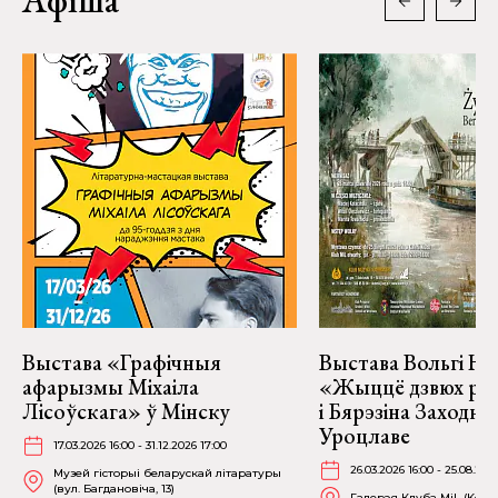
Афіша
Выстава «Графічныя
Выстава Вольгі На
афарызмы Міхаіла
«Жыццё дзвюх рэк
Лісоўскага» ў Мінску
і Бярэзіна Заходня
Уроцлаве
17.03.2026 16:00 - 31.12.2026 17:00
26.03.2026 16:00 - 25.08.202
Музей гісторыі беларускай літаратуры
(вул. Багдановіча, 13)
Галерэя Клуба MiL (Kościu