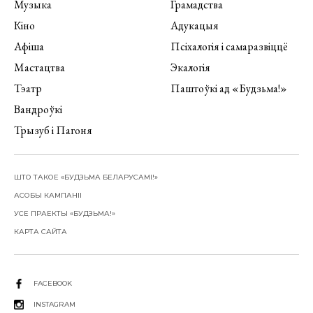
Музыка
Грамадства
Кіно
Адукацыя
Афіша
Псіхалогія і самаразвіццё
Мастацтва
Экалогія
Тэатр
Паштоўкі ад «Будзьма!»
Вандроўкі
Трызуб і Пагоня
ШТО ТАКОЕ «БУДЗЬМА БЕЛАРУСАМІ!»
АСОБЫ КАМПАНІІ
УСЕ ПРАЕКТЫ «БУДЗЬМА!»
КАРТА САЙТА
FACEBOOK
INSTAGRAM