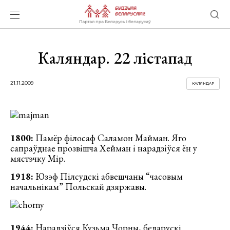
Каляндар. 22 лістапад
21.11.2009
КАЛЯНДАР
1800:
Памёр філосаф Саламон Майман. Яго
сапраўднае прозвішча Хейман і нарадзіўся ён у
мястэчку Мір.
1918:
Юзэф Пілсудскі абвешчаны “часовым
начальнікам” Польскай дзяржавы.
1944:
Нарадзіўся Кузьма Чорны, беларускі