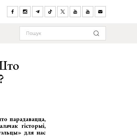
 Што
?
то парадавацца,
лачак гісторыі,
тэльцы» для нас