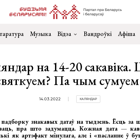
таратура
Музыка
Відэа
Вандроўкі
Афіша
яндар на 14-20 сакавіка.
святкуем? Па чым сумуем
14.03.2022
КАЛЯНДАР
падборку знакавых датаў на тыдзень. Ёсць за ш
аць, пра што задумацца. Кожная дата — кава
кі як артэфакт мінулага, але і «пасланне ў бу