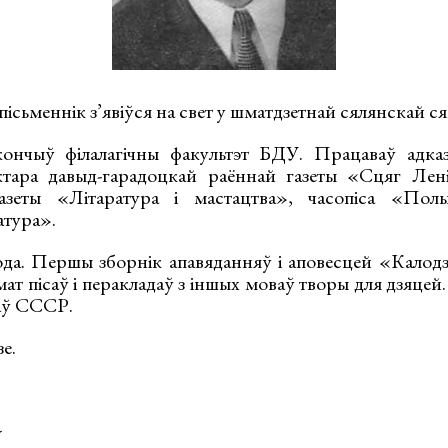
пісьменнік з’явіўся на свет у шматдзетнай сялянскай ся
ончыў філалагічны факультэт БДУ. Працаваў адка
ктара давыд-гарадоцкай раённай газеты «Сцяг Ле
азеты «Літаратура і мастацтва», часопіса «Пол
атура».
ода. Першы зборнік апавяданняў і аповесцей «Калод
ат пісаў і перакладаў з іншых моваў творы для дзяцей.
аў СССР.
е.
а