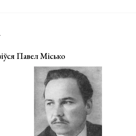
а
зіўся Павел Місько