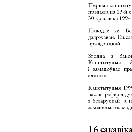
Першая канстытуц
прынята на 13-й се
30 красавіка 1994
Паводле яе, Бел
дзяржавай. Такса
прэзідэнцкай.
Згодна з Зако
Канстытуцыя — Ас
і замацоўвае пр
адносін.
Канстытуцыя 199
пасля рэферэнду
з беларускай, а 
замененыя на мад
16 сакавік