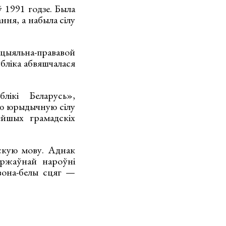
 1991 годзе. Была
ння, а набыла сілу
ыяльна-прававой
бліка абвяшчалася
ікі Беларусь»,
ю юрыдычную сілу
йшых грамадскіх
скую мову. Аднак
яржаўнай нароўні
вона-белы сцяг —