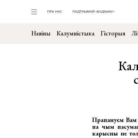
ПРА НАС
ПАДТРЫМАЙ «БУДЗЬМУ»
Навіны
Калумністыка
Гісторыя
Лі
Кал
Прапануем Вам 
па чым пасумав
карысны не толь