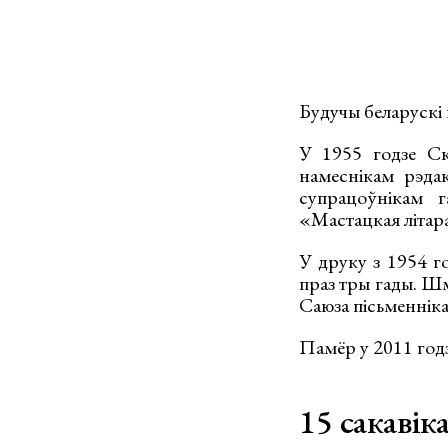
Будучы беларускі 
У 1955 годзе Ск
намеснікам рэда
супрацоўнікам г
«Мастацкая літар
У друку з 1954 г
праз тры гады. Шм
Саюза пісьменнік
Памёр у 2011 годз
15 сакавік