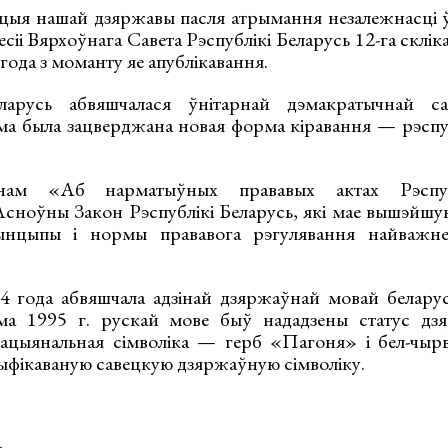
ыя нашай дзяржавы пасля атрымання незалежнасці ў
сіі Вярхоўнага Савета Рэспублікі Беларусь 12-га скліка
 года з моманту яе апублікавання.
арусь абвяшчалася ўнітарнай дэмакратычнай сац
ма была зацверджана новая форма кіравання — рэспу
нам «Аб нарматыўных прававых актах Рэспубл
ноўны Закон Рэспублікі Беларусь, які мае вышэйшу
ынцыпы і нормы прававога рэгулявання найважне
4 года абвяшчала адзінай дзяржаўнай мовай белару
ма 1995 г. рускай мове быў нададзены статус дз
нацыянальная сімволіка — герб «Пагоня» і бел-чыр
ыфікаваную савецкую дзяржаўную сімволіку.
а