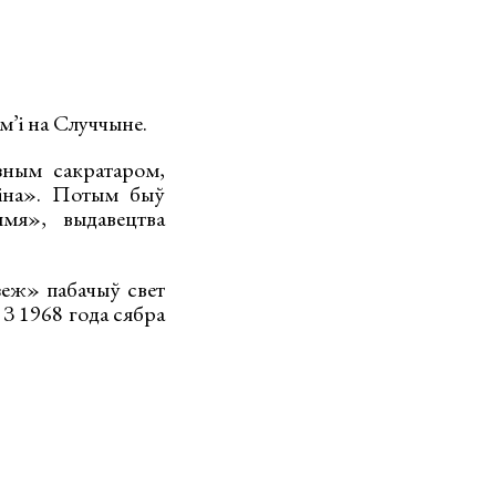
м’і на Случчыне.
зным сакратаром,
ніна». Потым быў
ымя», выдавецтва
зеж» пабачыў свет
 З 1968 года сябра