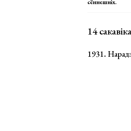
сённешніх.
14 сакавік
1931. Нарад