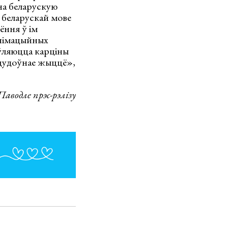
на беларускую
 беларускай мове
ёння ў ім
 анімацыйных
яўляюцца карціны
 цудоўнае жыццё»,
Паводле прэс-рэлізу