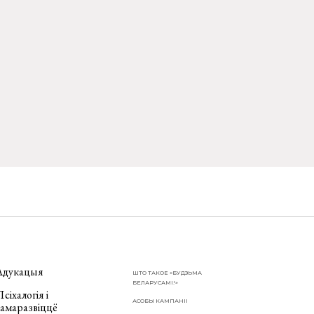
Адукацыя
ШТО ТАКОЕ «БУДЗЬМА
БЕЛАРУСАМІ!»
сіхалогія і
АСОБЫ КАМПАНІІ
самаразвіццё