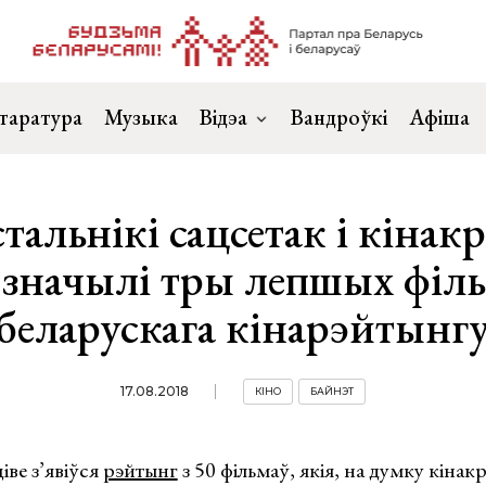
таратура
Музыка
Відэа
Вандроўкі
Афіша
тальнікі сацсетак і кінак
значылі тры лепшых філ
беларускага кінарэйтынг
17.08.2018
КІНО
БАЙНЭТ
іве з’явіўся
рэйтынг
з 50 фільмаў, якія, на думку кінак