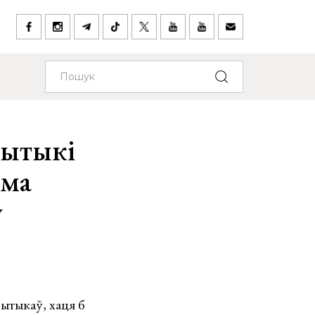
рытыкі
ьма
у
рытыкаў, хаця б