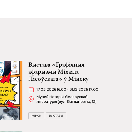
Выстава «Графічныя
афарызмы Міхаіла
Лісоўскага» ў Мінску
17.03.2026 16:00 - 31.12.2026 17:00
Музей гісторыі беларускай
літаратуры (вул. Багдановіча, 13)
МІНСК
ВЫСТАВЫ