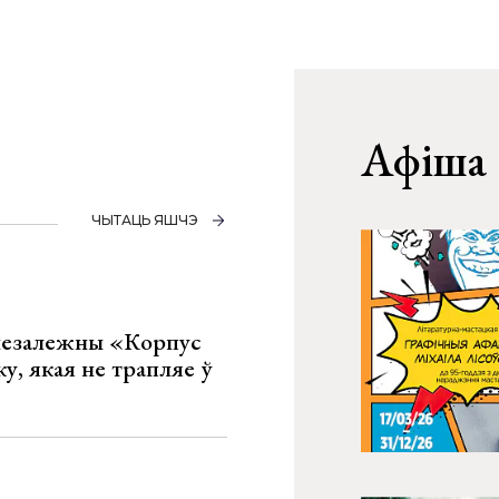
Афіша
ЧЫТАЦЬ ЯШЧЭ
 незалежны «Корпус
ку, якая не трапляе ў