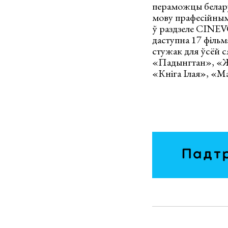
пераможцы белару
мову прафесійнымі
ў раздзеле CINEV
даступна 17 фільм
стужак для ўсёй 
«Падынгтан», «Жо
«Кніга Ілая», «М