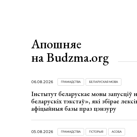
Апошняе
на Budzma.org
06.08.2026
ГРАМАДСТВА
БЕЛАРУСКАЯ МОВА
Інстытут беларускае мовы запусціў
беларускіх тэкстаў», які збірае лексі
афіцыйныя базы праз цэнзуру
05.08.2026
ГРАМАДСТВА
ГІСТОРЫЯ
АСОБА