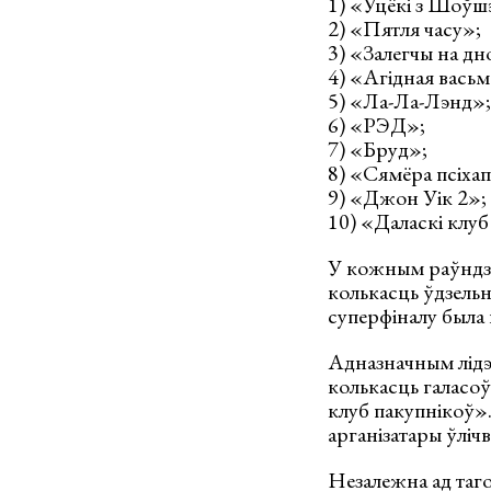
1) «Уцёкі з Шоўш
2) «Пятля часу»;
3) «Залегчы на дн
4) «Агідная васьм
5) «Ла-Ла-Лэнд»;
6) «РЭД»;
7) «Бруд»;
8) «Сямёра псіхап
9) «Джон Уік 2»;
10) «Даласкі клуб
У кожным раўндзе 
колькасць ўдзельн
суперфіналу была
Адназначным лідэ
колькасць галасоў
клуб пакупнікоў».
арганізатары ўліч
Незалежна ад таго