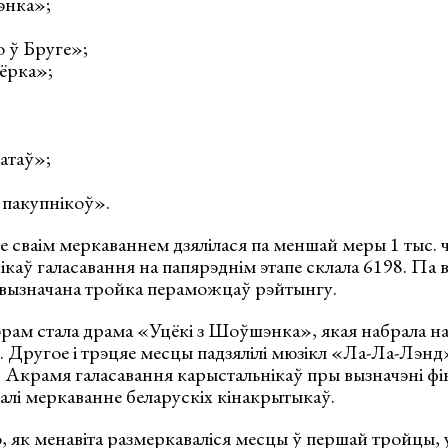
энка»;
о ў Бруге»;
ёрка»;
атаў»;
 пакупнікоў».
сваім меркаваннем дзялілася па меншай меры 1 тыс. ча
ікаў галасавання на папярэднім этапе склала 6198. Па 
 вызначана тройка пераможцаў рэйтынгу.
рам стала драма «Уцёкі з Шоўшэнка», якая набрала 
. Другое і трэцяе месцы падзялілі мюзікл «Ла-Ла-Лэнд
 Акрамя галасавання карыстальнікаў пры вызначэні фі
валі меркаванне беларускіх кінакрытыкаў.
, як менавіта размеркаваліся месцы ў першай тройцы, 