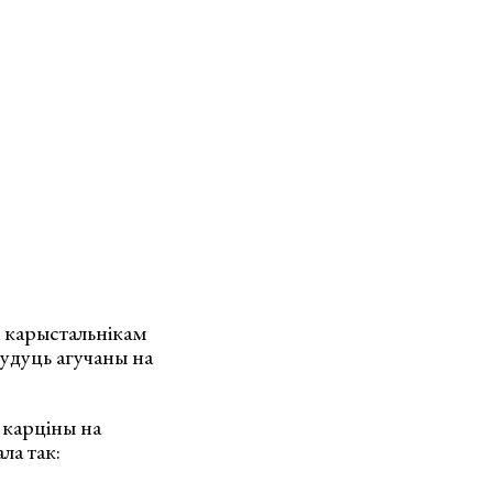
 карыстальнікам
будуць агучаны на
, карціны на
ла так: