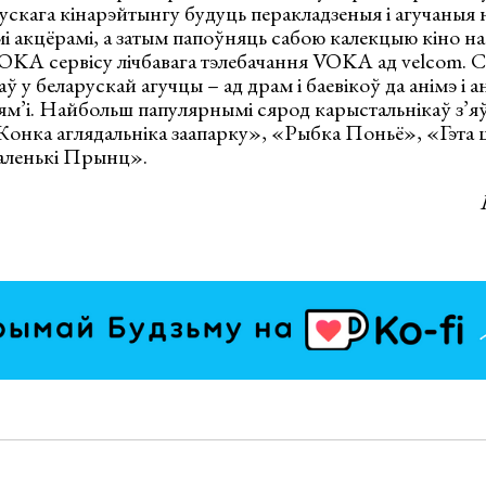
скага кінарэйтынгу будуць перакладзеныя і агучаныя 
 акцёрамі, а затым папоўняць сабою калекцыю кіно на
OKA сервісу лічбавага тэлебачання VOKA aд velcom. С
аў у беларускай агучцы – ад драм і баевікоў да анімэ і
сям’і. Найбольш папулярнымі сярод карыстальнікаў з’
нка аглядальніка заапарку», «Рыбка Поньё», «Гэта
аленькі Прынц».