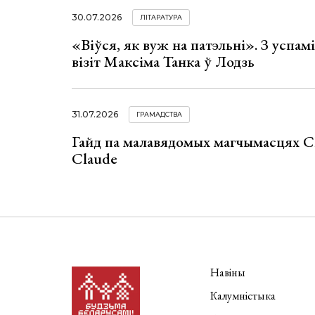
30.07.2026
ЛІТАРАТУРА
«Віўся, як вуж на патэльні». З успа
візіт Максіма Танка ў Лодзь
31.07.2026
ГРАМАДСТВА
Гайд па малавядомых магчымасцях C
Claude
Навіны
Калумністыка