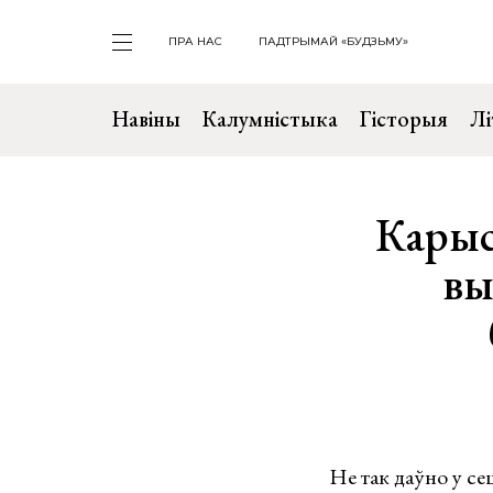
ПРА НАС
ПАДТРЫМАЙ «БУДЗЬМУ»
Навіны
Калумністыка
Гісторыя
Лі
Карыс
вы
Не так даўно у сец