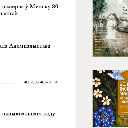
я памерла ў Менску 80
 дзяцей
хала Анемпадыстава
ЧЫТАЦЬ ЯШЧЭ
га нацыянальнага коду