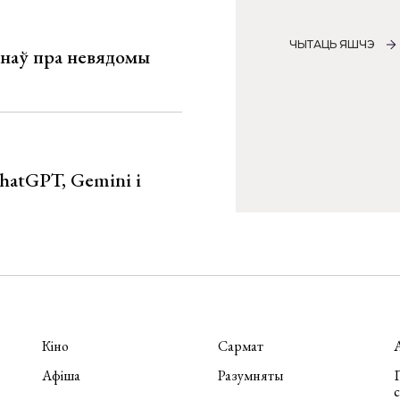
ЧЫТАЦЬ ЯШЧЭ
мінаў пра невядомы
hatGPT, Gemini і
Кіно
Сармат
Афіша
Разумняты
П