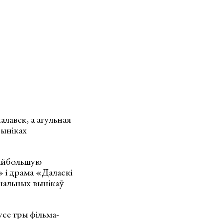
лавек, а агульная
выніках
найбольшую
» і драма «Даласкі
нальных вынікаў
усе тры фільма-