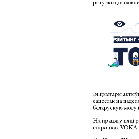
раз у жыцці павін
Ініцыятары актыў
сацсетак на падст
беларускую мову 
На працягу пяці р
старонках VOKA ў 