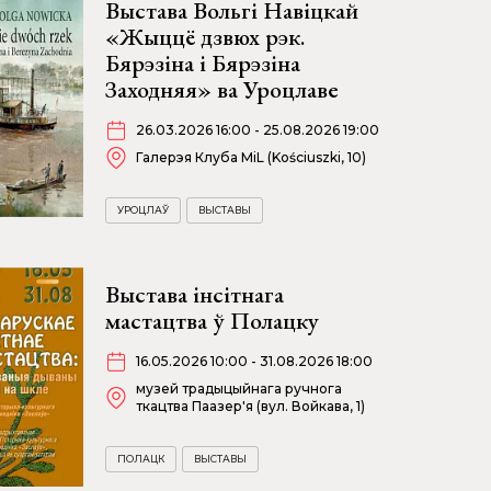
Выстава Вольгі Навіцкай
«Жыццё дзвюх рэк.
Бярэзіна і Бярэзіна
Заходняя» ва Уроцлаве
26.03.2026 16:00 - 25.08.2026 19:00
Галерэя Клуба MiL (Kościuszki, 10)
УРОЦЛАЎ
ВЫСТАВЫ
Выстава інсітнага
мастацтва ў Полацку
16.05.2026 10:00 - 31.08.2026 18:00
музей традыцыйнага ручнога
ткацтва Паазер'я (вул. Войкава, 1)
ПОЛАЦК
ВЫСТАВЫ