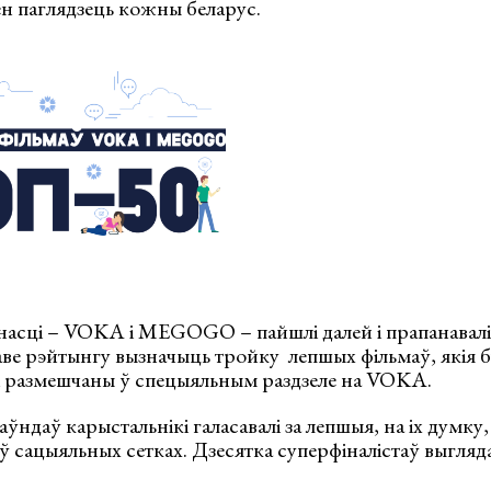
ен паглядзець кожны беларус.
насці – VOKA і MEGOGO – пайшлі далей і прапанавалі
аве рэйтынгу вызначыць тройку лепшых фільмаў, якія 
і размешчаны ў спецыяльным раздзеле на VOKA.
аўндаў карыстальнікі галасавалі за лепшыя, на іх думку
сацыяльных сетках. Дзесятка суперфіналістаў выгляда