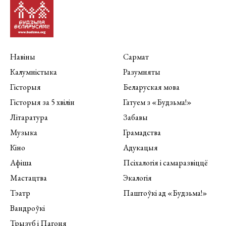
Навіны
Сармат
Калумністыка
Разумняты
Гісторыя
Беларуская мова
Гісторыя за 5 хвілін
Гатуем з «Будзьма!»
Літаратура
Забавы
Музыка
Грамадства
Кіно
Адукацыя
Афіша
Псіхалогія і самаразвіццё
Мастацтва
Экалогія
Тэатр
Паштоўкі ад «Будзьма!»
Вандроўкі
Трызуб і Пагоня