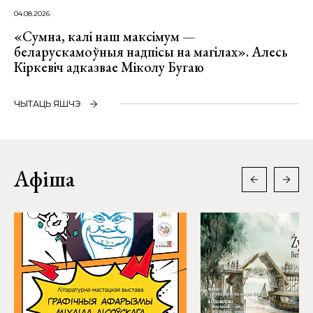
04.08.2026
«Сумна, калі наш максімум —
беларускамоўныя надпісы на магілах». Алесь
Кіркевіч адказвае Міколу Бугаю
ЧЫТАЦЬ ЯШЧЭ
Афіша