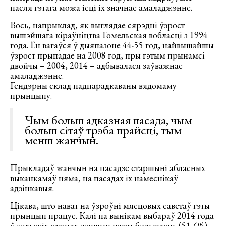
пасля гэтага можа ісці іх значнае амаладжэнне.
Вось, напрыклад, як выглядае сярэдні ўзрост
вышэйшага кіраўніцтва Гомельская вобласці з 1994
года. Ён вагаўся ў дыяпазоне 44-55 год, найвышэйшы
ўзрост прыпадае на 2008 год, пры гэтым прынамсі
двойчы – 2004, 2014 – адбывалася заўважнае
амаладжэнне.
Гендэрны склад падпарадкаваны вядомаму
прынцыпу.
Чым больш адказная пасада, чым
больш сітаў трэба прайсці, тым
менш жанчын.
Прыкладаў жанчын на пасадзе старшыні абласных
выканкамаў няма, на пасадах іх намеснікаў
адзінкавыя.
Цікава, што нават на ўзроўні мясцовых саветаў гэты
прынцып працуе. Калі па вынікам выбараў 2014 года
ў сельскіх саветах жанчын нават большасць (51,6%),