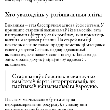
Хто ўваходзіць у рэгіянальныя эліты
Выканкам
–
гэта бясспрэчная аснова ўсёй сістэмы. У
прынцыпе старшыні выканкамаў і іх намеснікі гэта
цэнтральныя фігуры ў сваіх рэгіёнах, якія прымаюць
важныя мясцовыя рашэнні. Па старой памяці
некаторыя з іх не толькі прадпрыемствы ці мясцовыя
саветы дэпутатаў лічаць падпарадкаванымі
выканкаму, але нават мясцовыя суды. Таксама да
эліты можна далучыў кіраўнікоў аддзелаў у
выканкаме.
Старшыняў абласных выканаўчых
камітэтаў варта інтэрпрэтаваць як
палітыкаў нацыянальнага ўзроўню.
Па сваім магчымасцям (у тым ліку па
пераразмеркаванні рэсурсаў), і ўплыву яны
пераўзыходзяць большасць міністраў.