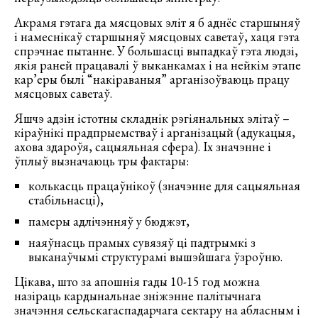
Акрамя гэтага да мясцовых эліт я б аднёс старшыняў
і намеснікаў старшыняў мясцовых саветаў, хаця гэта
спрэчнае пытанне. У большасці выпадкаў гэта людзі,
якія раней працавалі ў выканкамах і на нейкім этапе
кар’еры былі “накіраваныя” арганізоўваюць працу
мясцовых саветаў.
Яшчэ адзін істотны складнік рэгіянальных элітаў –
кіраўнікі прадпрыемстваў і арганізацый (адукацыя,
ахова здароўя, сацыяльная сфера). Іх значэнне і
ўплыў вызначаюць тры фактары:
колькасць працаўнікоў (значэнне для сацыяльная
стабільнасці),
памеры адлічэнняў у бюджэт,
наяўнасць прамых сувязяў ці падтрымкі з
выканаўчымі структурамі вышэйшага ўзроўню.
Цікава, што за апошнія гады 10-15 год можна
назіраць кардынальнае зніжэнне палітычнага
значэння сельскагаспадарчага сектару на абласным і