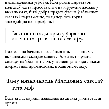
нацыянальным узроўні. Калі раней дырэктары
калгасаў часта прасоўваліся на кіруючыя пасады ў
выканкамах, былі добра прадстаўлены ў абласных
саветах і парламенце, то цяпер гэта група
знаходзіцца на перыферыі.
За апошні гады крыху ўзрасло
значэнне прыватнага сектару.
Гэта можна бачыць па асобныя прызначэнням у
выканкамы і складзе саветаў. Але з вытворчага
сектару найбольшы ўплыў застаецца за кіраўнікамі
дзяржаўных прамысловых прадпрыемстваў.
Чаму нязначнасць Мясцовых саветаў
— гэта міф
Ёсць два асноўныя падыходы да ацэнкі ўплывовасці
органа.