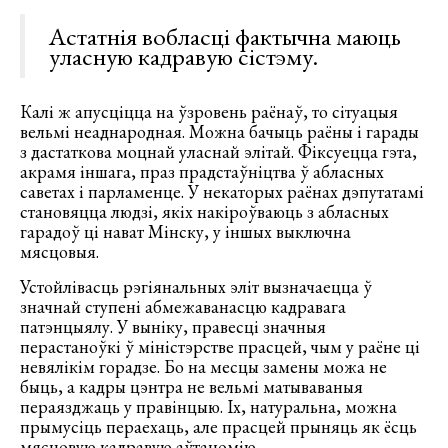
Астатнія вобласці фактычна маюць
уласную кадравую сістэму.
Калі ж апусціцца на ўзровень раёнаў, то сітуацыя
вельмі неаднародная. Можна бачыць раёны і гарады
з дастаткова моцнай уласнай элітай. Фіксуецца гэта,
акрамя іншага, праз прадстаўніцтва ў абласных
саветах і парламенце. У некаторых раёнах дэпутатамі
становяцца людзі, якіх накіроўваюць з абласных
гарадоў ці нават Мінску, у іншых выключна
мясцовыя.
Устойлівасць рэгіянальных эліт вызначаецца ў
значнай ступені абмежаванасцю кадравага
патэнцыялу. У выніку, правесці значныя
перастаноўкі ў міністэрстве прасцей, чым у раёне ці
невялікім горадзе. Бо на месцы замены можа не
быць, а кадры цэнтра не вельмі матываваныя
пераязджаць у правінцыю. Іх, натуральна, можна
прымусіць пераехаць, але прасцей прыняць як ёсць
мясцовую кадравую аўтаномію.