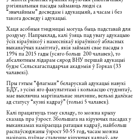
рэгіянальныя пасады займаюць людзі са
“звычайным” досведам і адукацыяй, а часам і без
такога досведу і адукацыі.
Хаця асобныя тэндэнцыі могуць быць падставай для
роздуму. Напрыклад, калі ўзяць пад увагу адукацыю
ўсіх кіраўнікоў і намеснікаў кіраўнікоў абласных
выканаўчых камітэтаў, якія займалі свае пасады з
1994 па 2015 гады (усяго больш 200 чалавек), то
абсалютным лідарам сярод ВНУ першай адукацыі
будзе Сельскагаспадарчая акадэмія ў Горках (33
чалавекі).
Пры гэтым “флагман” беларускай адукацыі навукі
БДУ, з усімі яго факультэтамі і колькасцю студэнтаў,
мае выключна маргінальнае значэнне, вельмі далёкае
ад статусу “кузні кадраў” (толькі 5 чалавек).
Калі працягнуць тэму складу, то можна крыху
сказаць пра ўзрост. Збольшага на кіруючых пасадах у
выканкамах назіраецца ратацыя кадраў, найбольш
распаўсюджаны ўзрост 50-55 год, часам можна
назіраць пэўнае сталенне кіруючых кадраў, але