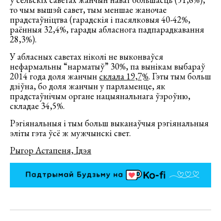
то чым вышэй савет, тым меншае жаночае
прадстаўніцтва (гарадскія і пасялковыя 40-42%,
раённыя 32,4%, гарады абласнога падпарадкавання
28,3%).
У абласных саветах ніколі не выконваўся
нефармальны “нарматыў” 30%, па вынікам выбараў
2014 года доля жанчын
склала 19,7%
. Гэты тым больш
дзіўна, бо доля жанчын у парламенце, як
прадстаўнічым органе нацыянальнага ўзроўню,
складае 34,5%.
Рэгіянальныя і тым больш выканаўчыя рэгіянальныя
эліты гэта ўсё ж мужчынскі свет.
Рыгор Астапеня, Ідэя