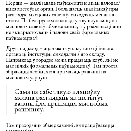
Першы — аналізаваць паўнамоцтвы якімі валодае/
выкарыстоўвае орган. І большасць аналітыкаў пры
разглядзе мясцовых саветаў, сыходзяць менавіта з
гэтага. Па беларускім заканадаўству паўнамоцтвы
мясцовых саветаў абмежаваныя, а ў рэальнасці яны
не выкарыстоўваць і паловы сваіх фармальных
паўнамоцтваў.
Другі падыход – ацэньваць уплыў таго ці іншага
органа ці інстытуцыі сыходзячы з яго складу.
Напрыклад у горадзе можа працаваць клуб, які не
мае ніякіх фармальных паўнамоцтваў. Там проста
збіраюцца асобы, якія прымаюць рашэнні на
мясцовым узроўні.
Сама па сабе такую пляцоўку
можна разглядаць як інстытут
важны для прыняцця мясцовых
рашэнняў.
Там праходзяць абмеркаванні, выпрацоўваюцца
кампрамісы.