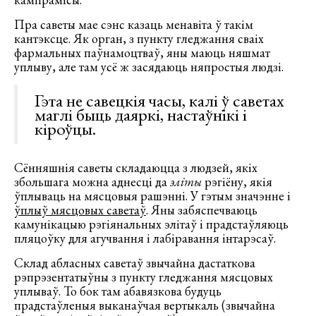
Пра саветы мае сэнс казаць менавіта ў такім
кантэксце. Як орган, з пункту гледжання сваіх
фармальных паўнамоцтваў, яны маюць няшмат
уплыву, але там усё ж засядаюць няпростыя людзі.
Гэта не савецкія часы, калі ў саветах
маглі быць даяркі, настаўнікі і
кіроўцы.
Сённяшнія саветы складаюцца з людзей, якіх
збольшага можна аднесці да
эліты
рэгіёну, якія
ўплываць на мясцовыя рашэнні. У гэтым значэнне і
ўплыў мясцовых саветаў
. Яны забяспечваюць
камунікацыю рэгіянальных элітаў і прадстаўляюць
пляцоўку для агучвання і лабіравання інтарэсаў.
Склад абласных саветаў звычайна дастаткова
рэпрэзентатыўны з пункту гледжання мясцовых
уплываў. То бок там абавязкова будуць
прадстаўленыя выканаўчая вертыкаль (звычайна