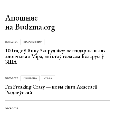
Апошняе
на Budzma.org
09.08.2026
БЕЛАРУСЫ СВЕТУ
100 гадоў Янку Запрудніку: легендарны шлях
хлопчыка з Міра, які стаў голасам Беларусі ў
ЗША
07.08.2026
ГРАМАДСТВА
МУЗЫКА
I’m Freaking Crazy — новы сінгл Анастасіі
Рыдлеўскай
07.08.2026