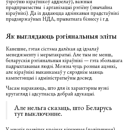
ўзроўню кіраўнікоў аддзелаў), важныя
прадпрыемствы і арганізацыі рэгіёну (звычайна
кіраўнікі). Да іх дадаюцца адзінкавыя прадстаўнікі
прадзяржаўных НДА, прыватнага бізнесу і г.д.
Як выглядаюць рэгіянальныя эліты
Канешне, гэтая сістэма далёкая ад ідэалаў
менеджменту і мерытакратыі. Але тым не менш,
беларускія рэгіянальныя кіраўнікі — гэта збольшага
падрыхтаваныя людзі. Можна чуць розныя ацэнкі,
але кіраўнікі выканкамаў у сярэднім маюць
кампетэнцыі і адміністратыўны досвед.
Часам наракаюць, што для іх характэрны вузкі
кругагляд і адсутнасць добрай адукацыі.
Але нельга сказаць, што Беларусь
тут выключэнне.
У многіх развітых краінах кіруючыя (палітычныя)