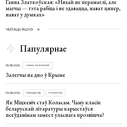
Ганна Златкоўская: «Няхай не перамаглі, але
магчы — гэта рабіць і не здавацца, нават цяпер,
нават у думках»
ЧЫТАЦЬ ЯШЧЭ
Папулярнае
05.08.2026
«МАМА, НЕ ЖУРЫСЯ!»
Залегчы на дно ў Крыме
04.08.2026
ГРАМАДСТВА
ЛІТАРАТУРА
Як Міцкевіч стаў Коласам. Чаму класік
беларускай літаратуры карыстаўся
псеўданімам замест уласнага прозвішча?