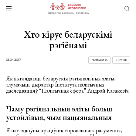
Хто кіруе беларускімі
рэгіёнамі
05.04.2017
ГРАМАДСТВА
У КРАІНЕ
Як выглядаюць беларускія рэгіянальныя эліты,
тлумачыць дырэктар Інстытута палітычных
даследванняў “Палітычная сфера” Андрэй Казакевіч.
Чаму рэгіянальныя эліты больш
устойлівыя, чым нацыянальныя
Я паслядоўны праціўнік спрошчанага разумення,