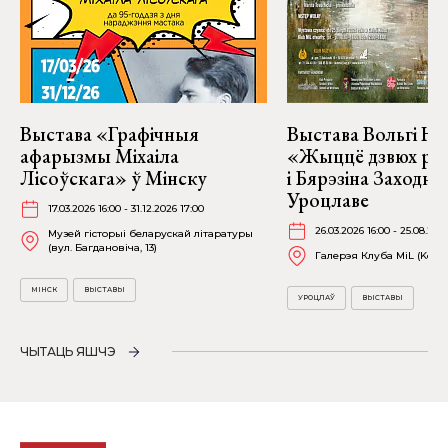
Выстава «Графічныя
Выстава Вольгі На
афарызмы Міхаіла
«Жыццё дзвюх рэк
Лісоўскага» ў Мінску
і Бярэзіна Заходня
Уроцлаве
17.03.2026 16:00 - 31.12.2026 17:00
26.03.2026 16:00 - 25.08.202
Музей гісторыі беларускай літаратуры
(вул. Багдановіча, 13)
Галерэя Клуба MiL (Kościu
МІНСК
ВЫСТАВЫ
УРОЦЛАЎ
ВЫСТАВЫ
ЧЫТАЦЬ ЯШЧЭ