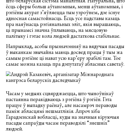
што беларуская сістэма маналітная. Натуральна, што
ёсць сферы больш аўтаномныя, менш аўтаномныя, і
рэгіёны акурат з’яўляецца тым узроўнем, дзе існуе
адносная самастойнасць. Ёсць усе падставы казаць
пра наяўнасць рэгіянальных эліт, якія вырашаюць,
ці прынамсі значна ўплываюць, на мясцовую
палітыку і гэтае кола людзей дастаткова стабільнае.
Напрыклад, асобы прызначэнняў на вядучыя пасады
ў выканкам звычайна маюць досвед працы ў тым жа
самым рэгіёне ці нават усю кар’еру зрабілі там. Тое
самае можна казаць пра дэпутатаў абласных саветаў.
Часам у медыях сцвярджаецца, што чыноўнікаў
пастаянна перакідваюць з рэгіёна ў рэгіён. Гэта
працуе ў выпадку раёнаў, але насамрэч пераводы
паміж абласцямі нешматлікія. Апроч хіба
Гарадзенскай вобласці, куды на значныя кіруючыя
пасады сапраўды часам пераводзілі “знешніх”
людзей.