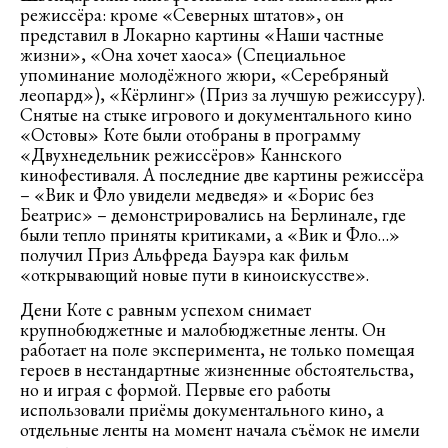
режиссёра: кроме «Северных штатов», он
представил в Локарно картины «Наши частные
жизни», «Она хочет хаоса» (Специальное
упоминание молодёжного жюри, «Серебряный
леопард»), «Кёрлинг» (Приз за лучшую режиссуру).
Снятые на стыке игрового и документального кино
«Остовы» Коте были отобраны в программу
«Двухнедельник режиссёров» Каннского
кинофестиваля. А последние две картины режиссёра
– «Вик и Фло увидели медведя» и «Борис без
Беатрис» – демонстрировались на Берлинале, где
были тепло приняты критиками, а «Вик и Фло…»
получил Приз Альфреда Бауэра как фильм
«открывающий новые пути в киноискусстве».
Дени Коте с равным успехом снимает
крупнобюджетные и малобюджетные ленты. Он
работает на поле эксперимента, не только помещая
героев в нестандартные жизненные обстоятельства,
но и играя с формой. Первые его работы
использовали приёмы документального кино, а
отдельные ленты на момент начала съёмок не имели