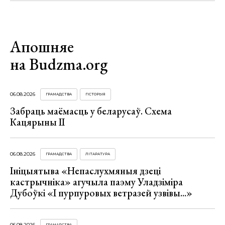
Апошняе
на Budzma.org
06.08.2026
ГРАМАДСТВА
ГІСТОРЫЯ
Забраць маёмасць у беларусаў. Схема
Кацярыны ІІ
06.08.2026
ГРАМАДСТВА
ЛІТАРАТУРА
Ініцыятыва «Непаслухмяныя дзеці
кастрычніка» агучыла паэму Уладзіміра
Дубоўкі «І пурпуровых ветразей узвівы...»
06.08.2026
ГРАМАДСТВА