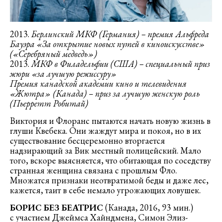
2013.
Берлинский МКФ (Германия) – премия Альфреда
Бауэра «За открытие новых путей в киноискусстве»
(«Серебряный медведь»)
2013.
МКФ в Филадельфии (США) – специальный приз
жюри «за лучшую режиссуру»
Премия канадской академии кино и телевидения
«Жютра» (Канада) – приз за лучшую женскую роль
(Пьерретт Робитай)
Виктория и Флоранс пытаются начать новую жизнь в
глуши Квебека. Они жаждут мира и покоя, но в их
существование бесцеремонно вторгается
надзирающий за Вик местный полицейский. Мало
того, вскоре выясняется, что обитающая по соседству
странная женщина связана с прошлым Фло.
Множатся признаки неотвратимой беды и даже лес,
кажется, таит в себе немало угрожающих ловушек.
БОРИС БЕЗ БЕАТРИС
(Канада, 2016, 93 мин.)
с участием Джеймса Хайндмена, Симон Элиз-