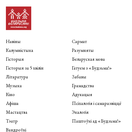
Навіны
Сармат
Калумністыка
Разумняты
Гісторыя
Беларуская мова
Гісторыя за 5 хвілін
Гатуем з «Будзьма!»
Літаратура
Забавы
Музыка
Грамадства
Кіно
Адукацыя
Афіша
Псіхалогія і самаразвіццё
Мастацтва
Экалогія
Тэатр
Паштоўкі ад «Будзьма!»
Вандроўкі