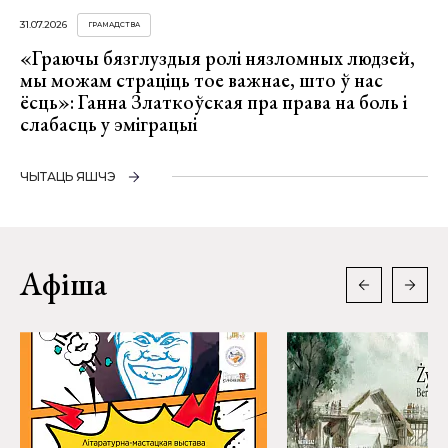
31.07.2026
ГРАМАДСТВА
«Граючы бязглуздыя ролі нязломных людзей,
мы можам страціць тое важнае, што ў нас
ёсць»: Ганна Златкоўская пра права на боль і
слабасць у эміграцыі
ЧЫТАЦЬ ЯШЧЭ
Афіша