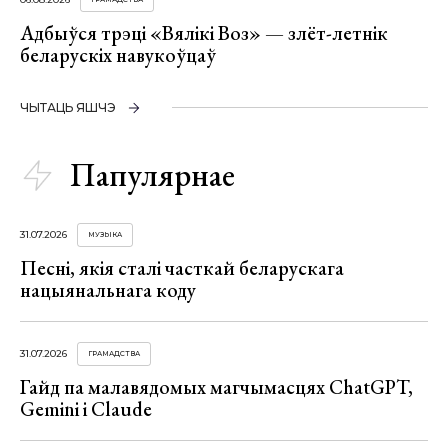
Адбыўся трэці «Вялікі Воз» — злёт-летнік
беларускіх навукоўцаў
ЧЫТАЦЬ ЯШЧЭ
Папулярнае
31.07.2026
МУЗЫКА
Песні, якія сталі часткай беларускага
нацыянальнага коду
31.07.2026
ГРАМАДСТВА
Гайд па малавядомых магчымасцях ChatGPT,
Gemini і Claude