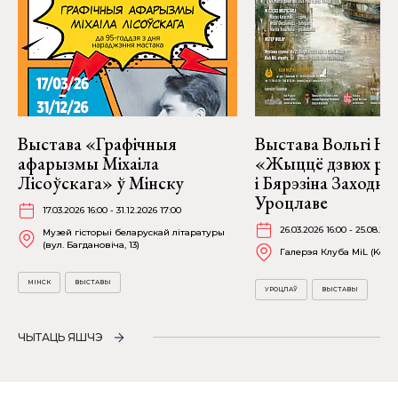
Выстава «Графічныя
Выстава Вольгі На
афарызмы Міхаіла
«Жыццё дзвюх рэк
Лісоўскага» ў Мінску
і Бярэзіна Заходня
Уроцлаве
17.03.2026 16:00 - 31.12.2026 17:00
26.03.2026 16:00 - 25.08.202
Музей гісторыі беларускай літаратуры
(вул. Багдановіча, 13)
Галерэя Клуба MiL (Kościu
МІНСК
ВЫСТАВЫ
УРОЦЛАЎ
ВЫСТАВЫ
ЧЫТАЦЬ ЯШЧЭ