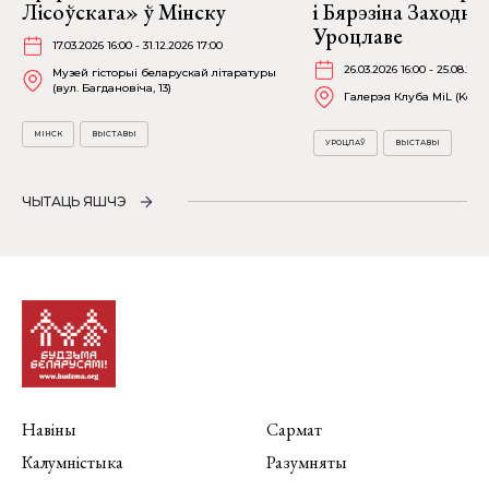
Лісоўскага» ў Мінску
і Бярэзіна Заходня
Уроцлаве
17.03.2026 16:00 - 31.12.2026 17:00
26.03.2026 16:00 - 25.08.202
Музей гісторыі беларускай літаратуры
(вул. Багдановіча, 13)
Галерэя Клуба MiL (Kościu
МІНСК
ВЫСТАВЫ
УРОЦЛАЎ
ВЫСТАВЫ
ЧЫТАЦЬ ЯШЧЭ
Навіны
Сармат
Калумністыка
Разумняты