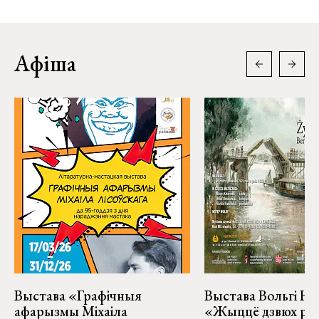
Афіша
Выстава «Графічныя
Выстава Вольгі На
афарызмы Міхаіла
«Жыццё дзвюх рэк