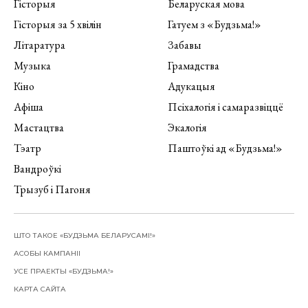
Гісторыя
Беларуская мова
Гісторыя за 5 хвілін
Гатуем з «Будзьма!»
Літаратура
Забавы
Музыка
Грамадства
Кіно
Адукацыя
Афіша
Псіхалогія і самаразвіццё
Мастацтва
Экалогія
Тэатр
Паштоўкі ад «Будзьма!»
Вандроўкі
Трызуб і Пагоня
ШТО ТАКОЕ «БУДЗЬМА БЕЛАРУСАМІ!»
АСОБЫ КАМПАНІІ
УСЕ ПРАЕКТЫ «БУДЗЬМА!»
КАРТА САЙТА