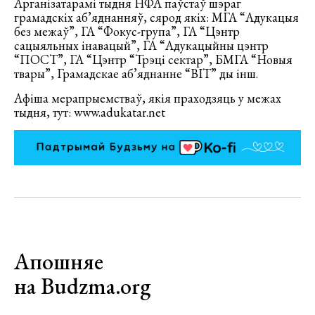
Арганізатарамі тыдня НФА паўстаў шэраг
грамадскіх аб’яднанняў, сярод якіх: МГА “Адукацыя
без межаў”, ГА “Фокус-група”, ГА “Цэнтр
сацыяльных інавацый”, ГА “Адукацыйны цэнтр
“ПОСТ”, ГА “Цэнтр “Трэці сектар”, БМГА “Новыя
твары”, Грамадскае аб’яднанне “ВІТ” ды інш.
Афіша мерапрыемстваў, якія праходзяць у межах
тыдня, тут: www.adukatar.net
Апошняе
на Budzma.org