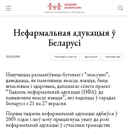
Нефармальная адукацыя ў
Беларусі
25.09.2009
ГРАМАДСКІ СЕКТАР
АДУКАЦЫЯ
ГРАМАДСТВА
Навучыцца размалёўваць бутэлькі і “экасумкі”,
даведацца, як палепшыць якасць жыцця, быць
шчаслівым і здаровым, дапамагае сёлета праект
“Тыдзень нефармальнай адукацыі (НФА): да
павышэння якасці жыцця”, які ладзіцца ў гарадах
Беларусі з 21 па 27 верасня.
Першы тыдзень нефармальнай адукацыі адбыўся ў
2005 годзе і меў мэту прыцягнуць увагу да ролі
нефармальнай адукацыі ў сучасным грамадстве.