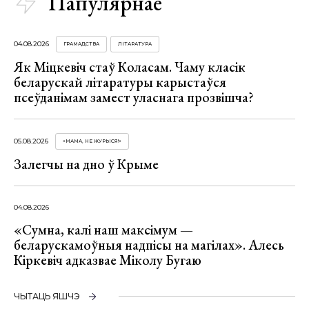
Папулярнае
04.08.2026
ГРАМАДСТВА
ЛІТАРАТУРА
Як Міцкевіч стаў Коласам. Чаму класік
беларускай літаратуры карыстаўся
псеўданімам замест уласнага прозвішча?
05.08.2026
«МАМА, НЕ ЖУРЫСЯ!»
Залегчы на дно ў Крыме
04.08.2026
«Сумна, калі наш максімум —
беларускамоўныя надпісы на магілах». Алесь
Кіркевіч адказвае Міколу Бугаю
ЧЫТАЦЬ ЯШЧЭ