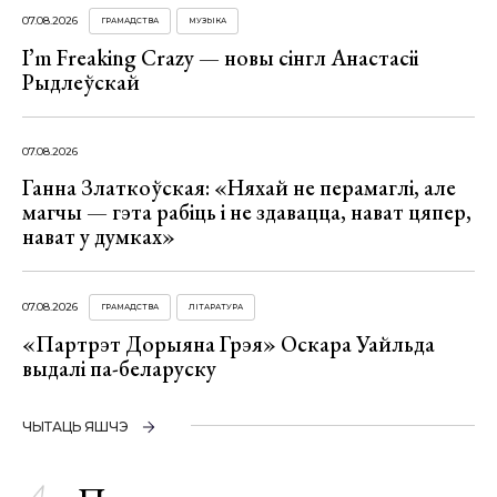
07.08.2026
ГРАМАДСТВА
МУЗЫКА
I’m Freaking Crazy — новы сінгл Анастасіі
Рыдлеўскай
07.08.2026
Ганна Златкоўская: «Няхай не перамаглі, але
магчы — гэта рабіць і не здавацца, нават цяпер,
нават у думках»
07.08.2026
ГРАМАДСТВА
ЛІТАРАТУРА
«Партрэт Дорыяна Грэя» Оскара Уайльда
выдалі па-беларуску
ЧЫТАЦЬ ЯШЧЭ