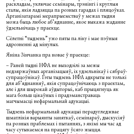
раскладам, уключае семінары, трэнінгі і круглыя
сталы, якія ладзяцца па розных гарадах і пляцоўках.
Арганізатарамі мерапрыемстваў у межах тыдня
можа быць любое аб’яднанне, якое выкажа жаданне
ўдзельнічаць у праекце.
Сёлетні “тыдзень” ужо пяты па ліку і мае пэўныя
адрозненні ад мінулых.
Яніна Зінчанка пра новае ў праекце:
– Раней тыдні НФА не выходзілі за межы
недзяржаўных арганізацыяў, іх удзельнікаў і сябраў-
супрацоўнікаў. Гэты тыдзень НФА адкрыты не толькі
для аб’яднанняў, якія супрацоўнічаюць з праектам,
але і для шырокай аўдыторыі, каб прыцягнуць як
мага больш цікаўных і прадэманстраваць
магчымасці нефармальнай адукацыі.
Тыдзень нефармальнай адукацыі перадугледжвае
шматлікія варыянты заняткаў, семінараў, дыскусіяў
па розных праблемах і пытаннях, з якімі мы час ад
часу сутыкаемся на працягу ўсяго жыцця.