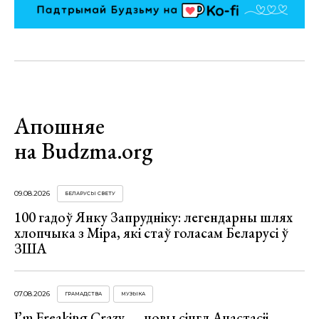
Апошняе
на Budzma.org
09.08.2026
БЕЛАРУСЫ СВЕТУ
100 гадоў Янку Запрудніку: легендарны шлях
хлопчыка з Міра, які стаў голасам Беларусі ў
ЗША
07.08.2026
ГРАМАДСТВА
МУЗЫКА
I’m Freaking Crazy — новы сінгл Анастасіі