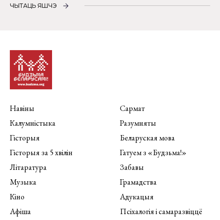
ЧЫТАЦЬ ЯШЧЭ
Навіны
Сармат
Калумністыка
Разумняты
Гісторыя
Беларуская мова
Гісторыя за 5 хвілін
Гатуем з «Будзьма!»
Літаратура
Забавы
Музыка
Грамадства
Кіно
Адукацыя
Афіша
Псіхалогія і самаразвіццё