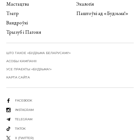
Мастацтва
Экалогія
Тэатр
Паштоўкі ад «Будзьма!»
Вандроўкі
Трызуб і Пагоня
ШТО ТАКОЕ «БУДЗЬМА БЕЛАРУСАМІ!»
АСОБЫ КАМПАНІІ
УСЕ ПРАЕКТЫ «БУДЗЬМА!»
КАРТА САЙТА
FACEBOOK
INSTAGRAM
TELEGRAM
TIKTOK
X (TWITTER)