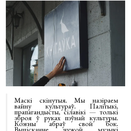
Маскі скінутыя. Мы назіраем
вайну культураў. Палітыкі,
прапагандысты, сілавікі — толькі
зброя ў руках пэўнай культуры.
Кожны абраў свой бок.
Выцісканне чужой музыкі