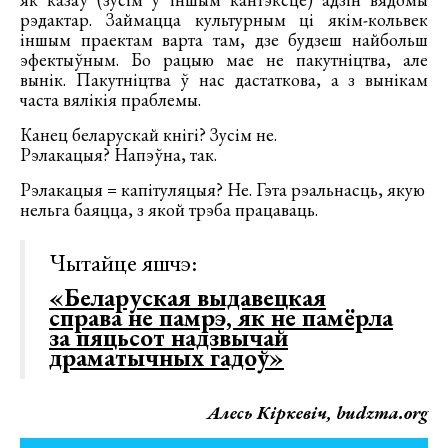
рэдактар. Займацца культурным ці якім-кольвек
іншым праектам варта там, дзе будзеш найбольш
эфектыўным. Бо рацыю мае не пакутніцтва, але
вынік. Пакутніцтва ў нас дастаткова, а з вынікам
часта вялікія праблемы.
Канец беларускай кнігі? Зусім не.
Рэлакацыя? Напэўна, так.
Рэлакацыя = капітуляцыя? Не. Гэта рэальнасць, якую
нельга баяцца, з якой трэба працаваць.
Чытайце яшчэ:
«Беларуская выдавецкая
справа не памрэ, як не памёрла
за пяцьсот надзвычай
драматычных гадоў»
Алесь Кіркевіч, budzma.org