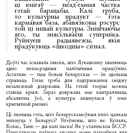
ці кнігаў — неад’емная частка
гэтай барацьбы. Калі груба,
то культурны прадукт — гэта
кармавая база, абавязковы рэсурс
той ці іншай культуры. Знішчаючы
яго, ты знясільваеш суперніка.
Руйнуеш радыявежы, якія
прадукуюць «шкодны» сігнал.
Доўгі час існавала ілюзія, што Лукашэнку хвалююць
адно непасрэдныя палітычныя праціўнікі.
Астатняе — тым больш беларускае — ён здольны
стрываць. Гэтак трэба для падтрымання іміджу
незалежнай дзяржавы. На гэтай тэорыі можна
ставіць крыж. Зараз дзяржава мае кантраляваць
абсалютна ўсё, а культура апынулася ў зоне
крытычнай рызыкі.
Ці значыць гэта, што беларускамоўныя кнігі цалкам
знікнуць у Беларусі? Упэўнены, што не. Купала,
Колас, Танк — ды калі ласка! Як у сталінскім БССР.
Прысутнасць пэўнага адсотку мовы патрэбная для