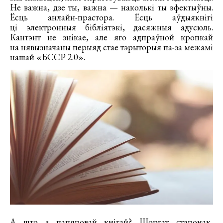
Не важна, дзе ты, важна — наколькі ты эфектыўны.
Ёсць анлайн-прастора. Ёсць аўдыякнігі
ці электронныя бібліятэкі, дасяжныя адусюль.
Кантэнт не знікае, але яго адпраўной кропкай
на нявызначаны перыяд стае тэрыторыя па-за межамі
нашай «БССР 2.0».
А што з папяровай кнігай? Шоргат старонак,