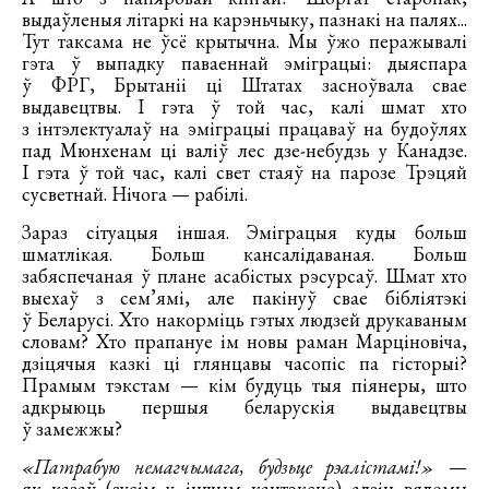
выдаўленыя літаркі на карэньчыку, пазнакі на палях...
Тут таксама не ўсё крытычна. Мы ўжо перажывалі
гэта ў выпадку паваеннай эміграцыі: дыяспара
ў ФРГ, Брытаніі ці Штатах засноўвала свае
выдавецтвы. І гэта ў той час, калі шмат хто
з інтэлектуалаў на эміграцыі працаваў на будоўлях
пад Мюнхенам ці валіў лес дзе-небудзь у Канадзе.
І гэта ў той час, калі свет стаяў на парозе Трэцяй
сусветнай. Нічога — рабілі.
Зараз сітуацыя іншая. Эміграцыя куды больш
шматлікая. Больш кансалідаваная. Больш
забяспечаная ў плане асабістых рэсурсаў. Шмат хто
выехаў з сем’ямі, але пакінуў свае бібліятэкі
ў Беларусі. Хто накорміць гэтых людзей друкаваным
словам? Хто прапануе ім новы раман Марціновіча,
дзіцячыя казкі ці глянцавы часопіс па гісторыі?
Прамым тэкстам — кім будуць тыя піянеры, што
адкрыюць першыя беларускія выдавецтвы
ў замежжы?
«Патрабую немагчымага, будзьце рэалістамі!»
—
як казаў (зусім у іншым кантэксце) адзін вядомы