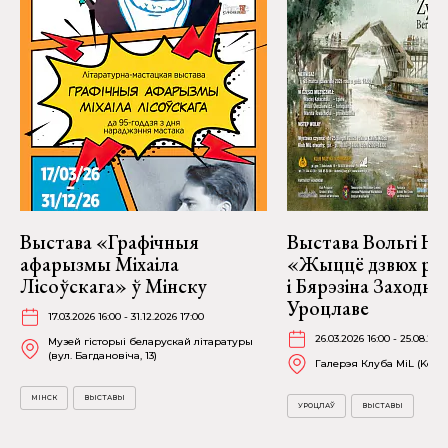
Выстава «Графічныя
Выстава Вольгі На
афарызмы Міхаіла
«Жыццё дзвюх рэк
Лісоўскага» ў Мінску
і Бярэзіна Заходня
Уроцлаве
17.03.2026 16:00 - 31.12.2026 17:00
26.03.2026 16:00 - 25.08.202
Музей гісторыі беларускай літаратуры
(вул. Багдановіча, 13)
Галерэя Клуба MiL (Kościu
МІНСК
ВЫСТАВЫ
УРОЦЛАЎ
ВЫСТАВЫ