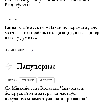
Рыдлеўскай
07.08.2026
Ганна Златкоўская: «Няхай не перамаглі, але
магчы — гэта рабіць і не здавацца, нават цяпер,
нават у думках»
ЧЫТАЦЬ ЯШЧЭ
Папулярнае
04.08.2026
ГРАМАДСТВА
ЛІТАРАТУРА
Як Міцкевіч стаў Коласам. Чаму класік
беларускай літаратуры карыстаўся
псеўданімам замест уласнага прозвішча?