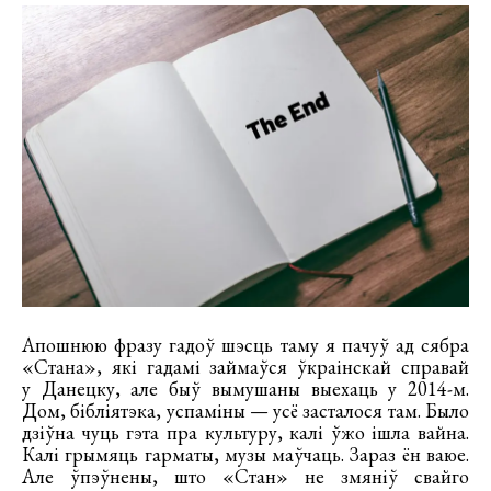
Апошнюю фразу гадоў шэсць таму я пачуў ад сябра
«Стана», які гадамі займаўся ўкраінскай справай
у Данецку, але быў вымушаны выехаць у 2014-м.
Дом, бібліятэка, успаміны — усё засталося там. Было
дзіўна чуць гэта пра культуру, калі ўжо ішла вайна.
Калі грымяць гарматы, музы маўчаць. Зараз ён ваюе.
Але ўпэўнены, што «Стан» не змяніў свайго