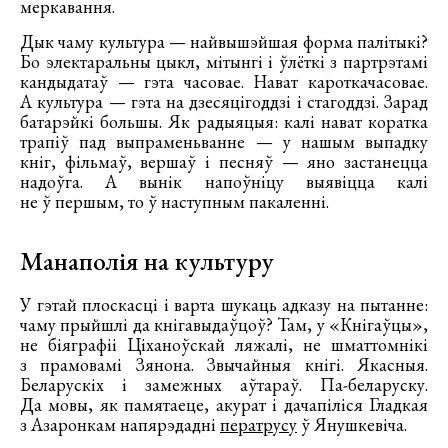
меркавання.
Дык чаму культура — найвышэйшая форма палітыкі?
Бо электаральны цыкл, мітынгі і ўлёткі з партрэтамі
кандыдатаў — гэта часовае. Нават кароткачасовае.
А культура — гэта на дзесяцігоддзі і стагоддзі. Зарад
батарэйкі большы. Як радыяцыя: калі нават коратка
трапіў пад выпраменьванне — у нашым выпадку
кніг, фільмаў, вершаў і песняў — яно застанецца
надоўга. А вынік напоўніцу выявіцца калі
не ў першым, то ў наступным пакаленні.
Манаполія на культуру
У гэтай плоскасці і варта шукаць адказу на пытанне:
чаму прыйшлі да кнігавыдаўцоў? Там, у «Кнігаўцы»,
не біяграфіі Ціханоўскай ляжалі, не шматтомнікі
з прамовамі Зянона. Звычайныя кнігі. Якасныя.
Беларускіх і замежных аўтараў. Па-беларуску.
Да мовы, як памятаеце, акурат і дачапіліся Гладкая
з Азаронкам напярэдадні
ператрусу
ў Янушкевіча.