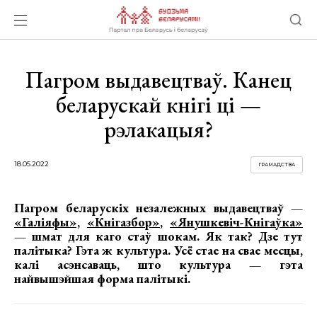
Пагром выдавецтваў. Канец
беларускай кнігі ці —
рэлакацыя?
18.05.2022
ГРАМАДСТВА
Пагром беларускіх незалежных выдавецтваў —
«Галіяфы»,
«Кнігазбор»
,
«Янушкевіч-Кнігаўка»
— шмат для каго стаў шокам. Як так? Дзе тут
палітыка? Гэта ж культура. Усё стае на свае месцы,
калі асэнсаваць, што культура — гэта
найвышэйшая форма палітыкі.