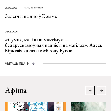
05.08.2026
«МАМА, НЕ ЖУРЫСЯ!»
Залегчы на дно ў Крыме
04.08.2026
«Сумна, калі наш максімум —
беларускамоўныя надпісы на магілах». Алесь
Кіркевіч адказвае Міколу Бугаю
ЧЫТАЦЬ ЯШЧЭ
Афіша