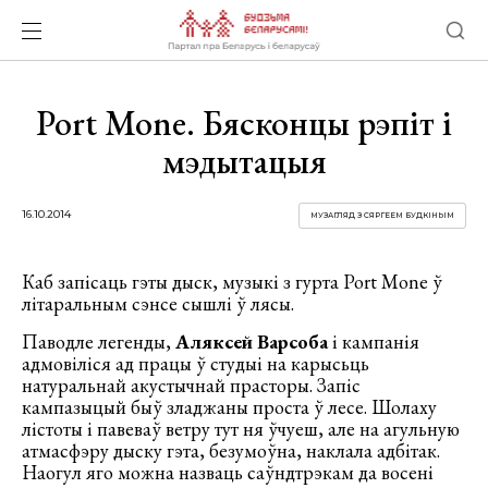
Port Mone. Бясконцы рэпіт і
мэдытацыя
16.10.2014
МУЗАГЛЯД З СЯРГЕЕМ БУДКІНЫМ
Каб запісаць гэты дыск, музыкі з гурта Port Mone ў
літаральным сэнсе сышлі ў лясы.
Паводле легенды,
Аляксей Варсоба
і кампанія
адмовіліся ад працы ў студыі на карысьць
натуральнай акустычнай прасторы. Запіс
кампазыцый быў зладжаны проста ў лесе. Шолаху
лістоты і павеваў ветру тут ня ўчуеш, але на агульную
атмасфэру дыску гэта, безумоўна, наклала адбітак.
Наогул яго можна назваць саўндтрэкам да восені