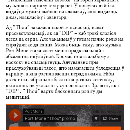
музычнага парталу terapija.net. У пошуках лэйбла-
выдаўца музыкі выйшлі на славакаў, якія выдаюць
джаз, нэакласіку і авангард.
Ад “Thou” чакалася такой ж яснасьці, нават
прасьветленасьці, як ад “DIP” – каб трэкі клаліся
лёгка на сэрца. Але чаканьняў у гэтым пляне рэліз ня
спраўджвае да канца. Можа быць, таму, што музыка
Port Mone стала яшчэ менш прадказальнай і
абсалютна няўлоўнай. Космас гэтага альбому з
наскоку не спасьцігнуць. Адчуваньне пры
праслухоўваньні такое, што намагаешся ўгледзецца ў
карціну, а яна расплываецца перад вачыма. Нібы
дыск гэты сабраны з абсалютна розных аскепкаў,
якія аніяк не ўкласьці ў суцэльнасьць. Зрэшты, як і
“DIP”, “Thou” варты бясконцага рэпіту ды
мэдытацыі.