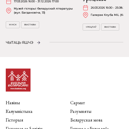
17.03.2026 16:00 - 31.12.2026 17:00
26.03.2026 16:00 - 25.08.202
Музей гісторыі беларускай літаратуры
(вул. Багдановіча, 13)
Галерэя Клуба MiL (Kościu
МІНСК
ВЫСТАВЫ
УРОЦЛАЎ
ВЫСТАВЫ
ЧЫТАЦЬ ЯШЧЭ
Навіны
Сармат
Калумністыка
Разумняты
Гісторыя
Беларуская мова
Гісторыя за 5 хвілін
Гатуем з «Будзьма!»