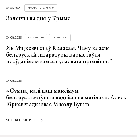
05.08.2026
«МАМА, НЕ ЖУРЫСЯ!»
Залегчы на дно ў Крыме
04.08.2026
ГРАМАДСТВА
ЛІТАРАТУРА
Як Міцкевіч стаў Коласам. Чаму класік
беларускай літаратуры карыстаўся
псеўданімам замест уласнага прозвішча?
04.08.2026
«Сумна, калі наш максімум —
беларускамоўныя надпісы на магілах». Алесь
Кіркевіч адказвае Міколу Бугаю
ЧЫТАЦЬ ЯШЧЭ