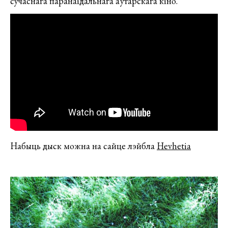
сучаснага паранаідальнага аўтарскага кіно.
Набыць дыск можна на сайце лэйбла
Hevhetia