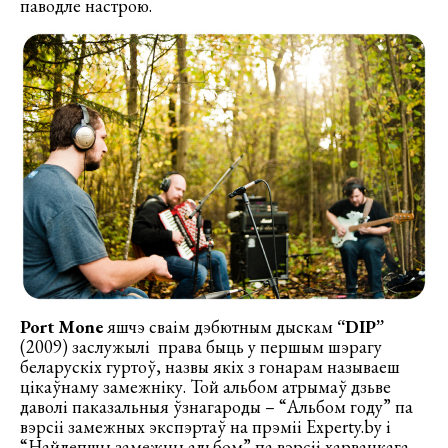
паводле настрою.
Port Mone
яшчэ сваім дэбютным дыскам
“DIP”
(2009) заслужылі права быць у першым шэрагу
беларускіх гуртоў, назвы якіх з гонарам называеш
цікаўнаму замежніку. Той альбом атрымаў дзьве
даволі паказальныя ўзнагароды – “Альбом году” па
вэрсіі замежных экспэртаў на прэміі Experty.by і
“Найлепшы замежны альбом” па вэрсіі харвацкага