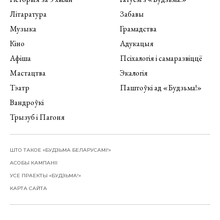
Літаратура
Забавы
Музыка
Грамадства
Кіно
Адукацыя
Афіша
Псіхалогія і самаразвіццё
Мастацтва
Экалогія
Тэатр
Паштоўкі ад «Будзьма!»
Вандроўкі
Трызуб і Пагоня
ШТО ТАКОЕ «БУДЗЬМА БЕЛАРУСАМІ!»
АСОБЫ КАМПАНІІ
УСЕ ПРАЕКТЫ «БУДЗЬМА!»
КАРТА САЙТА