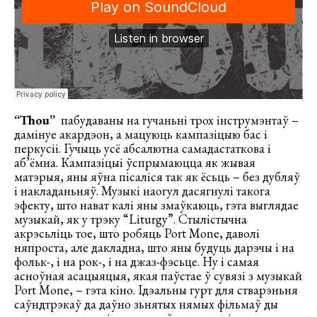
“Thou”
пабудаваны на гучаньні трох інструмэнтаў –
дамінуе акардэон, а мацуюць кампазіцыю бас і
перкусіі. Гучыць усё абсалютна самадастаткова і
аб’ёмна. Кампазіцыі ўспрымаюцца як жывая
матэрыя, яны яўна пісаліся так як ёсьць – без дубляў
і накладаньняў. Музыкі наогул дасягнулі такога
эфекту, што нават калі яны змаўкаюць, гэта выглядае
музыкай, як у трэку “Liturgy”. Стылістычна
акрэсьліць тое, што робяць Port Mone, даволі
няпроста, але дакладна, што яны будуць дарэчы і на
фольк-, і на рок-, і на джаз-фэсьце. Ну і самая
асноўная асацыяцыя, якая паўстае ў сувязі з музыкай
Port Mone, – гэта кіно. Ідэальны гурт для стварэньня
саўндтрэкаў да даўно зьнятых нямых фільмаў ды