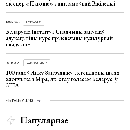
як сцёр «Пагоню» з англамоўнай Вікіпедыі
10.08.2026
ГРАМАДСТВА
Беларускі Інстытут Спадчыны запусціў
адукацыйны курс прысвечаны культурнай
спадчыне
09.08.2026
БЕЛАРУСЫ СВЕТУ
100 гадоў Янку Запрудніку: легендарны шлях
хлопчыка з Міра, які стаў голасам Беларусі ў
ЗША
ЧЫТАЦЬ ЯШЧЭ
Папулярнае