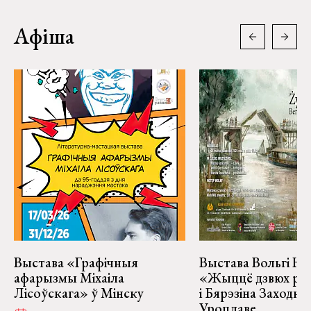
Афіша
Выстава «Графічныя
Выстава Вольгі На
афарызмы Міхаіла
«Жыццё дзвюх рэк
Лісоўскага» ў Мінску
і Бярэзіна Заходня
Уроцлаве