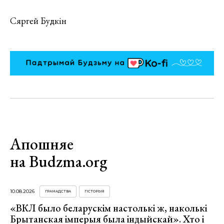
Сяргей Будкін
Апошняе
на Budzma.org
10.08.2026
ГРАМАДСТВА
ГІСТОРЫЯ
«ВКЛ было беларускім настолькі ж, наколькі
Брытанская імперыя была індыйскай». Хто і