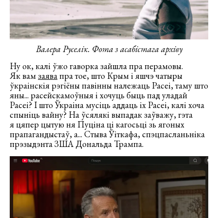
Валера Руселік. Фота з асабістага архіву
Ну ок, калі ўжо гаворка зайшла пра перамовы.
Як вам
заява
пра тое, што Крым і яшчэ чатыры
ўкраінскія рэгіёны павінны належаць Расеі, таму што
яны... расейскамоўныя і хочуць быць пад уладай
Расеі? І што Ўкраіна мусіць аддаць іх Расеі, калі хоча
спыніць вайну? На ўсялякі выпадак заўважу, гэта
я цяпер цытую ня Пуціна ці кагосьці зь ягоных
прапагандыстаў, а... Стыва Ўіткафа, спэцпасланьніка
прэзыдэнта ЗША Дональда Трампа.