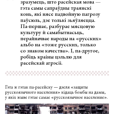
зразумець, што расейская мова —
гэта самы сапраўдны траянскі
конь, які нясе падвойную пагрозу
паўсюль, дзе толькі зьяўляецца.
Па-першае, разбурае мясцовую
культуру й самабытнасьць,
перайначвае народы на «русских»
альбо на «тоже русских, только
со знаком качества». І, па-другое,
робіць краіны цэльлю для
расейскай агрэсіі.
Гэта ж гэтак па-расейску — дзеля «защиты
русскоязычного населения» кідаць бомбы на дамы,
у якіх жыве гэтае самае «русскоязычное население».