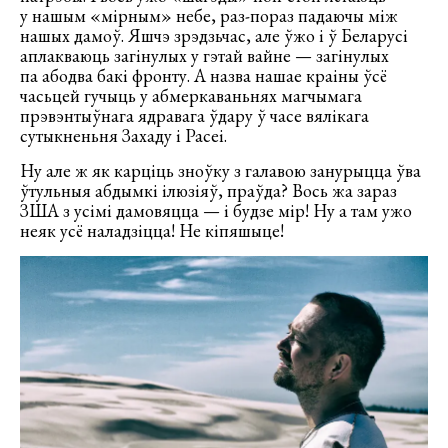
у нашым «мірным» небе, раз-пораз падаючы між
нашых дамоў. Яшчэ зрэдзьчас, але ўжо і ў Беларусі
аплакваюць загінулых у гэтай вайне — загінулых
па абодва бакі фронту. А назва нашае краіны ўсё
часьцей гучыць у абмеркаваньнях магчымага
прэвэнтыўнага ядравага ўдару ў часе вялікага
сутыкненьня Захаду і Расеі.
Ну але ж як карціць зноўку з галавою занурыцца ўва
ўтульныя абдымкі ілюзіяў, праўда? Вось жа зараз
ЗША з усімі дамовяцца — і будзе мір! Ну а там ужо
неяк усё наладзіцца! Не кіпяшыце!