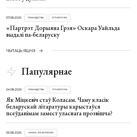
07.08.2026
ГРАМАДСТВА
ЛІТАРАТУРА
«Партрэт Дорыяна Грэя» Оскара Уайльда
выдалі па-беларуску
ЧЫТАЦЬ ЯШЧЭ
Папулярнае
04.08.2026
ГРАМАДСТВА
ЛІТАРАТУРА
Як Міцкевіч стаў Коласам. Чаму класік
беларускай літаратуры карыстаўся
псеўданімам замест уласнага прозвішча?
05.08.2026
«МАМА, НЕ ЖУРЫСЯ!»