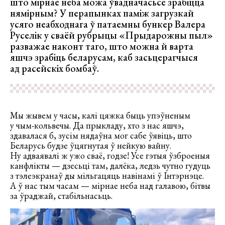
што мірнае неба можа ўвадначасьсе зрабіцца
нямірным? У перапынках паміж загрузкай
усяго неабходнага ў патаемны бункер Валера
Руселік у сваёй рубрыцы «Прыдарожны пыл»
разважае наконт таго, што можна й варта
яшчэ зрабіць беларусам, каб засьцерагчыся
ад расейскіх бомбаў.
Мы жывем у часы, калі цяжка быць упэўненым
у чым-кольвечы. Да прыкладу, хто з нас яшчэ,
здавалася б, зусім нядаўна мог сабе ўявіць, што
Беларусь будзе ўцягнутая ў нейкую вайну.
Ну адваявалі ж ужо сваё, годзе! Усе гэтыя ўзброеныя
канфлікты — дзесьці там, далёка, ледзь чутно гудуць
з тэлеэкранаў ды мільгацяць навінамі ў Інтэрнэце.
А ў нас тым часам — мірнае неба над галавою, бітвы
за ўраджай, стабільнасьць.