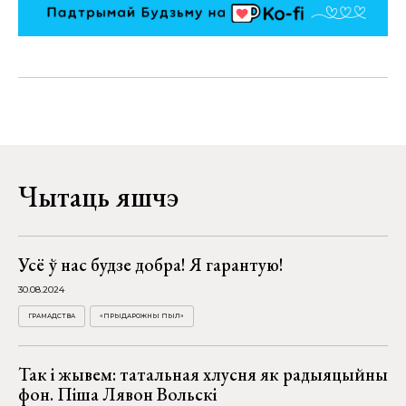
Чытаць яшчэ
Усё ў нас будзе добра! Я гарантую!
30.08.2024
ГРАМАДСТВА
«ПРЫДАРОЖНЫ ПЫЛ»
Так і жывем: татальная хлусня як радыяцыйны
фон. Піша Лявон Вольскі