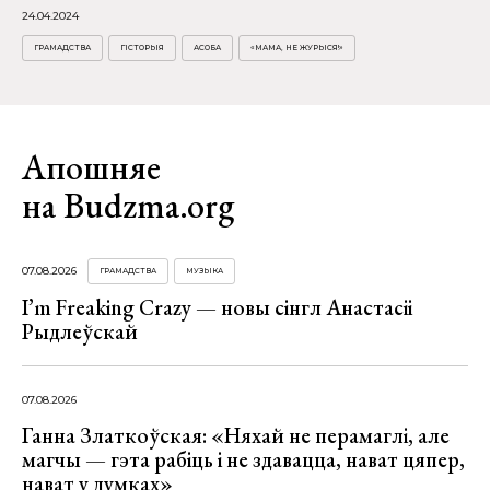
24.04.2024
ГРАМАДСТВА
ГІСТОРЫЯ
АСОБА
«МАМА, НЕ ЖУРЫСЯ!»
Апошняе
на Budzma.org
07.08.2026
ГРАМАДСТВА
МУЗЫКА
I’m Freaking Crazy — новы сінгл Анастасіі
Рыдлеўскай
07.08.2026
Ганна Златкоўская: «Няхай не перамаглі, але
магчы — гэта рабіць і не здавацца, нават цяпер,
нават у думках»