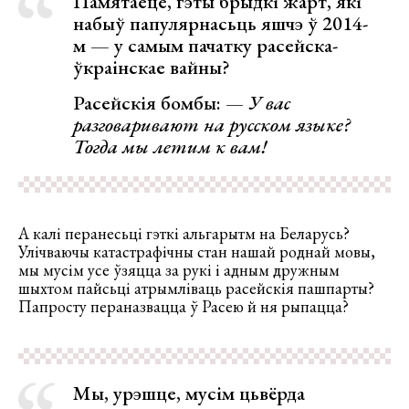
Памятаеце, гэты брыдкі жарт, які
набыў папулярнасьць яшчэ ў 2014-
м — у самым пачатку расейска-
ўкраінскае вайны?
Расейскія бомбы:
— У вас
разговаривают на русском языке?
Тогда мы летим к вам!
А калі перанесьці гэткі альгарытм на Беларусь?
Улічваючы катастрафічны стан нашай роднай мовы,
мы мусім усе ўзяцца за рукі і адным дружным
шыхтом пайсьці атрымліваць расейскія пашпарты?
Папросту пераназвацца ў Расею й ня рыпацца?
Мы, урэшце, мусім цьвёрда