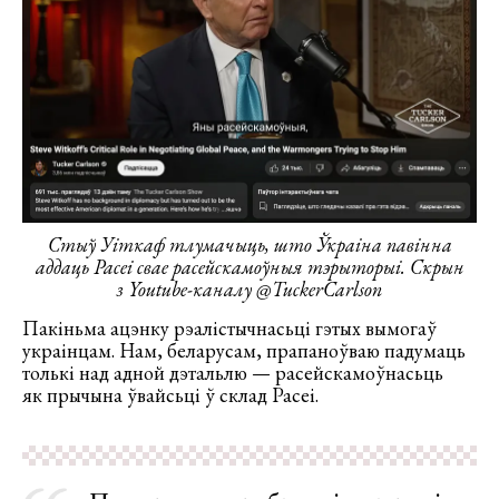
Стыў Уіткаф тлумачыць, што Ўкраіна павінна
аддаць Расеі свае расейскамоўныя тэрыторыі. Скрын
з Youtube-каналу @TuckerCarlson
Пакіньма ацэнку рэалістычнасьці гэтых вымогаў
украінцам. Нам, беларусам, прапаноўваю падумаць
толькі над адной дэтальлю — расейскамоўнасьць
як прычына ўвайсьці ў склад Расеі.