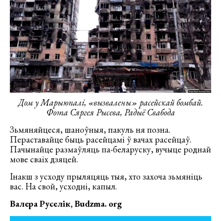
Дом у Марыюпалі, «вызвалены» расейскай бомбай.
Фота Сяргея Рысева, Радыё Свабода
Зьмяняйцеся, шаноўныя, пакуль ня позна.
Пераставайце быць расейцамі ў вачах расейцаў.
Пачынайце размаўляць па-беларуску, вучыце роднай
мове сваіх дзяцей.
Інакш з усходу прыляцяць тыя, хто захоча зьмяніць
вас. На свой, усходні, капыл.
Валера Руселік, Budzma. org