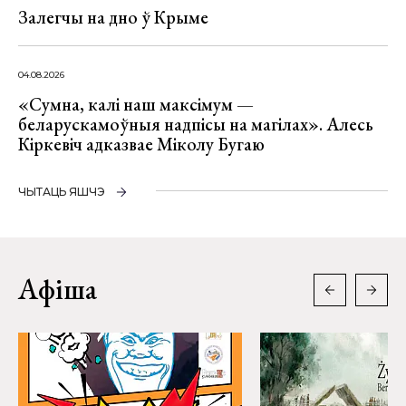
Залегчы на дно ў Крыме
04.08.2026
«Сумна, калі наш максімум —
беларускамоўныя надпісы на магілах». Алесь
Кіркевіч адказвае Міколу Бугаю
ЧЫТАЦЬ ЯШЧЭ
Афіша