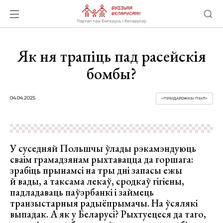
Як ня трапіць пад расейскія
бомбы?
04.04.2025
«ПРЫДАРОЖНЫ ПЫЛ»
У суседняй Польшчы ўлады рэкамэндуюць
сваім грамадзянам рыхтавацца да горшага:
зрабіць прынамсі на тры дні запасы ежы
й вады, а таксама лекаў, сродкаў гігіены,
падладаваць паўэрбанкі і займець
транзыстарныя радыёпрымачы. На ўсялякі
выпадак. А як у Беларусі? Рыхтуецеся да таго,