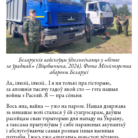
Беларускія вайскоўцы ўдзельнічаюць у «бітве
за ўраджай» (Віцебшчына, 2024). Фота Міністэрства
абароны Беларусі
Ах, ілюзіі, ілюзіі... І я ня толькі пра гісторыю,
за апошнія тысячу гадоў якой сто — гэта нашыя
войны з Расеяй. Я — пра сёньня.
Вось яна, вайна — ужо на парозе. Нашая дзяржава
зь нянашае волі сталася ў ёй суагрэсарам, даўшы
расейцам сваю тэрыторыю для нападу на Ўкраіну,
а таксама прытуліўшы ў сябе параненых акупантаў
і абслугоўваючы самыя розныя іхныя ваенныя
патрэбы. І вось ужо «шагэды» нон-стоп лётаюць