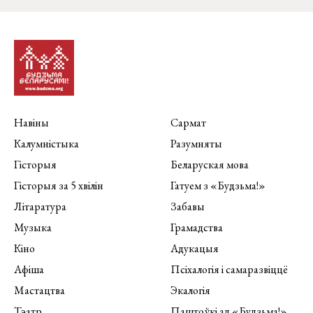
Навіны
Сармат
Калумністыка
Разумняты
Гісторыя
Беларуская мова
Гісторыя за 5 хвілін
Гатуем з «Будзьма!»
Літаратура
Забавы
Музыка
Грамадства
Кіно
Адукацыя
Афіша
Псіхалогія і самаразвіццё
Мастацтва
Экалогія
Тэатр
Паштоўкі ад «Будзьма!»