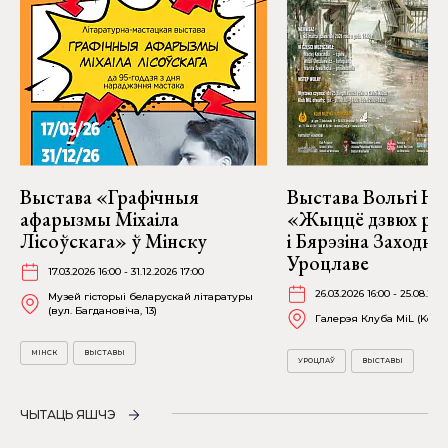
Выстава «Графічныя
Выстава Вольгі На
афарызмы Міхаіла
«Жыццё дзвюх рэк
Лісоўскага» ў Мінску
і Бярэзіна Заходня
Уроцлаве
17.03.2026 16:00 - 31.12.2026 17:00
26.03.2026 16:00 - 25.08.202
Музей гісторыі беларускай літаратуры
(вул. Багдановіча, 13)
Галерэя Клуба MiL (Kościu
МІНСК
ВЫСТАВЫ
УРОЦЛАЎ
ВЫСТАВЫ
ЧЫТАЦЬ ЯШЧЭ