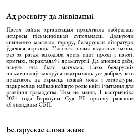
Ад росквіту да ліквідацыі
Пасля вайны арганізацыя працягвала лабіраваць
інтарэсы пісьменніцкай супольнасці. Дзякуючы
спыненню масавага тэрору, беларускай літаратуры
ўдалося акрыяць. З’явіліся новыя выдатныя імёны,
раз за разам выходзілі яркія кнігі прозы і паэзіі,
крытыкі, перакладаў і драматургіі. Да апошніх дзён,
пакуль гэта было магчыма, Саюз беларускіх
пісьменнікаў імкнуўся падтрымаць усё добрае, што
працавала на карысць нашай мовы і літаратуры,
падкрэсліць найважнейшую ролю кнігі і чытання для
развіцця грамадства. Тым не менш, 1 кастрычніка
2021 года Вярхоўны Суд РБ прыняў рашэнне
аб ліквідацыі СБП.
Беларускае слова жыве