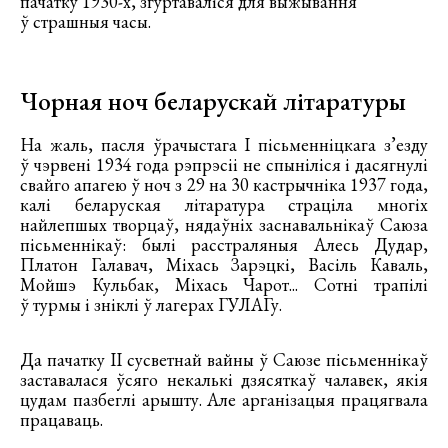
пачатку 1930-х, згуртаваліся для выжывання
ў страшныя часы.
Чорная ноч беларускай літаратуры
На жаль, пасля ўрачыстага І пісьменніцкага з’езду
ў чэрвені 1934 года рэпрэсіі не спыніліся і дасягнулі
свайго апагею ў ноч з 29 на 30 кастрычніка 1937 года,
калі беларуская літаратура страціла многіх
найлепшых творцаў, нядаўніх заснавальнікаў Саюза
пісьменнікаў: былі расстраляныя Алесь Дудар,
Платон Галавач, Міхась Зарэцкі, Васіль Каваль,
Мойшэ Кульбак, Міхась Чарот... Сотні трапілі
ў турмы і зніклі ў лагерах ГУЛАГу.
Да пачатку ІІ сусветнай вайны ў Саюзе пісьменнікаў
заставалася ўсяго некалькі дзясяткаў чалавек, якія
цудам пазбеглі арышту. Але арганізацыя працягвала
працаваць.