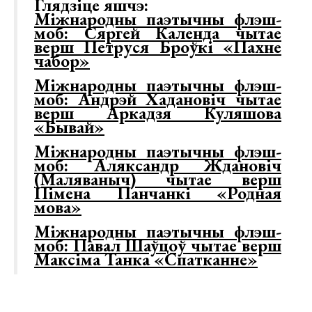
Глядзіце яшчэ:
Міжнародны паэтычны флэш-
моб: Сяргей Календа чытае
верш Петруся Броўкі «Пахне
чабор»
Міжнародны паэтычны флэш-
моб: Андрэй Хадановіч чытае
верш Аркадзя Куляшова
«Бывай»
Міжнародны паэтычны флэш-
моб: Аляксандр Ждановіч
(Маляваныч) чытае верш
Пімена Панчанкі «Родная
мова»
Міжнародны паэтычны флэш-
моб: Павал Шаўцоў чытае верш
Максіма Танка «Спатканне»