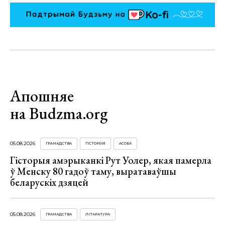
Апошняе
на Budzma.org
05.08.2026
ГРАМАДСТВА
ГІСТОРЫЯ
АСОБА
Гісторыя амэрыканкі Рут Уолер, якая памерла
ў Менску 80 гадоў таму, выратаваўшы
беларускіх дзяцей
05.08.2026
ГРАМАДСТВА
ЛІТАРАТУРА