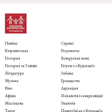
Навіны
Сармат
Калумністыка
Разумняты
Гісторыя
Беларуская мова
Гісторыя за 5 хвілін
Гатуем з «Будзьма!»
Літаратура
Забавы
Музыка
Грамадства
Кіно
Адукацыя
Афіша
Псіхалогія і самаразвіццё
Мастацтва
Экалогія
Тэатр
Паштоўкі ад «Будзьма!»