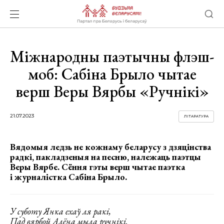
Міжнародны паэтычны флэш-
моб: Сабіна Брыло чытае
верш Веры Вярбы «Ручнікі»
21.07.2023
ЛІТАРАТУРА
Вядомыя ледзь не кожнаму беларусу з дзяцінства
радкі, пакладзеныя на песню, належаць паэтцы
Веры Вярбе. Сёння гэты верш чытае паэтка
і журналістка Сабіна Брыло.
У cyбoтy Янкa exaў ля paкi,
Пaд вяpбoй Aлёнa мылa pyчнiкi.