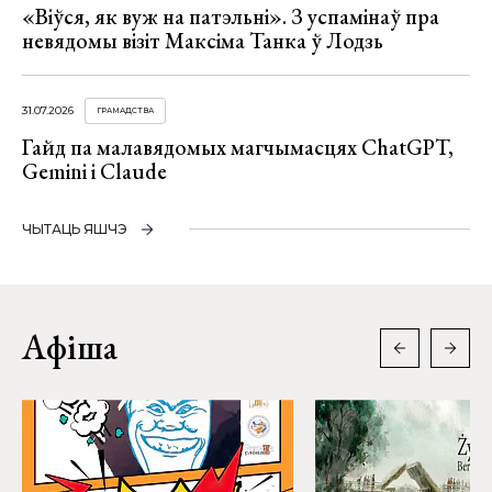
«Віўся, як вуж на патэльні». З успамінаў пра
невядомы візіт Максіма Танка ў Лодзь
31.07.2026
ГРАМАДСТВА
Гайд па малавядомых магчымасцях ChatGPT,
Gemini і Claude
ЧЫТАЦЬ ЯШЧЭ
Афіша