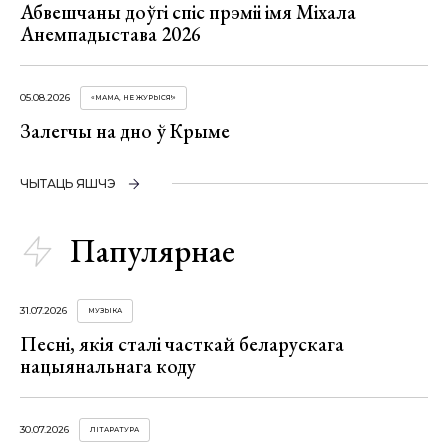
Абвешчаны доўгі спіс прэміі імя Міхала
Анемпадыстава 2026
05.08.2026
«МАМА, НЕ ЖУРЫСЯ!»
Залегчы на дно ў Крыме
ЧЫТАЦЬ ЯШЧЭ
Папулярнае
31.07.2026
МУЗЫКА
Песні, якія сталі часткай беларускага
нацыянальнага коду
30.07.2026
ЛІТАРАТУРА