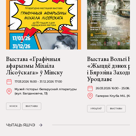
Выстава «Графічныя
Выстава Вольгі На
афарызмы Міхаіла
«Жыццё дзвюх рэк
Лісоўскага» ў Мінску
і Бярэзіна Заходня
Уроцлаве
17.03.2026 16:00 - 31.12.2026 17:00
26.03.2026 16:00 - 25.08.202
Музей гісторыі беларускай літаратуры
(вул. Багдановіча, 13)
Галерэя Клуба MiL (Kościu
МІНСК
ВЫСТАВЫ
УРОЦЛАЎ
ВЫСТАВЫ
ЧЫТАЦЬ ЯШЧЭ