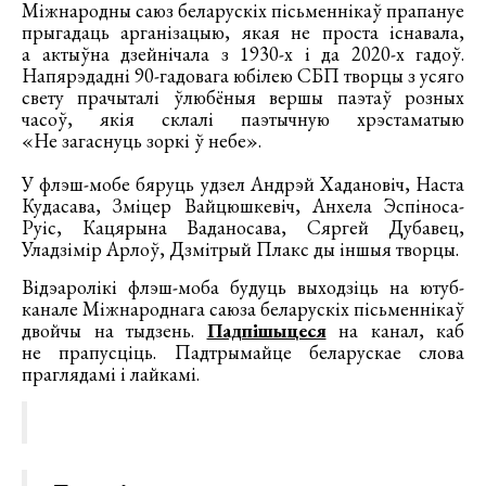
Міжнародны саюз беларускіх пісьменнікаў прапануе
прыгадаць арганізацыю, якая не проста існавала,
а актыўна дзейнічала з 1930-х і да 2020-х гадоў.
Напярэдадні 90-гадовага юбілею СБП творцы з усяго
свету прачыталі ўлюбёныя вершы паэтаў розных
часоў, якія склалі паэтычную хрэстаматыю
«Не загаснуць зоркі ў небе».
У флэш-мобе бяруць удзел Андрэй Хадановіч, Наста
Кудасава, Зміцер Вайцюшкевіч, Анхела Эспіноса-
Руіс, Кацярына Ваданосава, Сяргей Дубавец,
Уладзімір Арлоў, Дзмітрый Плакс ды іншыя творцы.
Відэаролікі флэш-моба будуць выходзіць на ютуб-
канале Міжнароднага саюза беларускіх пісьменнікаў
двойчы на тыдзень.
Падпішыцеся
на канал, каб
не прапусціць. Падтрымайце беларускае слова
праглядамі і лайкамі.