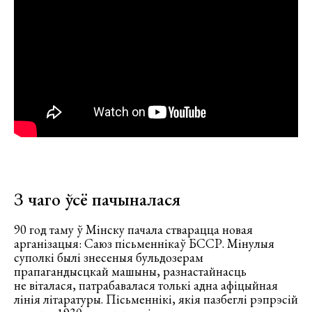
З чаго ўсё пачыналася
90 год таму ў Мінску пачала стварацца новая
арганізацыя: Саюз пісьменнікаў БССР. Мінулыя
суполкі былі знесеныя бульдозерам
прапагандысцкай машыны, разнастайнасць
не віталася, патрабавалася толькі адна афіцыйная
лінія літаратуры. Пісьменнікі, якія пазбеглі рэпрэсій