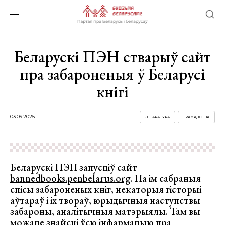
Беларускі ПЭН стварыў сайт
пра забароненыя ў Беларусі
кнігі
03.09.2025
ЛІТАРАТУРА
ГРАМАДСТВА
Беларускі ПЭН запусціў сайт
bannedbooks.penbelarus.org
. На ім сабраныя
спісы забароненых кніг, некаторыя гісторыі
аўтараў і іх твораў, юрыдычныя наступствы
забароны, аналітычныя матэрыялы. Там вы
можаце знайсці ўсю інфармацыю пра