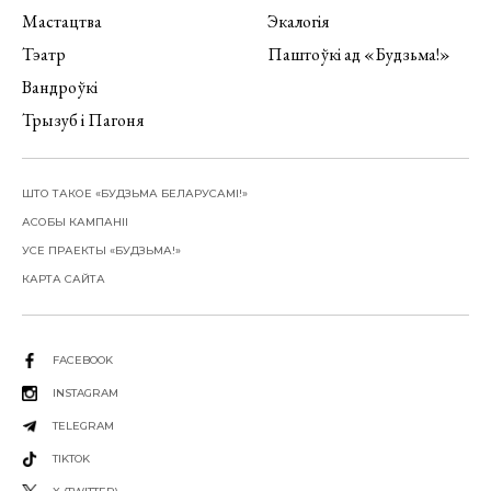
Мастацтва
Экалогія
Тэатр
Паштоўкі ад «Будзьма!»
Вандроўкі
Трызуб і Пагоня
ШТО ТАКОЕ «БУДЗЬМА БЕЛАРУСАМІ!»
АСОБЫ КАМПАНІІ
УСЕ ПРАЕКТЫ «БУДЗЬМА!»
КАРТА САЙТА
FACEBOOK
INSTAGRAM
TELEGRAM
TIKTOK