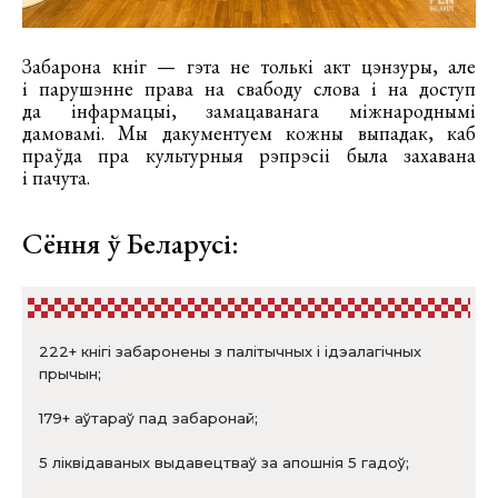
Забарона кніг — гэта не толькі акт цэнзуры, але
і парушэнне права на свабоду слова і на доступ
да інфармацыі, замацаванага міжнароднымі
дамовамі. Мы дакументуем кожны выпадак, каб
праўда пра культурныя рэпрэсіі была захавана
і пачута.
Сёння ў Беларусі:
222+ кнігі забаронены з палітычных і ідэалагічных
прычын;
179+ аўтараў пад забаронай;
5 ліквідаваных выдавецтваў за апошнія 5 гадоў;