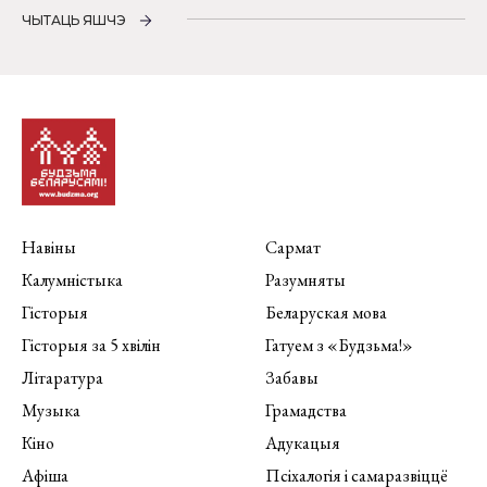
ЧЫТАЦЬ ЯШЧЭ
Навіны
Сармат
Калумністыка
Разумняты
Гісторыя
Беларуская мова
Гісторыя за 5 хвілін
Гатуем з «Будзьма!»
Літаратура
Забавы
Музыка
Грамадства
Кіно
Адукацыя
Афіша
Псіхалогія і самаразвіццё