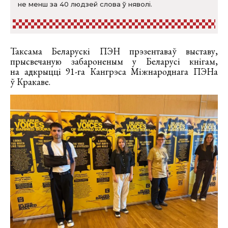
не менш за 40 людзей слова ў няволі.
Таксама Беларускі ПЭН прэзентаваў выставу,
прысвечаную забароненым у Беларусі кнігам,
на адкрыцці 91-га Кангрэса Міжнароднага ПЭНа
ў Кракаве.