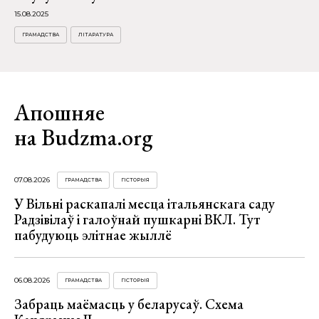
15.08.2025
ГРАМАДСТВА
ЛІТАРАТУРА
Апошняе
на Budzma.org
07.08.2026
ГРАМАДСТВА
ГІСТОРЫЯ
У Вільні раскапалі месца італьянскага саду
Радзівілаў і галоўнай пушкарні ВКЛ. Тут
пабудуюць элітнае жыллё
06.08.2026
ГРАМАДСТВА
ГІСТОРЫЯ
Забраць маёмасць у беларусаў. Схема