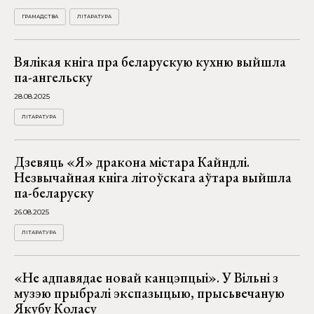
ГРАМАДСТВА
ЛІТАРАТУРА
Вялікая кніга пра беларускую кухню выйшла
па-ангельску
28.08.2025
ЛІТАРАТУРА
Дзевяць «Я» дракона містара Кайндлі.
Незвычайная кніга літоўскага аўтара выйшла
па-беларуску
26.08.2025
ЛІТАРАТУРА
«Не адпавядае новай канцэпцыі». У Вільні з
музэю прыбралі экспазыцыю, прысьвечаную
Якубу Коласу