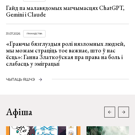
Гайд па малавядомых магчымасцях ChatGPT,
Gemini і Claude
31.07.2026
ГРАМАДСТВА
«Граючы бязглуздыя ролі нязломных людзей,
мы можам страціць тое важнае, што ў нас
ёсць»: Ганна Златкоўская пра права на боль і
слабасць у эміграцыі
ЧЫТАЦЬ ЯШЧЭ
Афіша