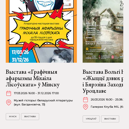
Выстава «Графічныя
Выстава Вольгі На
афарызмы Міхаіла
«Жыццё дзвюх рэк
Лісоўскага» ў Мінску
і Бярэзіна Заходня
Уроцлаве
17.03.2026 16:00 - 31.12.2026 17:00
26.03.2026 16:00 - 25.08.202
Музей гісторыі беларускай літаратуры
(вул. Багдановіча, 13)
Галерэя Клуба MiL (Kościu
МІНСК
ВЫСТАВЫ
УРОЦЛАЎ
ВЫСТАВЫ