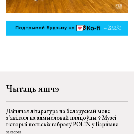
Чытаць яшчэ
Дзіцячая літаратура на беларускай мове
з’явілася на адмысловай пляцоўцы ў Музеі
гісторыі польскіх габрэяў POLIN у Варшаве
02.09.2025