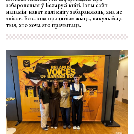
забароненыя ў Беларусі кнігі. Гэты сайт —
напамін: нават калі кнігу забараняюць, яна не
знікае. Бо слова працягвае жыць, пакуль ёсць
тыя, хто хоча яго прачытаць.