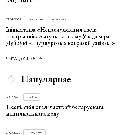
Кацярыны ІІ
06.08.2026
ГРАМАДСТВА
ЛІТАРАТУРА
Ініцыятыва «Непаслухмяныя дзеці
кастрычніка» агучыла паэму Уладзіміра
Дубоўкі «І пурпуровых ветразей узвівы...»
ЧЫТАЦЬ ЯШЧЭ
Папулярнае
31.07.2026
МУЗЫКА
Песні, якія сталі часткай беларускага
нацыянальнага коду
31.07.2026
ГРАМАДСТВА