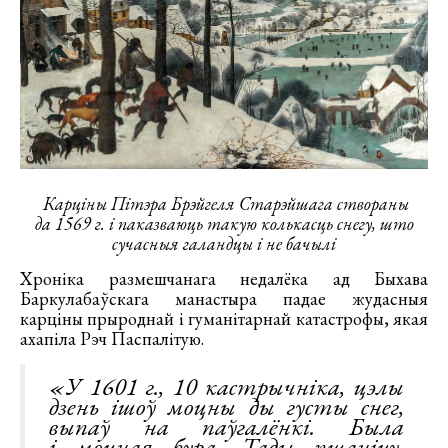
Карціны Пітэра Брэйгеля Старэйшага створаны
да 1569 г. і паказваюць такую колькасць снегу, што
сучасныя галандцы і не бачылі
Хроніка размешчанага недалёка ад Быхава
Баркулабаўскага манастыра падае жудасныя
карціны прыроднай і гуманітарнай катастрофы, якая
ахапіла Рэч Паспалітую.
«У 1601 г., 10 кастрычніка, цэлы
дзень ішоў моцны ды густы снег,
выпаў на паўгалёнкі. Была
і моцная бура. Тады пшаніцу,