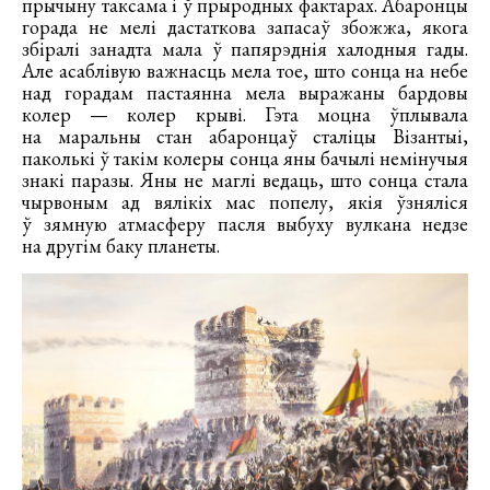
прычыну таксама і ў прыродных фактарах. Абаронцы
горада не мелі дастаткова запасаў збожжа, якога
збіралі занадта мала ў папярэднія халодныя гады.
Але асаблівую важнасць мела тое, што сонца на небе
над горадам пастаянна мела выражаны бардовы
колер — колер крыві. Гэта моцна ўплывала
на маральны стан абаронцаў сталіцы Візантыі,
паколькі ў такім колеры сонца яны бачылі немінучыя
знакі паразы. Яны не маглі ведаць, што сонца стала
чырвоным ад вялікіх мас попелу, якія ўзняліся
ў зямную атмасферу пасля выбуху вулкана недзе
на другім баку планеты.