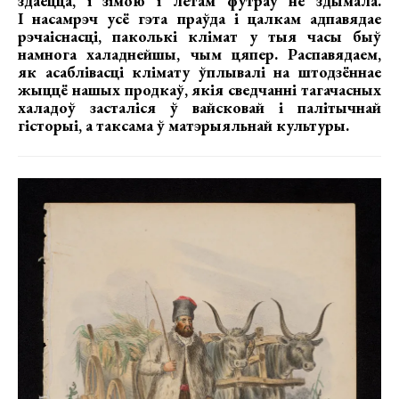
здаецца, і зімою і летам футраў не здымала.
І насамрэч усё гэта праўда і цалкам адпавядае
рэчаіснасці, паколькі клімат у тыя часы быў
намнога халаднейшы, чым цяпер. Распавядаем,
як асаблівасці клімату ўплывалі на штодзённае
жыццё нашых продкаў, якія сведчанні тагачасных
халадоў засталіся ў вайсковай і палітычнай
гісторыі, а таксама ў матэрыяльнай культуры.