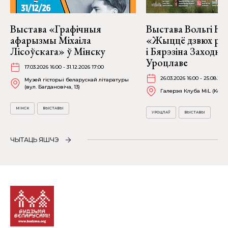
Выстава «Графічныя
Выстава Вольгі На
афарызмы Міхаіла
«Жыццё дзвюх рэк
Лісоўскага» ў Мінску
і Бярэзіна Заходня
Уроцлаве
17.03.2026 16:00 - 31.12.2026 17:00
26.03.2026 16:00 - 25.08.202
Музей гісторыі беларускай літаратуры
(вул. Багдановіча, 13)
Галерэя Клуба MiL (Kościu
МІНСК
ВЫСТАВЫ
УРОЦЛАЎ
ВЫСТАВЫ
ЧЫТАЦЬ ЯШЧЭ