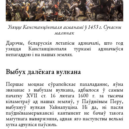
Узяцце Канстанцінопаля асманамі ў 1453 г. Сучасны
малюнак
Дарэчы, беларускія летапісы адзначалі, што год
узяцця Канстанцінопаля туркамі адзначыўся
непагаддзю і на нашых землях.
Выбух далёкага вулкана
Першае моцнае еўрапейскае пахаладанне, яўна
звязанае з выбухам вулкана, адбылося ў самым
пачатку XVII ст. 16 лютага 1600 г. за тысячы
кіламетраў ад нашых земляў, у Паўднёвым Перу,
выбухнуў вулкан Уайнапуціна. Ні да, ні пасля
паўднёваамерыканскі кантынент не бачыў такога
магутнага вывяржэння, аднак яго наступствы вельмі
хутка адчуліся паўсюль.