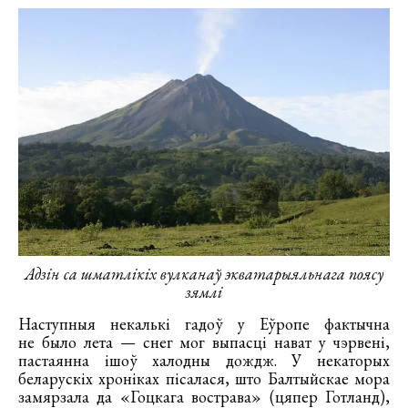
Адзін са шматлікіх вулканаў экватарыяльнага поясу
зямлі
Наступныя некалькі гадоў у Еўропе фактычна
не было лета — снег мог выпасці нават у чэрвені,
пастаянна ішоў халодны дождж. У некаторых
беларускіх хроніках пісалася, што Балтыйскае мора
замярзала да «Гоцкага вострава» (цяпер Готланд),