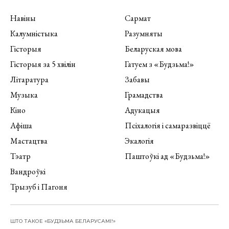
Навіны
Сармат
Калумністыка
Разумняты
Гісторыя
Беларуская мова
Гісторыя за 5 хвілін
Гатуем з «Будзьма!»
Літаратура
Забавы
Музыка
Грамадства
Кіно
Адукацыя
Афіша
Псіхалогія і самаразвіццё
Мастацтва
Экалогія
Тэатр
Паштоўкі ад «Будзьма!»
Вандроўкі
Трызуб і Пагоня
ШТО ТАКОЕ «БУДЗЬМА БЕЛАРУСАМІ!»