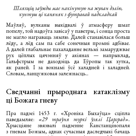
Шляхціц заўжды мае накінутую на жупан дэлію,
кунтуш ці капяняк з футравай падкладкай
Маўляў, вулканы выкідвалі ў атмасферу шмат
попелу, той надоўга завісаў у паветры, і сонца проста
не магло награваць зямлю. Далей станавілася больш
лёду, а лёд сам па сабе сонечныя промні адбівае.
А далей глабальнае пахаладанне вельмі замаруджвае
рух цёплых цячэнняў у акіянах — напрыклад,
Гальфстрым не даходзіць да Еўропы так хутка,
як раней. І за вокнамі ўсё халадней і халадней.
Словам, ланцужковая залежнасць...
Сведчанні прыроднага катаклізму
ці Божага гневу
Пра падзеі 1453 г. «Хроніка Быхаўца» сціпла
паведамляе:
«29 траўня туркі ўзялі Царград».
Хрысціяне звязвалі падзенне Канстанцінопаля
з гневам Божым, аднак сучасныя даследчыкі бачаць