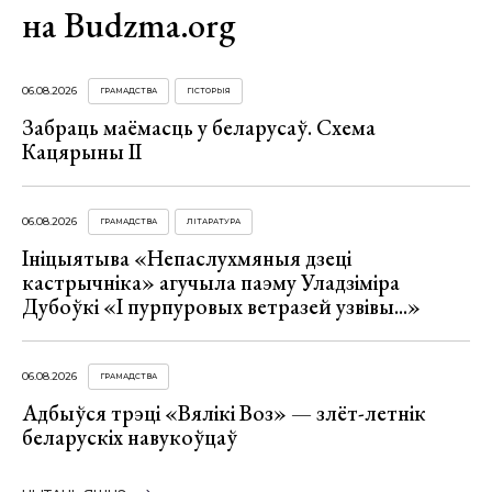
на Budzma.org
06.08.2026
ГРАМАДСТВА
ГІСТОРЫЯ
Забраць маёмасць у беларусаў. Схема
Кацярыны ІІ
06.08.2026
ГРАМАДСТВА
ЛІТАРАТУРА
Ініцыятыва «Непаслухмяныя дзеці
кастрычніка» агучыла паэму Уладзіміра
Дубоўкі «І пурпуровых ветразей узвівы...»
06.08.2026
ГРАМАДСТВА
Адбыўся трэці «Вялікі Воз» — злёт-летнік
беларускіх навукоўцаў