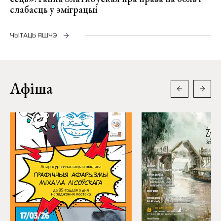
слабасць у эміграцыі
ЧЫТАЦЬ ЯШЧЭ
Афіша