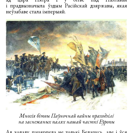
і прадвызначыла ўздым Расійскай дзяржавы, якая
неўзабаве стала імперыяй.
Многія бітвы Паўночнай вайны праходзілі
на заснежаных палях нашай часткі Еўропы
Ад холаду пацярпела не толькі Беларусь, але і ўся