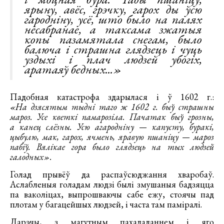
ярыну, авёс, грэчку, гарох ды ўсю
гародніну, усё, што было на палях
несабранае, а таксама зжатыя
копы пазамятала снегам, было
балюча і страшна глядзець і чуць
уздыхі і плач людзей убогіх,
аратаяў бедных...»
Падобная катастрофа здарылася і ў 1602 г.:
«На дзясятым тыдні таго ж 1602 г. быў страшны
мароз. Усе кветкі памарозіла. Пачатак быў грозны,
а канец слёзны. Усю агародніну — капусту, буракі,
цыбулю, мак, гарох, ячмень, яравую пшаніцу — мароз
пабіў. Вялікае гора было глядзець на тых людзей
галодных».
Голад прывёў да распаўсюджання хваробаў.
Аслабленыя голадам людзі былі змушаныя бадзяцца
па ваколіцах, выпрошваючы сабе ежу, стоячы пад
плотам у багацейшых людзей, і часта там паміралі.
Дарэчы, з магутным пахаладаннем і яго