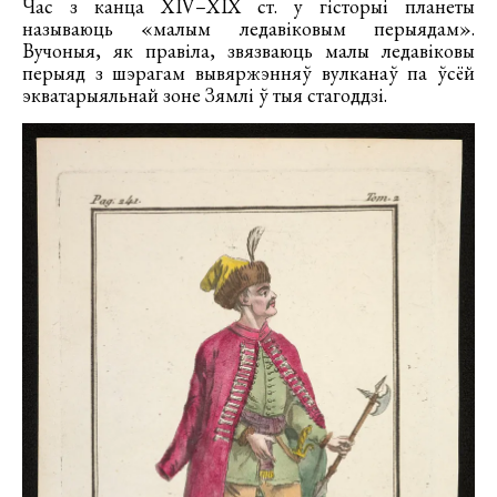
Час з канца XIV–XIX ст. у гісторыі планеты
называюць «малым ледавіковым перыядам».
Вучоныя, як правіла, звязваюць малы ледавіковы
перыяд з шэрагам вывяржэнняў вулканаў па ўсёй
экватарыяльнай зоне Зямлі ў тыя стагоддзі.