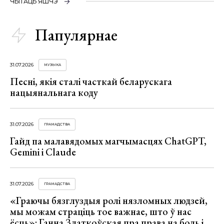
ЧЫТАЦЬ ЯШЧЭ
Папулярнае
31.07.2026
МУЗЫКА
Песні, якія сталі часткай беларускага
нацыянальнага коду
31.07.2026
ГРАМАДСТВА
Гайд па малавядомых магчымасцях ChatGPT,
Gemini і Claude
31.07.2026
ГРАМАДСТВА
«Граючы бязглуздыя ролі нязломных людзей,
мы можам страціць тое важнае, што ў нас
ёсць»: Ганна Златкоўская пра права на боль і