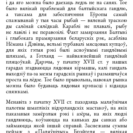
і да яго можна было даехаць ледзь не на санях. Тое
было вялікай праблемай для балтыйскага гандлю,
а таксама для забеспячэння Еўропы самай
спажыванай у тыя часы рыбай — вяленай траскою
ды салёнай сялёдкай. Караблі не плавалі, рыбу
не лавілі і не перавозілі. Факт замярзання Балтыкі
і глыбокага прамярзання беларускіх рэк, асабліва
Нёмана і Дзвіны, вельмі турбавалі мясцовых купцоў,
для якіх гэтыя рэкі былі асноўнымі гандлёвымі
шляхамі, а Готланд — найважнейшай гандлёвай
пляцоўкай. Дарэчы, у пачатку XVII ст. у нашых
гарадах згадваюцца лядовыя кірмашы, калі гандаль
выходзіў па-за межы гарадскіх рынкаў і размяшчаўся
проста на лёдзе. Тое было прывольна, навокал рынка
можна было будаваць лядовыя крэпасці і кідацца
сняжкамі.
Менавіта з пачатку XVII ст. паходзяць маляўнічыя
палотны шматлікіх нідэрландскіх мастакоў, на якіх
паказаныя замёрзлыя рэкі і азёры, на якіх людзі
гандлююць, коўзаюцца на каньках ды санках або
займаюцца якой іншай справай. Заснежаны сумны
пейзаж з «Паляўнічых» Брэйгеля — вялікая