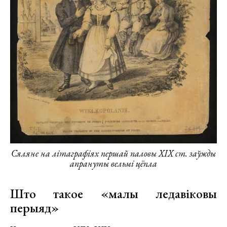
Сяляне на літаграфіях першай паловы XIX ст. заўжды
апрануты вельмі цёпла
Што такое «малы ледавіковы
перыяд»