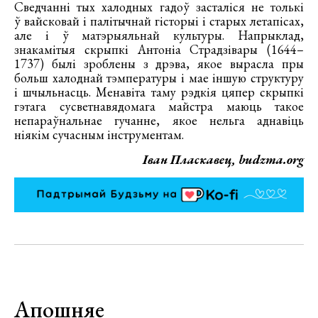
Сведчанні тых халодных гадоў засталіся не толькі
ў вайсковай і палітычнай гісторыі і старых летапісах,
але і ў матэрыяльнай культуры. Напрыклад,
знакамітыя скрыпкі Антоніа Страдзівары (1644–
1737) былі зроблены з дрэва, якое вырасла пры
больш халоднай тэмпературы і мае іншую структуру
і шчыльнасць. Менавіта таму рэдкія цяпер скрыпкі
гэтага сусветнавядомага майстра маюць такое
непараўнальнае гучанне, якое нельга аднавіць
ніякім сучасным інструментам.
Іван Пласкавец, budzma.org
Апошняе