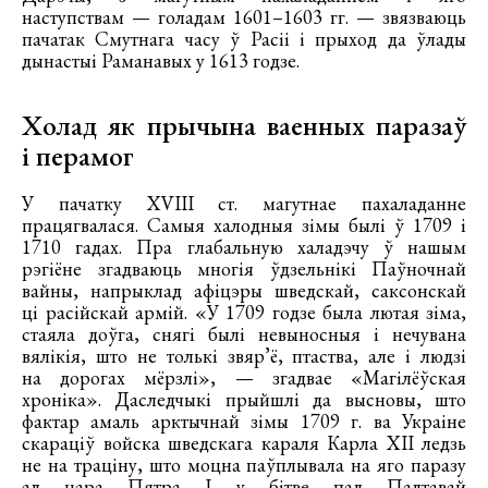
наступствам — голадам 1601–1603 гг. — звязваюць
пачатак Смутнага часу ў Расіі і прыход да ўлады
дынастыі Раманавых у 1613 годзе.
Холад як прычына ваенных паразаў
і перамог
У пачатку XVIII ст. магутнае пахаладанне
працягвалася. Самыя халодныя зімы былі ў 1709 і
1710 гадах. Пра глабальную халадэчу ў нашым
рэгіёне згадваюць многія ўдзельнікі Паўночнай
вайны, напрыклад афіцэры шведскай, саксонскай
ці расійскай армій. «У 1709 годзе была лютая зіма,
стаяла доўга, снягі былі невыносныя і нечувана
вялікія, што не толькі звяр’ё, птаства, але і людзі
на дорогах мёрзлі», — згадвае «Магілёўская
хроніка». Даследчыкі прыйшлі да высновы, што
фактар амаль арктычнай зімы 1709 г. ва Украіне
скараціў войска шведскага караля Карла XII ледзь
не на траціну, што моцна паўплывала на яго паразу
ад цара Пятра І у бітве пад Палтавай