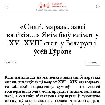
«Снягі, маразы, завеі
вялікія...» Якім быў клімат у
XV–XVIII стст. у Беларусі і
ўсёй Еўропе
19.05.2022
ГІСТОРЫЯ
Калі паглядзець на малюнкі з выявамі беларускіх
сялян, шляхцічаў ці ваяроў XVI—XІХ стагоддзяў,
то міжволі закрадаецца сумнеў — на старой
гравюры відавочна лета, дрэўцы з лісцем, зялёныя
палі, а селянін абавязкова апрануты ў суконную
світку, цёплая шапка на галаве. А шляхта, дык,