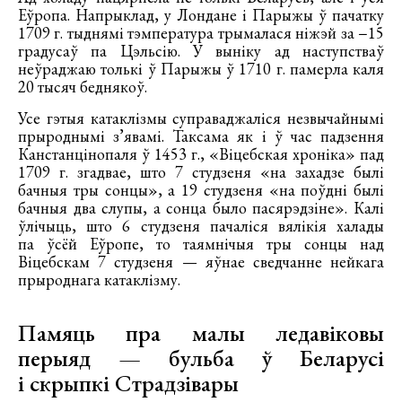
Еўропа. Напрыклад, у Лондане і Парыжы ў пачатку
1709 г. тыднямі тэмпература трымалася ніжэй за −15
градусаў па Цэльсію. У выніку ад наступcтваў
неўраджаю толькі ў Парыжы ў 1710 г. памерла каля
20 тысяч беднякоў.
Усе гэтыя катаклізмы суправаджаліся незвычайнымі
прыроднымі з’явамі. Таксама як і ў час падзення
Канстанцінопаля ў 1453 г., «Віцебская хроніка» пад
1709 г. згадвае, што 7 студзеня «на захадзе былі
бачныя тры сонцы», а 19 студзеня «на поўдні былі
бачныя два слупы, а сонца было пасярэдзіне». Калі
ўлічыць, што 6 студзеня пачаліся вялікія халады
па ўсёй Еўропе, то таямнічыя тры сонцы над
Віцебскам 7 студзеня — яўнае сведчанне нейкага
прыроднага катаклізму.
Памяць пра малы ледавіковы
перыяд — бульба ў Беларусі
і скрыпкі Страдзівары