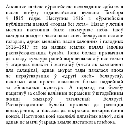
Апошняе вялікае еўрапейскае пахаладанне адбылося
пасля выбуху інданезійскага вулкана Тамбора
ў 1815 годзе. Наступны 1816 г. еўрапейскія
публіцысты назвалі «годам без лета». Нават у летнія
месяцы пастаянна было пахмурнае неба, ішоў
халодны дождж і часта нават снег. Беларускія сяляне
галадалі, аднак менавіта пасля халодных і галодных
1816–1817 гг. на нашых землях пачала імкліва
распаўсюджвацца бульба. Гэтая больш прывычная
да холаду культура раней вырошчвалася ў нас толькі
ў агародах шляхты і магнатаў (чыста як кампанент
для салаціка), аднак акурат тады пачалася эпоха
яе пераўтварэння ў «другі хлеб» беларусаў,
паколькі яна проста аказалася больш надзейнай
за збожжавыя культуры. А пераход на бульбу
пацягнуў за сабою вялізныя перамены ў штодзённым
жыцці жыхароў тагачаснай Беларусі.
Распаўсюджанне бульбы прывяло да развіцця
вінакурэння, а таксама да шырокага выкарыстання
коней. Паступова коні замянілі цягавітых валоў, якія
аднак не маглі ўзараць зямлю дастаткова глыбока.