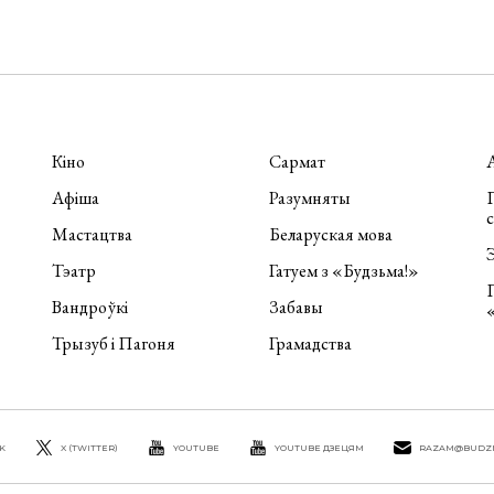
Кіно
Сармат
Афіша
Разумняты
П
Мастацтва
Беларуская мова
Э
Тэатр
Гатуем з «Будзьма!»
Вандроўкі
Забавы
Трызуб і Пагоня
Грамадства
K
X (TWITTER)
YOUTUBE
YOUTUBE ДЗЕЦЯМ
RAZAM@BUDZ