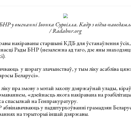
Р у выгнанні Івонка Сурвілла. Кадр з відэа-паведам
/ Radabnr.org
авы накіраваны старшыні КДБ для ўстанаўлення ўсіх,
насці Рады БНР (незалежна ад таго, дзе яны знаходзяцц
і).
чваюць у шэрагу злачынстваў, у тым ліку асабліва цяжкі
арэсы Беларусі».
м ліку пра змову з мэтай захопу дзяржаўнай улады, кіра
рмаваннем, «дзейнасць якога накіравана на рэабіліта
са спасылкай на Генпракуратуру.
абвінавачваюць у падштурхоўванні грамадзян Беларусі
аннях на тэрыторыі іншай дзяржавы.