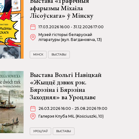
Выстава «Графічныя
афарызмы Міхаіла
Лісоўскага» ў Мінску
17.03.2026 16:00 - 31.12.2026 17:00
Музей гісторыі беларускай
літаратуры (вул. Багдановіча, 13)
МІНСК
ВЫСТАВЫ
Выстава Вольгі Навіцкай
«Жыццё дзвюх рэк.
Бярэзіна і Бярэзіна
Заходняя» ва Уроцлаве
26.03.2026 16:00 - 25.08.2026 19:00
Галерэя Клуба MiL (Kościuszki, 10)
УРОЦЛАЎ
ВЫСТАВЫ