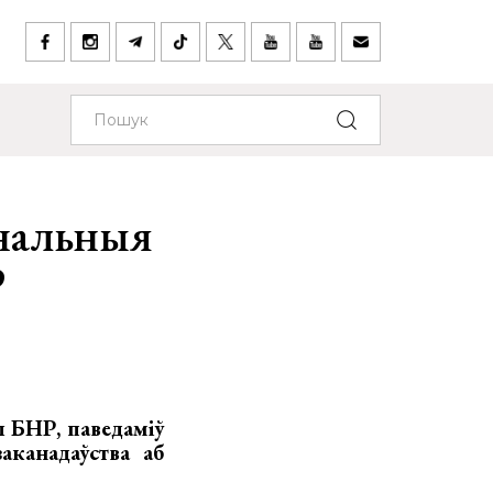
інальныя
Р
 БНР, паведаміў
аканадаўства аб