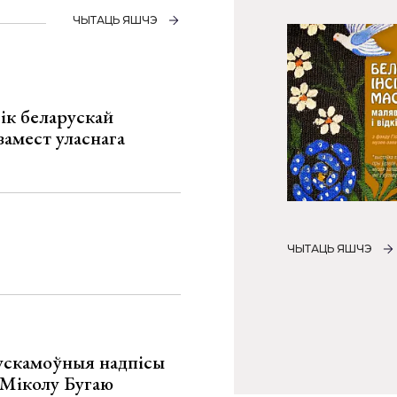
ЧЫТАЦЬ ЯШЧЭ
ік беларускай
замест уласнага
ЧЫТАЦЬ ЯШЧЭ
ускамоўныя надпісы
е Міколу Бугаю