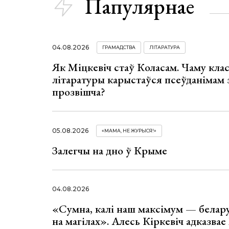
Папулярнае
04.08.2026
ГРАМАДСТВА
ЛІТАРАТУРА
Як Міцкевіч стаў Коласам. Чаму клас
літаратуры карыстаўся псеўданімам 
прозвішча?
05.08.2026
«МАМА, НЕ ЖУРЫСЯ!»
Залегчы на дно ў Крыме
04.08.2026
«Сумна, калі наш максімум — белар
на магілах». Алесь Кіркевіч адказва