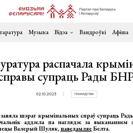
таратура
Музыка
Відэа
Вандроўкі
Афіша
уратура распачала крым
справы супраць Рады БН
02.10.2023
ГРАМАДСТВА
 завяла шэраг крымінальных спраў супраць Рады
чальнік аддзела па наглядзе за выкананнем з
спецы Валерый Шуляк,
паведамляе
Белта.