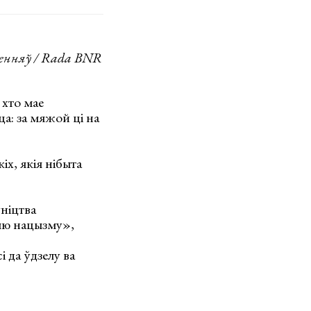
ленняў / Rada BNR
 хто мае
а: за мяжой ці на
х, якія нібыта
ўніцтва
цыю нацызму»,
 да ўдзелу ва