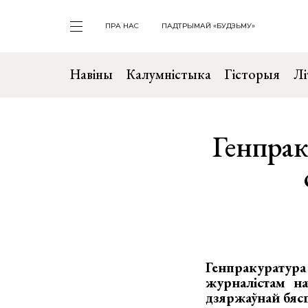
ПРА НАС
ПАДТРЫМАЙ «БУДЗЬМУ»
Навіны
Калумністыка
Гісторыя
Лі
Генпрак
Генпракуратура
журналістам на
дзяржаўнай бя