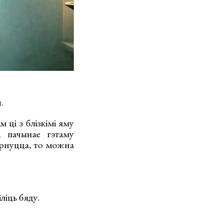
.
м ці з блізкімі яму
а пачынае гэтаму
ярнуцца, то можна
ліць бяду.