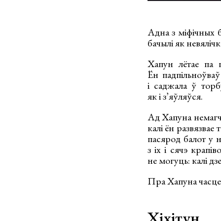
Адна з міфічных б
бачылі як невялічк
Хапун лётае па 
Ён падпільноўваў
і саджала ў торб
як і з’яўляўся.
Ад Хапуна немагчы
калі ён развязвае 
пасярод балот у 
з іх і сячэ крапі
не могуць: калі д
Пра Хапуна часцей
Хіхітун