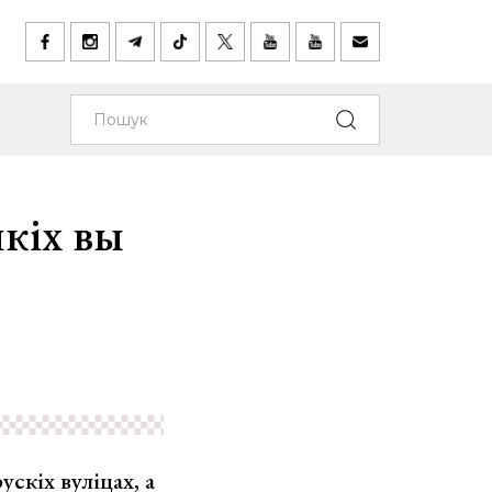
якіх вы
скіх вуліцах, а