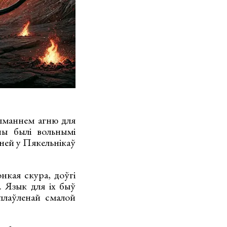
ыманнем агню для
ны былі вольнымі
Раней у Пякельнікаў
онкая скура, доўгі
. Язык для іх быў
сплаўленай смалой