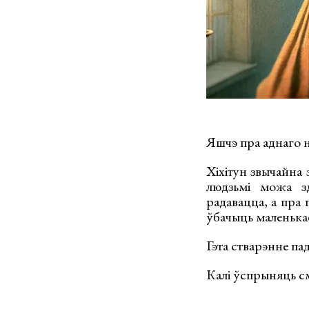
Яшчэ пра аднаго н
Хіхітун звычайна з
людзьмі можа зд
радавацца, а пра
ўбачыць маленька
Гэта стварэнне пад
Калі ўспрыняць см