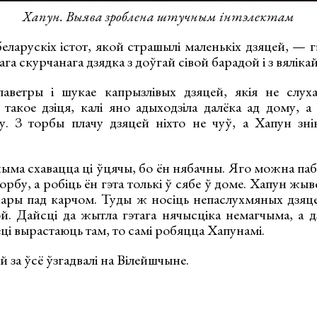
Хапун. Выява зроблена штучным інтэлектам
еларускіх істот, якой страшылі маленькіх дзяцей, — 
ага скурчанага дзядка з доўгай сівой барадой і з вяліка
паветры і шукае капрызлівых дзяцей, якія не слух
 такое дзіця, калі яно адыходзіла далёка ад дому, а
у. З торбы плачу дзяцей ніхто не чуў, а Хапун зні
ма схавацца ці ўцячы, бо ён нябачны. Яго можна паба
торбу, а робіць ён гэта толькі ў сябе ў доме. Хапун жы
нары пад карчом. Туды ж носіць непаслухмяных дзяце
вой. Дайсці да жытла гэтага нячысціка немагчыма, а д
зеці вырастаюць там, то самі робяцца Хапунамі.
 за ўсё ўзгадвалі на Вілейшчыне.