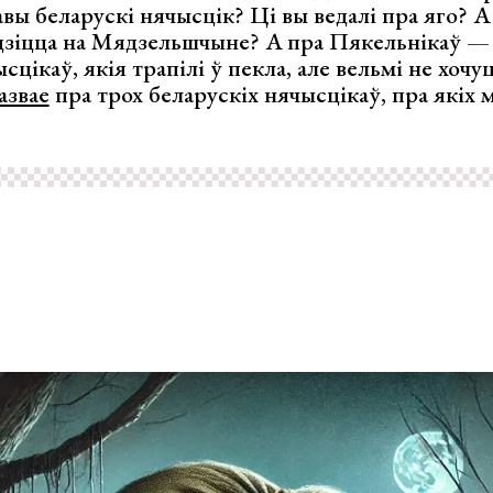
авы беларускі нячысцік? Ці вы ведалі пра яго? А 
водзіцца на Мядзельшчыне? А пра Пякельнікаў —
цікаў, якія трапілі ў пекла, але вельмі не хочу
азвае
пра трох беларускіх нячысцікаў, пра якіх м