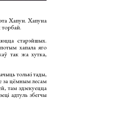
гэта Хапун. Хапуна
й торбай.
аюцца старэйшых.
 потым хапала яго
каў так жа хутка,
чыць толькі тады,
ве за цёмным лесам
й, там здзекуецца
зеці адтуль збегчы