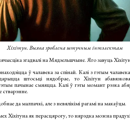
Хіхітун. Выява зроблена штучным інтэлектам
ячысціка згадвалі на Мядзельшчыне. Яго завуць Хіхітун
находзіцца ў чалавека за спінай. Калі з гэтым чалавека
арыцца штосьці нядобрае, то Хіхітун абавязков
 гэтым пачынае смяяцца. Калі ў гэты момант рэзка аб
е стварэнне.
обнае да малпачкі, але з невялікімі рагамі на макаўцы.
ех Хіхітуна як перасцярогу, то нярэдка можна прадухі