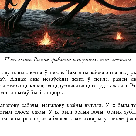
Пякельнік. Выява зроблена штучным інтэлектам
жывуць выключна ў пекле. Там яны займаюцца падтр
аў. Аднак яны незаўсёды жылі ў пекле: раней я
-за старасці, калецтва ці дуркаватасці іх туды саслалі. 
мест капытаў былі кіпцюры.
апалову сабачы, напалову казіны выгляд. У іх была т
оўстым слоем сажы. У іх былі белыя вочы, белыя зубы
 ім яны раз-пораз аблівалі свае ахвяры ў пекле ра