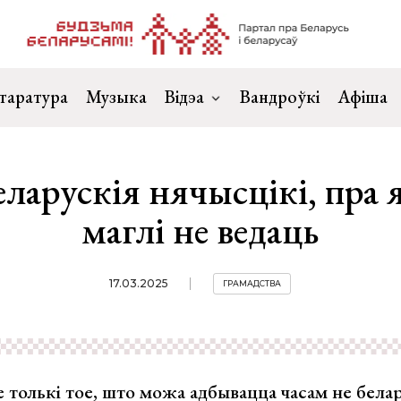
таратура
Музыка
Відэа
Вандроўкі
Афіша
ларускія нячысцікі, пра 
маглі не ведаць
17.03.2025
ГРАМАДСТВА
 толькі тое, што можа адбывацца часам не белару