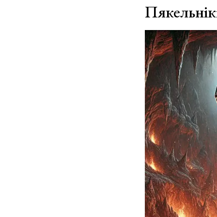
Пякельнік