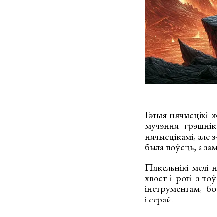
Гэтыя нячысцікі 
мучэння грэшнік
нячысцікамі, але з
была поўсць, а за
Пякельнікі мелі н
хвост і рогі з т
інструментам, бо
і серай.