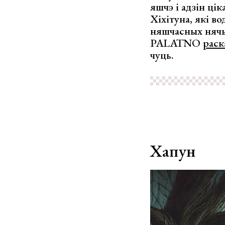
яшчэ і адзін цік
Хіхітуна, які 
няшчасных нячыс
PALATNO
раск
чуць.
Хапун