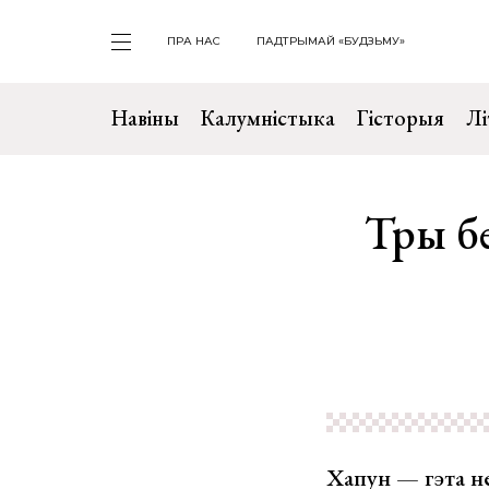
ПРА НАС
ПАДТРЫМАЙ «БУДЗЬМУ»
Навіны
Калумністыка
Гісторыя
Лі
Тры бе
Хапун — гэта не