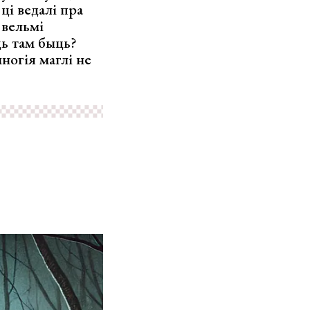
ці ведалі пра
 вельмі
ць там быць?
ногія маглі не