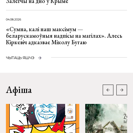
Залегчы на дно ў Крыме
04.08.2026
«Сумна, калі наш максімум —
беларускамоўныя надпісы на магілах». Алесь
Кіркевіч адказвае Міколу Бугаю
ЧЫТАЦЬ ЯШЧЭ
Афіша