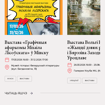
Выстава «Графічныя
Выстава Вольгі На
афарызмы Міхаіла
«Жыццё дзвюх рэк
Лісоўскага» ў Мінску
і Бярэзіна Заходня
Уроцлаве
17.03.2026 16:00 - 31.12.2026 17:00
26.03.2026 16:00 - 25.08.202
Музей гісторыі беларускай літаратуры
(вул. Багдановіча, 13)
Галерэя Клуба MiL (Kościu
МІНСК
ВЫСТАВЫ
УРОЦЛАЎ
ВЫСТАВЫ
ЧЫТАЦЬ ЯШЧЭ