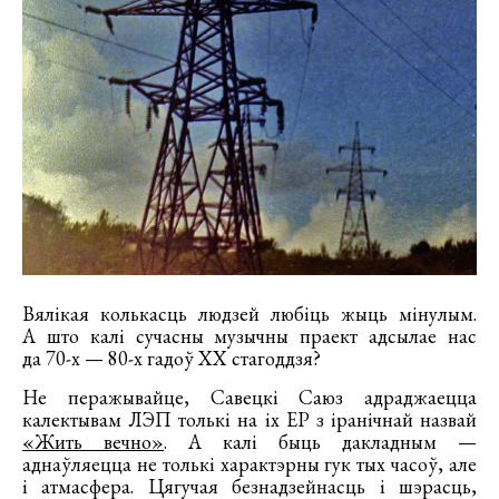
Вялікая колькасць людзей любіць жыць мінулым.
А што калі сучасны музычны праект адсылае нас
да 70-х — 80-х гадоў XX стагоддзя?
Не перажывайце, Савецкі Саюз адраджаецца
калектывам ЛЭП толькі на іх ЕР з іранічнай назвай
«Жить вечно»
. А калі быць дакладным —
аднаўляецца не толькі характэрны гук тых часоў, але
і атмасфера. Цягучая безнадзейнасць і шэрасць,