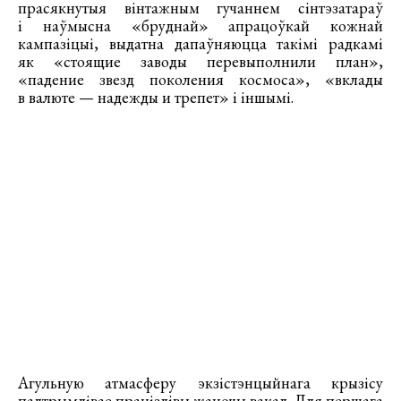
прасякнутыя вінтажным гучаннем сінтэзатараў
і наўмысна «бруднай» апрацоўкай кожнай
кампазіцыі, выдатна дапаўняюцца такімі радкамі
як «стоящие заводы перевыполнили план»,
«падение звезд поколения космоса», «вклады
в валюте — надежды и трепет» і іншымі.
Агульную атмасферу экзістэнцыйнага крызісу
падтрымлівае пранізлівы жаночы вакал. Для першага