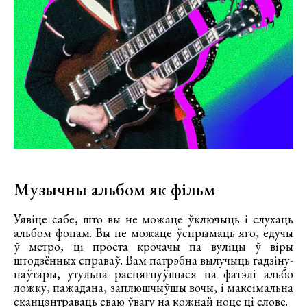
Музычны альбом як фільм
Уявіце сабе, што вы не можаце ўключыць і слухаць
альбом фонам. Вы не можаце ўспрымаць яго, едучы
ў метро, ці проста крочачы па вуліцы ў віры
штодзённых справаў. Вам патрэбна вылучыць гадзіну-
паўтары, утульна расцягнуўшыся на фатэлі альбо
ложку, пажадана, заплюшчыўшы вочы, і максімальна
сканцэнтраваць сваю ўвагу на кожнай ноце ці слове.