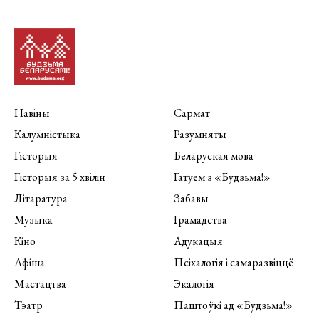
Навіны
Сармат
Калумністыка
Разумняты
Гісторыя
Беларуская мова
Гісторыя за 5 хвілін
Гатуем з «Будзьма!»
Літаратура
Забавы
Музыка
Грамадства
Кіно
Адукацыя
Афіша
Псіхалогія і самаразвіццё
Мастацтва
Экалогія
Тэатр
Паштоўкі ад «Будзьма!»