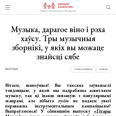
Музыка, дарагое віно і рэха
хаўсу. Тры музычныя
зборнікі, у якіх вы можаце
знайсці сябе
06.07.2023
ГІТАРА МУЛЯВІНА
МУЗЫКА
Вітаем, шаноўныя! Вы таксама заўважылі
тэндэнцыю, у якой мы падрабязна асвятляем
музыку, так ці інакш звязаную з папулярнымі
жанрамі, але нібыта зусім не надаем увагі
пераважна інструментальным кампазіцыям?
Выпраўляемся! У сённяшнім выпуску
«Гітары