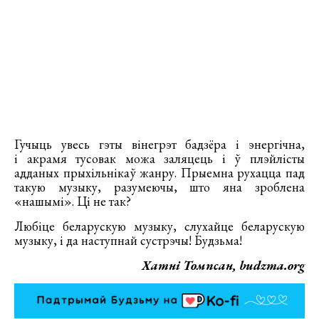
Гучыць увесь гэты вінегрэт бадзёра і энергічна,
і акрамя тусовак можа заляцець і ў плэйлісты
адданых прыхільнікаў жанру. Прыемна рухацца пад
такую музыку, разумеючы, што яна зроблена
«нашымі». Ці не так?
Любіце беларускую музыку, слухайце беларускую
музыку, і да наступнай сустрэчы! Будзьма!
Хатні Томпсан, budzma.org