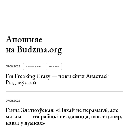
Апошняе
на Budzma.org
07.08.2026
ГРАМАДСТВА
МУЗЫКА
I’m Freaking Crazy — новы сінгл Анастасіі
Рыдлеўскай
07.08.2026
Ганна Златкоўская: «Няхай не перамаглі, але
магчы — гэта рабіць і не здавацца, нават цяпер,
нават у думках»