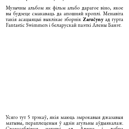
Музычны альбом як фільм альбо дарагое віно, якое
вы будзеце смакаваць да апошняй кроплі. Менавіта
такія асацыяцыі выклікае зборнік
Zaručyny
ад гурта
Fantastic Swimmers і беларускай паэткі Алены Банэт.
Усяго тут 5 трэкаў, якія маюць змрокавыя джазавыя
матывы, пераплеценыя ў адзін агульны аўдыякалаж.
Своеасаблівыя нататкі ад Алены і добра