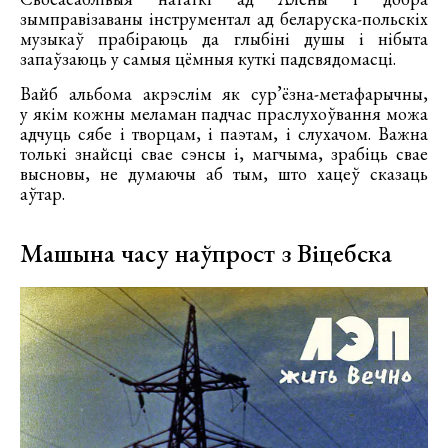
зымправізаваны інструментал ад беларуска-польскіх
музыкаў прабіраюць да глыбіні душы і нібыта
запаўзаюць у самыя цёмныя куткі падсвядомасці.
Вайб альбома акрэслім як сур’ёзна-метафарычны,
у якім кожны меламан падчас праслухоўвання можа
адчуць сябе і творцам, і паэтам, і слухачом. Важна
толькі знайсці свае сэнсы і, магчыма, зрабіць свае
высновы, не думаючы аб тым, што хацеў сказаць
аўтар.
Машына часу наўпрост з Віцебска