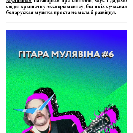
Мулявіна»
пагаворым пра сінтвэйв, хаўс і дадамо
сюды крышачку эксперыментаў, без якіх сучасная
беларуская музыка проста не мела б развіцця.