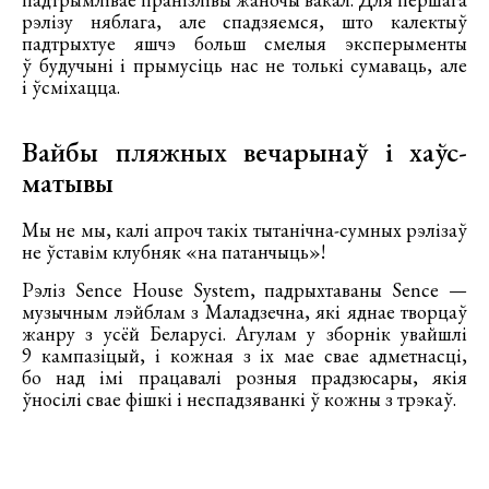
рэлізу няблага, але спадзяемся, што калектыў
падтрыхтуе яшчэ больш смелыя эксперыменты
ў будучыні і прымусіць нас не толькі сумаваць, але
і ўсміхацца.
Вайбы пляжных вечарынаў і хаўс-
матывы
Мы не мы, калі апроч такіх тытанічна-сумных рэлізаў
не ўставім клубняк «на патанчыць»!
Рэліз Sence House System, падрыхтаваны Sence —
музычным лэйблам з Маладзечна, які яднае творцаў
жанру з усёй Беларусі. Агулам у зборнік увайшлі
9 кампазіцый, і кожная з іх мае свае адметнасці,
бо над імі працавалі розныя прадзюсары, якія
ўносілі свае фішкі і неспадзяванкі ў кожны з трэкаў.