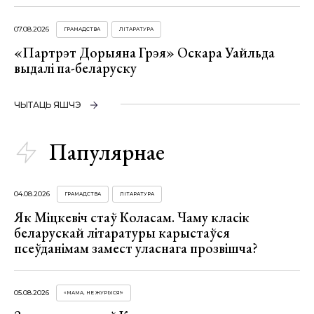
07.08.2026
ГРАМАДСТВА
ЛІТАРАТУРА
«Партрэт Дорыяна Грэя» Оскара Уайльда
выдалі па-беларуску
ЧЫТАЦЬ ЯШЧЭ
Папулярнае
04.08.2026
ГРАМАДСТВА
ЛІТАРАТУРА
Як Міцкевіч стаў Коласам. Чаму класік
беларускай літаратуры карыстаўся
псеўданімам замест уласнага прозвішча?
05.08.2026
«МАМА, НЕ ЖУРЫСЯ!»