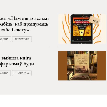
ва: «Нам яшчэ вельмі
рабіць, каб прыдумаць
сябе і свету»
АДСТВА
ЛІТАРАТУРА
 выйшла кніга
афарызмаў Буды
АДСТВА
ЛІТАРАТУРА