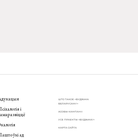
Адукацыя
ШТО ТАКОЕ «БУДЗЬМА
БЕЛАРУСАМІ!»
сіхалогія і
АСОБЫ КАМПАНІІ
самаразвіццё
УСЕ ПРАЕКТЫ «БУДЗЬМА!»
калогія
КАРТА САЙТА
Паштоўкі ад