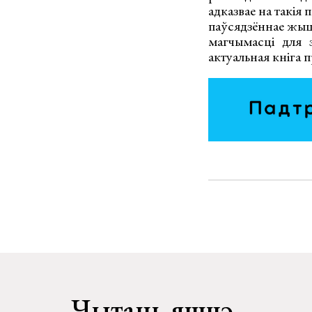
адказвае на такія 
паўсядзённае жыцц
магчымасці для 
актуальная кніга 
Чытаць яшчэ