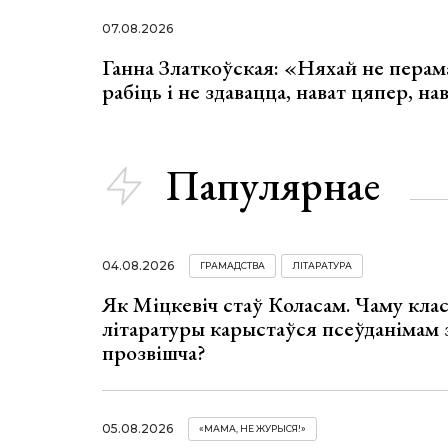
07.08.2026
Ганна Златкоўская: «Няхай не перама
рабіць і не здавацца, нават цяпер, на
Папулярнае
04.08.2026
ГРАМАДСТВА
ЛІТАРАТУРА
Як Міцкевіч стаў Коласам. Чаму клас
літаратуры карыстаўся псеўданімам 
прозвішча?
05.08.2026
«МАМА, НЕ ЖУРЫСЯ!»