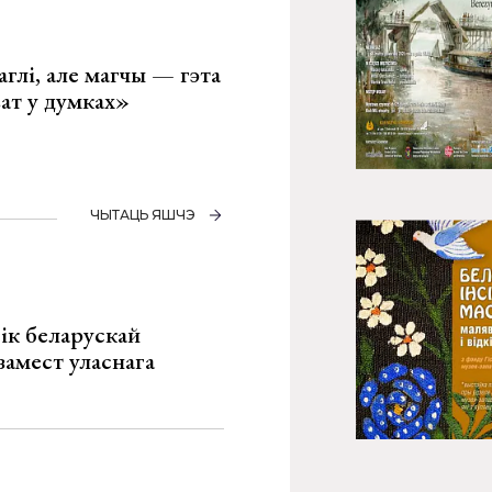
глі, але магчы — гэта
ват у думках»
ЧЫТАЦЬ ЯШЧЭ
ік беларускай
замест уласнага