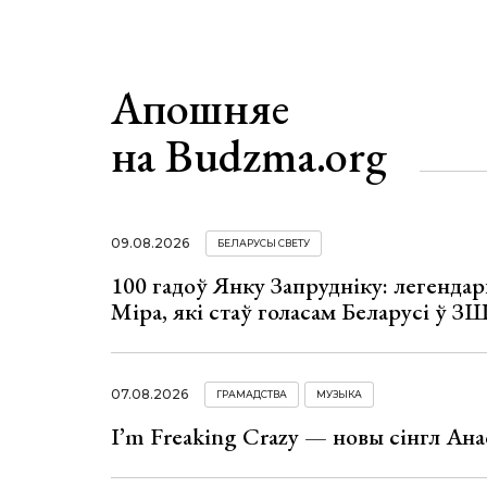
Апошняе
на Budzma.org
09.08.2026
БЕЛАРУСЫ СВЕТУ
100 гадоў Янку Запрудніку: легенда
Міра, які стаў голасам Беларусі ў З
07.08.2026
ГРАМАДСТВА
МУЗЫКА
I’m Freaking Crazy — новы сінгл Ана