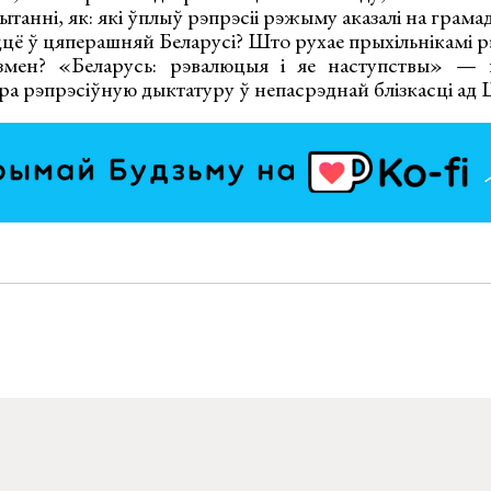
пытанні, як: які ўплыў рэпрэсіі рэжыму аказалі на грам
ё ў цяперашняй Беларусі? Што рухае прыхільнікамі рэ
змен? «Беларусь: рэвалюцыя і яе наступствы» — г
пра рэпрэсіўную дыктатуру ў непасрэднай блізкасці ад 