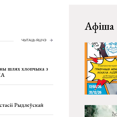
Афіша
ЧЫТАЦЬ ЯШЧЭ
рны шлях хлопчыка з
ША
стасіі Рыдлеўскай