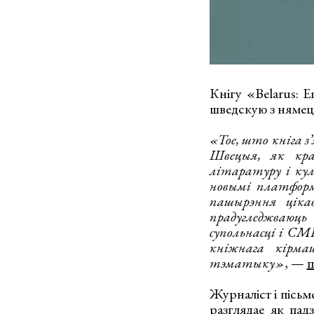
Кнігу «Belarus: E
шведскую з нямец
«Тое, што кніга з
Швецыя, як краі
літаратуру і кул
новымі платформа
пашырэння цікав
прадугледжваюц
супольнасці і СМІ
кніжнага кірма
тэматыку»
, —
п
Журналіст і пісьм
разглядае як падз