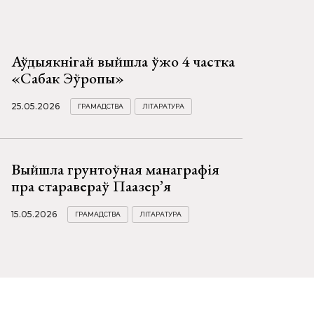
Аўдыякнігай выйшла ўжо 4 частка
«Сабак Эўропы»
25.05.2026
ГРАМАДСТВА
ЛІТАРАТУРА
Выйшла грунтоўная манаграфія
пра старавераў Паазер’я
15.05.2026
ГРАМАДСТВА
ЛІТАРАТУРА