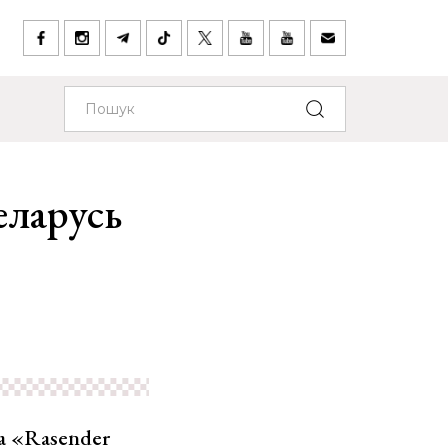
еларусь
ца «Rasender