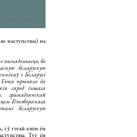
 яе наступствы) на
е выпадковасць, бо
асную беларускую
ннікаў з Беларусі
. Гэта прывяло да
кія сярод іншага
, грамадзянскай
сцем Гётэборгскага
тамі беларускую
і ў гэтай кнізе ён
аступствы. Тут ён