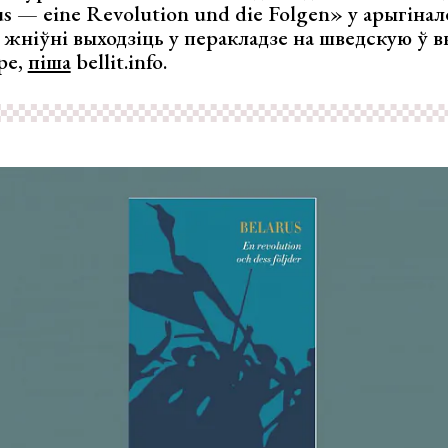
arus — eine Revolution und die Folgen» у арыгіна
 ў жніўні выходзіць у перакладзе на шведскую ў 
pe,
піша
bellit.info.