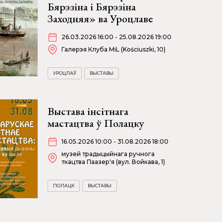
Бярэзіна і Бярэзіна
Заходняя» ва Уроцлаве
26.03.2026 16:00 - 25.08.2026 19:00
Галерэя Клуба MiL (Kościuszki, 10)
УРОЦЛАЎ
ВЫСТАВЫ
Выстава інсітнага
мастацтва ў Полацку
16.05.2026 10:00 - 31.08.2026 18:00
музей традыцыйнага ручнога
ткацтва Паазер'я (вул. Войкава, 1)
ПОЛАЦК
ВЫСТАВЫ