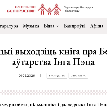
таратура
Музыка
Відэа
Вандроўкі
Афіша
ыі выходзіць кніга пра Б
аўтарства Інга Пэца
01.06.2026
ГРАМАДСТВА
ЛІТАРАТУРА
 журналіста, пісьменніка і даследчыка Інга Пэ