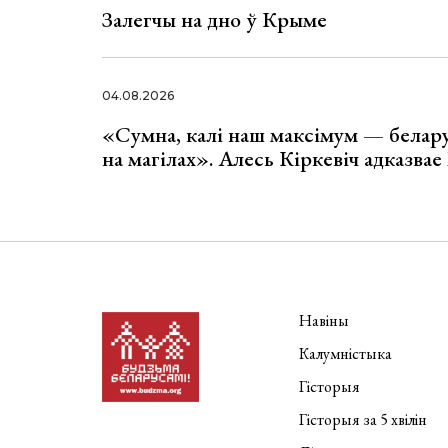
Залегчы на дно ў Крыме
04.08.2026
«Сумна, калі наш максімум — белар
на магілах». Алесь Кіркевіч адказва
Навіны
Калумністыка
Гісторыя
Гісторыя за 5 хвілін