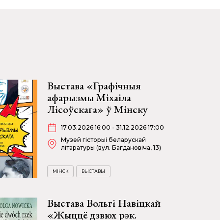
Выстава «Графічныя
афарызмы Міхаіла
Лісоўскага» ў Мінску
17.03.2026 16:00 - 31.12.2026 17:00
Музей гісторыі беларускай
літаратуры (вул. Багдановіча, 13)
МІНСК
ВЫСТАВЫ
Выстава Вольгі Навіцкай
«Жыццё дзвюх рэк.