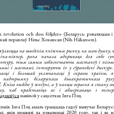
n revolution och dess följder» (Беларусь: рэвалюцыя і
кай пераклаў Нільс Хокансан (Nils Håkanson).
’яўляецца на шведскім кніжным рынку, на маю думку, н
на-піянер, рана пачала адкрываць для сябе суч
ьтуру, тым самым забяспечваючы мастакоў і пісьме
мі і мастамі, інтэгруючы іх у еўрапейскі дыскурс
асці і большай уключанасці ў справы краіны, я
ь падтрымку беларускага дэмакратычнага руху
. Кніга выйдзе ў жніўні, а ў канцы верасня я стану го
шу, каб прадставіць яе і абмеркаваць з экспер
адзяліўся
навіной у сацсетках Інга Пэц.
еннік Інга Пэц амаль трыццаць гадоў вывучае Беларусь, 
еі, якія прывялі да рэвалюцыі 2020 году, так і яе н