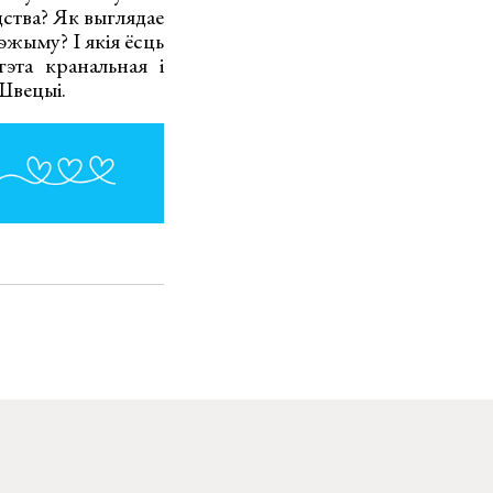
адства? Як выглядае
жыму? І якія ёсць
эта кранальная і
Швецыі.