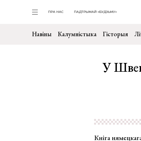
ПРА НАС
ПАДТРЫМАЙ «БУДЗЬМУ»
Навіны
Калумністыка
Гісторыя
Лі
У Швец
Кніга нямецкага