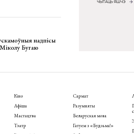
ЧЫТАЦЬ ЯШЧЭ
ускамоўныя надпісы
е Міколу Бугаю
Кіно
Сармат
Афіша
Разумняты
П
Мастацтва
Беларуская мова
Э
Тэатр
Гатуем з «Будзьма!»