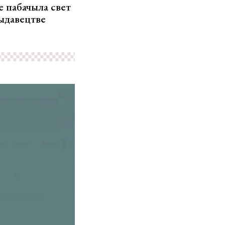
ле пабачыла свет
выдавецтве