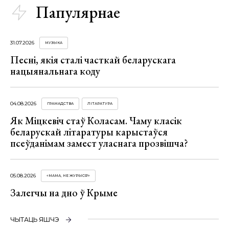
Папулярнае
31.07.2026
МУЗЫКА
Песні, якія сталі часткай беларускага
нацыянальнага коду
04.08.2026
ГРАМАДСТВА
ЛІТАРАТУРА
Як Міцкевіч стаў Коласам. Чаму класік
беларускай літаратуры карыстаўся
псеўданімам замест уласнага прозвішча?
05.08.2026
«МАМА, НЕ ЖУРЫСЯ!»
Залегчы на дно ў Крыме
ЧЫТАЦЬ ЯШЧЭ