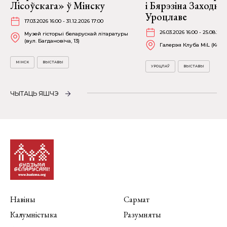
Лісоўскага» ў Мінску
і Бярэзіна Заходня
Уроцлаве
17.03.2026 16:00 - 31.12.2026 17:00
26.03.2026 16:00 - 25.08.202
Музей гісторыі беларускай літаратуры
(вул. Багдановіча, 13)
Галерэя Клуба MiL (Kościu
МІНСК
ВЫСТАВЫ
УРОЦЛАЎ
ВЫСТАВЫ
ЧЫТАЦЬ ЯШЧЭ
Навіны
Сармат
Калумністыка
Разумняты