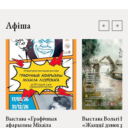
Афіша
Выстава «Графічныя
Выстава Вольгі На
афарызмы Міхаіла
«Жыццё дзвюх рэк