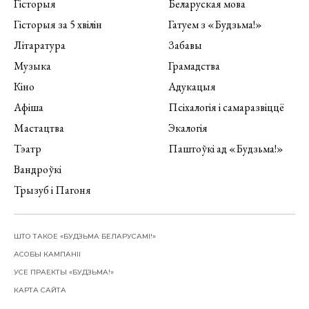
Гісторыя
Беларуская мова
Гісторыя за 5 хвілін
Гатуем з «Будзьма!»
Літаратура
Забавы
Музыка
Грамадства
Кіно
Адукацыя
Афіша
Псіхалогія і самаразвіццё
Мастацтва
Экалогія
Тэатр
Паштоўкі ад «Будзьма!»
Вандроўкі
Трызуб і Пагоня
ШТО ТАКОЕ «БУДЗЬМА БЕЛАРУСАМІ!»
АСОБЫ КАМПАНІІ
УСЕ ПРАЕКТЫ «БУДЗЬМА!»
КАРТА САЙТА