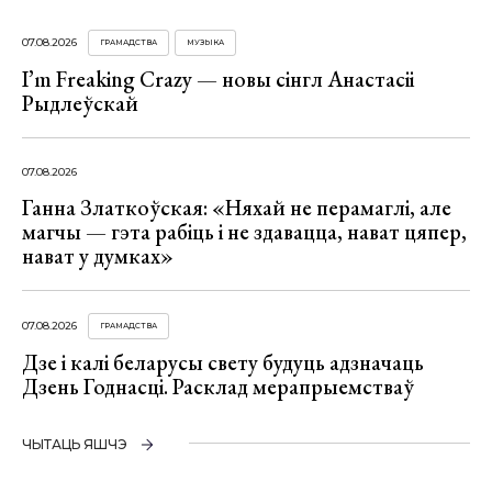
07.08.2026
ГРАМАДСТВА
МУЗЫКА
I’m Freaking Crazy — новы сінгл Анастасіі
Рыдлеўскай
07.08.2026
Ганна Златкоўская: «Няхай не перамаглі, але
магчы — гэта рабіць і не здавацца, нават цяпер,
нават у думках»
07.08.2026
ГРАМАДСТВА
Дзе і калі беларусы свету будуць адзначаць
Дзень Годнасці. Расклад мерапрыемстваў
ЧЫТАЦЬ ЯШЧЭ