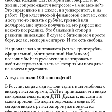
жизни, сопровождается вопросом «а мне можно?».
Это справедливо и в школе, и в университете, и на
работе. При классической финансовой системе, если
я хочу что-то сделать с рублём, гривной или
долларом, мне нужно получить на это разрешение
некоего посредника. Это банальный стопор в
развитии инноваций. В случае с биткоином я просто
беру, делаю, экспериментирую. И это есть свобода.
Национальная криптовалюта (тот же крипторубль,
официальный, эмитированный Нацбанком)
позволил бы Беларуси экспериментировать с
любыми сервисами, часть из которых мы пока даже
не можем представить.
А куда вы дели 100 тонн нефти?!
В России, когда люди начали ездить в автомобилях с
видеорегистраторами, ГАИ не принимали эти видео
как доказательства при ДТП. Дескать, вы сами это
смонтировали. Но люди продолжали ездить. И
сегодня видео с регистраторов уже признаётся
официальным доказательством в суде. То же самое и