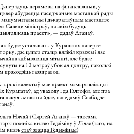
япер ідуць перамовы па фінансаваньні, у
цьвер абудзецца паседжаньне мастацкай рады
а манумэнтальным і дэкаратыўным мастацтве
ы Савеце міністраў, на якім будуць
цьвярджаць праект», — дадаў Аганаў.
ак будзе ўсталяваны ў Курапатах наверсе
горку, дзе цяпер стаяць вялікія крыжы і дзе
ычайна адбываюцца мітынгі, але будзе
сунуты на 10 мэтраў убок ад цэнтру, паколькі
м праходзіць газаправод.
тарскі калектыў мае праект мэмарыялізацыі
іх Курапатаў, ад уваходу і да Галгофы, але пра
та пакуль мова ня йдзе, паведаміў Свабодзе
ганаў.
льга Нячай і Сяргей Аганаў — таксама
тары помніка князю Гедзіміну ў Лідзе (таго, на
ім князь
стаў звацца Гедымінам
).