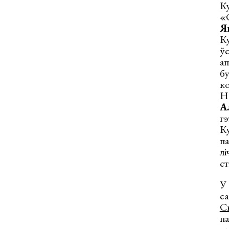
Ку
«
Я
Ку
ўс
ап
бу
ко
Но
А
гэ
К
па
лі
ст
У 
с
С
па