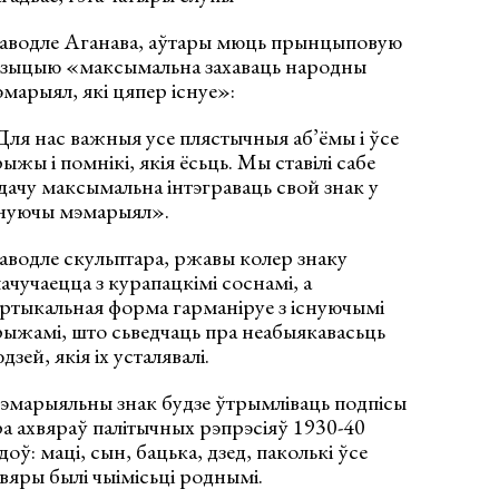
аводле Аганава, аўтары мюць прынцыповую
азыцыю «максымальна захаваць народны
марыял, які цяпер існуе»:
ля нас важныя усе плястычныя аб’ёмы і ўсе
ыжы і помнікі, якія ёсьць. Мы ставілі сабе
дачу максымальна інтэграваць свой знак у
снуючы мэмарыял».
водле скульптара, ржавы колер знаку
ачучаецца з курапацкімі соснамі, а
ртыкальная форма гарманіруе з існуючымі
ыжамі, што сьведчаць пра неабыякавасьць
дзей, якія іх усталявалі.
эмарыяльны знак будзе ўтрымліваць подпісы
а ахвяраў палітычных рэпрэсіяў 1930-40
доў: маці, сын, бацька, дзед, паколькі ўсе
вяры былі чыімісьці роднымі.