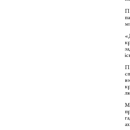
П
п
мэ
«Д
кр
за
і
Па
сп
вэ
кр
лю
М
пр
га
ах