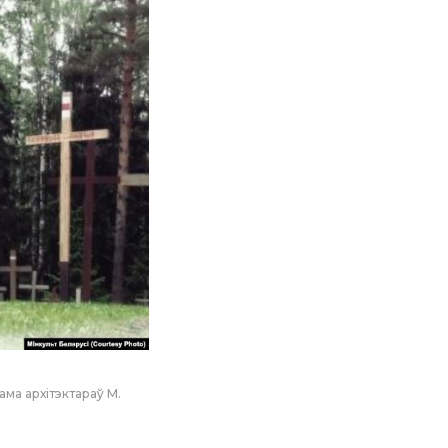
ама архітэктараў М.