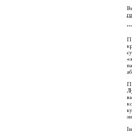
В
гр
**
Па
кр
су
«к
па
аб
П
Л
в
ко
к
з
Ін