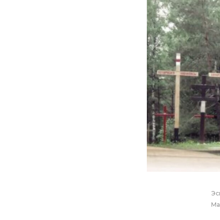
Эс
Ма