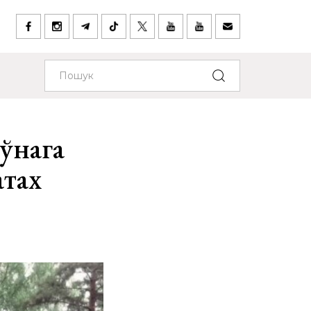
ўнага
атах