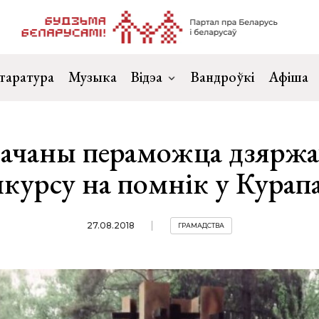
таратура
Музыка
Відэа
Вандроўкі
Афіша
ачаны пераможца дзяржа
курсу на помнік у Курап
27.08.2018
ГРАМАДСТВА