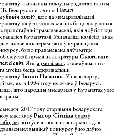
рапатаў, тагачасны галоўны рэдактар газэты
СБ. Беларусь сегодня»
Павал
кубовіч
заявіў, што да мэмарыялізацыі
рапатаў на ўсіх этапах маюць быць далучаныя
е прадстаўнікі грамадзкасьці, якія доўгія гады
екаваліся Курапатамі. Узначаліць камісію, якая
дзе вызначаць пераможцаў курапацкага
нкурсу, было прапанавана ляўрэатцы
бэлеўскай прэміі па літаратуры
Сьвятлане
лексіевіч
. Яна
адмовілася
, скажаўшы, што
та мусіць быць адкрывальнік
урапатаў
Зянон Пазьняк
. У сваю чаргу,
літык, які з 1996 году не жыве ў Беларусі,
чыць, што народны мэмарыял у Курапатах ужо
вораны.
сьнежні 2017 году старшыня Беларускага
аюзу мастакоў
Рыгор Сітніца
сказаў
вабодзе
, што ўсе вызначаныя тэрміны для
двядзеньня вынікаў конкурсу ўжо даўно