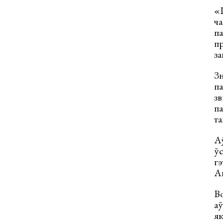
«Ц
ча
п
пр
за
Зн
па
зв
па
та
Аў
ўс
гэ
А
Во
аў
як