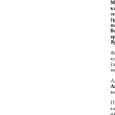
М
к
э
ў
н
В
а
Я
Як
ку
ўд
як
Ад
А
ва
Па
ка
на