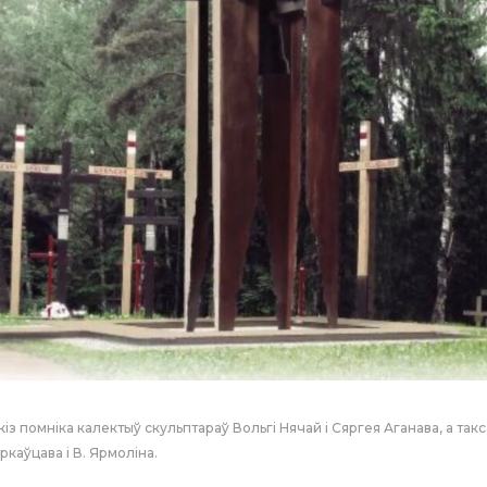
кіз помніка калектыў скульптараў Вольгі Нячай і Сяргея Аганава, а такс
ркаўцава і В. Ярмоліна.