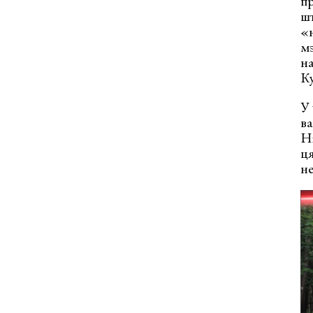
пр
шт
«
мэ
на
Ку
У 
ва
Ні
ця
не