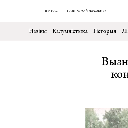
ПРА НАС
ПАДТРЫМАЙ «БУДЗЬМУ»
Навіны
Калумністыка
Гісторыя
Лі
Вызн
кон