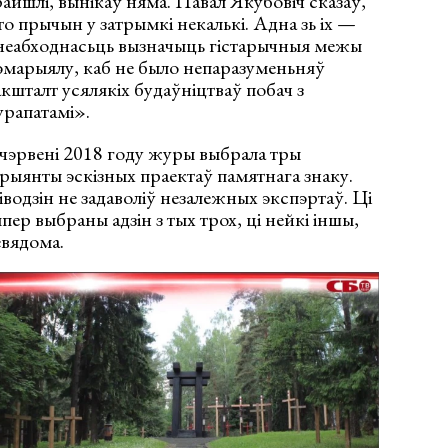
айшлі, вынікаў няма. Павал Якубовіч сказаў,
о прычын у затрымкі некалькі. Адна зь іх —
неабходнасьць вызначыць гістарычныя межы
марыялу, каб не было непаразуменьняў
кшталт усялякіх будаўніцтваў побач з
рапатамі».
чэрвені 2018 году журы выбрала тры
рыянты эскізных праектаў памятнага знаку.
водзін не задаволіў незалежных экспэртаў. Ці
пер выбраны адзін з тых трох, ці нейкі іншы,
вядома.