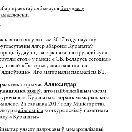
ыбар праектаў адбываўся
без удзелу
амадзкасьці
.
*
сьля таго як у лютым 2017 году паўстаў
угласутачны лягер абароны Курапатаў
праць будаўніцтва офіснага цэнтру, адбыўся
руглы стол» у газэце «СБ. Беларусь сегодня»
д назвай «Гісторыя, якая павінна нас
ʼядноўваць». Яго матэрыялы паказалі па БТ.
разь некаторы час
Аляксандар
укашэнка
заявіў
, што найбліжэйшым часам
а ўрочышчы Курапаты створаць мэмарыяльны
мплекс. 24 сакавіка 2017 году Міністэрства
ультуры
абвясьціла
конкурс эскізаў памятнага
наку «Курапаты».
іцыятар удзелу дзяржавы ў мэмарыялізацыі