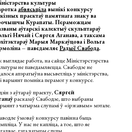
іністэрства культуры
аротка
абвясьціла
вынікі конкурсу
скізных праектаў памятнага знаку ва
рочышчы Курапаты. Пераможцам
азваны аўтарскі калектыў скульптараў
ольгі Нячай і Сяргея Аганава, а таксама
рхітэктараў Марыя Маркаўцова і Вольга
рмоліна – паведамляе
Радыё Свабода
.
 выглядае работа, на сайце Міністэрстэрства
льтуры не паведамляецца. Свабодзе не
алося апэратыўна высьветліць у міністэрства,
і варыянт помніка перамог у конкурсе.
зін з аўтараў праекту,
Сяргей
ганаў
расказаў Свабодзе, што выбраны
рыянт з чатырма слупамі ў «іржавым» мэтале.
водле ўмоваў конкурсу павінна быць
мпліца. У нас не капліца, а тое, што яе
гадвае, гэта чатыры слупы