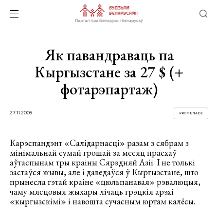
Як павандраваць па
Кыргызстане за 27 $ (+
фотарэпартаж)
27.11.2009
PROMENADE
Карэспандэнт «Салідарнасці» разам з сябрам з
мінімальнай сумай грошай за месяц праехаў
аўтаспынам тры краіны Сярэдняй Азіі. І не толькі
застаўся жывы, але і даведаўся ў Кыргызстане, што
прынесла гэтай краіне «цюльпанавая» рэвалюцыя,
чаму мясцовыя жыхары лічаць грэцкія арэхі
«кыргызскімі» і навошта сучасным юртам калёсы.