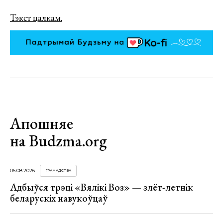
Тэкст цалкам.
Апошняе
на Budzma.org
06.08.2026
ГРАМАДСТВА
Адбыўся трэці «Вялікі Воз» — злёт-летнік
беларускіх навукоўцаў