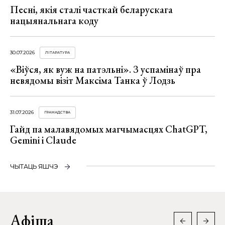
Песні, якія сталі часткай беларускага
нацыянальнага коду
30.07.2026
ЛІТАРАТУРА
«Віўся, як вуж на патэльні». З успамінаў пра
невядомы візіт Максіма Танка ў Лодзь
31.07.2026
ГРАМАДСТВА
Гайд па малавядомых магчымасцях ChatGPT,
Gemini і Claude
ЧЫТАЦЬ ЯШЧЭ
Афіша