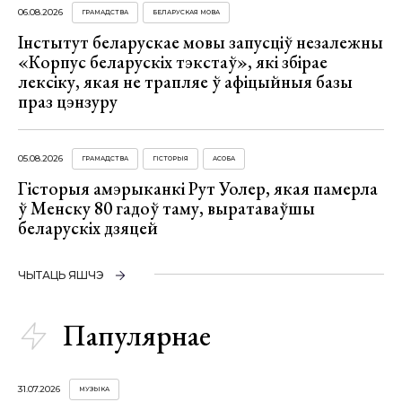
06.08.2026
ГРАМАДСТВА
БЕЛАРУСКАЯ МОВА
Інстытут беларускае мовы запусціў незалежны
«Корпус беларускіх тэкстаў», які збірае
лексіку, якая не трапляе ў афіцыйныя базы
праз цэнзуру
05.08.2026
ГРАМАДСТВА
ГІСТОРЫЯ
АСОБА
Гісторыя амэрыканкі Рут Уолер, якая памерла
ў Менску 80 гадоў таму, выратаваўшы
беларускіх дзяцей
ЧЫТАЦЬ ЯШЧЭ
Папулярнае
31.07.2026
МУЗЫКА