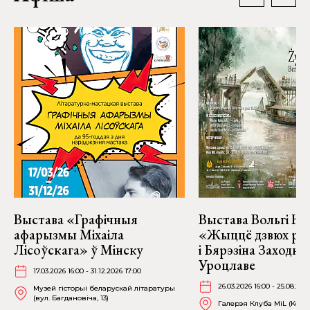
Выстава «Графічныя
Выстава Вольгі На
афарызмы Міхаіла
«Жыццё дзвюх рэк
Лісоўскага» ў Мінску
і Бярэзіна Заходня
Уроцлаве
17.03.2026 16:00 - 31.12.2026 17:00
26.03.2026 16:00 - 25.08.202
Музей гісторыі беларускай літаратуры
(вул. Багдановіча, 13)
Галерэя Клуба MiL (Kościu