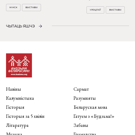
МІНСК
ВЫСТАВЫ
УРОЦЛАЎ
ВЫСТАВЫ
ЧЫТАЦЬ ЯШЧЭ
Навіны
Сармат
Калумністыка
Разумняты
Гісторыя
Беларуская мова
Гісторыя за 5 хвілін
Гатуем з «Будзьма!»
Літаратура
Забавы
Музыка
Грамадства