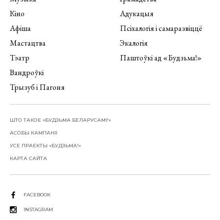
Кіно
Адукацыя
Афіша
Псіхалогія і самаразвіццё
Мастацтва
Экалогія
Тэатр
Паштоўкі ад «Будзьма!»
Вандроўкі
Трызуб і Пагоня
ШТО ТАКОЕ «БУДЗЬМА БЕЛАРУСАМІ!»
АСОБЫ КАМПАНІІ
УСЕ ПРАЕКТЫ «БУДЗЬМА!»
КАРТА САЙТА
FACEBOOK
INSTAGRAM