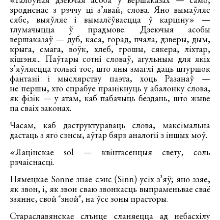
зродненае з рэччу ці з’явай, слова. Яно вымаўляе
сябе, выяўляе і вымалёўваецца ў карціну» —
тлумачыцца ў прадмове. Дзеючыя асобы
вершаказаў — дуб, каса, горад, пчала, дзверы, дым,
крыга, смага, воўк, хлеб, грошы, сякера, ліхтар,
кішэня... Паўтары сотні словаў, агульным для якіх
з’яўляецца толькі тое, што яны змаглі даць штуршок
фантазіі і мыслярству паэта, хоць Разанаў —
не першы, хто спрабуе пранікнуць у абалонку слова,
як фізік — у атам, каб пабачыць бездань, што жыве
па сваіх законах.
Часам, каб дэструктураваць слова, максімальна
дастаць з яго сэнсы, аўтар бярэ аналогіі з іншых моў.
«Лацінскае sol — квінтэсенцыя свету, соль
рэчаіснасці.
Нямецкае Sonne знае сэнс (Sіnn) усіх з’яў; яно ззяе,
як звон, і, як звон сваю звонкасць выпраменьвае сваё
ззянне, свой "зной", на ўсе зоны прасторы.
Стараславянскае слънце сланяецца ад небасхілу