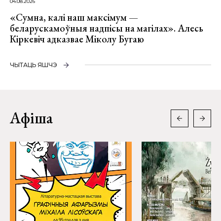
04.08.2026
«Сумна, калі наш максімум —
беларускамоўныя надпісы на магілах». Алесь
Кіркевіч адказвае Міколу Бугаю
ЧЫТАЦЬ ЯШЧЭ
Афіша