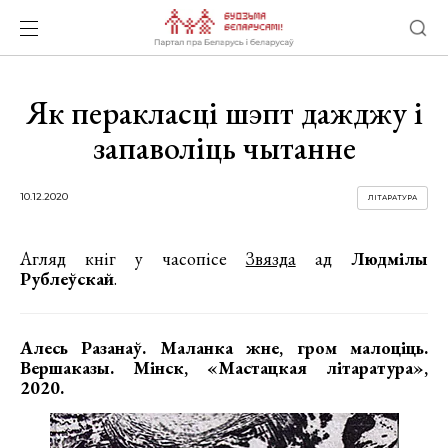
Як перакласці шэпт дажджу і
запаволіць чытанне
10.12.2020
ЛІТАРАТУРА
Агляд кніг у часопісе
Звязда
ад
Людмілы
Рублеўскай
.
Алесь Разанаў. Маланка жне, гром малоціць.
Вершаказы. Мінск, «Мастацкая літаратура»,
2020.