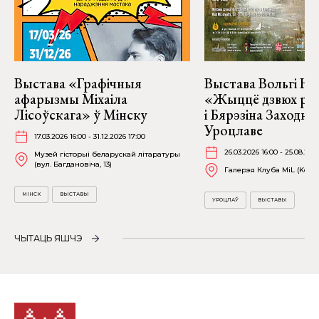
Выстава «Графічныя
Выстава Вольгі На
афарызмы Міхаіла
«Жыццё дзвюх рэк
Лісоўскага» ў Мінску
і Бярэзіна Заходня
Уроцлаве
17.03.2026 16:00 - 31.12.2026 17:00
26.03.2026 16:00 - 25.08.202
Музей гісторыі беларускай літаратуры
(вул. Багдановіча, 13)
Галерэя Клуба MiL (Kościu
МІНСК
ВЫСТАВЫ
УРОЦЛАЎ
ВЫСТАВЫ
ЧЫТАЦЬ ЯШЧЭ