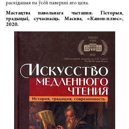
раскіданыя па ўсёй паверхні яго цела.
Мастацтва павольнага чытання. Гісторыя,
традыцыі, сучаснасць. Масква, «Канон-плюс»,
2020.