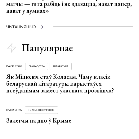
магчы — гэта рабіць і не здавацца, нават цяпер,
нават у думках»
ЧЫТАЦЬ ЯШЧЭ
Папулярнае
04.08.2026
ГРАМАДСТВА
ЛІТАРАТУРА
Як Міцкевіч стаў Коласам. Чаму класік
беларускай літаратуры карыстаўся
псеўданімам замест уласнага прозвішча?
05.08.2026
«МАМА, НЕ ЖУРЫСЯ!»
Залегчы на дно ў Крыме