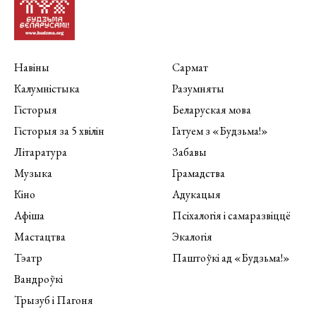
Навіны
Сармат
Калумністыка
Разумняты
Гісторыя
Беларуская мова
Гісторыя за 5 хвілін
Гатуем з «Будзьма!»
Літаратура
Забавы
Музыка
Грамадства
Кіно
Адукацыя
Афіша
Псіхалогія і самаразвіццё
Мастацтва
Экалогія
Тэатр
Паштоўкі ад «Будзьма!»
Вандроўкі
Трызуб і Пагоня