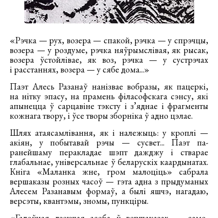
«Рэчка — рух, возера — спакой, рэчка — у спрэчцы,
возера — у роздуме, рэчка няўрымслівая, як рысак,
возера ўстойлівае, як воз, рэчка — у сустрэчах
і расстаннях, возера — у сябе дома...»
Паэт Алесь Разанаў нанізвае вобразы, як пацеркі,
на нітку эпасу, на прамень філасофскага сэнсу, які
апынецца ў сарцавіне тэксту і з’яднае і фрагменты
кожнага твору, і ўсе творы зборніка ў адно цэлае.
Шлях атаясамлівання, як і належыць: у кроплі —
акіян, у побытавай рэчы — сусвет... Паэт па-
ранейшаму перакладае шэпт дажджу і стварае
глабальнае, універсальнае ў беларускіх каардынатах.
Кніга «Маланка жне, гром малоціць» сабрала
вершаказы розных часоў — гэта адна з прыдуманых
Алесем Разанавым формаў, а былі яшчэ, нагадаю,
версэты, квантэмы, зномы, пункціры.
«Галоўная дзеючая асоба ў вершаказах — само,