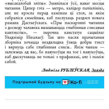
«высакалобай эліты». Змянілася ўсё, нават месцы
чытання. Цяпер гэта — метро, калідор паліклінікі,
але не крэсла перад камінам ці стол, за якім
сабраліся сямейныя, каб паслухаць раздзел новага
рамана Дастаеўскага. «Пры паскарэнні чытання
з досведу чалавека вымываюцца глыбінныя сэнсавыя
кантэксты», — змрочна канстатуе сацыёлаг
Уладзімір Нікалаеў. Так што пасля прачытання
зборніка хочацца неадкладна ўзяць добры тэкст
і вярнуць сабе глыбінныя сэнсы... Якім чынам —
залежыць ад вас, бо навукоўцы на тое і навукоўцы,
каб дыскутаваць не толькі з прафанамі, але і паміж
сабой.
Людміла РУБЛЕЎСКАЯ,
Звязда