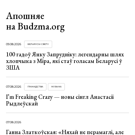
Апошняе
на Budzma.org
09.08.2026
БЕЛАРУСЫ СВЕТУ
100 гадоў Янку Запрудніку: легендарны шлях
хлопчыка з Міра, які стаў голасам Беларусі ў
ЗША
07.08.2026
ГРАМАДСТВА
МУЗЫКА
I’m Freaking Crazy — новы сінгл Анастасіі
Рыдлеўскай
07.08.2026
Ганна Златкоўская: «Няхай не перамаглі, але