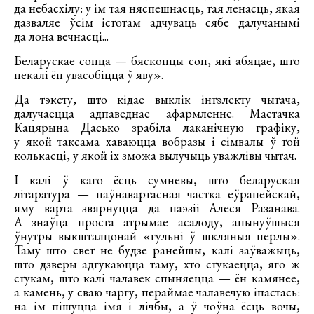
да небасхілу: у ім тая няспешнасць, тая ленасць, якая
дазваляе ўсім істотам адчуваць сябе далучанымі
да лона вечнасці...
Беларускае сонца — бясконцы сон, які абяцае, што
некалі ён увасобіцца ў яву».
Да тэксту, што кідае выклік інтэлекту чытача,
далучаецца адпаведнае афармленне. Мастачка
Кацярына Дасько зрабіла лаканічную графіку,
у якой таксама хаваюцца вобразы і сімвалы ў той
колькасці, у якой іх зможа вылучыць уважлівы чытач.
І калі ў каго ёсць сумневы, што беларуская
літаратура — паўнавартасная частка еўрапейскай,
яму варта звярнуцца да паэзіі Алеся Разанава.
А знаўца проста атрымае асалоду, апынуўшыся
ўнутры выкшталцонай «гульні ў шкляныя перлы».
Таму што свет не будзе ранейшы, калі заўважыць,
што дзверы адгукаюцца таму, хто стукаецца, яго ж
стукам, што калі чалавек спыняецца — ён камянее,
а камень, у сваю чаргу, пераймае чалавечую іпастась:
на ім пішуцца імя і лічбы, а ў чоўна ёсць вочы,