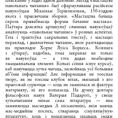
плясканне ў ладкі адной далонню. Метад «мастацтва
павольнага чытання» быў сфармуляваны расійскім
навукоўцам Міхаілам Гершэнзонам, 150-годдзю
якога і прысвечаны зборнік. «Мастацтва бачыць
скрозь прывабнасць формы бачанне мастака».
Паўтара дзясятка артыкулаў слынных навукоўцаў
аналізуюць «павольнае чытанне» ў розных аспектах.
Гэта і трактоўка сакральных тэкстаў, і мастацкі
пераклад, і дыялагічнае чытанне, якое разглядаецца
на прыкладзе Хорхе Луіса Борхеса... Кожнага
з аўтараў, падобна, тэма закранае не толькі
як навукоўца — а гэта дадае неабходны
эмацыянальны элемент. Колькі сёння існуе курсаў,
каб навучыцца хутка чытаць, засвойваць усё большыя
аб’ёмы інфармацыі! Але інфармацыя не тоесная
твору, як не тоесны клубок нітак, звязанай з яго
прыгожай сурвэтцы — хоць не змянілася ні фактура
матэрыялу, ні яго колькасць. На думку доктара
філасофскіх навук Валерыя Падарогі, у свеце
хуткачытання знікае сама літаратура — яна
замяняецца масмедыя. А пісьменнікі, якія маюць
мас-медыйны поспех, ствараюць сімулятыўную
літаратуру, хоць і намагаюцца захаваць імідж