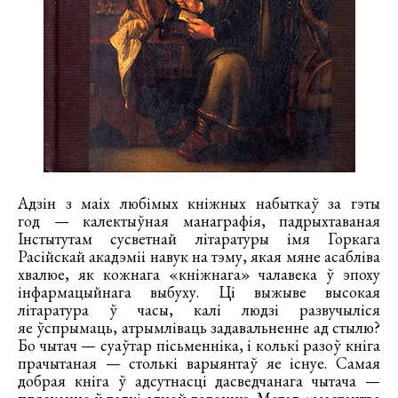
Адзін з маіх любімых кніжных набыткаў за гэты
год — калектыўная манаграфія, падрыхтаваная
Інстытутам сусветнай літаратуры імя Горкага
Расійскай акадэміі навук на тэму, якая мяне асабліва
хвалюе, як кожнага «кніжнага» чалавека ў эпоху
інфармацыйнага выбуху. Ці выжыве высокая
літаратура ў часы, калі людзі развучыліся
яе ўспрымаць, атрымліваць задавальненне ад стылю?
Бо чытач — суаўтар пісьменніка, і колькі разоў кніга
прачытаная — столькі варыянтаў яе існуе. Самая
добрая кніга ў адсутнасці дасведчанага чытача —