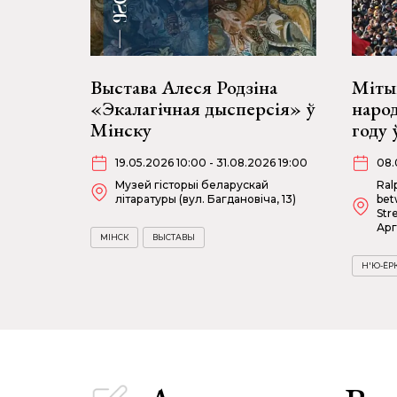
Выстава Алеся Родзіна
Мітын
«Экалагічная дысперсія» ў
наро
Мінску
году 
19.05.2026 10:00 - 31.08.2026 19:00
08.
Музей гісторыі беларускай
Ral
літаратуры (вул. Багдановіча, 13)
bet
Str
Арг
МІНСК
ВЫСТАВЫ
Н'Ю-ЁР