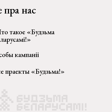
 пра нас
то такое «Будзьма
еларусамі!»
собы кампаніі
се праекты «Будзьма!»