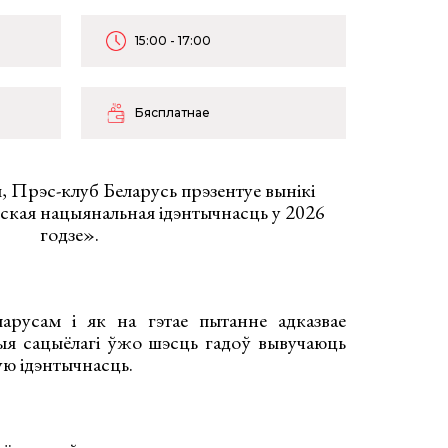
15:00 - 17:00
Бясплатнае
, Прэс-клуб Беларусь прэзентуе вынікі
ская нацыянальная ідэнтычнасць у 2026
годзе».
русам і як на гэтае пытанне адказвае
ыя сацыёлагі ўжо шэсць гадоў вывучаюць
ю ідэнтычнасць.
: