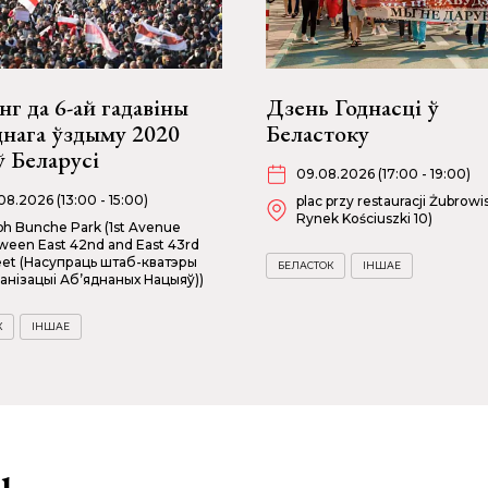
г да 6-ай гадавіны
Дзень Годнасці ў
днага ўздыму 2020
Беластоку
ў Беларусі
09.08.2026 (17:00 - 19:00)
08.2026 (13:00 - 15:00)
plac przy restauracji Żubrowis
Rynek Kościuszki 10)
ph Bunche Park (1st Avenue
ween East 42nd and East 43rd
eet (Насупраць штаб-кватэры
БЕЛАСТОК
ІНШАЕ
анізацыі Аб’яднаных Нацыяў))
К
ІНШАЕ