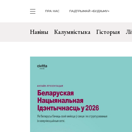
ПРА НАС
ПАДТРЫМАЙ «БУДЗЬМУ»
Навіны
Калумністыка
Гісторыя
Лі