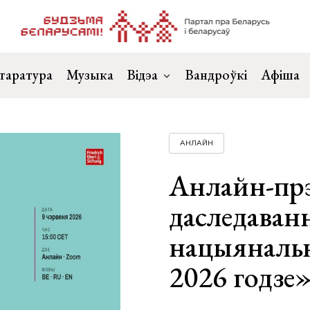
таратура
Музыка
Відэа
Вандроўкі
Афіша
АНЛАЙН
Анлайн-прэ
даследаван
нацыянальн
2026 годзе