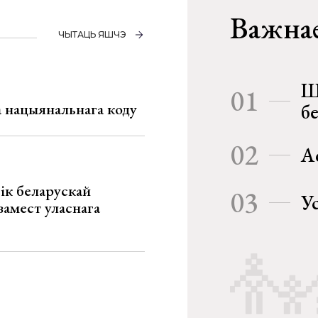
Важнае
ЧЫТАЦЬ ЯШЧЭ
Ш
01
га нацыянальнага коду
б
02
А
ік беларускай
03
У
замест уласнага