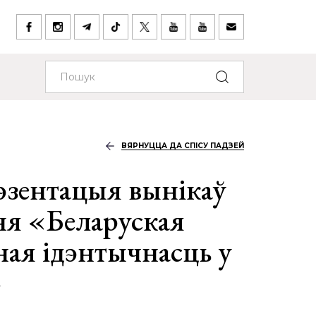
ВЯРНУЦЦА ДА СПІСУ ПАДЗЕЙ
зентацыя вынікаў
ня «Беларуская
ая ідэнтычнасць у
»