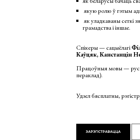
як беларусы бачаць св
якую ролю ў гэтым ады
як уладкаваны сеткі з
грамадства і іншае.
Спікеры — сацыёлагі
Фі
Каўцяк, Канстанцін Н
Працоўныя мовы — руска
пераклад).
Удзел бясплатны, рэгіст
ЗАРЭГІСТРАВАЦЦА