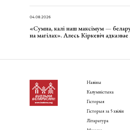
04.08.2026
«Сумна, калі наш максімум — белар
на магілах». Алесь Кіркевіч адказва
Навіны
Калумністыка
Гісторыя
Гісторыя за 5 хвілін
Літаратура