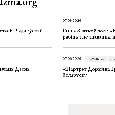
dzma.org
07.08.2026
стасіі Рыдлеўскай
Ганна Златкоўская: «
рабіць і не здавацца,
07.08.2026
ГРАМАДСТВА
ЛІТ
значаць Дзень
«Партрэт Дорыяна Гр
беларуску