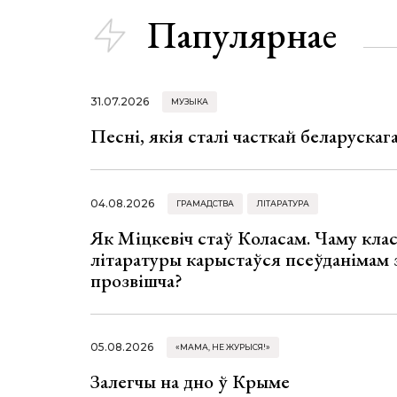
Папулярнае
31.07.2026
МУЗЫКА
Песні, якія сталі часткай беларуска
04.08.2026
ГРАМАДСТВА
ЛІТАРАТУРА
Як Міцкевіч стаў Коласам. Чаму клас
літаратуры карыстаўся псеўданімам 
прозвішча?
05.08.2026
«МАМА, НЕ ЖУРЫСЯ!»
Залегчы на дно ў Крыме