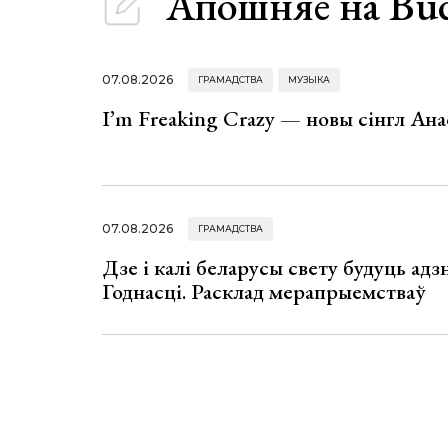
Апошняе
на Bu
07.08.2026
ГРАМАДСТВА
МУЗЫКА
I’m Freaking Crazy — новы сінгл Ана
07.08.2026
ГРАМАДСТВА
Дзе і калі беларусы свету будуць ад
Годнасці. Расклад мерапрыемстваў