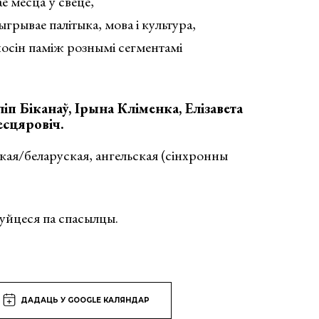
аё месца ў свеце,
грывае палітыка, мова і культура,
носін паміж рознымі сегментамі
ліп Біканаў, Ірына Кліменка, Елізавета
есцяровіч.
я/беларуская, ангельская (сінхронны
руйцеся па спасылцы.
ДАДАЦЬ У GOOGLE КАЛЯНДАР