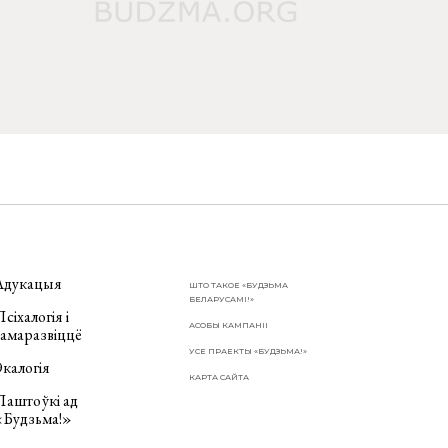
Адукацыя
ШТО ТАКОЕ «БУДЗЬМА
БЕЛАРУСАМІ!»
сіхалогія і
АСОБЫ КАМПАНІІ
самаразвіццё
УСЕ ПРАЕКТЫ «БУДЗЬМА!»
калогія
КАРТА САЙТА
Паштоўкі ад
«Будзьма!»