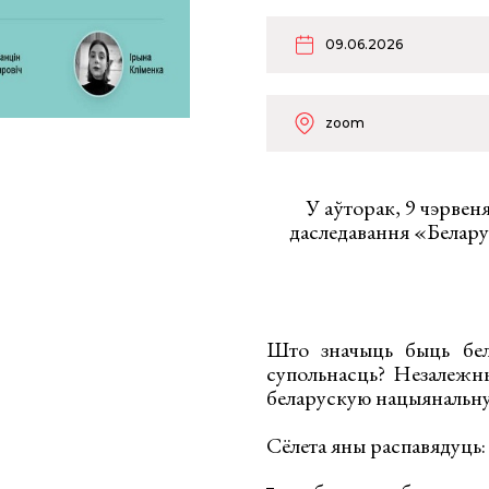
09.06.2026
zoom
У аўторак, 9 чэрвеня
даследавання «Белару
Што значыць быць бела
супольнасць? Незалежн
беларускую нацыянальну
Сёлета яны распавядуць