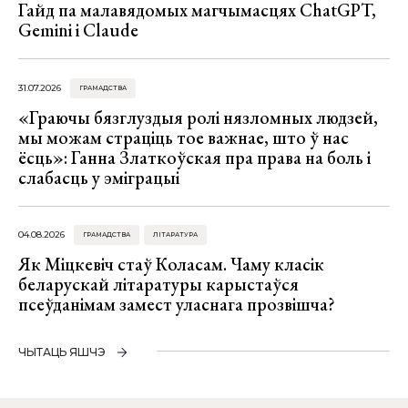
Гайд па малавядомых магчымасцях ChatGPT,
Gemini і Claude
31.07.2026
ГРАМАДСТВА
«Граючы бязглуздыя ролі нязломных людзей,
мы можам страціць тое важнае, што ў нас
ёсць»: Ганна Златкоўская пра права на боль і
слабасць у эміграцыі
04.08.2026
ГРАМАДСТВА
ЛІТАРАТУРА
Як Міцкевіч стаў Коласам. Чаму класік
беларускай літаратуры карыстаўся
псеўданімам замест уласнага прозвішча?
ЧЫТАЦЬ ЯШЧЭ