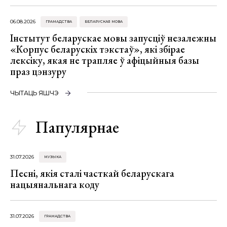
06.08.2026
ГРАМАДСТВА
БЕЛАРУСКАЯ МОВА
Інстытут беларускае мовы запусціў незалежны
«Корпус беларускіх тэкстаў», які збірае
лексіку, якая не трапляе ў афіцыйныя базы
праз цэнзуру
ЧЫТАЦЬ ЯШЧЭ
Папулярнае
31.07.2026
МУЗЫКА
Песні, якія сталі часткай беларускага
нацыянальнага коду
31.07.2026
ГРАМАДСТВА