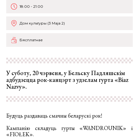
18:00 - 21:00
Дом культуры (3 Maja 2)
Бясплатнае
У суботу, 20 чэрвеня, у Бельску Падляшскім
адбудзецца рок-канцэрт з удзелам гурта «Biaz
Nazvy».
Будуць раздаваць смачны беларускі рок!
Кампанію складуць гурты «WANDROUNIK» і
«FIOŁEK».