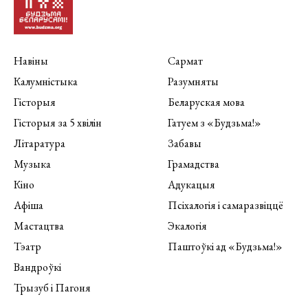
Навіны
Сармат
Калумністыка
Разумняты
Гісторыя
Беларуская мова
Гісторыя за 5 хвілін
Гатуем з «Будзьма!»
Літаратура
Забавы
Музыка
Грамадства
Кіно
Адукацыя
Афіша
Псіхалогія і самаразвіццё
Мастацтва
Экалогія
Тэатр
Паштоўкі ад «Будзьма!»
Вандроўкі
Трызуб і Пагоня