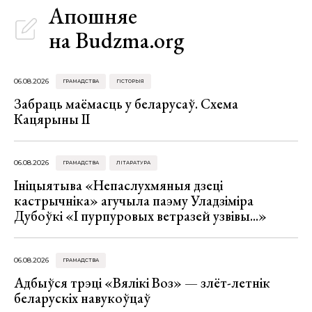
Апошняе
на Budzma.org
06.08.2026
ГРАМАДСТВА
ГІСТОРЫЯ
Забраць маёмасць у беларусаў. Схема
Кацярыны ІІ
06.08.2026
ГРАМАДСТВА
ЛІТАРАТУРА
Ініцыятыва «Непаслухмяныя дзеці
кастрычніка» агучыла паэму Уладзіміра
Дубоўкі «І пурпуровых ветразей узвівы...»
06.08.2026
ГРАМАДСТВА
Адбыўся трэці «Вялікі Воз» — злёт-летнік
беларускіх навукоўцаў