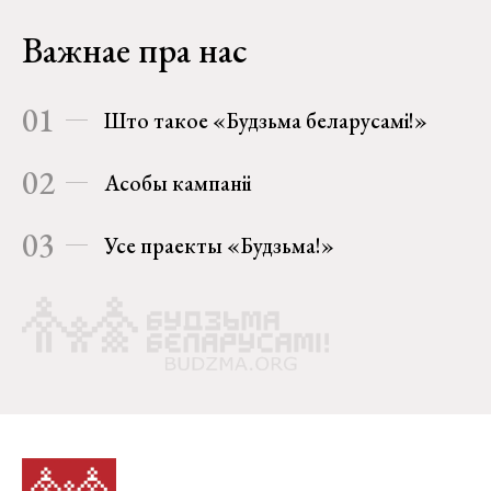
Важнае пра нас
01
Што такое «Будзьма беларусамі!»
02
Асобы кампаніі
03
Усе праекты «Будзьма!»