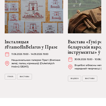
Інсталяцыя
Выстава «Гукі род
#FramedInBelarus у Празе
беларускія народ
інструменты» ў Ві
11.06.2026 19:00 - 14.09.2026 19:00
30.06.2026 15:00 - 10.08.202
Нацыянальная галерэя Прагі (Вялікая
зала), палац кірмашоў (Dukelských
Віцебскі абласны метад
Hrdinů 530/47,)
народнай творчасці (вул.
ПРАГА
ВЫСТАВЫ
ВІЦЕБСК
ВЫСТАВЫ