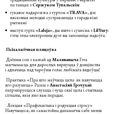
па танцах з
Сержуком Тупальскім
гукавое падарожжа з гуртом
«TRAVA»
, дзе
вясковыя мелодыі сустракаюцца з гарадскімі
рытмамі
выступ гурта
«Laleja»
, ды яшчэ і сумесна з
LilYury
:
гэты этна-электронны дуэт вы запомніце надоўга.
Псіхалагічная пляцоўка
Дзённы сон з казкай ад
Маляваныча
Гэта
магчымасць для дарослых вярнуцца ў дзяцінства
і адпачыць пад чароўны голас любімага вядоўцы!
Практыка «Пра што маўчыць цела: як навучыцца
яго разумець» Разам з
Анастасіяй Грэчухай
патрэніруецеся слухаць і чуць сваё цела і счытваць
сігналы, якія яно вам перадае.
Лекцыя «Прафілактыка і рэдукцыя стрэсу»
Навучыцеся, як самастойна дапамагчы сабе менш