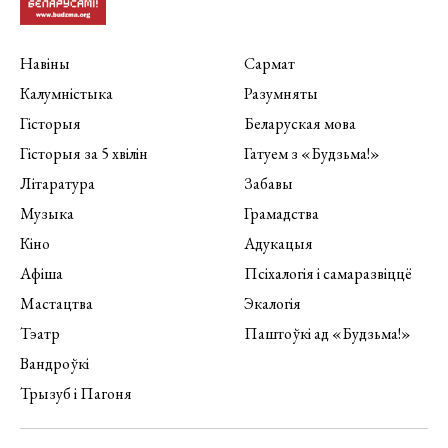
Навіны
Сармат
Калумністыка
Разумняты
Гісторыя
Беларуская мова
Гісторыя за 5 хвілін
Гатуем з «Будзьма!»
Літаратура
Забавы
Музыка
Грамадства
Кіно
Адукацыя
Афіша
Псіхалогія і самаразвіццё
Мастацтва
Экалогія
Тэатр
Паштоўкі ад «Будзьма!»
Вандроўкі
Трызуб і Пагоня