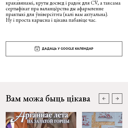
кракавянамі, круты досвед і радок для CV, а таксама
сертыфікат пра валанцёрства ды афармленне
практыкі для ўніверсітэта (калі вам актуальна).
Ну і проста карысна і цікава пабавіце час.
ДАДАЦЬ У GOOGLE КАЛЯНДАР
Вам можа быць цікава