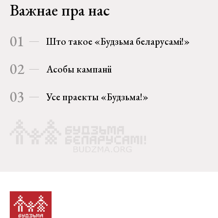
Важнае пра нас
01
Што такое «Будзьма беларусамі!»
02
Асобы кампаніі
03
Усе праекты «Будзьма!»