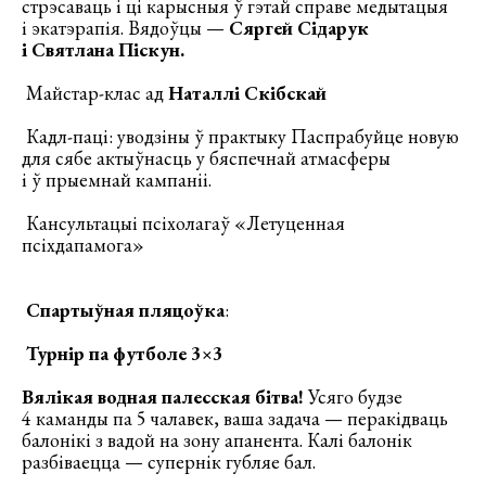
стрэсаваць і ці карысныя ў гэтай справе медытацыя
і экатэрапія. Вядоўцы —
Сяргей Сідарук
і Святлана Піскун.
Майстар-клас ад
Наталлі Скібскай
Кадл-паці: уводзіны ў практыку Паспрабуйце новую
для сябе актыўнасць у бяспечнай атмасферы
і ў прыемнай кампаніі.
Кансультацыі псіхолагаў «Летуценная
псіхдапамога»
Спартыўная пляцоўка
:
Турнір па футболе 3×3
Вялікая водная палесская бітва!
Усяго будзе
4 каманды па 5 чалавек, ваша задача — перакідваць
балонікі з вадой на зону апанента. Калі балонік
разбіваецца — супернік губляе бал.