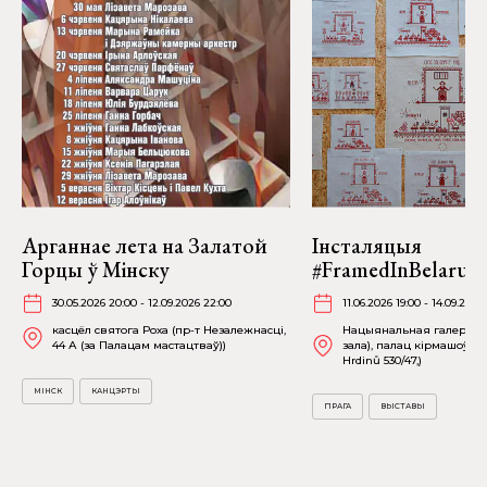
Арганнае лета на Залатой
Інсталяцыя
Горцы ў Мінску
#FramedInBelarus 
30.05.2026 20:00 - 12.09.2026 22:00
11.06.2026 19:00 - 14.09.2026
касцёл святога Роха (пр-т Незалежнасці,
Нацыянальная галерэя П
44 А (за Палацам мастацтваў))
зала), палац кірмашоў (
Hrdinů 530/47,)
МІНСК
КАНЦЭРТЫ
ПРАГА
ВЫСТАВЫ