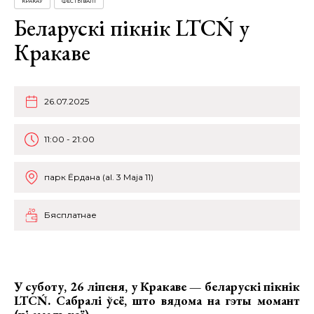
КРАКАЎ
ФЕСТЫВАЛІ
Беларускі пікнік LTCŃ у
Кракаве
26.07.2025
11:00 - 21:00
парк Ёрдана (al. 3 Maja 11)
Бясплатнае
У суботу, 26 ліпеня, у Кракаве —
беларускі пікнік
LTCŃ.
Сабралі ўсё, што вядома на гэты момант