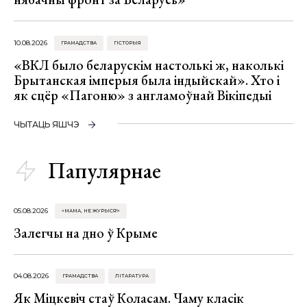
10.08.2026
ГРАМАДСТВА
ГІСТОРЫЯ
«ВКЛ было беларускім настолькі ж, наколькі
Брытанская імперыя была індыйскай». Хто і
як сцёр «Пагоню» з англамоўнай Вікіпедыі
ЧЫТАЦЬ ЯШЧЭ
Папулярнае
05.08.2026
«МАМА, НЕ ЖУРЫСЯ!»
Залегчы на дно ў Крыме
04.08.2026
ГРАМАДСТВА
ЛІТАРАТУРА
Як Міцкевіч стаў Коласам. Чаму класік