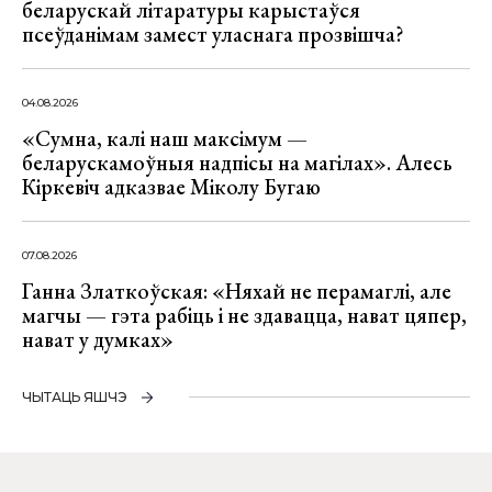
беларускай літаратуры карыстаўся
псеўданімам замест уласнага прозвішча?
04.08.2026
«Сумна, калі наш максімум —
беларускамоўныя надпісы на магілах». Алесь
Кіркевіч адказвае Міколу Бугаю
07.08.2026
Ганна Златкоўская: «Няхай не перамаглі, але
магчы — гэта рабіць і не здавацца, нават цяпер,
нават у думках»
ЧЫТАЦЬ ЯШЧЭ