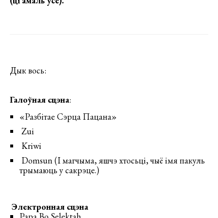
(ці амаль усё).
Дык вось:
Галоўная сцэна
:
«Разбітае Сэрца Пацана»
Zui
Kriwi
Domsun (І магчыма, яшчэ хтосьці, чыё імя пакуль
трымаюць у сакрэце.)
Электронная сцэна
Papa Bo Selektah