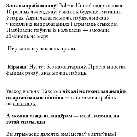
Зона выпрабаванняў!
Polesie United падрыхтавалі
10 розных чэленджаў, у якіх вы будзеце змагацца
ў парах. Адзін чалавек можа паўдзельнічаць
у некалькіх выпрабаваннях і атрымаць стыкеры.
Назбіраеце пэўную іх колькасць — зможаце
абмяняць на мерч
Пераможцаў чакаюць прызы.
Кірмаш!
Ну, тут без каментарыяў. Проста мноства
файных рэчаў, якія можна набыць.
Уваход вольны. Таксама
ніколі не позна заданаціць
на арганізацыю пікніка
— гэта можна зрабіць
па
спасылцы
.
А можна стаць валанцёрам — калі ласачка, па
гэтай
спасылцы
.
Вы атрымаеце дзясяткі знаёмстваў з актыўнымі