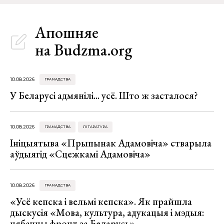
Апошняе
на Budzma.org
10.08.2026
ГРАМАДСТВА
У Беларусі адмянілі... усё. Што ж засталося?
10.08.2026
ГРАМАДСТВА
ЛІТАРАТУРА
Ініцыятыва «Прыпынак Адамовіча» стварыла
аўдыягід «Сцежкамі Адамовіча»
10.08.2026
ГРАМАДСТВА
«Усё кепска і вельмі кепска». Як прайшла
дыскусія «Мова, культура, адукацыя і мэдыя:
нябачны фронт за Беларусь»