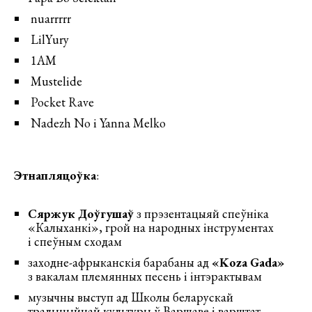
nuarrrrr
LilYury
1AM
Mustelide
Pocket Rave
Nadezh No і Yanna Melko
Этнапляцоўка
:
Сяржук Доўгушаў
з прэзентацыяй спеўніка
«Калыханкі», грой на народных інструментах
і спеўным сходам
заходне-афрыканскія барабаны ад
«Koza Gada»
з вакалам племянных песень і інтэрактывам
музычны выступ ад Школы беларускай
традыцыйнай культуры ў Варшаве і варштат