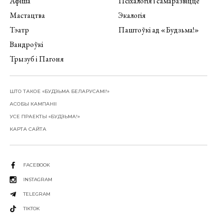
Афіша
Псіхалогія і самаразвіццё
Мастацтва
Экалогія
Тэатр
Паштоўкі ад «Будзьма!»
Вандроўкі
Трызуб і Пагоня
ШТО ТАКОЕ «БУДЗЬМА БЕЛАРУСАМІ!»
АСОБЫ КАМПАНІІ
УСЕ ПРАЕКТЫ «БУДЗЬМА!»
КАРТА САЙТА
FACEBOOK
INSTAGRAM
TELEGRAM
TIKTOK