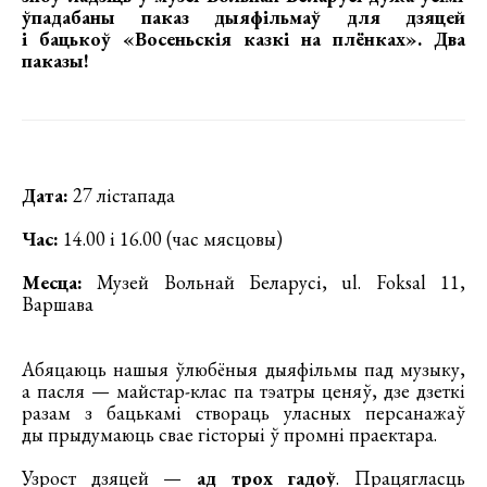
ўпадабаны паказ дыяфільмаў для дзяцей
і бацькоў
«Восеньскія казкі на плёнках»
. Два
паказы!
Дата:
27 лістапада
Час:
14.00 і 16.00 (час мясцовы)
Месца:
Музей Вольнай Беларусі, ul. Foksal 11,
Варшава
Абяцаюць нашыя ўлюбёныя дыяфільмы пад музыку,
а пасля — майстар-клас па тэатры ценяў, дзе дзеткі
разам з бацькамі створаць уласных персанажаў
ды прыдумаюць свае гісторыі ў промні праектара.
Узрост дзяцей —
ад трох гадоў
. Працягласць