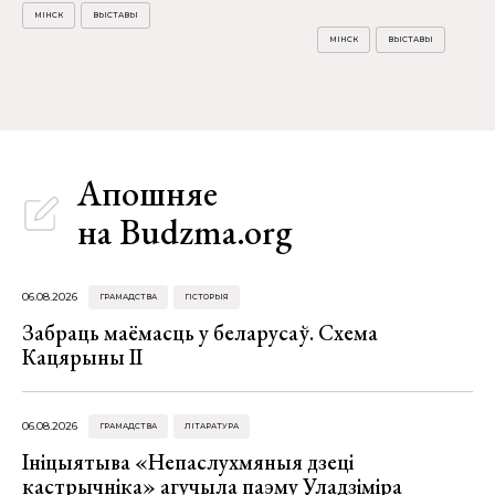
МІНСК
ВЫСТАВЫ
МІНСК
ВЫСТАВЫ
Апошняе
на Budzma.org
06.08.2026
ГРАМАДСТВА
ГІСТОРЫЯ
Забраць маёмасць у беларусаў. Схема
Кацярыны ІІ
06.08.2026
ГРАМАДСТВА
ЛІТАРАТУРА
Ініцыятыва «Непаслухмяныя дзеці
кастрычніка» агучыла паэму Уладзіміра