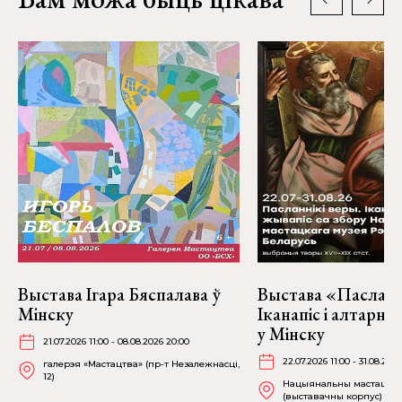
Выстава Ігара Бяспалава ў
Выстава «Пасланні
Мінску
Іканапіс і алтарн
у Мінску
21.07.2026 11:00 - 08.08.2026 20:00
22.07.2026 11:00 - 31.08.2026
галерэя «Мастацтва» (пр-т Незалежнасці,
12)
Нацыянальны мастацкі 
(выставачны корпус) (К. 