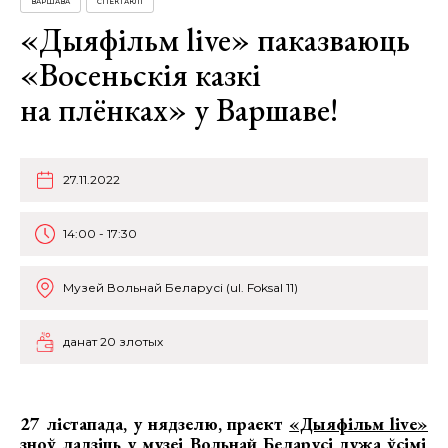
ВАРШАВА
СПЕКТАКЛІ
«Дыяфільм live» паказваюць
«Восеньскія казкі
на плёнках» у Варшаве!
27.11.2022
14:00 - 17:30
Музей Вольнай Беларусі (ul. Foksal 11)
данат 20 злотых
27 лістапада, у нядзелю, праект
«Дыяфільм live»
зноў ладзіць у музеі Вольнай Беларусі дужа ўсімі