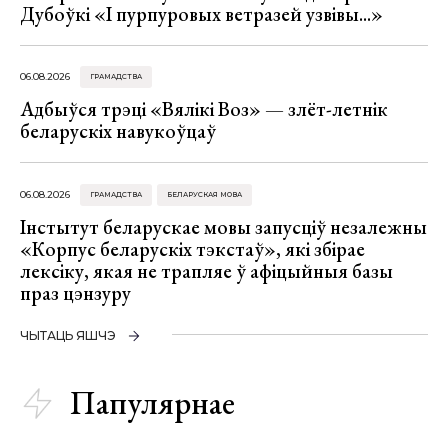
Дубоўкі «І пурпуровых ветразей узвівы...»
06.08.2026
ГРАМАДСТВА
Адбыўся трэці «Вялікі Воз» — злёт-летнік
беларускіх навукоўцаў
06.08.2026
ГРАМАДСТВА
БЕЛАРУСКАЯ МОВА
Інстытут беларускае мовы запусціў незалежны
«Корпус беларускіх тэкстаў», які збірае
лексіку, якая не трапляе ў афіцыйныя базы
праз цэнзуру
ЧЫТАЦЬ ЯШЧЭ
Папулярнае