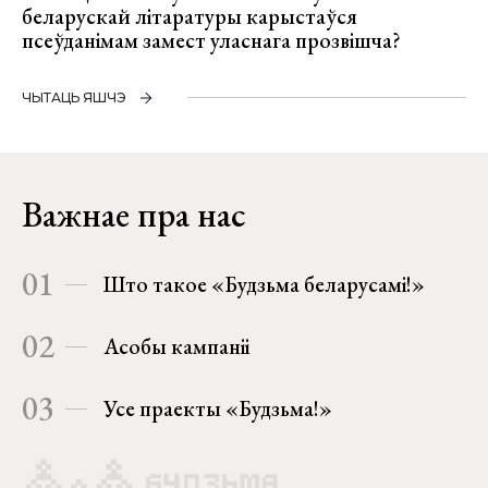
беларускай літаратуры карыстаўся
псеўданімам замест уласнага прозвішча?
ЧЫТАЦЬ ЯШЧЭ
Важнае пра нас
01
Што такое «Будзьма беларусамі!»
02
Асобы кампаніі
03
Усе праекты «Будзьма!»