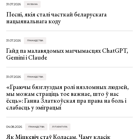
31.07.2026
МУЗЫКА
Песні, якія сталі часткай беларускага
нацыянальнага коду
31.07.2026
ГРАМАДСТВА
Гайд па малавядомых магчымасцях ChatGPT,
Gemini і Claude
31.07.2026
ГРАМАДСТВА
«Граючы бязглуздыя ролі нязломных людзей,
мы можам страціць тое важнае, што ў нас
ёсць»: Ганна Златкоўская пра права на боль і
слабасць у эміграцыі
04.08.2026
ГРАМАДСТВА
ЛІТАРАТУРА
Як Міцкевіч стаў Коласам. Чаму класік