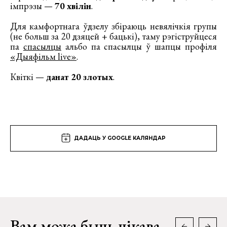
імпрэзы —
70 хвілін
.
Для камфортнага ўдзелу збіраюць невялічкія групы
(не больш за 20 дзяцей + бацькі), таму рэгіструйцеся
па
спасылцы
альбо па спасылцы ў шапцы профіля
«Дыяфільм live»
.
Квіткі —
данат 20 злотых
.
ДАДАЦЬ У GOOGLE КАЛЯНДАР
Вам можа быць цікава