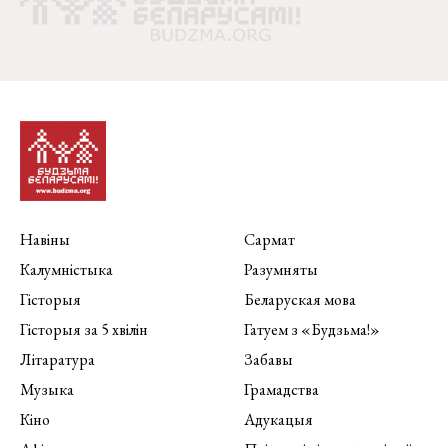
Навіны
Сармат
Калумністыка
Разумняты
Гісторыя
Беларуская мова
Гісторыя за 5 хвілін
Гатуем з «Будзьма!»
Літаратура
Забавы
Музыка
Грамадства
Кіно
Адукацыя