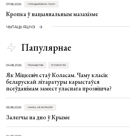
07.08.2026
«ПРЫДАРОЖНЫ ПЫЛ»
Кропка ў нацыянальным мазахізме
ЧЫТАЦЬ ЯШЧЭ
Папулярнае
04.08.2026
ГРАМАДСТВА
ЛІТАРАТУРА
Як Міцкевіч стаў Коласам. Чаму класік
беларускай літаратуры карыстаўся
псеўданімам замест уласнага прозвішча?
05.08.2026
«МАМА, НЕ ЖУРЫСЯ!»
Залегчы на дно ў Крыме