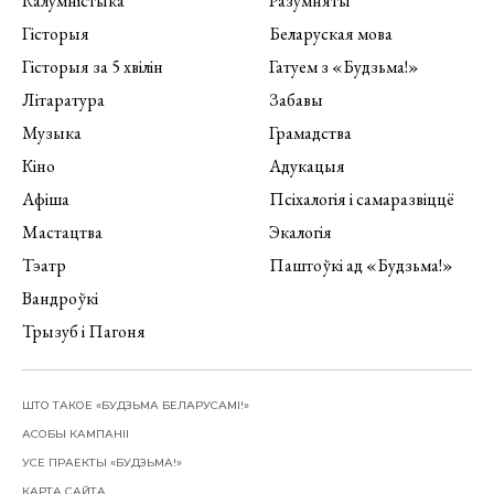
Калумністыка
Разумняты
Гісторыя
Беларуская мова
Гісторыя за 5 хвілін
Гатуем з «Будзьма!»
Літаратура
Забавы
Музыка
Грамадства
Кіно
Адукацыя
Афіша
Псіхалогія і самаразвіццё
Мастацтва
Экалогія
Тэатр
Паштоўкі ад «Будзьма!»
Вандроўкі
Трызуб і Пагоня
ШТО ТАКОЕ «БУДЗЬМА БЕЛАРУСАМІ!»
АСОБЫ КАМПАНІІ
УСЕ ПРАЕКТЫ «БУДЗЬМА!»
КАРТА САЙТА