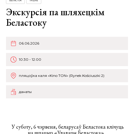
БЕЛАСТОК
ІНШАЕ
Экскурсія па шляхецкім
Беластоку
06.06.2026
10:30 - 12:00
пляцоўка каля «Kino TON» (Rynek Kościuszki 2)
данаты
У суботу, 6 чэрвеня, беларусаў Беластока клічуць
на шпацыр «Уладары Беластока».