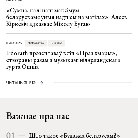
04.08.2026
«Сумна, калі наш максімум —
беларускамоўныя надпісы на магілах». Алесь
Кіркевіч адказвае Міколу Бугаю
03.08.2026
ГРАМАДСТВА
МУЗЫКА
Irdorath прэзентаваў кліп «Праз хмары»,
створаны разам з музыкамі нідэрландскага
гурта Omnia
ЧЫТАЦЬ ЯШЧЭ
Важнае пра нас
01
Што такое «Будзьма беларусамі!»