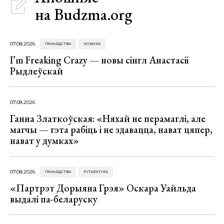
на Budzma.org
07.08.2026
ГРАМАДСТВА
МУЗЫКА
I’m Freaking Crazy — новы сінгл Анастасіі
Рыдлеўскай
07.08.2026
Ганна Златкоўская: «Няхай не перамаглі, але
магчы — гэта рабіць і не здавацца, нават цяпер,
нават у думках»
07.08.2026
ГРАМАДСТВА
ЛІТАРАТУРА
«Партрэт Дорыяна Грэя» Оскара Уайльда
выдалі па-беларуску