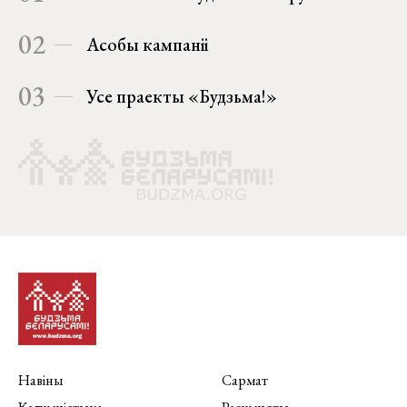
02
Асобы кампаніі
03
Усе праекты «Будзьма!»
Навіны
Сармат