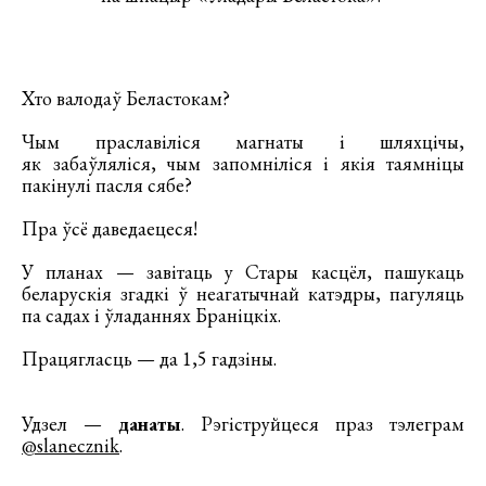
Хто валодаў Беластокам?
Чым праславіліся магнаты і шляхцічы,
як забаўляліся, чым запомніліся і якія таямніцы
пакінулі пасля сябе?
Пра ўсё даведаецеся!
У планах — завітаць у Стары касцёл, пашукаць
беларускія згадкі ў неагатычнай катэдры, пагуляць
па садах і ўладаннях Браніцкіх.
Працягласць — да 1,5 гадзіны.
Удзел —
данаты
. Рэгіструйцеся праз тэлеграм
@slanecznik
.