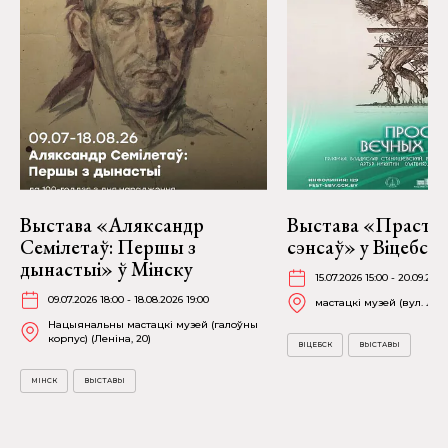
Выстава «Аляксандр
Выстава «Прастор
Семілетаў: Першы з
сэнсаў» у Віцебску
дынастыі» ў Мінску
15.07.2026 15:00 - 20.09.2026
09.07.2026 18:00 - 18.08.2026 19:00
мастацкі музей (вул. Лені
Нацыянальны мастацкі музей (галоўны
корпус) (Леніна, 20)
ВІЦЕБСК
ВЫСТАВЫ
МІНСК
ВЫСТАВЫ