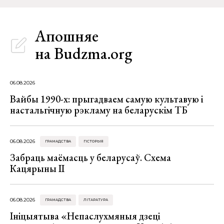
Апошняе
на Budzma.org
06.08.2026
Вайбы 1990-х: прыгадваем самую культавую і
настальгічную рэкламу на беларускім ТБ
06.08.2026
ГРАМАДСТВА
ГІСТОРЫЯ
Забраць маёмасць у беларусаў. Схема
Кацярыны ІІ
06.08.2026
ГРАМАДСТВА
ЛІТАРАТУРА
Ініцыятыва «Непаслухмяныя дзеці