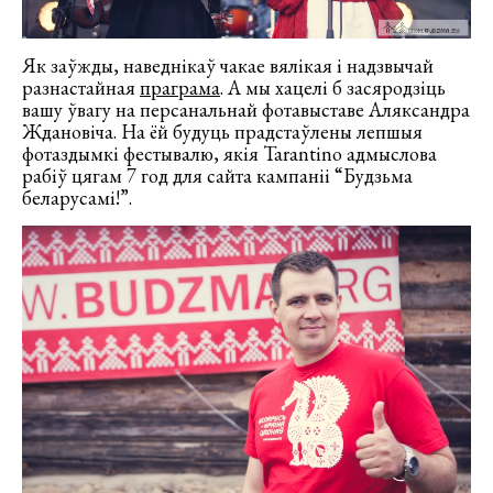
Як заўжды, наведнікаў чакае вялікая і надзвычай
разнастайная
праграма
. А мы хацелі б засяродзіць
вашу ўвагу на персанальнай фотавыставе Аляксандра
Ждановіча. На ёй будуць прадстаўлены лепшыя
фотаздымкі фестывалю, якія Tarantino адмыслова
рабіў цягам 7 год для сайта кампаніі “Будзьма
беларусамі!”.