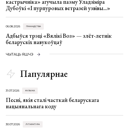
кастрычніка» агучыла паэму Уладзіміра
Дубоўкі «І пурпуровых ветразей узвівы...»
06.08.2026
ГРАМАДСТВА
Адбыўся трэці «Вялікі Воз» — злёт-летнік
беларускіх навукоўцаў
ЧЫТАЦЬ ЯШЧЭ
Папулярнае
31.07.2026
МУЗЫКА
Песні, якія сталі часткай беларускага
нацыянальнага коду
30.07.2026
ЛІТАРАТУРА