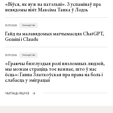
«Віўся, як вуж на патэльні». З успамінаў пра
невядомы візіт Максіма Танка ў Лодзь
31.07.2026
ГРАМАДСТВА
Гайд па малавядомых магчымасцях ChatGPT,
Gemini і Claude
31.07.2026
ГРАМАДСТВА
«Граючы бязглуздыя ролі нязломных людзей,
мы можам страціць тое важнае, што ў нас
ёсць»: Ганна Златкоўская пра права на боль і
слабасць у эміграцыі
ЧЫТАЦЬ ЯШЧЭ