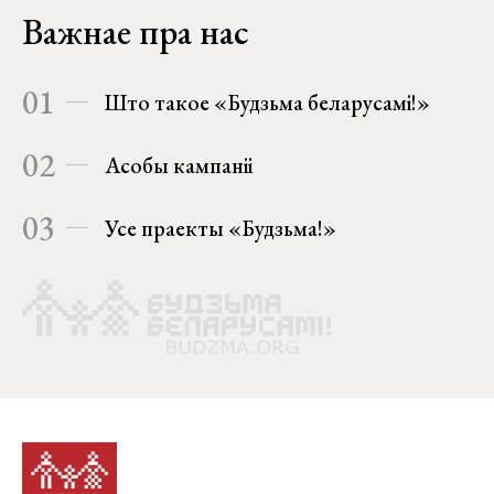
Важнае пра нас
01
Што такое «Будзьма беларусамі!»
02
Асобы кампаніі
03
Усе праекты «Будзьма!»