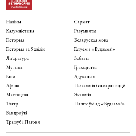
Навіны
Сармат
Калумністыка
Разумняты
Гісторыя
Беларуская мова
Гісторыя за 5 хвілін
Гатуем з «Будзьма!»
Літаратура
Забавы
Музыка
Грамадства
Кіно
Адукацыя
Афіша
Псіхалогія і самаразвіццё
Мастацтва
Экалогія
Тэатр
Паштоўкі ад «Будзьма!»
Вандроўкі
Трызуб і Пагоня