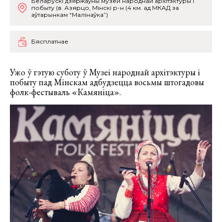
Беларускі дзяржаўны музей народнай архітэктуры і
побыту (в. Азярцо, Мінскі р-н (4 км. ад МКАД за
аўтарынкам “Малінаўка”)
Бясплатнае
Ужо ў гэтую суботу ў Музеі народнай архітэктуры і
побыту пад Мінскам адбудзецца восьмы штогадовы
фолк-фестываль «Камяніца».