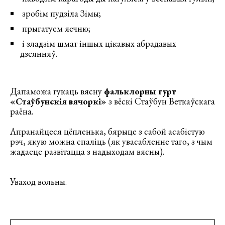
зробім пудзіла Зімы;
прыгатуем яечню;
і зладзім шмат іншых цікавых абрадавых
дзеянняў.
Дапаможа гукаць вясну
фальклорны гурт
«Стаўбунскія вячоркі»
з вёскі Стаўбун Веткаўскага
раёна.
Апранайцеся цёпленька, бярыце з сабой асабістую
рэч, якую можна спаліць (як увасабленне таго, з чым
жадаеце развітацца з надыходам вясны).
Уваход вольны.