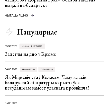
выдалі па-беларуску
ЧЫТАЦЬ ЯШЧЭ
Папулярнае
05.08.2026
«МАМА, НЕ ЖУРЫСЯ!»
Залегчы на дно ў Крыме
04.08.2026
ГРАМАДСТВА
ЛІТАРАТУРА
Як Міцкевіч стаў Коласам. Чаму класік
беларускай літаратуры карыстаўся
псеўданімам замест уласнага прозвішча?
04.08.2026