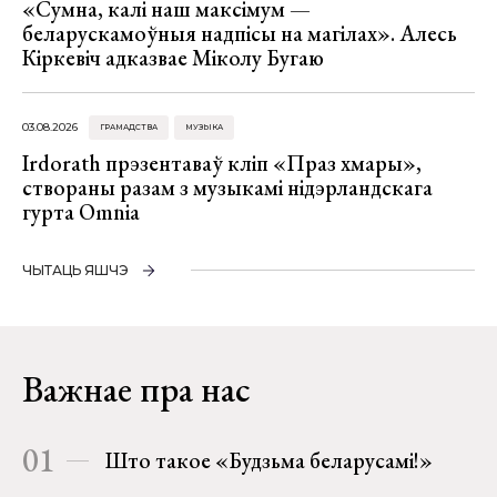
«Сумна, калі наш максімум —
беларускамоўныя надпісы на магілах». Алесь
Кіркевіч адказвае Міколу Бугаю
03.08.2026
ГРАМАДСТВА
МУЗЫКА
Irdorath прэзентаваў кліп «Праз хмары»,
створаны разам з музыкамі нідэрландскага
гурта Omnia
ЧЫТАЦЬ ЯШЧЭ
Важнае пра нас
01
Што такое «Будзьма беларусамі!»