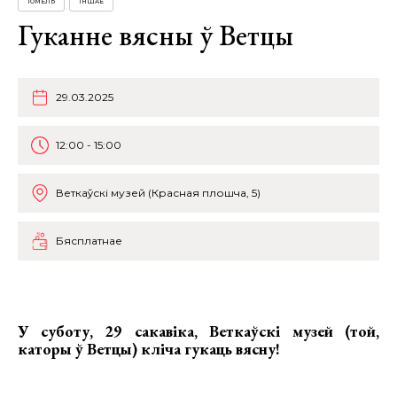
ГОМЕЛЬ
ІНШАЕ
Гуканне вясны ў Ветцы
29.03.2025
12:00 - 15:00
Веткаўскі музей (Красная плошча, 5)
Бясплатнае
У суботу, 29 сакавіка, Веткаўскі музей (той,
каторы ў Ветцы) кліча
гукаць вясну!