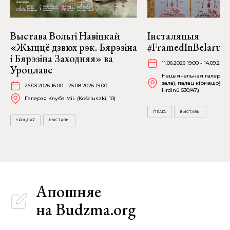
Выстава Вольгі Навіцкай
Інсталяцыя
«Жыццё дзвюх рэк. Бярэзіна
#FramedInBelarus 
і Бярэзіна Заходняя» ва
11.06.2026 19:00 - 14.09.2026
Уроцлаве
Нацыянальная галерэя П
зала), палац кірмашоў (
26.03.2026 16:00 - 25.08.2026 19:00
Hrdinů 530/47,)
Галерэя Клуба MiL (Kościuszki, 10)
ПРАГА
ВЫСТАВЫ
УРОЦЛАЎ
ВЫСТАВЫ
Апошняе
на Budzma.org