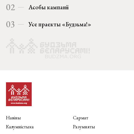
02
Асобы кампаніі
03
Усе праекты «Будзьма!»
Навіны
Сармат
Калумністыка
Разумняты