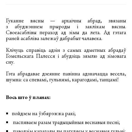
Гуканне вясны — архаічны абрад, звязаны
з абуджэннем прыроды і заклікам вясны.
Своеасаблівы пераход ад зімы да лета. Ад гэтага
раней асабліва залежаў дабрабыт чалавека.
Клічуць справіць адзін з самых адметных абрадаў
Гомельскага Палесся і абудзіць зямлю ад зімовага
сну.
Гэта абрадавае дзеянне павінна адзначацца весела,
шумна: са спевамі, гульнямі, карагодамі, танцамі!
Вось што ў планах:
пойдзем на ўзбярэжжа ракі;
паспяваем разам традыцыйныя веснавыя песні;
паводзім карагоды ды пагуляем у веснавыя гульні;