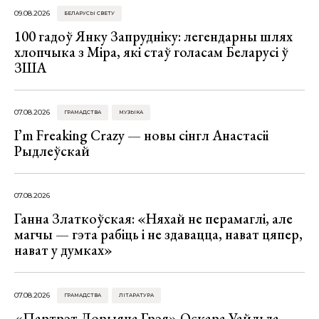
09.08.2026
БЕЛАРУСЫ СВЕТУ
100 гадоў Янку Запрудніку: легендарны шлях
хлопчыка з Міра, які стаў голасам Беларусі ў
ЗША
07.08.2026
ГРАМАДСТВА
МУЗЫКА
I’m Freaking Crazy — новы сінгл Анастасіі
Рыдлеўскай
07.08.2026
Ганна Златкоўская: «Няхай не перамаглі, але
магчы — гэта рабіць і не здавацца, нават цяпер,
нават у думках»
07.08.2026
ГРАМАДСТВА
ЛІТАРАТУРА
«Партрэт Дорыяна Грэя» Оскара Уайльда