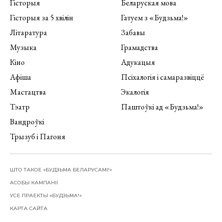
Гісторыя
Беларуская мова
Гісторыя за 5 хвілін
Гатуем з «Будзьма!»
Літаратура
Забавы
Музыка
Грамадства
Кіно
Адукацыя
Афіша
Псіхалогія і самаразвіццё
Мастацтва
Экалогія
Тэатр
Паштоўкі ад «Будзьма!»
Вандроўкі
Трызуб і Пагоня
ШТО ТАКОЕ «БУДЗЬМА БЕЛАРУСАМІ!»
АСОБЫ КАМПАНІІ
УСЕ ПРАЕКТЫ «БУДЗЬМА!»
КАРТА САЙТА