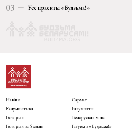
03
Усе праекты «Будзьма!»
Навіны
Сармат
Калумністыка
Разумняты
Гісторыя
Беларуская мова
Гісторыя за 5 хвілін
Гатуем з «Будзьма!»