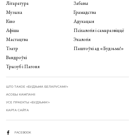
Літаратура
Забавы
Музыка
Грамадства
Кіно
Адукацыя
Афіша
Псіхалогія і самаразвіццё
Мастацтва
Экалогія
Тэатр
Паштоўкі ад «Будзьма!»
Вандроўкі
Трызуб і Пагоня
ШТО ТАКОЕ «БУДЗЬМА БЕЛАРУСАМІ!»
АСОБЫ КАМПАНІІ
УСЕ ПРАЕКТЫ «БУДЗЬМА!»
КАРТА САЙТА
FACEBOOK