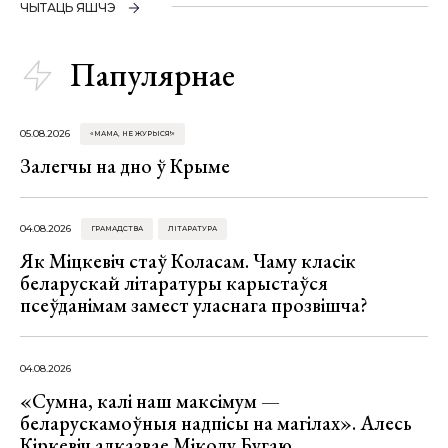
ЧЫТАЦЬ ЯШЧЭ
Папулярнае
05.08.2026
«МАМА, НЕ ЖУРЫСЯ!»
Залегчы на дно ў Крыме
04.08.2026
ГРАМАДСТВА
ЛІТАРАТУРА
Як Міцкевіч стаў Коласам. Чаму класік
беларускай літаратуры карыстаўся
псеўданімам замест уласнага прозвішча?
04.08.2026
«Сумна, калі наш максімум —
беларускамоўныя надпісы на магілах». Алесь
Кіркевіч адказвае Міколу Бугаю