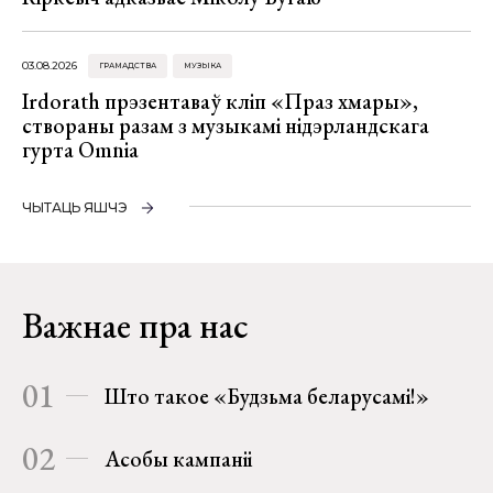
03.08.2026
ГРАМАДСТВА
МУЗЫКА
Irdorath прэзентаваў кліп «Праз хмары»,
створаны разам з музыкамі нідэрландскага
гурта Omnia
ЧЫТАЦЬ ЯШЧЭ
Важнае пра нас
01
Што такое «Будзьма беларусамі!»
02
Асобы кампаніі