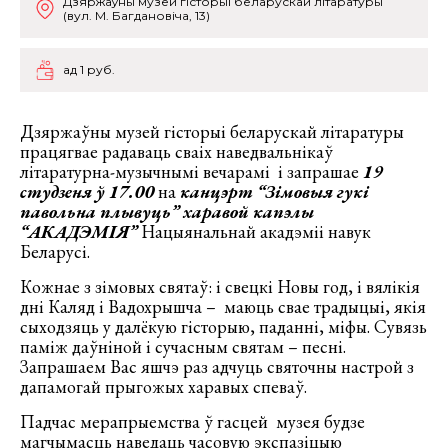
Дзяржаўны музей гісторыі беларускай літаратуры
(вул. М. Багдановіча, 13)
ад 1 руб.
Дзяржаўны музей гісторыі беларускай літаратуры
працягвае радаваць сваіх наведвальнікаў
літаратурна-музычнымі вечарамі і запрашае
19
студзеня ў 17.00
на
канцэрт “
Зімовыя
гукі
павольна плывуць
”
харавой капэлы
“АКАДЭМІЯ”
Нацыянальнай акадэміі навук
Беларусі.
Кожнае з зімовых святаў: і свецкі Новы год, і вялікія
дні Каляд і Вадохрышча – маюць свае традыцыі, якія
сыходзяць у далёкую гісторыю, паданні, міфы. Сувязь
паміж даўніной і сучасным святам – песні.
Запрашаем Вас яшчэ раз адчуць святочны настрой з
дапамогай прыгожых харавых спеваў.
Падчас мерапрыемства ў гасцей музея будзе
магчымасць наведаць часовую экспазіцыю