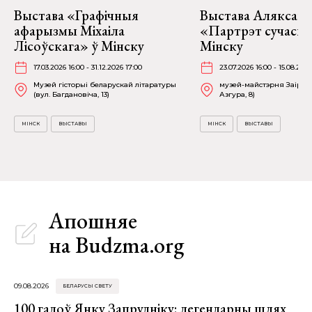
Выстава «Графічныя
Выстава Аляксан
афарызмы Міхаіла
«Партрэт сучасні
Лісоўскага» ў Мінску
Мінску
17.03.2026 16:00 - 31.12.2026 17:00
23.07.2026 16:00 - 15.08.2026
Музей гісторыі беларускай літаратуры
музей-майстэрня Заіра А
(вул. Багдановіча, 13)
Азгура, 8)
МІНСК
ВЫСТАВЫ
МІНСК
ВЫСТАВЫ
Апошняе
на Budzma.org
09.08.2026
БЕЛАРУСЫ СВЕТУ
100 гадоў Янку Запрудніку: легендарны шлях