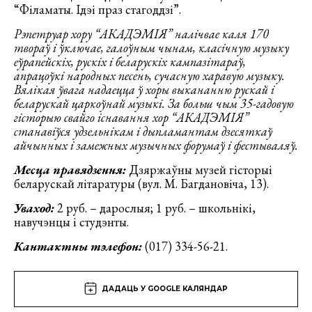
“Філаматы. Ідэі праз стагоддзі”.
Рэпетруар хору “АКАДЭМІЯ” налічвае каля 170
твораў і ўключае, галоўным чынам, класічную музыку
еўрапейскіх, рускіх і беларускіх кампазітараў,
апрацоўкі народных песень, сучасную харавую музыку.
Вялікая ўвага надаецца ў хоры выкананню рускай і
беларускай царкоўнай музыкі.
За больш чым 35-гадовую
гісторыю свайго існавання хор “АКАДЭМІЯ”
станавіўся удзельнікам і дыпламантам дзесяткаў
айчынных і замежных музычных форумаў і фестываляў.
Месца правядзення:
Дзяржаўны музей гісторыі
беларускай літаратуры (вул. М. Багдановіча, 13).
Уваход:
2 руб. – дарослыя; 1 руб. – школьнікі,
навучэнцы і студэнты.
Кантактны тэлефон:
(017) 334-56-21.
ДАДАЦЬ У GOOGLE КАЛЯНДАР