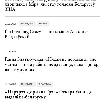
хлопчыка з Міра, які стаў голасам Беларусі ў
ЗША
07.08.2026
ГРАМАДСТВА
МУЗЫКА
I’m Freaking Crazy — новы сінгл Анастасіі
Рыдлеўскай
07.08.2026
Ганна Златкоўская: «Няхай не перамаглі, але
магчы — гэта рабіць і не здавацца, нават цяпер,
нават у думках»
07.08.2026
ГРАМАДСТВА
ЛІТАРАТУРА
«Партрэт Дорыяна Грэя» Оскара Уайльда
выдалі па-беларуску