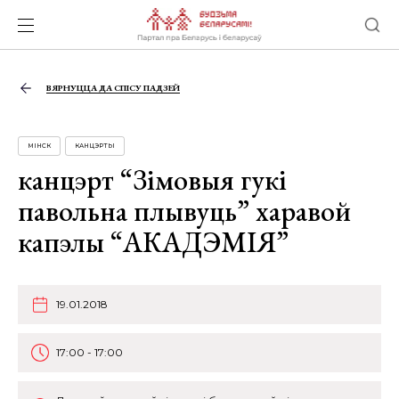
ВЯРНУЦЦА ДА СПІСУ ПАДЗЕЙ
МІНСК
КАНЦЭРТЫ
канцэрт “Зімовыя гукі
павольна плывуць” харавой
капэлы “АКАДЭМІЯ”
19.01.2018
17:00 - 17:00