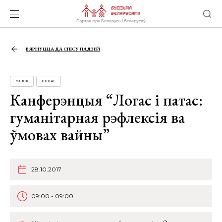
ВЯРНУЦЦА ДА СПІСУ ПАДЗЕЙ
МІНСК
ІНШАЕ
Канферэнцыя “Логас і патас:
гуманітарная рэфлексія ва
ўмовах вайны”
28.10.2017
09:00 - 09:00