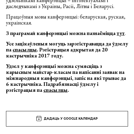
удзельнікамі канферэнцыі – інтэлектуаламі і
даследчыкамі з Украіны, Расіі, Літвы і Беларусі.
Працоўныя мовы канферэнцыі: беларуская, руская,
украінская.
З
праграмай канферэнцыі можна пазнаёміцца
тут
.
Усе зацікаўленыя могуць зарэгістравацца да ўдзелу
па
спасылцы
. Рэгістрацыя адкрытая да 20
кастрычніка 2017 году.
Удзел у канферэнцыі можна сумясціць з
карысным майстар-класам па напісанні заявак на
міжнародныя канферэнцыі, запіс на які трывае да
6 кастрычніка. Падрабязнасці ўдзелу і
рэгістрацыя па
спасылцы
.
ДАДАЦЬ У GOOGLE КАЛЯНДАР