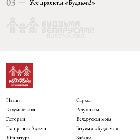
03
Усе праекты «Будзьма!»
Навіны
Сармат
Калумністыка
Разумняты
Гісторыя
Беларуская мова
Гісторыя за 5 хвілін
Гатуем з «Будзьма!»
Літаратура
Забавы