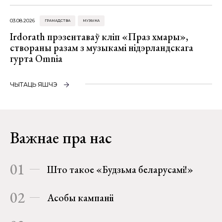
03.08.2026
ГРАМАДСТВА
МУЗЫКА
Irdorath прэзентаваў кліп «Праз хмары»,
створаны разам з музыкамі нідэрландскага
гурта Omnia
ЧЫТАЦЬ ЯШЧЭ
Важнае пра нас
01
Што такое «Будзьма беларусамі!»
02
Асобы кампаніі