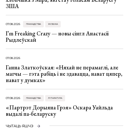
ЗША
07.08.2026
ГРАМАДСТВА
МУЗЫКА
I’m Freaking Crazy — новы сінгл Анастасіі
Рыдлеўскай
07.08.2026
Ганна Златкоўская: «Няхай не перамаглі, але
магчы — гэта рабіць і не здавацца, нават цяпер,
нават у думках»
07.08.2026
ГРАМАДСТВА
ЛІТАРАТУРА
«Партрэт Дорыяна Грэя» Оскара Уайльда
выдалі па-беларуску
ЧЫТАЦЬ ЯШЧЭ