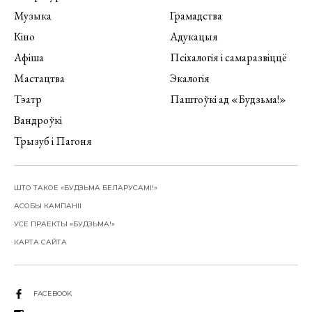
Музыка
Грамадства
Кіно
Адукацыя
Афіша
Псіхалогія і самаразвіццё
Мастацтва
Экалогія
Тэатр
Паштоўкі ад «Будзьма!»
Вандроўкі
Трызуб і Пагоня
ШТО ТАКОЕ «БУДЗЬМА БЕЛАРУСАМІ!»
АСОБЫ КАМПАНІІ
УСЕ ПРАЕКТЫ «БУДЗЬМА!»
КАРТА САЙТА
FACEBOOK