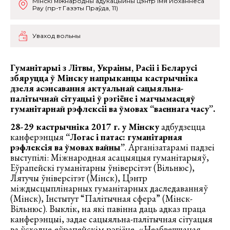
Мінскі міжнародны адукацыйны цэнтр імя Йоханнеса
Рау (пр-т Газэты Праўда, 11)
Уваход вольны
Гуманітарыі з Літвы, Украіны, Расіі і Беларусі
збяруцца ў Мінску напрыканцы кастрычніка
дзеля асэнсавання актуальнай сацыяльна-
палітычнай сітуацыі ў рэгіёне і магчымасцяў
гуманітарнай рэфлексіі ва ўмовах “ваеннага часу”.
28-29 кастрычніка
2017 г. у Мінску
адбудзецца
канферэнцыя
“Логас і патас: гуманітарная
рэфлексія ва ўмовах вайны”
. Арганізатарамі падзеі
выступілі: Міжнародная асацыяцыя гуманітарыяў,
Еўрапейскі гуманітарны ўніверсітэт (Вільнюс),
Лятучы ўніверсітэт (Мінск), Цэнтр
міждысцыплінарных гуманітарных даследаванняў
(Мінск), Інстытут “Палітычная сфера” (Мінск-
Вільнюс). Выклік, на які павінна даць адказ праца
канферэнцыі, задае сацыяльна-палітычная сітуацыя
ва ўсходне-еўрапейскім рэгіёне. «Неабвешчаная