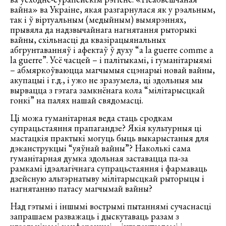
вайна» ва Украіне, якая разгарнулася як у рэальным,
так і ў віртуальным (медыйным) вымярэннях,
прывяла да надзвычайнага нагнятання рыторыкі
вайны, схільнасці да квазірацыянальных
абгрунтаванняў і афектаў ў духу “a la guerre comme a
la guerre”. Усё часцей – і палітыкамі, і гуманітарыямі
– абмяркоўваюцца магчымыя сцэнарыі новай вайны,
акупацыі і г.д., і ужо не зразумела, ці здольныя мы
вырвацца з гэтага замкнёнага кола “мілітарысцкай
гонкі” на палях нашай свядомасці.
Ці можа гуманітарная веда стаць сродкам
супрацьстаяння прапагандзе? Якія культурныя ці
мастацкія практыкі могуць быць выкарыстаныя для
дэканструкцыі “уяўнай вайны”? Наколькі сама
гуманітарная думка здольная заставацца па-за
рамкамі ідэалагічнага супрацьстаяння і фармаваць
дзейсную альтэрнатыву мілітарысцкай рыторыцы і
нагнятанню патасу магчымай вайны?
Над гэтымі і іншымі вострымі пытаннямі сучаснасці
запрашаем разважаць і дыскутаваць разам з