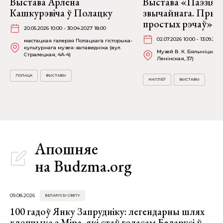
Выстава Арлена
Выстава «Паэзія
Кашкурэвіча ў Полацку
звычайнага. Прыг
простых рэчаў» у 
20.05.2026 10:00 - 30.04.2027 18:00
02.07.2026 10:00 - 13.09.202
мастацкая галерэя Полацкага гісторыка-
культурнага музея-запаведніка (вул.
Музей В. К. Бялыніцкага-
Стралецкая, 4A-4)
Ленінская, 37)
ПОЛАЦК
ВЫСТАВЫ
МАГІЛЁЎ
ВЫСТАВЫ
Апошняе
на Budzma.org
09.08.2026
БЕЛАРУСЫ СВЕТУ
100 гадоў Янку Запрудніку: легендарны шлях
хлопчыка з Міра, які стаў голасам Беларусі ў