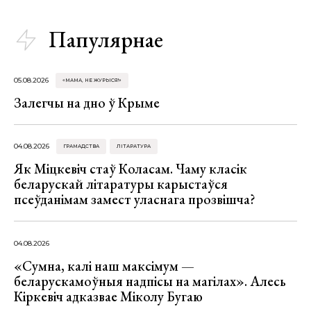
Папулярнае
05.08.2026
«МАМА, НЕ ЖУРЫСЯ!»
Залегчы на дно ў Крыме
04.08.2026
ГРАМАДСТВА
ЛІТАРАТУРА
Як Міцкевіч стаў Коласам. Чаму класік
беларускай літаратуры карыстаўся
псеўданімам замест уласнага прозвішча?
04.08.2026
«Сумна, калі наш максімум —
беларускамоўныя надпісы на магілах». Алесь
Кіркевіч адказвае Міколу Бугаю