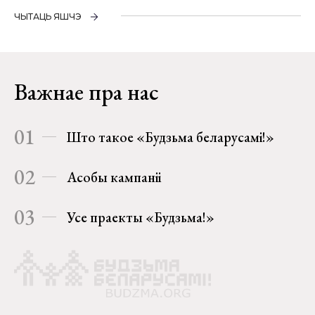
ЧЫТАЦЬ ЯШЧЭ
Важнае пра нас
01
Што такое «Будзьма беларусамі!»
02
Асобы кампаніі
03
Усе праекты «Будзьма!»