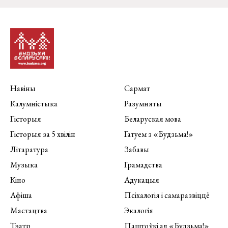
Навіны
Сармат
Калумністыка
Разумняты
Гісторыя
Беларуская мова
Гісторыя за 5 хвілін
Гатуем з «Будзьма!»
Літаратура
Забавы
Музыка
Грамадства
Кіно
Адукацыя
Афіша
Псіхалогія і самаразвіццё
Мастацтва
Экалогія
Тэатр
Паштоўкі ад «Будзьма!»