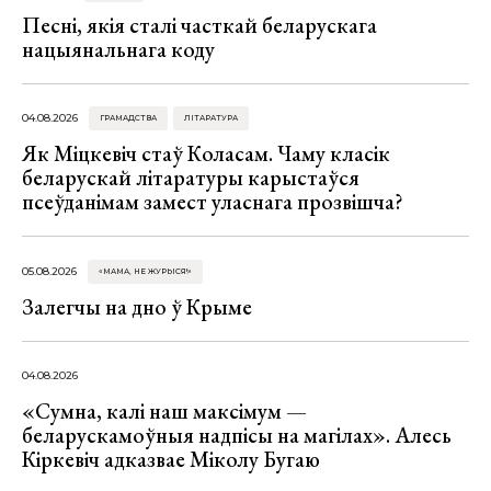
Песні, якія сталі часткай беларускага
нацыянальнага коду
04.08.2026
ГРАМАДСТВА
ЛІТАРАТУРА
Як Міцкевіч стаў Коласам. Чаму класік
беларускай літаратуры карыстаўся
псеўданімам замест уласнага прозвішча?
05.08.2026
«МАМА, НЕ ЖУРЫСЯ!»
Залегчы на дно ў Крыме
04.08.2026
«Сумна, калі наш максімум —
беларускамоўныя надпісы на магілах». Алесь
Кіркевіч адказвае Міколу Бугаю