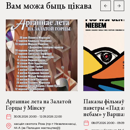
Вам можа быць цікава
Арганнае лета на Залатой
Паказы фільмаў н
Горцы ў Мінску
паветры «Пад аг
небам» у Варшаве
30.05.2026 20:00 - 12.09.2026 22:00
08.07.2026 20:00 - 09.09.20
касцёл святога Роха (пр-т Незалежнасці,
44 А (за Палацам мастацтваў))