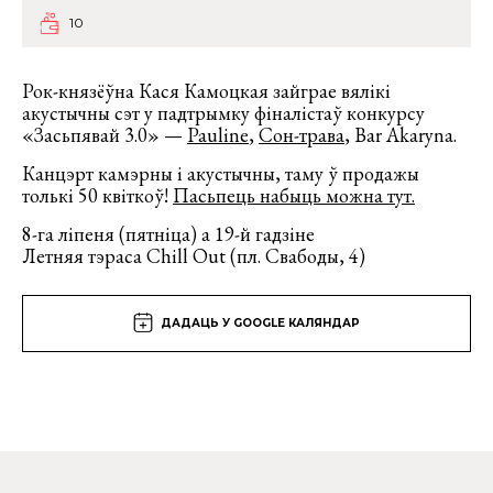
10
Рок-князёўна Кася Камоцкая зайграе вялікі
акустычны сэт у падтрымку фіналістаў конкурсу
«Засьпявай 3.0» —
Pauline
,
Сон-трава
, Bar Akaryna.
Канцэрт камэрны і акустычны, таму ў продажы
толькі 50 квіткоў!
Пасьпець набыць можна тут.
8-га ліпеня (пятніца) а 19-й гадзіне
Летняя тэраса Chill Out (пл. Свабоды, 4)
ДАДАЦЬ У GOOGLE КАЛЯНДАР