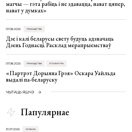
магчы — гэта рабіць і не здавацца, нават цяпер,
нават у думках»
07.08.2026
ГРАМАДСТВА
Дзе і калі беларусы свету будуць адзначаць
Дзень Годнасці. Расклад мерапрыемстваў
07.08.2026
ГРАМАДСТВА
ЛІТАРАТУРА
«Партрэт Дорыяна Грэя» Оскара Уайльда
выдалі па-беларуску
ЧЫТАЦЬ ЯШЧЭ
Папулярнае
31.07.2026
МУЗЫКА