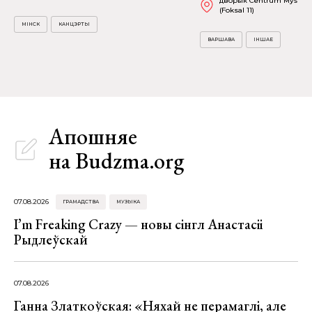
дворык Centrum Myśli Ja
(Foksal 11)
МІНСК
КАНЦЭРТЫ
ВАРШАВА
ІНШАЕ
Апошняе
на Budzma.org
07.08.2026
ГРАМАДСТВА
МУЗЫКА
I’m Freaking Crazy — новы сінгл Анастасіі
Рыдлеўскай
07.08.2026
Ганна Златкоўская: «Няхай не перамаглі, але