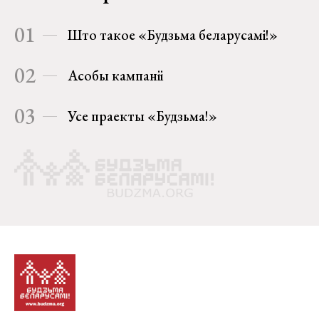
01
Што такое «Будзьма беларусамі!»
02
Асобы кампаніі
03
Усе праекты «Будзьма!»