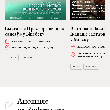
Выстава «Прастора вечных
Выстава «Пасланні
сэнсаў» у Віцебску
Іканапіс і алтарн
у Мінску
15.07.2026 15:00 - 20.09.2026 18:00
22.07.2026 11:00 - 31.08.2026
мастацкі музей (вул. Леніна, 32)
Нацыянальны мастацкі 
(выставачны корпус) (К. 
ВІЦЕБСК
ВЫСТАВЫ
МІНСК
ВЫСТАВЫ
Апошняе
на Budzma.org