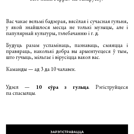
Вас чакае вельмі бадзерая, вясёлая і сучасная гульня,
у якой знайшлося месца не толькі музыцы, але і
папулярнай культуры, тэлебачанню і г. д.
Будуць разам успамінаць, пазнаваць, смяяцца і
правяраць, наколькі добра вы арыентуецеся ў тым,
што гучыць, мільгае і вірусіцца вакол вас.
Каманды — ад 3 да 10 чалавек.
Удзел —
10 еўра з гульца
. Рэгіструйцеся
па спасылцы.
ЗАРЭГІСТРАВАЦЦА