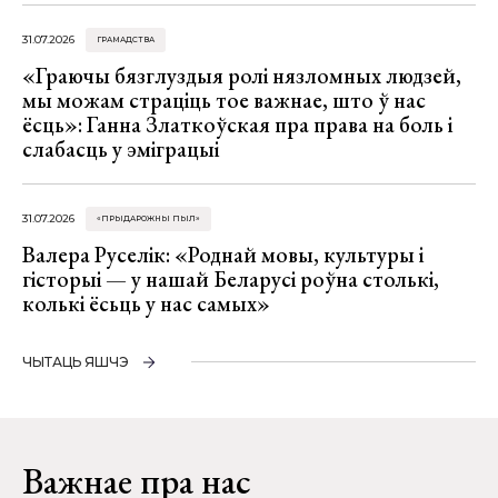
31.07.2026
ГРАМАДСТВА
«Граючы бязглуздыя ролі нязломных людзей,
мы можам страціць тое важнае, што ў нас
ёсць»: Ганна Златкоўская пра права на боль і
слабасць у эміграцыі
31.07.2026
«ПРЫДАРОЖНЫ ПЫЛ»
Валера Руселік: «Роднай мовы, культуры і
гісторыі — у нашай Беларусі роўна столькі,
колькі ёсьць у нас самых»
ЧЫТАЦЬ ЯШЧЭ
Важнае пра нас