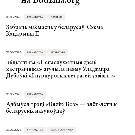
06.08.2026
ГРАМАДСТВА
ГІСТОРЫЯ
Забраць маёмасць у беларусаў. Схема
Кацярыны ІІ
06.08.2026
ГРАМАДСТВА
ЛІТАРАТУРА
Ініцыятыва «Непаслухмяныя дзеці
кастрычніка» агучыла паэму Уладзіміра
Дубоўкі «І пурпуровых ветразей узвівы...»
06.08.2026
ГРАМАДСТВА
Адбыўся трэці «Вялікі Воз» — злёт-летнік
беларускіх навукоўцаў
06.08.2026
ГРАМАДСТВА
БЕЛАРУСКАЯ МОВА