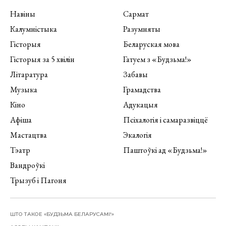
Навіны
Сармат
Калумністыка
Разумняты
Гісторыя
Беларуская мова
Гісторыя за 5 хвілін
Гатуем з «Будзьма!»
Літаратура
Забавы
Музыка
Грамадства
Кіно
Адукацыя
Афіша
Псіхалогія і самаразвіццё
Мастацтва
Экалогія
Тэатр
Паштоўкі ад «Будзьма!»
Вандроўкі
Трызуб і Пагоня
ШТО ТАКОЕ «БУДЗЬМА БЕЛАРУСАМІ!»