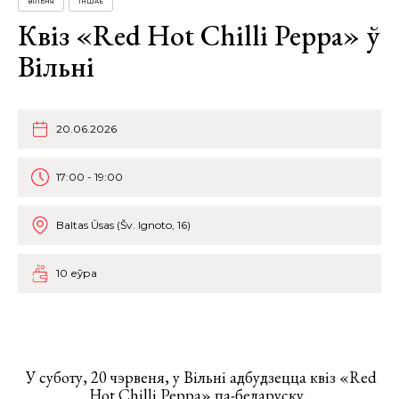
ВІЛЬНЯ
ІНШАЕ
Квіз «Red Hot Chilli Peppa» ў
Вільні
20.06.2026
17:00 - 19:00
Baltas Ūsas (Šv. Ignoto, 16)
10 еўра
У суботу, 20 чэрвеня, у Вільні адбудзецца квіз «Red
Hot Chilli Peppa» па-беларуску.