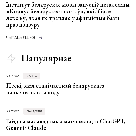
Інстытут беларускае мовы запусціў незалежны
«Корпус беларускіх тэкстаў», які збірае
лексіку, якая не трапляе ў афіцыйныя базы
праз цэнзуру
ЧЫТАЦЬ ЯШЧЭ
Папулярнае
31.07.2026
МУЗЫКА
Песні, якія сталі часткай беларускага
нацыянальнага коду
31.07.2026
ГРАМАДСТВА
Гайд па малавядомых магчымасцях ChatGPT,
Gemini і Claude