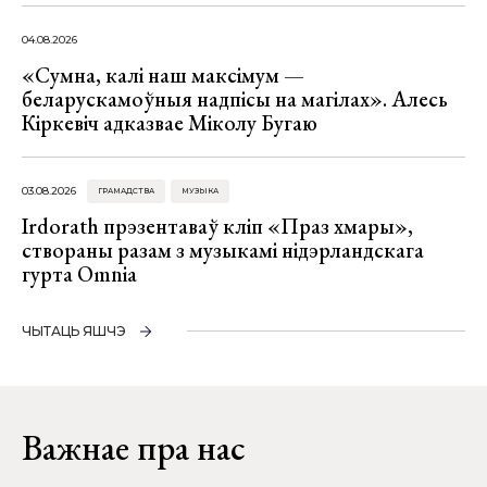
04.08.2026
«Сумна, калі наш максімум —
беларускамоўныя надпісы на магілах». Алесь
Кіркевіч адказвае Міколу Бугаю
03.08.2026
ГРАМАДСТВА
МУЗЫКА
Irdorath прэзентаваў кліп «Праз хмары»,
створаны разам з музыкамі нідэрландскага
гурта Omnia
ЧЫТАЦЬ ЯШЧЭ
Важнае пра нас