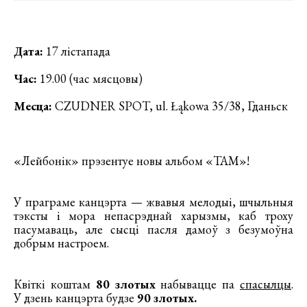
Дата:
17 лістапада
Час:
19.00 (час мясцовы)
Месца:
CZUDNER SPOT, ul. Łąkowa 35/38, Гданьск
«Лейбонік» прэзентуе новы альбом «ТАМ»!
У праграме канцэрта — жвавыя мелодыі, шчыльныя
тэксты і мора непасрэднай харызмы, каб троху
пасумаваць, але сысці пасля дамоў з безумоўна
добрым настроем.
Квіткі коштам
80 злотых
набывацце па
спасылцы
.
У дзень канцэрта будзе
90 злотых.