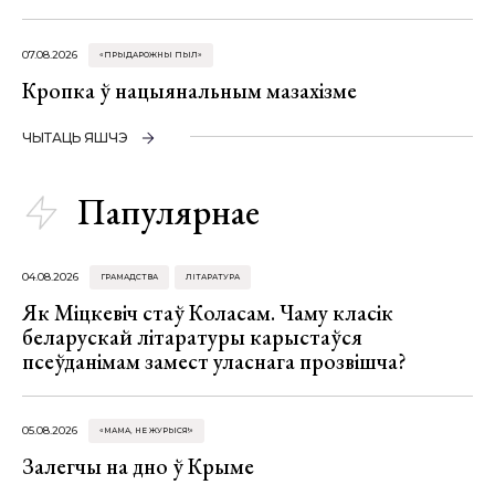
07.08.2026
«ПРЫДАРОЖНЫ ПЫЛ»
Кропка ў нацыянальным мазахізме
ЧЫТАЦЬ ЯШЧЭ
Папулярнае
04.08.2026
ГРАМАДСТВА
ЛІТАРАТУРА
Як Міцкевіч стаў Коласам. Чаму класік
беларускай літаратуры карыстаўся
псеўданімам замест уласнага прозвішча?
05.08.2026
«МАМА, НЕ ЖУРЫСЯ!»
Залегчы на дно ў Крыме