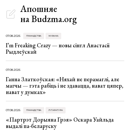
Апошняе
на Budzma.org
07.08.2026
ГРАМАДСТВА
МУЗЫКА
I’m Freaking Crazy — новы сінгл Анастасіі
Рыдлеўскай
07.08.2026
Ганна Златкоўская: «Няхай не перамаглі, але
магчы — гэта рабіць і не здавацца, нават цяпер,
нават у думках»
07.08.2026
ГРАМАДСТВА
ЛІТАРАТУРА
«Партрэт Дорыяна Грэя» Оскара Уайльда
выдалі па-беларуску