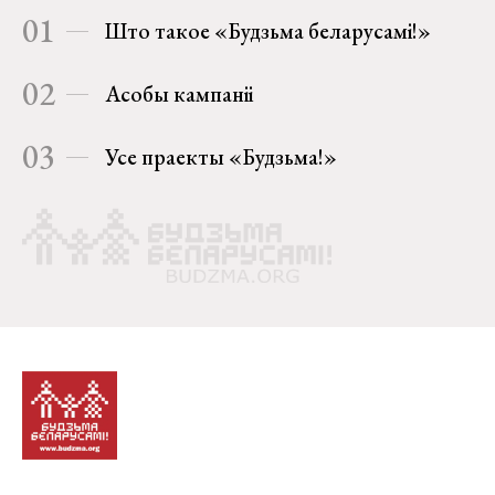
01
Што такое «Будзьма беларусамі!»
02
Асобы кампаніі
03
Усе праекты «Будзьма!»