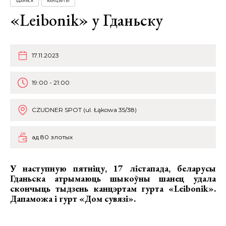
ГДАНЬСК
КАНЦЭРТЫ
«Leibonik» у Гданьску
17.11.2023
19:00 - 21:00
CZUDNER SPOT (ul. Łąkowa 35/38)
ад 80 злотых
У наступную пятніцу, 17 лістапада, беларусы
Гданьска атрымаюць шыкоўны шанец удала
скончыць тыдзень
канцэртам гурта «Leibonik»
.
Дапаможа і гурт
«Дом сувязі».