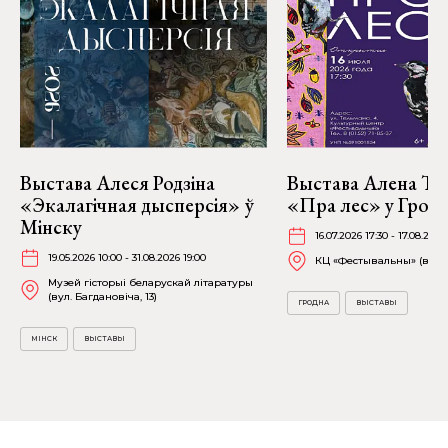
Выстава Алеся Родзіна
Выстава Алена Тр
«Экалагічная дысперсія» ў
«Пра лес» у Грод
Мінску
16.07.2026 17:30 - 17.08.2026
19.05.2026 10:00 - 31.08.2026 19:00
КЦ «Фестывальны» (вул. 
Музей гісторыі беларускай літаратуры
(вул. Багдановіча, 13)
ГРОДНА
ВЫСТАВЫ
МІНСК
ВЫСТАВЫ