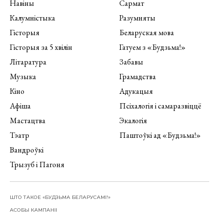
Навіны
Сармат
Калумністыка
Разумняты
Гісторыя
Беларуская мова
Гісторыя за 5 хвілін
Гатуем з «Будзьма!»
Літаратура
Забавы
Музыка
Грамадства
Кіно
Адукацыя
Афіша
Псіхалогія і самаразвіццё
Мастацтва
Экалогія
Тэатр
Паштоўкі ад «Будзьма!»
Вандроўкі
Трызуб і Пагоня
ШТО ТАКОЕ «БУДЗЬМА БЕЛАРУСАМІ!»
АСОБЫ КАМПАНІІ