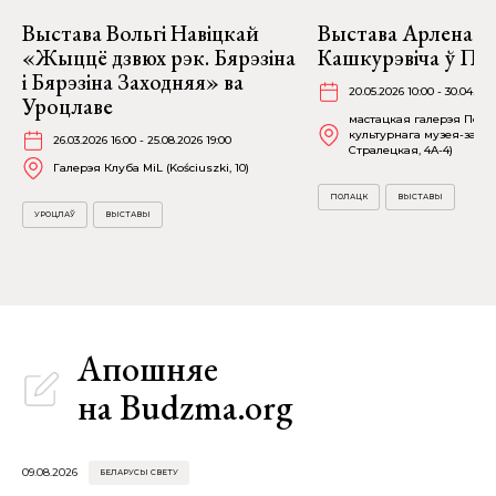
Выстава Вольгі Навіцкай
Выстава Арлена
«Жыццё дзвюх рэк. Бярэзіна
Кашкурэвіча ў По
і Бярэзіна Заходняя» ва
20.05.2026 10:00 - 30.04.202
Уроцлаве
мастацкая галерэя Полац
культурнага музея-запав
26.03.2026 16:00 - 25.08.2026 19:00
Стралецкая, 4A-4)
Галерэя Клуба MiL (Kościuszki, 10)
ПОЛАЦК
ВЫСТАВЫ
УРОЦЛАЎ
ВЫСТАВЫ
Апошняе
на Budzma.org
09.08.2026
БЕЛАРУСЫ СВЕТУ