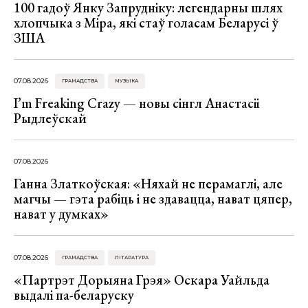
100 гадоў Янку Запрудніку: легендарны шлях
хлопчыка з Міра, які стаў голасам Беларусі ў
ЗША
07.08.2026
ГРАМАДСТВА
МУЗЫКА
I’m Freaking Crazy — новы сінгл Анастасіі
Рыдлеўскай
07.08.2026
Ганна Златкоўская: «Няхай не перамаглі, але
магчы — гэта рабіць і не здавацца, нават цяпер,
нават у думках»
07.08.2026
ГРАМАДСТВА
ЛІТАРАТУРА
«Партрэт Дорыяна Грэя» Оскара Уайльда
выдалі па-беларуску