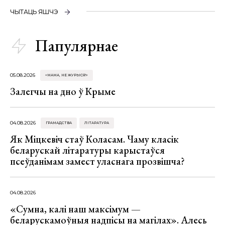
ЧЫТАЦЬ ЯШЧЭ
Папулярнае
05.08.2026
«МАМА, НЕ ЖУРЫСЯ!»
Залегчы на дно ў Крыме
04.08.2026
ГРАМАДСТВА
ЛІТАРАТУРА
Як Міцкевіч стаў Коласам. Чаму класік
беларускай літаратуры карыстаўся
псеўданімам замест уласнага прозвішча?
04.08.2026
«Сумна, калі наш максімум —
беларускамоўныя надпісы на магілах». Алесь