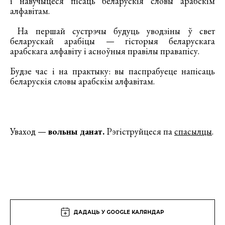
і навучыцеся пісаць беларускія словы арабскім
алфавітам.
На першай сустрэчы будуць уводзіны ў свет
беларускай арабіцы — гісторыя беларускага
арабскага алфавіту і асноўныя правілы правапісу.
Будзе час і на практыку: вы паспрабуеце напісаць
беларускія словы арабскім алфавітам.
Уваход —
вольны данат.
Рэгіструйцеся па
спасылцы
.
ДАДАЦЬ У GOOGLE КАЛЯНДАР