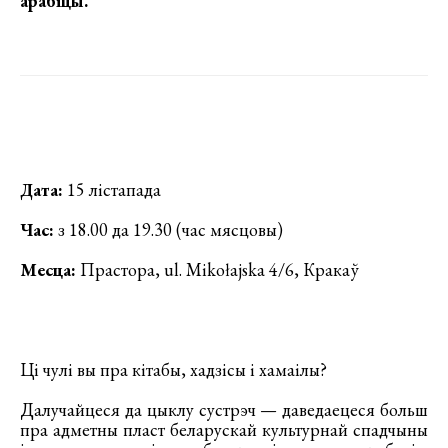
арабіцы
.
Дата:
15 лістапада
Час:
з 18.00 да 19.30 (час мясцовы)
Месца:
Прастора, ul. Mikołajska 4/6, Кракаў
Ці чулі вы пра кітабы, хадзісы і хамаілы?
Далучайцеся да цыклу сустрэч — даведаецеся больш
пра адметны пласт беларускай культурнай спадчыны