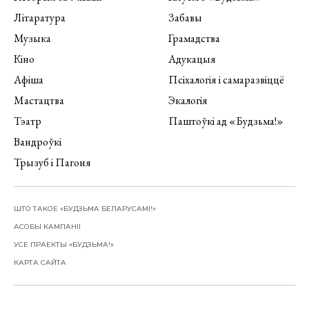
Літаратура
Забавы
Музыка
Грамадства
Кіно
Адукацыя
Афіша
Псіхалогія і самаразвіццё
Мастацтва
Экалогія
Тэатр
Паштоўкі ад «Будзьма!»
Вандроўкі
Трызуб і Пагоня
ШТО ТАКОЕ «БУДЗЬМА БЕЛАРУСАМІ!»
АСОБЫ КАМПАНІІ
УСЕ ПРАЕКТЫ «БУДЗЬМА!»
КАРТА САЙТА