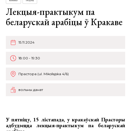
КРАКАЎ
ІНШАЕ
Лекцыя-практыкум па
беларускай арабіцы ў Кракаве
15.11.2024
18:00 - 19:30
Прастора (ul. Mikołajska 4/6)
вольны данат
У пятніцу, 15 лістапада, у кракаўскай Прасторы
адбудзецца
лекцыя-практыкум па беларускай