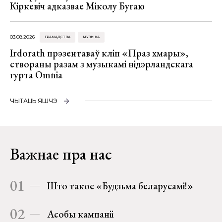
Кіркевіч адказвае Міколу Бугаю
03.08.2026
ГРАМАДСТВА
МУЗЫКА
Irdorath прэзентаваў кліп «Праз хмары»,
створаны разам з музыкамі нідэрландскага
гурта Omnia
ЧЫТАЦЬ ЯШЧЭ
Важнае пра нас
01
Што такое «Будзьма беларусамі!»
02
Асобы кампаніі