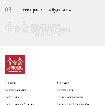
03
Усе праекты «Будзьма!»
Навіны
Сармат
Калумністыка
Разумняты
Гісторыя
Беларуская мова
Гісторыя за 5 хвілін
Гатуем з «Будзьма!»