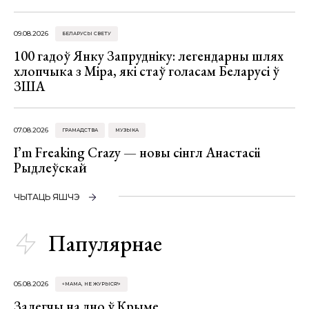
09.08.2026
БЕЛАРУСЫ СВЕТУ
100 гадоў Янку Запрудніку: легендарны шлях
хлопчыка з Міра, які стаў голасам Беларусі ў
ЗША
07.08.2026
ГРАМАДСТВА
МУЗЫКА
I’m Freaking Crazy — новы сінгл Анастасіі
Рыдлеўскай
ЧЫТАЦЬ ЯШЧЭ
Папулярнае
05.08.2026
«МАМА, НЕ ЖУРЫСЯ!»
Залегчы на дно ў Крыме