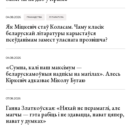
04.08.2026
ГРАМАДСТВА
ЛІТАРАТУРА
Як Міцкевіч стаў Коласам. Чаму класік
беларускай літаратуры карыстаўся
псеўданімам замест уласнага прозвішча?
04.08.2026
«Сумна, калі наш максімум —
беларускамоўныя надпісы на магілах». Алесь
Кіркевіч адказвае Міколу Бугаю
07.08.2026
Ганна Златкоўская: «Няхай не перамаглі, але
магчы — гэта рабіць і не здавацца, нават цяпер,
нават у думках»