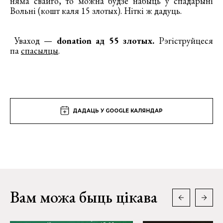
няма свайго, то можна будзе набыць у спадарыні
Вольні (кошт каля 15 злотых). Ніткі ж дадуць.
Уваход —
donation ад 55 злотых.
Рэгіструйцеся
па
спасылцы
.
ДАДАЦЬ У GOOGLE КАЛЯНДАР
Вам можа быць цікава