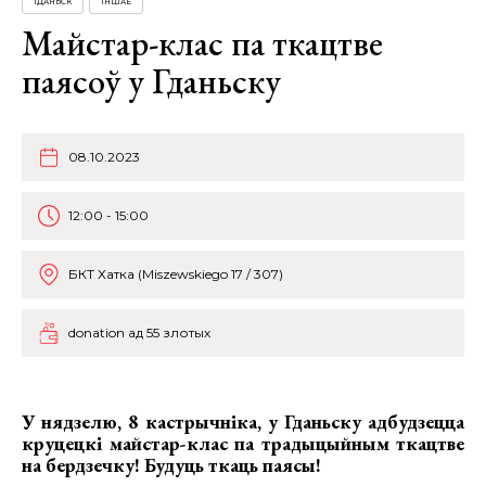
ГДАНЬСК
ІНШАЕ
Майстар-клас па ткацтве
паясоў у Гданьску
08.10.2023
12:00 - 15:00
БКТ Хатка (Miszewskiego 17 / 307)
donation ад 55 злотых
У нядзелю, 8 кастрычніка, у Гданьску адбудзецца
круцецкі
майстар-клас па традыцыйным ткацтве
на бердзечку!
Будуць ткаць паясы!