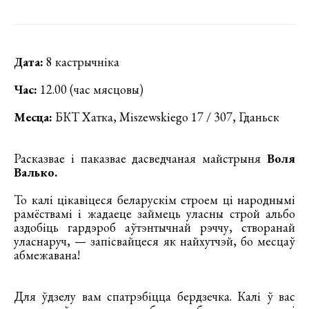
Дата:
8 кастрычніка
Час:
12.00 (час мясцовы)
Месца:
БКТ Хатка, Miszewskiego 17 / 307, Гданьск
Расказвае і паказвае дасведчаная майстрыня
Воля
Валько.
То калі цікавіцеся беларускім строем ці народнымі
рамёствамі і жадаеце займець уласны строй альбо
аздобіць гардэроб аўтэнтычнай рэччу, створанай
уласнаруч, — запісвайцеся як найхутчэй, бо месцаў
абмежавана!
Для ўдзелу вам спатрэбіцца бердзечка. Калі ў вас