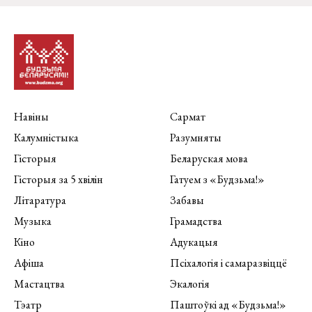
Навіны
Сармат
Калумністыка
Разумняты
Гісторыя
Беларуская мова
Гісторыя за 5 хвілін
Гатуем з «Будзьма!»
Літаратура
Забавы
Музыка
Грамадства
Кіно
Адукацыя
Афіша
Псіхалогія і самаразвіццё
Мастацтва
Экалогія
Тэатр
Паштоўкі ад «Будзьма!»