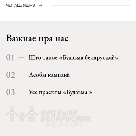
ЧЫТАЦЬ ЯШЧЭ
Важнае пра нас
01
Што такое «Будзьма беларусамі!»
02
Асобы кампаніі
03
Усе праекты «Будзьма!»