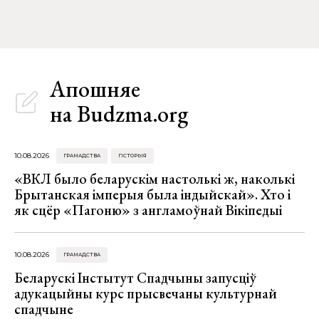
Апошняе
на Budzma.org
10.08.2026
ГРАМАДСТВА
ГІСТОРЫЯ
«ВКЛ было беларускім настолькі ж, наколькі
Брытанская імперыя была індыйскай». Хто і
як сцёр «Пагоню» з англамоўнай Вікіпедыі
10.08.2026
ГРАМАДСТВА
Беларускі Інстытут Спадчыны запусціў
адукацыйны курс прысвечаны культурнай
спадчыне