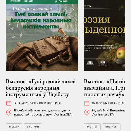
Выстава «Гукі роднай зямлі:
Выстава «Паэзія
беларускія народныя
звычайнага. Прыг
інструменты» ў Віцебску
простых рэчаў» у 
30.06.2026 15:00 - 10.08.2026 18:00
02.07.2026 10:00 - 13.09.202
Віцебскі абласны метадычны цэнтр
Музей В. К. Бялыніцкага-
народнай творчасці (вул. Леніна, 35А)
Ленінская, 37)
ВІЦЕБСК
ВЫСТАВЫ
МАГІЛЁЎ
ВЫСТАВЫ