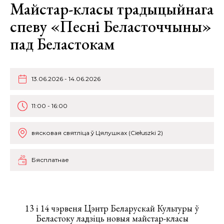
Майстар-класы традыцыйнага
спеву «Песні Беласточчыны»
пад Беластокам
13.06.2026 - 14.06.2026
11:00 - 16:00
вясковая святліца ў Цялушках (Ciełuszki 2)
Бясплатнае
13 і 14 чэрвеня Цэнтр Беларускай Культуры ў
Беластоку ладзіць новыя майстар-класы