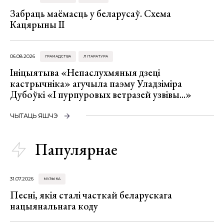
Забраць маёмасць у беларусаў. Схема
Кацярыны ІІ
06.08.2026
ГРАМАДСТВА
ЛІТАРАТУРА
Ініцыятыва «Непаслухмяныя дзеці
кастрычніка» агучыла паэму Уладзіміра
Дубоўкі «І пурпуровых ветразей узвівы...»
ЧЫТАЦЬ ЯШЧЭ
Папулярнае
31.07.2026
МУЗЫКА
Песні, якія сталі часткай беларускага
нацыянальнага коду