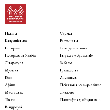
Навіны
Сармат
Калумністыка
Разумняты
Гісторыя
Беларуская мова
Гісторыя за 5 хвілін
Гатуем з «Будзьма!»
Літаратура
Забавы
Музыка
Грамадства
Кіно
Адукацыя
Афіша
Псіхалогія і самаразвіццё
Мастацтва
Экалогія
Тэатр
Паштоўкі ад «Будзьма!»
Вандроўкі