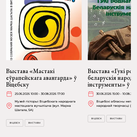
Выстава «Мастакі
Выстава «Гукі род
еўрапейскага авангарда» ў
беларускія народ
Віцебску
інструменты» ў Ві
25.06.2026 10:00 - 30.08.2026 17:00
30.06.2026 15:00 - 10.08.202
Музей гісторыі Віцебскага народнага
Віцебскі абласны метад
мастацкага вучылішча (вул. Марка
народнай творчасці (вул.
Шагала, 5А)
ВІЦЕБСК
ВЫСТАВЫ
ВІЦЕБСК
ВЫСТАВЫ