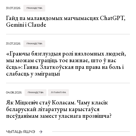
31.07.2026
ГРАМАДСТВА
Гайд па малавядомых магчымасцях ChatGPT,
Gemini і Claude
31.07.2026
ГРАМАДСТВА
«Граючы бязглуздыя ролі нязломных людзей,
мы можам страціць тое важнае, што ў нас
ёсць»: Ганна Златкоўская пра права на боль і
слабасць у эміграцыі
04.08.2026
ГРАМАДСТВА
ЛІТАРАТУРА
Як Міцкевіч стаў Коласам. Чаму класік
беларускай літаратуры карыстаўся
псеўданімам замест уласнага прозвішча?
ЧЫТАЦЬ ЯШЧЭ