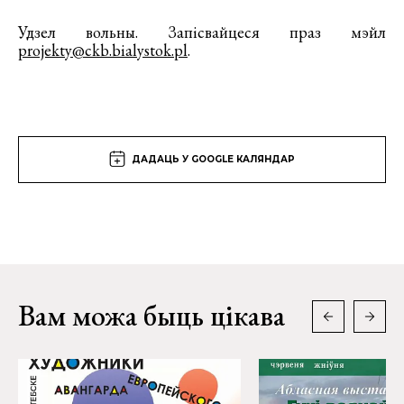
Удзел вольны. Запісвайцеся праз мэйл
projekty@ckb.bialystok.pl
.
ДАДАЦЬ У GOOGLE КАЛЯНДАР
Вам можа быць цікава