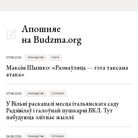
Апошняе
на Budzma.org
07.08.2026
ГРАМАДСТВА
ТЭАТР
Максім Шышко: «Размаўляць — гэта таксама
атака»
07.08.2026
ГРАМАДСТВА
ГІСТОРЫЯ
У Вільні раскапалі месца італьянскага саду
Радзівілаў і галоўнай пушкарні ВКЛ. Тут
пабудуюць элітнае жыллё
06.08.2026
ГРАМАДСТВА
ГІСТОРЫЯ