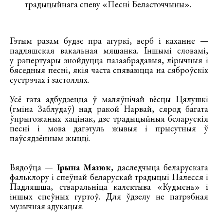
традыцыйнага спеву «Песні Беласточчыны».
Гэтым разам будзе пра агуркі, верб і каханне —
падляшская вакальная мяшанка. Іншымі словамі,
у рэпертуары знойдуцца пазаабрадавыя, лірычныя і
бяседныя песні, якія часта спяваюцца на сяброўскіх
сустрэчах і застоллях.
Усё гэта адбудзецца ў маляўнічай вёсцы Цялушкі
(гміна Заблудаў) над ракой Нарвай, сярод багата
ўпрыгожаных хацінак, дзе традыцыйныя беларускія
песні і мова дагэтуль жывыя і прысутныя ў
паўсядзённым жыцці.
Вядоўца —
Ірына Мазюк
, даследчыца беларускага
фальклору і спеўнай беларускай традыцыі Палесся і
Падляшша, стваральніца калектыва «Кудмень» і
іншых спеўных гуртоў. Для ўдзелу не патрэбная
музычная адукацыя.