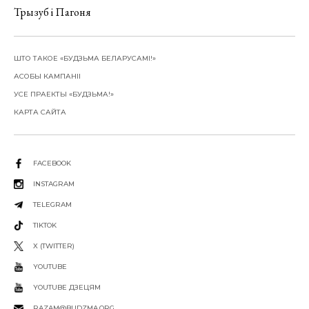
Трызуб і Пагоня
ШТО ТАКОЕ «БУДЗЬМА БЕЛАРУСАМІ!»
АСОБЫ КАМПАНІІ
УСЕ ПРАЕКТЫ «БУДЗЬМА!»
КАРТА САЙТА
FACEBOOK
INSTAGRAM
TELEGRAM
TIKTOK
X (TWITTER)
YOUTUBE
YOUTUBE ДЗЕЦЯМ
RAZAM@BUDZMA.ORG