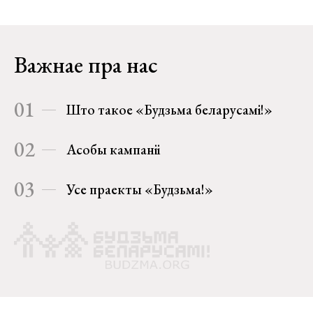
Важнае пра нас
01
Што такое «Будзьма беларусамі!»
02
Асобы кампаніі
03
Усе праекты «Будзьма!»