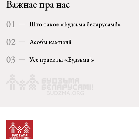
Важнае пра нас
01
Што такое «Будзьма беларусамі!»
02
Асобы кампаніі
03
Усе праекты «Будзьма!»