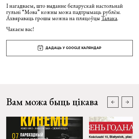
І нагадваем, што выданне беларускай настольнай
гульні “Мова” кожны можа падтрымаць рублём.
Ахвяраваць грошы можна на пляцоўцы
Талака
.
Чакаем вас!
ДАДАЦЬ У GOOGLE КАЛЯНДАР
Вам можа быць цікава