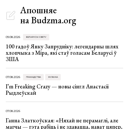
Апошняе
на Budzma.org
09.08.2026
БЕЛАРУСЫ СВЕТУ
100 гадоў Янку Запрудніку: легендарны шлях
хлопчыка з Міра, які стаў голасам Беларусі ў
ЗША
07.08.2026
ГРАМАДСТВА
МУЗЫКА
I’m Freaking Crazy — новы сінгл Анастасіі
Рыдлеўскай
07.08.2026
Ганна Златкоўская: «Няхай не перамаглі, але
магчы — гэта рабіць і не здавацца, нават цяпер,