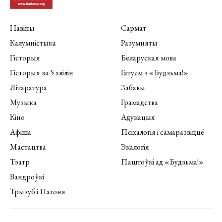
Навіны
Сармат
Калумністыка
Разумняты
Гісторыя
Беларуская мова
Гісторыя за 5 хвілін
Гатуем з «Будзьма!»
Літаратура
Забавы
Музыка
Грамадства
Кіно
Адукацыя
Афіша
Псіхалогія і самаразвіццё
Мастацтва
Экалогія
Тэатр
Паштоўкі ад «Будзьма!»
Вандроўкі
Трызуб і Пагоня