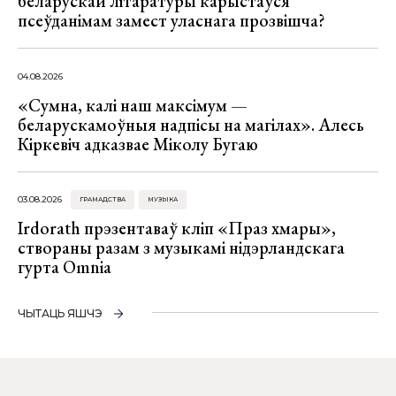
беларускай літаратуры карыстаўся
псеўданімам замест уласнага прозвішча?
04.08.2026
«Сумна, калі наш максімум —
беларускамоўныя надпісы на магілах». Алесь
Кіркевіч адказвае Міколу Бугаю
03.08.2026
ГРАМАДСТВА
МУЗЫКА
Irdorath прэзентаваў кліп «Праз хмары»,
створаны разам з музыкамі нідэрландскага
гурта Omnia
ЧЫТАЦЬ ЯШЧЭ