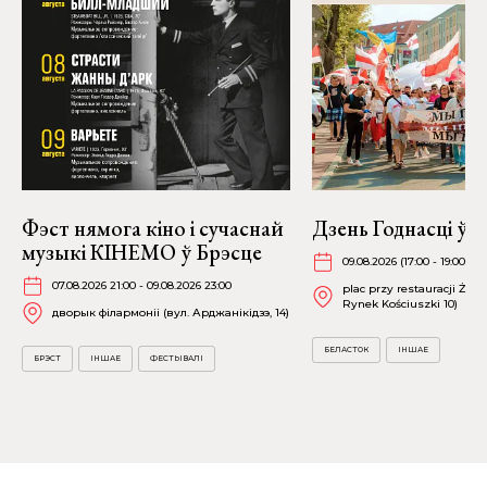
Фэст нямога кіно і сучаснай
Дзень Годнасці ў 
музыкі КІНЕМО ў Брэсце
09.08.2026 (17:00 - 19:00)
07.08.2026 21:00 - 09.08.2026 23:00
plac przy restauracji Żubr
Rynek Kościuszki 10)
дворык філармоніі (вул. Арджанікідзэ, 14)
БЕЛАСТОК
ІНШАЕ
БРЭСТ
ІНШАЕ
ФЕСТЫВАЛІ