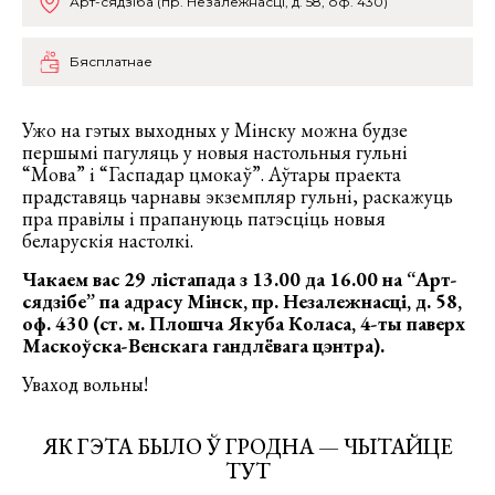
Арт-сядзіба (пр. Незалежнасці, д. 58, оф. 430)
Бясплатнае
Ужо на гэтых выходных у Мінску можна будзе
першымі пагуляць у новыя настольныя гульні
“Мова” і “Гаспадар цмокаў”. Аўтары праекта
прадставяць чарнавы экземпляр гульні, раскажуць
пра правілы і прапануюць патэсціць новыя
беларускія настолкі.
Чакаем вас 29 лістапада з 13.00 да 16.00 на “Арт-
сядзібе” па адрасу Мінск, пр. Незалежнасці, д. 58,
оф. 430 (ст. м. Плошча Якуба Коласа, 4-ты паверх
Маскоўска-Венскага гандлёвага цэнтра).
Уваход вольны!
ЯК ГЭТА БЫЛО Ў ГРОДНА — ЧЫТАЙЦЕ
ТУТ