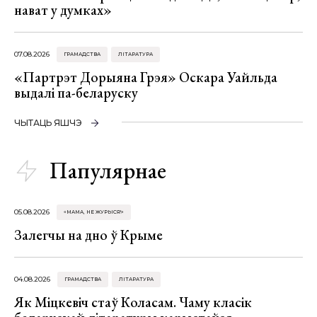
нават у думках»
07.08.2026
ГРАМАДСТВА
ЛІТАРАТУРА
«Партрэт Дорыяна Грэя» Оскара Уайльда
выдалі па-беларуску
ЧЫТАЦЬ ЯШЧЭ
Папулярнае
05.08.2026
«МАМА, НЕ ЖУРЫСЯ!»
Залегчы на дно ў Крыме
04.08.2026
ГРАМАДСТВА
ЛІТАРАТУРА
Як Міцкевіч стаў Коласам. Чаму класік