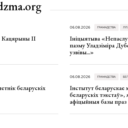
dzma.org
06.08.2026
ГРАМАДСТВА
ЛІТ
а Кацярыны ІІ
Ініцыятыва «Непаслу
паэму Уладзіміра Дуб
узвівы...»
06.08.2026
ГРАМАДСТВА
БЕ
летнік беларускіх
Інстытут беларускае
беларускіх тэкстаў», я
афіцыйныя базы праз