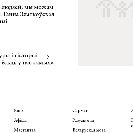
х людзей, мы можам
»: Ганна Златкоўская
цыі
уры і гісторыі — у
 ёсьць у нас самых»
Кіно
Сармат
Афіша
Разумняты
П
Мастацтва
Беларуская мова