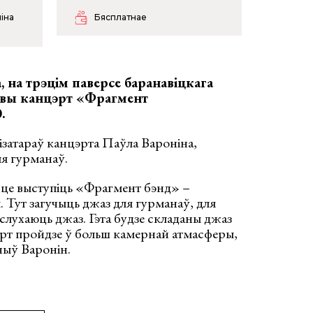
ніна
Бясплатнае
, на трэцім паверсе баранавіцкага
авы канцэрт «Фрагмент
.
нізатараў канцэрта Паўла Вароніна,
ля гурманаў.
це выступіць «Фрагмент бэнд» –
 Тут загучыць джаз для гурманаў, для
 слухаюць джаз. Гэта будзе складаны джаз
эрт пройдзе ў больш камернай атмасферы,
чыў Варонін.