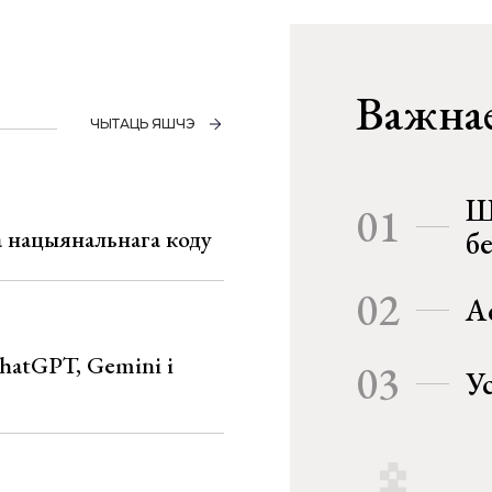
Важнае
ЧЫТАЦЬ ЯШЧЭ
Ш
01
га нацыянальнага коду
б
02
А
hatGPT, Gemini і
03
У