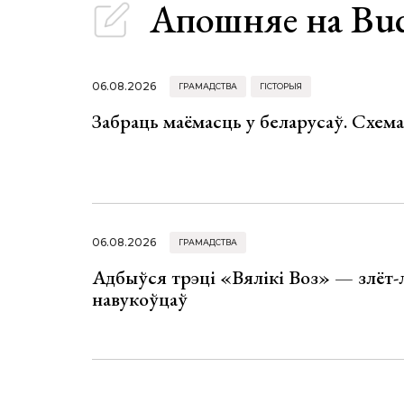
Апошняе
на Bu
06.08.2026
ГРАМАДСТВА
ГІСТОРЫЯ
Забраць маёмасць у беларусаў. Схем
06.08.2026
ГРАМАДСТВА
Адбыўся трэці «Вялікі Воз» — злёт-
навукоўцаў