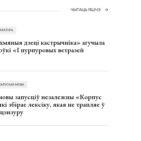
ЧЫТАЦЬ ЯШЧЭ
АРАТУРА
хмяныя дзеці кастрычніка» агучыла
оўкі «І пурпуровых ветразей
ЛАРУСКАЯ МОВА
 мовы запусціў незалежны «Корпус
кі збірае лексіку, якая не трапляе ў
 цэнзуру