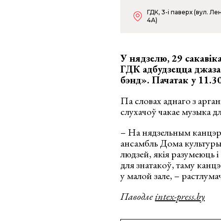
ГДК, 3-і паверх (вул. Ле
4А)
У нядзелю, 29 сакавіка
ГДК адбудзецца джаз
бэнд». Пачатак у 11.30
Па словах аднаго з арга
слухачоў чакае музыка д
– На нядзельным канцэр
ансамбль Дома культуры.
людзей, якія разумеюць і
для знатакоў, таму канц
у малой зале, – растлума
Паводле
intex-press.by