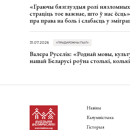
«Граючы бязглуздыя ролі нязломны
страціць тое важнае, што ў нас ёсць
пра права на боль і слабасць у эмігра
31.07.2026
«ПРЫДАРОЖНЫ ПЫЛ»
Валера Руселік: «Роднай мовы, культ
нашай Беларусі роўна столькі, колькі
Навіны
Калумністыка
Гісторыя