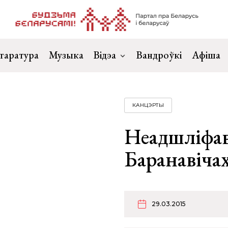
таратура
Музыка
Відэа
Вандроўкі
Афіша
КАНЦЭРТЫ
Неадшліфав
Баранавіча
29.03.2015