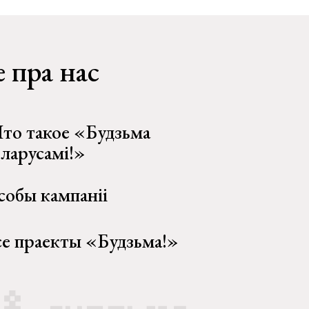
 пра нас
то такое «Будзьма
еларусамі!»
собы кампаніі
се праекты «Будзьма!»