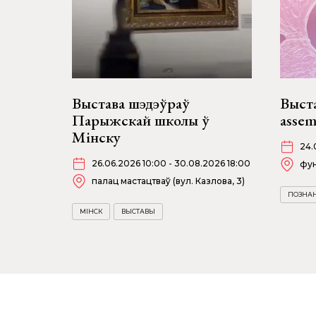
Выстава шэдэўраў
Выст
Парыжскай школы ў
assem
Мінску
24.
26.06.2026 10:00 - 30.08.2026 18:00
фун
палац мастацтваў (вул. Казлова, 3)
ПОЗНА
МІНСК
ВЫСТАВЫ