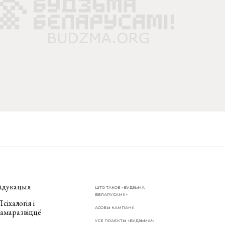
Адукацыя
ШТО ТАКОЕ «БУДЗЬМА
БЕЛАРУСАМІ!»
сіхалогія і
АСОБЫ КАМПАНІІ
самаразвіццё
УСЕ ПРАЕКТЫ «БУДЗЬМА!»