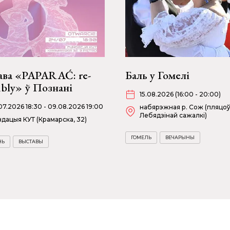
ава «PAPARAĆ: re-
Баль у Гомелі
bly» ў Познані
15.08.2026 (16:00 - 20:00)
07.2026 18:30 - 09.08.2026 19:00
набярэжная р. Сож (пляцоў
Лебядзінай сажалкі)
дацыя КУТ (Крамарска, 32)
ГОМЕЛЬ
ВЕЧАРЫНЫ
НЬ
ВЫСТАВЫ