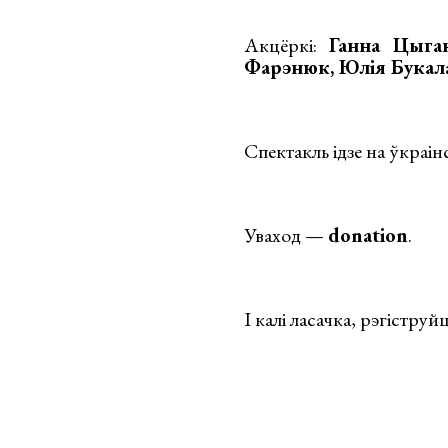
Акцёркі:
Ганна Цыган
Фарэнюк, Юлія Букал
Спектакль ідзе на ўкраін
Уваход —
donation
.
І калі ласачка, рэгіструй