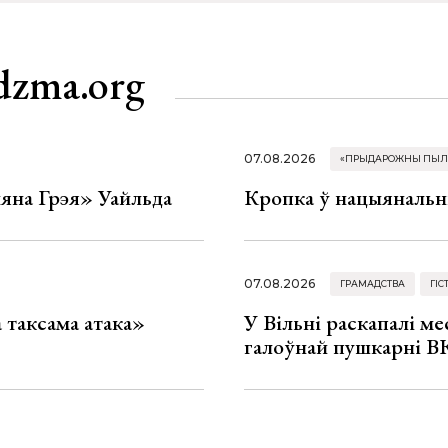
dzma.org
07.08.2026
«ПРЫДАРОЖНЫ ПЫЛ
яна Грэя» Уайльда
Кропка ў нацыянальн
07.08.2026
ГРАМАДСТВА
ГІС
таксама атака»
У Вільні раскапалі мес
галоўнай пушкарні ВК