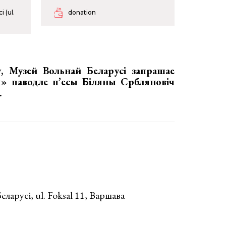
 (ul.
donation
у, Музей Вольнай Беларусi запрашае
я» паводле п’есы Біляны Србляновіч
.
ларусi, ul. Foksal 11, Варшава