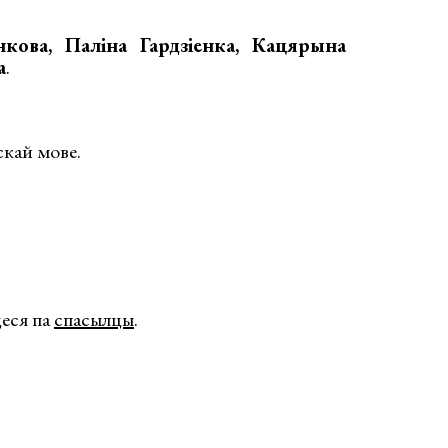
кова, Паліна Гардзіенка, Кацярына
а
.
скай мове.
цеся па
спасылцы
.