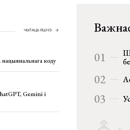
Важнае
ЧЫТАЦЬ ЯШЧЭ
Ш
01
га нацыянальнага коду
б
02
А
hatGPT, Gemini і
03
У