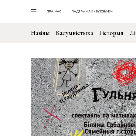
ПРА НАС
ПАДТРЫМАЙ «БУДЗЬМУ»
Навіны
Калумністыка
Гісторыя
Лі