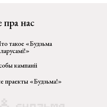
 пра нас
то такое «Будзьма
еларусамі!»
собы кампаніі
се праекты «Будзьма!»