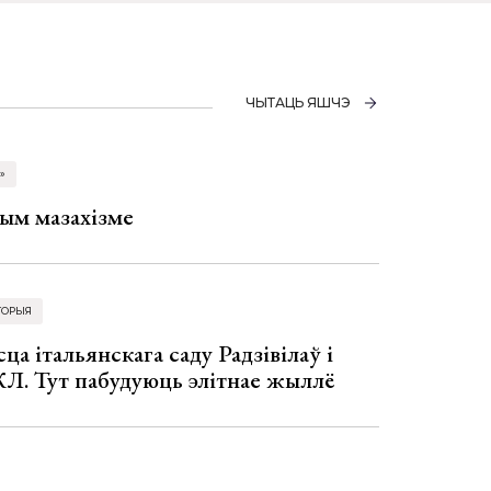
ЧЫТАЦЬ ЯШЧЭ
»
ым мазахізме
ТОРЫЯ
ца італьянскага саду Радзівілаў і
Л. Тут пабудуюць элітнае жыллё