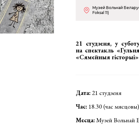
Музей Вольнай Беларусi
Foksal 11)
21 студзеня, у субот
на
спектакль «Гульн
«Сямейныя гісторыі»
Дата:
21 студзеня
Час:
18.30 (час мясцовы)
Месца:
Музей Вольнай Бе