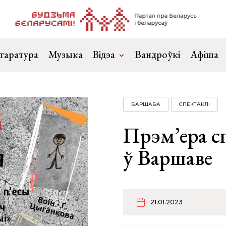
таратура
Музыка
Відэа
Вандроўкі
Афіша
ВАРШАВА
СПЕКТАКЛІ
Прэм’ера с
ў Варшаве
21.01.2023