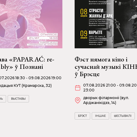
ава «PAPARAĆ: re-
Фэст нямога кіно і
bly» ў Познані
сучаснай музыкі КІ
ў Брэсце
07.2026 18:30 - 09.08.2026 19:00
07.08.2026 21:00 - 09.08.2
дацыя КУТ (Крамарска, 32)
23:00
дворык філармоніі (вул.
НЬ
ВЫСТАВЫ
Арджанікідзэ, 14)
БРЭСТ
ІНШАЕ
ФЕСТЫВАЛІ