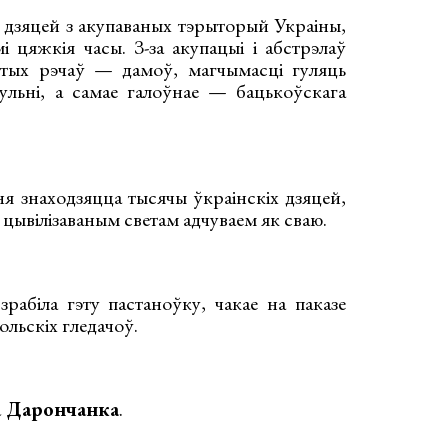
а дзяцей з акупаваных тэрыторый Украіны,
і цяжкія часы. З-за акупацыі і абстрэлаў
остых рэчаў — дамоў, магчымасці гуляць
ульні, а самае галоўнае — бацькоўскага
ня знаходзяцца тысячы ўкраінскіх дзяцей,
м цывілізаваным светам адчуваем як сваю.
зрабіла гэту пастаноўку, чакае на паказе
польскіх гледачоў.
а Дарончанка
.