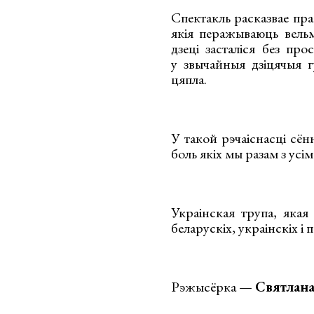
Спектакль расказвае пр
якія перажываюць вельм
дзеці засталіся без пр
у звычайныя дзіцячыя г
цяпла.
У такой рэчаіснасці сён
боль якіх мы разам з усі
Украінская трупа, якая 
беларускіх, украінскіх і 
Рэжысёрка —
Святлан