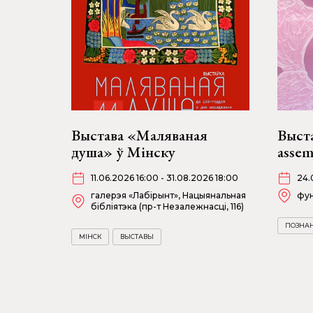
Выстава «Маляваная
Выст
душа» ў Мінску
assem
11.06.2026 16:00 - 31.08.2026 18:00
24.
галерэя «Лабірынт», Нацыянальная
фун
бібліятэка (пр-т Незалежнасці, 116)
ПОЗНА
МІНСК
ВЫСТАВЫ