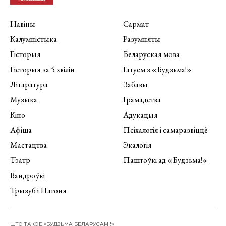
Навіны
Сармат
Калумністыка
Разумняты
Гісторыя
Беларуская мова
Гісторыя за 5 хвілін
Гатуем з «Будзьма!»
Літаратура
Забавы
Музыка
Грамадства
Кіно
Адукацыя
Афіша
Псіхалогія і самаразвіццё
Мастацтва
Экалогія
Тэатр
Паштоўкі ад «Будзьма!»
Вандроўкі
Трызуб і Пагоня
ШТО ТАКОЕ «БУДЗЬМА БЕЛАРУСАМІ!»