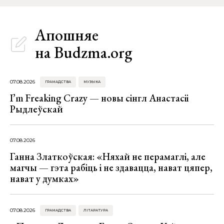
Апошняе
на Budzma.org
07.08.2026
ГРАМАДСТВА
МУЗЫКА
I’m Freaking Crazy — новы сінгл Анастасіі
Рыдлеўскай
07.08.2026
Ганна Златкоўская: «Няхай не перамаглі, але
магчы — гэта рабіць і не здавацца, нават цяпер,
нават у думках»
07.08.2026
ГРАМАДСТВА
ЛІТАРАТУРА