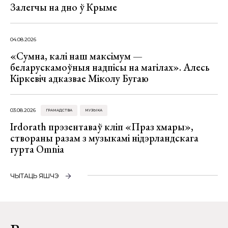
Залегчы на дно ў Крыме
04.08.2026
«Сумна, калі наш максімум —
беларускамоўныя надпісы на магілах». Алесь
Кіркевіч адказвае Міколу Бугаю
03.08.2026
ГРАМАДСТВА
МУЗЫКА
Irdorath прэзентаваў кліп «Праз хмары»,
створаны разам з музыкамі нідэрландскага
гурта Omnia
ЧЫТАЦЬ ЯШЧЭ