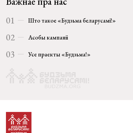
Важнае пра нас
01
Што такое «Будзьма беларусамі!»
02
Асобы кампаніі
03
Усе праекты «Будзьма!»