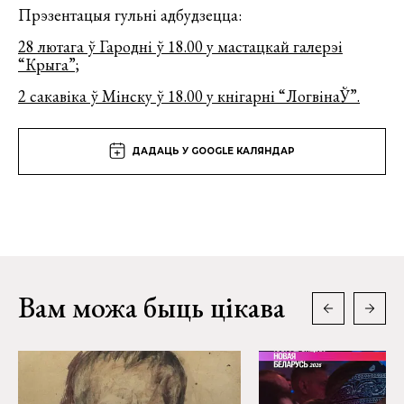
Прэзентацыя гульні адбудзецца:
28 лютага ў Гародні ў 18.00 у мастацкай галерэі
“Крыга”;
2 сакавіка ў Мінску ў 18.00 у кнігарні “ЛогвінаЎ”.
ДАДАЦЬ У GOOGLE КАЛЯНДАР
Вам можа быць цікава