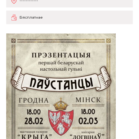
------------
Бясплатнае