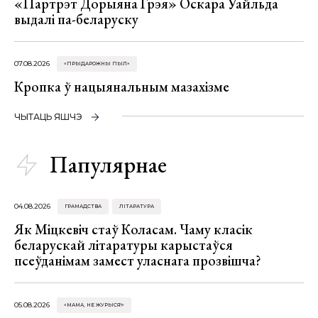
«Партрэт Дорыяна Грэя» Оскара Уайльда
выдалі па-беларуску
07.08.2026
«ПРЫДАРОЖНЫ ПЫЛ»
Кропка ў нацыянальным мазахізме
ЧЫТАЦЬ ЯШЧЭ
Папулярнае
04.08.2026
ГРАМАДСТВА
ЛІТАРАТУРА
Як Міцкевіч стаў Коласам. Чаму класік
беларускай літаратуры карыстаўся
псеўданімам замест уласнага прозвішча?
05.08.2026
«МАМА, НЕ ЖУРЫСЯ!»