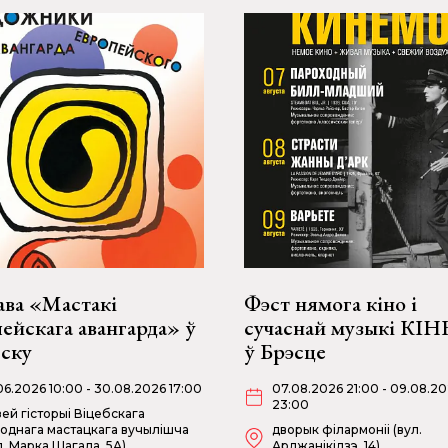
ава «Мастакі
Фэст нямога кіно і
ейскага авангарда» ў
сучаснай музыкі КІ
бску
ў Брэсце
06.2026 10:00 - 30.08.2026 17:00
07.08.2026 21:00 - 09.08.2
23:00
ей гісторыі Віцебскага
однага мастацкага вучылішча
дворык філармоніі (вул.
л. Марка Шагала, 5А)
Арджанікідзэ, 14)