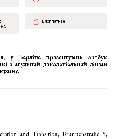
d
Бясплатнае
e 9)
ня, у Берліне
прэзентуюць
артбук
які з агульнай дэкаланіальнай лінзай
краіну.
ation and Transition, Brunnenstraße 9,