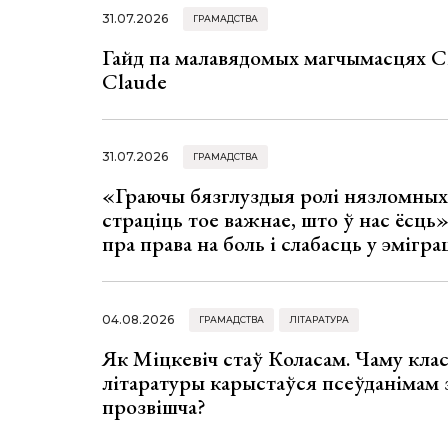
31.07.2026
ГРАМАДСТВА
Гайд па малавядомых магчымасцях C
Claude
31.07.2026
ГРАМАДСТВА
«Граючы бязглуздыя ролі нязломны
страціць тое важнае, што ў нас ёсць
пра права на боль і слабасць у эмігра
04.08.2026
ГРАМАДСТВА
ЛІТАРАТУРА
Як Міцкевіч стаў Коласам. Чаму клас
літаратуры карыстаўся псеўданімам 
прозвішча?