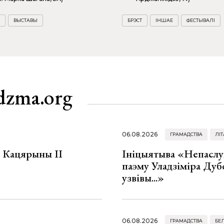
ВЫСТАВЫ
БРЭСТ
ІНШАЕ
ФЕСТЫВАЛІ
dzma.org
06.08.2026
ГРАМАДСТВА
ЛІТ
а Кацярыны ІІ
Ініцыятыва «Непаслу
паэму Уладзіміра Дуб
узвівы...»
06.08.2026
ГРАМАДСТВА
БЕ