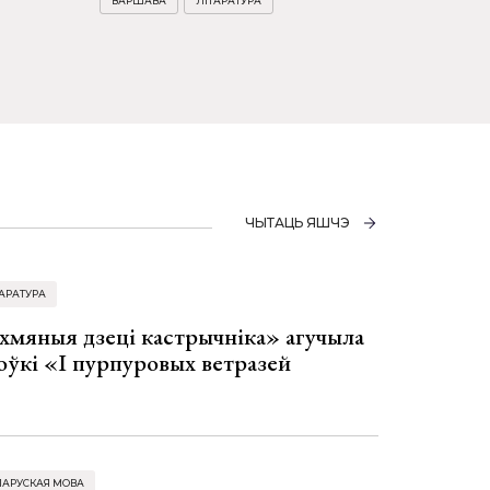
ВАРШАВА
ЛІТАРАТУРА
ЧЫТАЦЬ ЯШЧЭ
АРАТУРА
хмяныя дзеці кастрычніка» агучыла
оўкі «І пурпуровых ветразей
ЛАРУСКАЯ МОВА