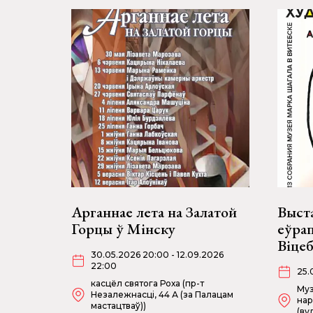
Арганнае лета на Залатой
Выст
Горцы ў Мінску
еўрап
Віце
30.05.2026 20:00 - 12.09.2026
22:00
25.
касцёл святога Роха (пр-т
Муз
Незалежнасці, 44 А (за Палацам
нар
мастацтваў))
(ву