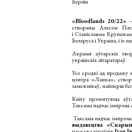
Берлін
«Bloodlands 20/22»
—
створаны Алесем Пло
і Станіславам Крупажам
Беларусь і Украіна, і іх 
Акрамя аўтарскіх твор
украінскіх літаратараў.
Усе сродкі ад продажу к
цэнтра «Ланка», створа
замежнікаў, найперш бел
Кнігу прэзентуюць аў
Таксама падчас імпрэзы 
Таксама падчас імпрэзы
выдавецтва «Скарын
раскажа кіраўнік
Ігар І