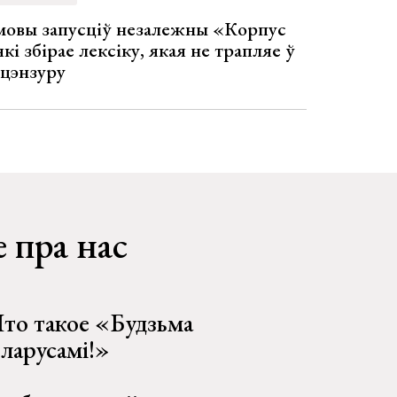
 мовы запусціў незалежны «Корпус
кі збірае лексіку, якая не трапляе ў
 цэнзуру
 пра нас
то такое «Будзьма
еларусамі!»