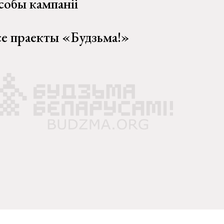
собы кампаніі
се праекты «Будзьма!»