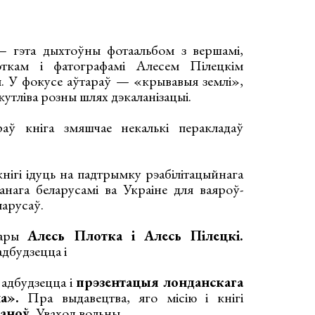
 гэта дыхтоўны фотаальбом з вершамі,
ткам і фатографамі Алесем Пілецкім
. У фокусе аўтараў — «крывавыя землі»,
пакутліва розны шлях дэкаланізацыі.
аў кніга змяшчае некалькі перакладаў
нігі ідуць на падтрымку рэабілітацыйнага
нага беларусамі ва Украіне для ваяроў-
арусаў.
тары
Алесь Плотка і Алесь Пілецкі.
адбудзецца і
 адбудзецца і
прэзентацыя лонданскага
а».
Пра выдавецтва, яго місію і кнігі
ваноў.
Уваход вольны.