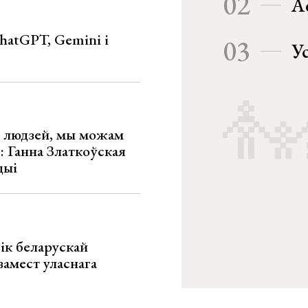
02
А
hatGPT, Gemini і
03
У
х людзей, мы можам
»: Ганна Златкоўская
цыі
ік беларускай
замест уласнага