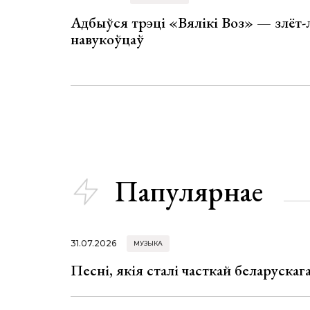
Адбыўся трэці «Вялікі Воз» — злёт-
навукоўцаў
Папулярнае
31.07.2026
МУЗЫКА
Песні, якія сталі часткай беларуска