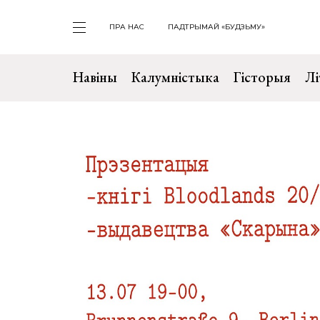
ПРА НАС
ПАДТРЫМАЙ «БУДЗЬМУ»
Навіны
Калумністыка
Гісторыя
Лі