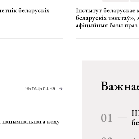
летнік беларускіх
Інстытут беларускае
беларускіх тэкстаў», я
афіцыйныя базы праз
Важнае
ЧЫТАЦЬ ЯШЧЭ
Ш
01
га нацыянальнага коду
б