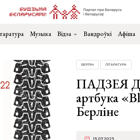
таратура
Музыка
Відэа
Вандроўкі
Афіша
БЕРЛІН
ЛІТАРАТУРА
ПАДЗЕЯ Д
артбука «B
Берліне
13.07.2023