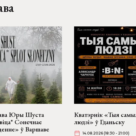
ава
ава Юры Шуста
Кватэрнік «Тыя самы
іца* Сонечнае
людзі» ў Гданьску
ценне» ў Варшаве
14.08.2026 (18:30 - 21:00)