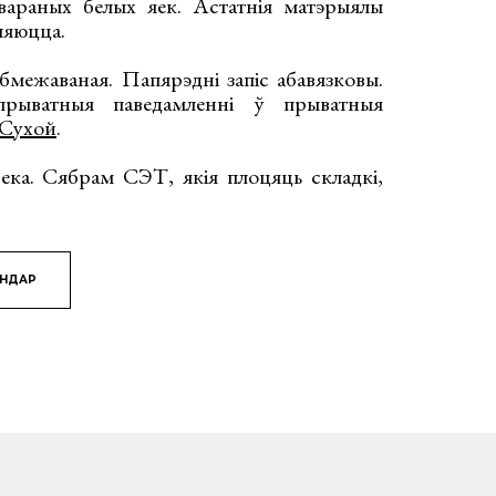
 вараных белых яек. Астатнія матэрыялы
ўляюцца.
абмежаваная. Папярэдні запіс абавязковы.
рыватныя паведамленні ў прыватныя
 Сухой
.
ека. Сябрам СЭТ, якія плоцяць складкі,
ЯНДАР