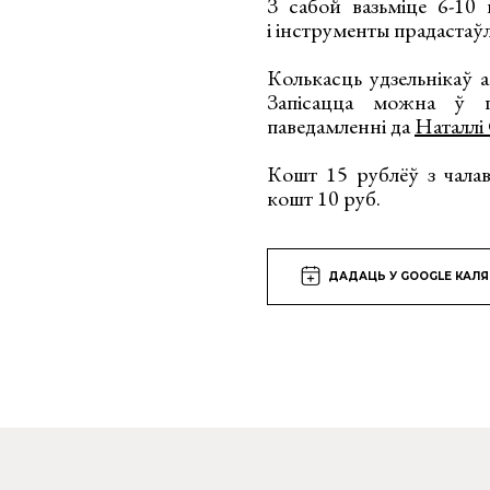
З сабой вазьміце 6-10
і інструменты прадаста
Колькасць удзельнікаў 
Запісацца можна ў п
паведамленні да
Н
аталлі
Кошт 15 рублёў з чалав
кошт 10 руб.
ДАДАЦЬ У GOOGLE КАЛ