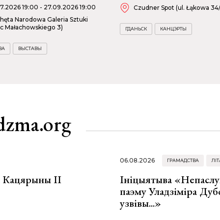
07.2026 19:00 - 27.09.2026 19:00
Czudner Spot (ul. Łąkowa 34
hęta Narodowa Galeria Sztuki
ac Małachowskiego 3)
ГДАНЬСК
КАНЦЭРТЫ
ВА
ВЫСТАВЫ
dzma.org
06.08.2026
ГРАМАДСТВА
ЛІТ
а Кацярыны ІІ
Ініцыятыва «Непаслу
паэму Уладзіміра Дуб
узвівы...»