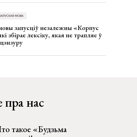
ЛАРУСКАЯ МОВА
 мовы запусціў незалежны «Корпус
кі збірае лексіку, якая не трапляе ў
 цэнзуру
 пра нас
то такое «Будзьма