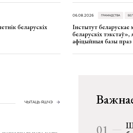
06.08.2026
ГРАМАДСТВА
БЕ
летнік беларускіх
Інстытут беларускае
беларускіх тэкстаў», я
афіцыйныя базы праз
Важнае
ЧЫТАЦЬ ЯШЧЭ
Ш
01