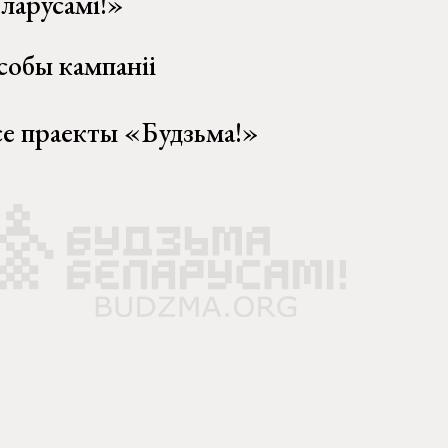
еларусамі!»
собы кампаніі
се праекты «Будзьма!»