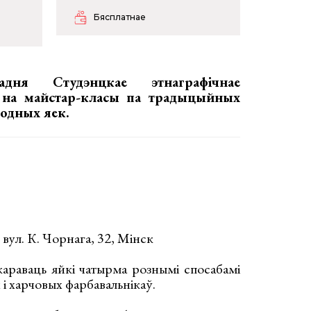
Бясплатнае
адня Студэнцкае этнаграфічнае
е на майстар-класы па традыцыйных
кодных яек.
 вул. К. Чорнага, 32, Мінск
экараваць яйкі чатырма рознымі спосабамі
 і харчовых фарбавальнікаў.