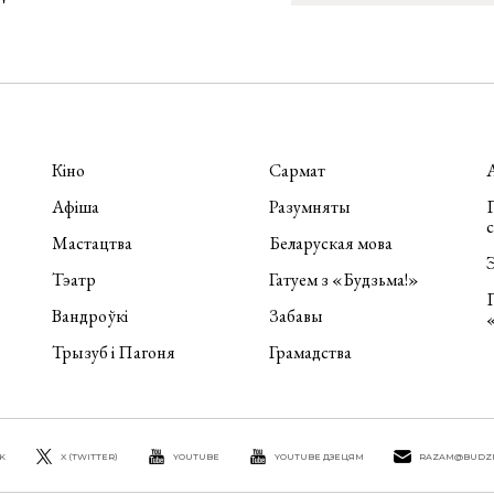
Кіно
Сармат
Афіша
Разумняты
П
Мастацтва
Беларуская мова
Э
Тэатр
Гатуем з «Будзьма!»
Вандроўкі
Забавы
Трызуб і Пагоня
Грамадства
K
X (TWITTER)
YOUTUBE
YOUTUBE ДЗЕЦЯМ
RAZAM@BUDZ