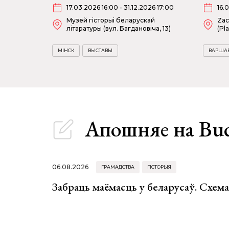
17.03.2026 16:00 - 31.12.2026 17:00
16.
Музей гісторыі беларускай
Zac
літаратуры (вул. Багдановіча, 13)
(Pl
МІНСК
ВЫСТАВЫ
ВАРША
Апошняе
на Bu
06.08.2026
ГРАМАДСТВА
ГІСТОРЫЯ
Забраць маёмасць у беларусаў. Схем