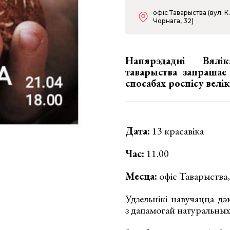
офіс Таварыства (вул. К.
Чорнага, 32)
Напярэдадні Вялік
таварыства запраша
спосабах роспісу велі
Дата:
13 красавіка
Час:
11.00
Месца:
офіс Таварыства,
Удзельнікі навучацца д
з дапамогай натуральных