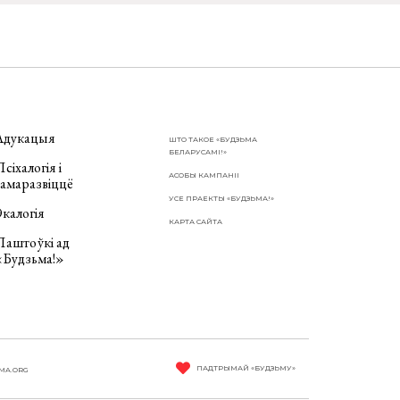
Адукацыя
ШТО ТАКОЕ «БУДЗЬМА
БЕЛАРУСАМІ!»
сіхалогія і
АСОБЫ КАМПАНІІ
самаразвіццё
УСЕ ПРАЕКТЫ «БУДЗЬМА!»
калогія
КАРТА САЙТА
Паштоўкі ад
«Будзьма!»
ПАДТРЫМАЙ «БУДЗЬМУ»
MA.ORG