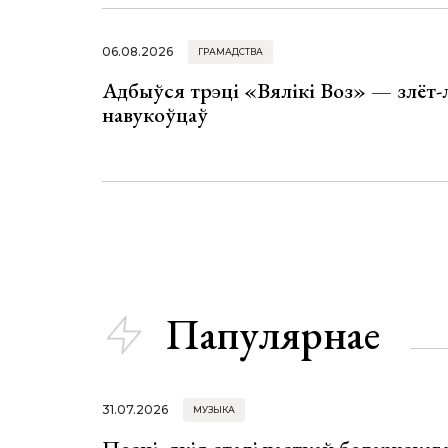
06.08.2026
ГРАМАДСТВА
Адбыўся трэці «Вялікі Воз» — злёт-
навукоўцаў
Папулярнае
31.07.2026
МУЗЫКА