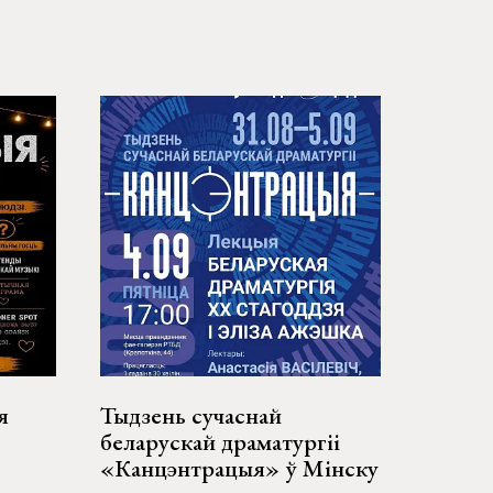
я
Тыдзень сучаснай
беларускай драматургіі
«Канцэнтрацыя» ў Мінску