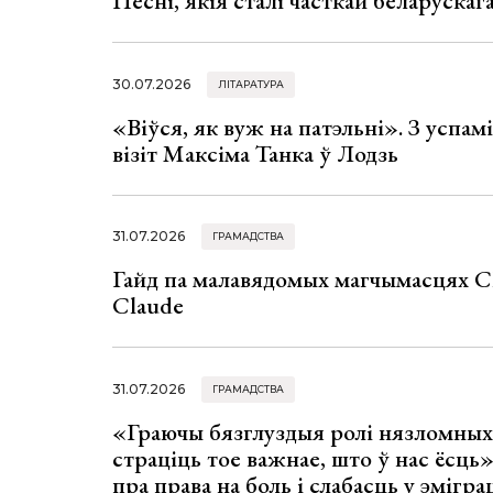
Песні, якія сталі часткай беларуска
30.07.2026
ЛІТАРАТУРА
«Віўся, як вуж на патэльні». З успа
візіт Максіма Танка ў Лодзь
31.07.2026
ГРАМАДСТВА
Гайд па малавядомых магчымасцях C
Claude
31.07.2026
ГРАМАДСТВА
«Граючы бязглуздыя ролі нязломны
страціць тое важнае, што ў нас ёсць
пра права на боль і слабасць у эмігра