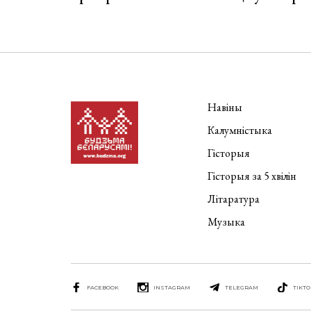
Навіны
Калумністыка
Гісторыя
Гісторыя за 5 хвілін
Літаратура
Музыка
FACEBOOK
INSTAGRAM
TELEGRAM
TIKTO