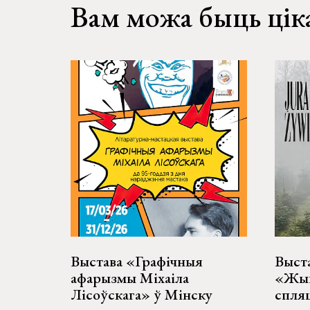
Вам можа быць цік
Выстава «Графічныя
Выст
афарызмы Міхаіла
«Жыв
Лісоўскага» ў Мінску
спля