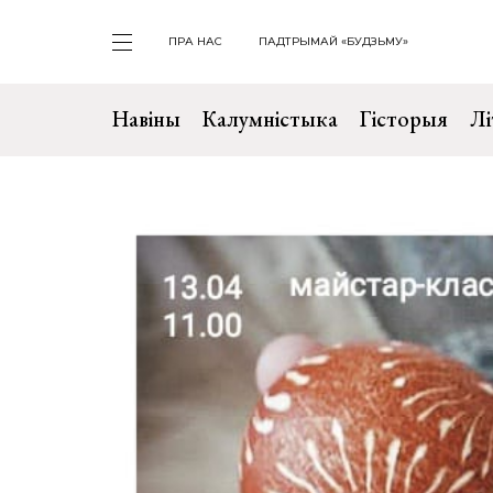
ПРА НАС
ПАДТРЫМАЙ «БУДЗЬМУ»
Навіны
Калумністыка
Гісторыя
Лі