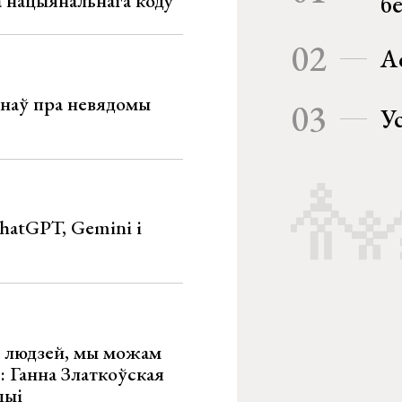
га нацыянальнага коду
б
02
А
мінаў пра невядомы
03
У
hatGPT, Gemini і
х людзей, мы можам
»: Ганна Златкоўская
цыі