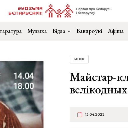
таратура
Музыка
Відэа
Вандроўкі
Афіша
МІНСК
Майстар-кла
велікодных
13.04.2022