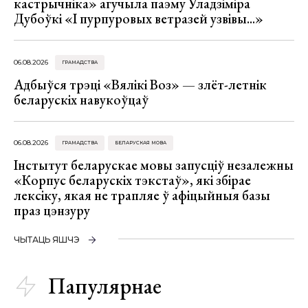
кастрычніка» агучыла паэму Уладзіміра
Дубоўкі «І пурпуровых ветразей узвівы...»
06.08.2026
ГРАМАДСТВА
Адбыўся трэці «Вялікі Воз» — злёт-летнік
беларускіх навукоўцаў
06.08.2026
ГРАМАДСТВА
БЕЛАРУСКАЯ МОВА
Інстытут беларускае мовы запусціў незалежны
«Корпус беларускіх тэкстаў», які збірае
лексіку, якая не трапляе ў афіцыйныя базы
праз цэнзуру
ЧЫТАЦЬ ЯШЧЭ
Папулярнае