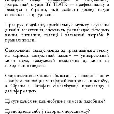
тэатральнай студыі BY TEATR — прафесіяналаў з
Беларусі і Украіны, чый асабісты досвед надае
спектаклю сапраўднасць.
Праз рух, бодзі-арт, арыгінальную музыку і сучасны
дызайн асвятлення спектакль распавядае гісторыю
вайны, выгнання, памяці і чалавечай патрэбы ў
прыналежнасці.
Стваральнікі адмаўляюцца ад традыцыйнага тэксту
на карысць «візуальнай паэзіі» — універсальнай
мовы цела, зразумелай незалежна ад мовы ці
паходжання гледача.
Старажытныя сімвалы набываюць сучаснае значэнне:
Паліфем становіцца метафарай кантролю і прыгнёту,
а Сірэны і Латафагі сімвалізуюць прапаганду і
дэзінфармацыю.
Ці сутыкаліся вы калі-небудзь з чымсьці падобным?
Ці знойдзеце сябе ў гісторыях персанажаў?