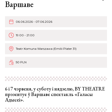
Варшаве
06.06.2026 - 07.06.2026
19:00 - 21:00
Teatr Komuna Warszawa (Emilii Plater 31)
50 PLN
6 і 7 чэрвеня, у суботу і нядзелю, BY THEATRE
прэзентуе ў Варшаве спектакль «Галасы
Адысеі».