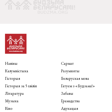
Навіны
Сармат
Калумністыка
Разумняты
Гісторыя
Беларуская мова
Гісторыя за 5 хвілін
Гатуем з «Будзьма!»
Літаратура
Забавы
Музыка
Грамадства
Кіно
Адукацыя