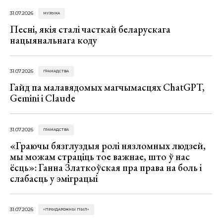
31.07.2026
МУЗЫКА
Песні, якія сталі часткай беларускага
нацыянальнага коду
31.07.2026
ГРАМАДСТВА
Гайд па малавядомых магчымасцях ChatGPT,
Gemini і Claude
31.07.2026
ГРАМАДСТВА
«Граючы бязглуздыя ролі нязломных людзей,
мы можам страціць тое важнае, што ў нас
ёсць»: Ганна Златкоўская пра права на боль і
слабасць у эміграцыі
31.07.2026
«ПРЫДАРОЖНЫ ПЫЛ»