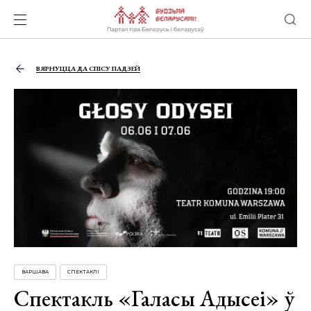
ВЯРНУЦЦА ДА СПІСУ ПАДЗЕЙ
ВАРШАВА
СПЕКТАКЛІ
Спектакль «Галасы Адысеі» ў