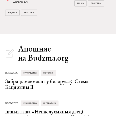
Шагала, 5А)
МІНСК
ВЫСТАВЫ
ВІЦЕБСК
ВЫСТАВЫ
Апошняе
на Budzma.org
06.08.2026
ГРАМАДСТВА
ГІСТОРЫЯ
Забраць маёмасць у беларусаў. Схема
Кацярыны ІІ
06.08.2026
ГРАМАДСТВА
ЛІТАРАТУРА
Ініцыятыва «Непаслухмяныя дзеці