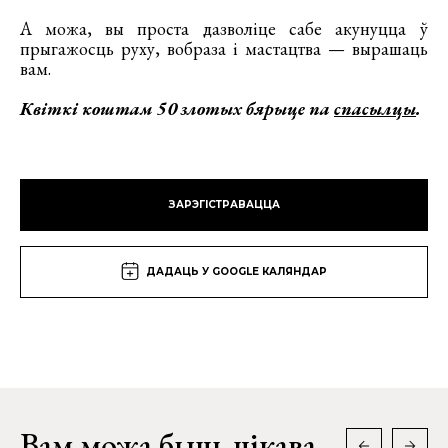
А можа, вы проста дазволіце сабе акунуцца ў
прыгажосць руху, вобраза і мастацтва — вырашаць
вам.
Квіткі коштам 50 злотых бярыце па
спасылцы
.
ЗАРЭГІСТРАВАЦЦА
ДАДАЦЬ У GOOGLE КАЛЯНДАР
Вам можа быць цікава