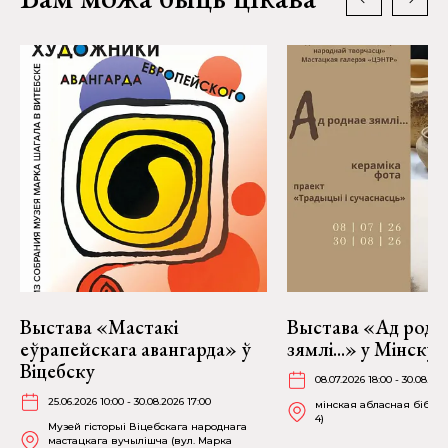
Выстава «Мастакі
Выстава «Ад родн
еўрапейскага авангарда» ў
зямлі...» у Мінску
Віцебску
08.07.2026 18:00 - 30.08.202
25.06.2026 10:00 - 30.08.2026 17:00
мінская абласная бібліят
4)
Музей гісторыі Віцебскага народнага
мастацкага вучылішча (вул. Марка