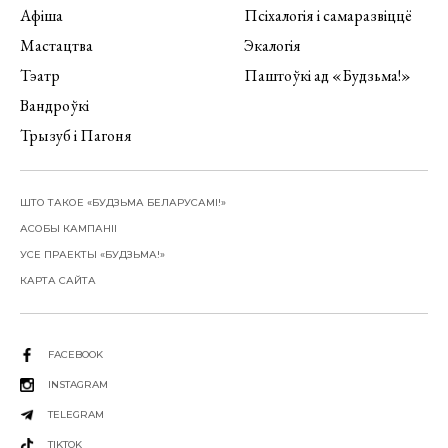
Афіша
Псіхалогія і самаразвіццё
Мастацтва
Экалогія
Тэатр
Паштоўкі ад «Будзьма!»
Вандроўкі
Трызуб і Пагоня
ШТО ТАКОЕ «БУДЗЬМА БЕЛАРУСАМІ!»
АСОБЫ КАМПАНІІ
УСЕ ПРАЕКТЫ «БУДЗЬМА!»
КАРТА САЙТА
FACEBOOK
INSTAGRAM
TELEGRAM
TIKTOK