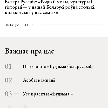
Валера Руселік: «Роднай мовы, культуры і
гісторыі — у нашай Беларусі роўна столькі,
колькі ёсьць у нас самых»
ЧЫТАЦЬ ЯШЧЭ
Важнае пра нас
01
Што такое «Будзьма беларусамі!»
02
Асобы кампаніі
03
Усе праекты «Будзьма!»