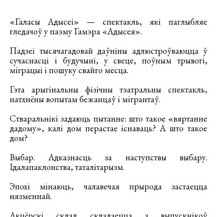
«Галасы Адысеі» — спектакль, які паглыбляе
гледачоў у паэму Гамэра «Адысея».
Падзеі тысячагадовай даўніны адлюстроўваюцца ў
сучаснасці і будучыні, у свеце, поўным трывогі,
міграцыі і пошуку свайго месца.
Гэта арыгінальны фізічны тэатральны спектакль,
натхнёны вопытам бежанцаў і мігрантаў.
Стваральнікі задаюць пытанне: што такое «вяртанне
дадому», калі дом перастае існаваць? А што такое
дом?
Выбар. Адказнасць за наступствы выбару.
Ідалапаклонства, таталітарызм.
Эпохі мінаюць, чалавечая прырода застаецца
нязменнай.
Акцёрскі склад складаецца з выпускнікоў