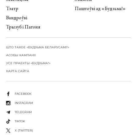
Тэатр
Паштоўкі ад «Будзьма!»
Вандроўкі
Трызуб і Пагоня
ШТО ТАКОЕ «БУДЗЬМА БЕЛАРУСАМІ!»
АСОБЫ КАМПАНІІ
УСЕ ПРАЕКТЫ «БУДЗЬМА!»
КАРТА САЙТА
FACEBOOK
INSTAGRAM
TELEGRAM
TIKTOK
X (TWITTER)