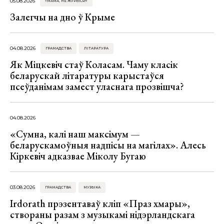
05.08.2026
«МАМА, НЕ ЖУРЫСЯ!»
Залегчы на дно ў Крыме
04.08.2026
ГРАМАДСТВА
ЛІТАРАТУРА
Як Міцкевіч стаў Коласам. Чаму класік
беларускай літаратуры карыстаўся
псеўданімам замест уласнага прозвішча?
04.08.2026
«Сумна, калі наш максімум —
беларускамоўныя надпісы на магілах». Алесь
Кіркевіч адказвае Міколу Бугаю
03.08.2026
ГРАМАДСТВА
МУЗЫКА
Irdorath прэзентаваў кліп «Праз хмары»,
створаны разам з музыкамі нідэрландскага