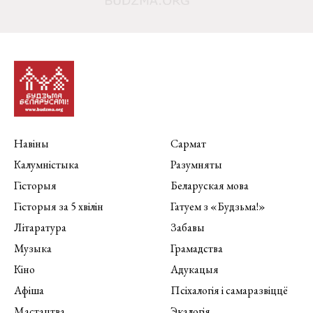
Навіны
Сармат
Калумністыка
Разумняты
Гісторыя
Беларуская мова
Гісторыя за 5 хвілін
Гатуем з «Будзьма!»
Літаратура
Забавы
Музыка
Грамадства
Кіно
Адукацыя
Афіша
Псіхалогія і самаразвіццё
Мастацтва
Экалогія