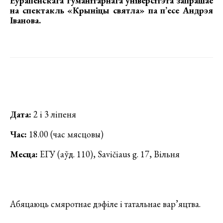
Еўрапейскага гуманітарнага ўніверсітэта запрашае
на спектакль «Крыніцы святла»
па п’есе Андрэя
Іванова.
Дата:
2 і 3 ліпеня
Час:
18.00 (час мясцовы)
Месца:
ЕГУ (аўд. 110), Savičiaus g. 17, Вільня
Абяцаюць смяротнае дэфіле і татальнае вар’яцтва.