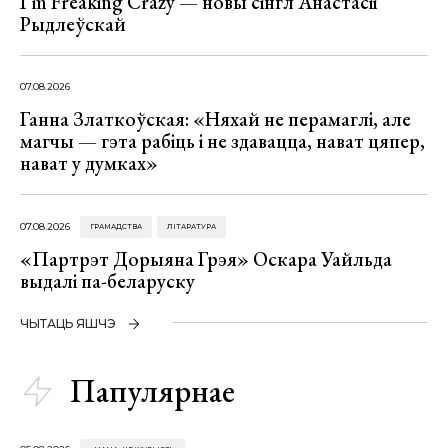
I’m Freaking Crazy — новы сінгл Анастасіі
Рыдлеўскай
07.08.2026
Ганна Златкоўская: «Няхай не перамаглі, але
магчы — гэта рабіць і не здавацца, нават цяпер,
нават у думках»
07.08.2026
ГРАМАДСТВА
ЛІТАРАТУРА
«Партрэт Дорыяна Грэя» Оскара Уайльда
выдалі па-беларуску
ЧЫТАЦЬ ЯШЧЭ
Папулярнае