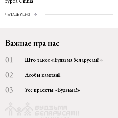
гурта Omnia
ЧЫТАЦЬ ЯШЧЭ
Важнае пра нас
01
Што такое «Будзьма беларусамі!»
02
Асобы кампаніі
03
Усе праекты «Будзьма!»