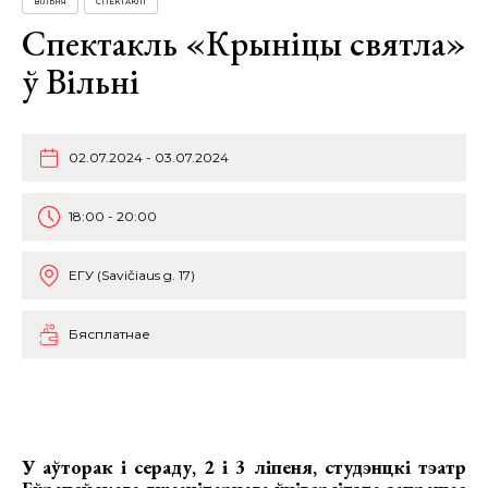
ВІЛЬНЯ
СПЕКТАКЛІ
Спектакль «Крыніцы святла»
ў Вільні
02.07.2024 - 03.07.2024
18:00 - 20:00
ЕГУ (Savičiaus g. 17)
Бясплатнае
У аўторак і сераду, 2 і 3 ліпеня,
студэнцкі тэатр