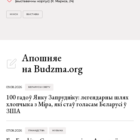
(выставачны корпус) (К. Маркса, 24)
МІНСК
ВЫСТАВЫ
Апошняе
на Budzma.org
09.08.2026
БЕЛАРУСЫ СВЕТУ
100 гадоў Янку Запрудніку: легендарны шлях
хлопчыка з Міра, які стаў голасам Беларусі ў
ЗША
07.08.2026
ГРАМАДСТВА
МУЗЫКА