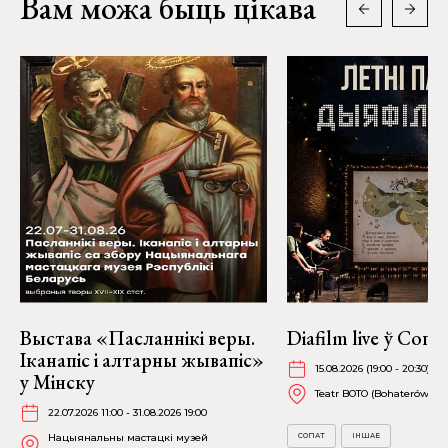
Вам можа быць цікава
Выстава «Пасланнікі веры.
Diafilm live ў Сопа
Іканапіс і алтарны жывапіс»
15.08.2026 (19:00 - 20:30)
у Мінску
Teatr BOTO (Bohaterów Mo
22.07.2026 11:00 - 31.08.2026 19:00
Нацыянальны мастацкі музей
СОПАТ
ІНШАЕ