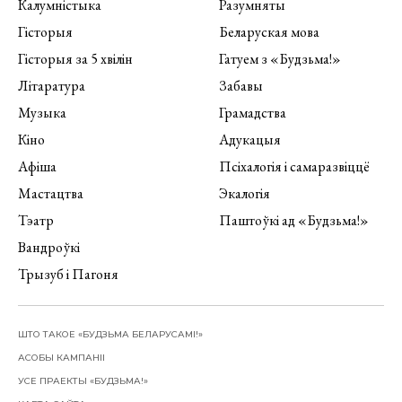
Калумністыка
Разумняты
Гісторыя
Беларуская мова
Гісторыя за 5 хвілін
Гатуем з «Будзьма!»
Літаратура
Забавы
Музыка
Грамадства
Кіно
Адукацыя
Афіша
Псіхалогія і самаразвіццё
Мастацтва
Экалогія
Тэатр
Паштоўкі ад «Будзьма!»
Вандроўкі
Трызуб і Пагоня
ШТО ТАКОЕ «БУДЗЬМА БЕЛАРУСАМІ!»
АСОБЫ КАМПАНІІ
УСЕ ПРАЕКТЫ «БУДЗЬМА!»