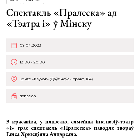
МІНСК
СПЕКТАКЛІ
Спектакль «Пралеска» ад
«Тэатра і» ў Мінску
09.04.2023
18:00 - 20:00
цэнтр «Каўчэг» (Даўгінаўскі тракт, 164)
donation
9 красавіка, у нядзелю, сямейны інклюзіў-тэатр
«і» грае
спектакль «Пралеска»
паводле твораў
Ганса Хрысціяна Андэрсана.