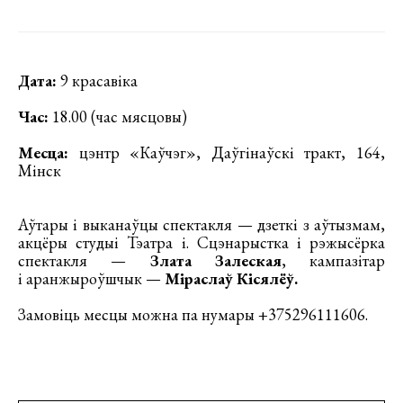
Дата:
9 красавіка
Час:
18.00 (час мясцовы)
Месца:
цэнтр «Каўчэг», Даўгінаўскі тракт, 164,
Мінск
Аўтары і выканаўцы спектакля — дзеткі з аўтызмам,
акцёры студыі Тэатра i. Сцэнарыстка і рэжысёрка
спектакля —
Злата Залеская
, кампазітар
і аранжыроўшчык —
Міраслаў Кісялёў.
Замовіць месцы можна па нумары +375296111606.