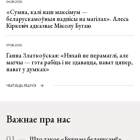
04.08.2026
«Сумна, калі наш максімум —
беларускамоўныя надпісы на магілах». Алесь
Кіркевіч адказвае Міколу Бугаю
07.08.2026
Ганна Златкоўская: «Няхай не перамаглі, але
магчы — гэта рабіць і не здавацца, нават цяпер,
нават у думках»
ЧЫТАЦЬ ЯШЧЭ
Важнае пра нас
01
Што такое «Будзьма беларусамі!»