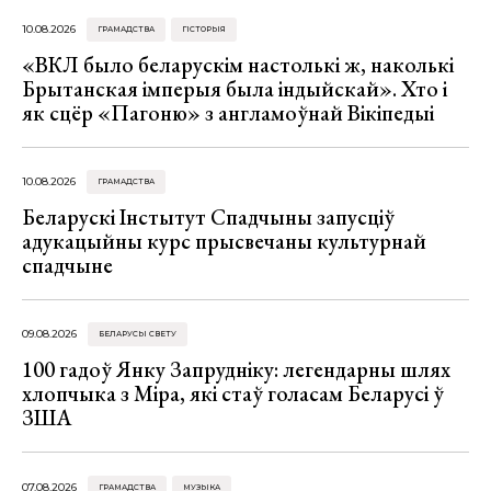
10.08.2026
ГРАМАДСТВА
ГІСТОРЫЯ
«ВКЛ было беларускім настолькі ж, наколькі
Брытанская імперыя была індыйскай». Хто і
як сцёр «Пагоню» з англамоўнай Вікіпедыі
10.08.2026
ГРАМАДСТВА
Беларускі Інстытут Спадчыны запусціў
адукацыйны курс прысвечаны культурнай
спадчыне
09.08.2026
БЕЛАРУСЫ СВЕТУ
100 гадоў Янку Запрудніку: легендарны шлях
хлопчыка з Міра, які стаў голасам Беларусі ў
ЗША
07.08.2026
ГРАМАДСТВА
МУЗЫКА