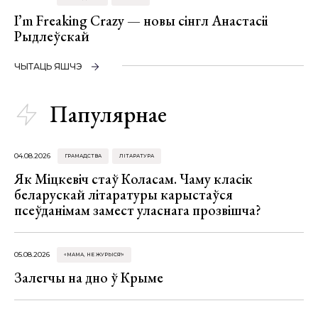
I’m Freaking Crazy — новы сінгл Анастасіі
Рыдлеўскай
ЧЫТАЦЬ ЯШЧЭ
Папулярнае
04.08.2026
ГРАМАДСТВА
ЛІТАРАТУРА
Як Міцкевіч стаў Коласам. Чаму класік
беларускай літаратуры карыстаўся
псеўданімам замест уласнага прозвішча?
05.08.2026
«МАМА, НЕ ЖУРЫСЯ!»
Залегчы на дно ў Крыме