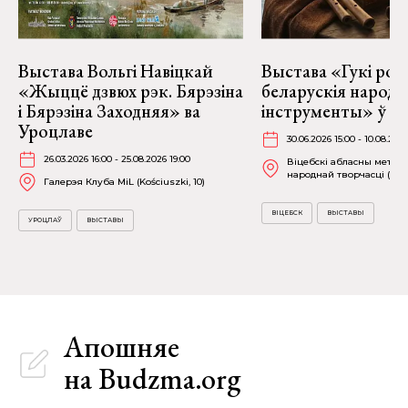
Выстава Вольгі Навіцкай
Выстава «Гукі род
«Жыццё дзвюх рэк. Бярэзіна
беларускія народ
і Бярэзіна Заходняя» ва
інструменты» ў Ві
Уроцлаве
30.06.2026 15:00 - 10.08.202
26.03.2026 16:00 - 25.08.2026 19:00
Віцебскі абласны метад
народнай творчасці (вул.
Галерэя Клуба MiL (Kościuszki, 10)
ВІЦЕБСК
ВЫСТАВЫ
УРОЦЛАЎ
ВЫСТАВЫ
Апошняе
на Budzma.org