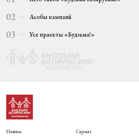
02
Асобы кампаніі
03
Усе праекты «Будзьма!»
Навіны
Сармат