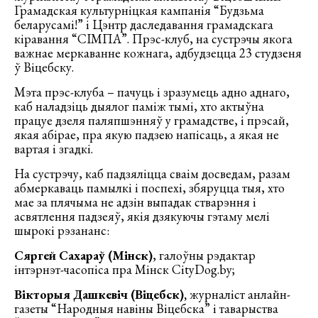
Грамадская культурніцкая кампанія “Будзьма
беларусамі!” і Цэнтр даследавання грамадскага
кіравання “СІМПА”. Прэс-клуб, на сустрэчы якога
важнае меркаванне кожнага, адбудзецца 23 студзеня
ў Віцебску.
Мэта прэс-клуба – пачуць і зразумець адно аднаго,
каб наладзіць дыялог паміж тымі, хто актыўна
працуе дзеля паляпшэнняў у грамадстве, і прэсай,
якая абірае, пра якую падзею напісаць, а якая не
вартая і згадкі.
На сустрэчу, каб падзяліцца сваім досведам, разам
абмеркаваць памылкі і поспехі, збяруцца тыя, хто
мае за плячыма не адзін выпадак стварэння і
асвятлення падзеяў, якія дзякуючы гэтаму мелі
шырокі рэзананс:
Сяргей Сахараў (Мінск)
, галоўны рэдактар
інтэрнэт-часопіса пра Мінск CityDog.by;
Вікторыя Дашкевіч (Віцебск),
журналіст анлайн-
газеты “Народныя навіны Віцебска” і таварыства