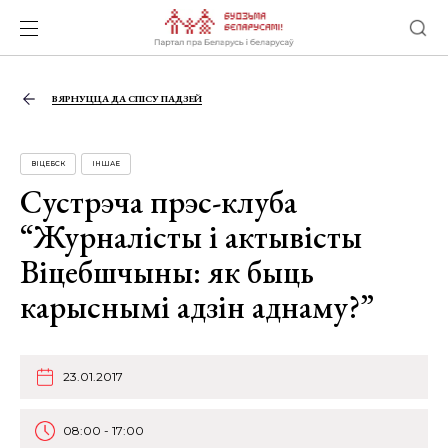
ВЯРНУЦЦА ДА СПІСУ ПАДЗЕЙ
ВІЦЕБСК
ІНШАЕ
Сустрэча прэс-клуба
“Журналісты і актывісты
Віцебшчыны: як быць
карыснымі адзін аднаму?”
23.01.2017
08:00 - 17:00