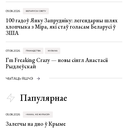
09.08.2026
БЕЛАРУСЫ СВЕТУ
100 гадоў Янку Запрудніку: легендарны шлях
хлопчыка з Міра, які стаў голасам Беларусі ў
ЗША
07.08.2026
ГРАМАДСТВА
МУЗЫКА
I’m Freaking Crazy — новы сінгл Анастасіі
Рыдлеўскай
ЧЫТАЦЬ ЯШЧЭ
Папулярнае
05.08.2026
«МАМА, НЕ ЖУРЫСЯ!»
Залегчы на дно ў Крыме