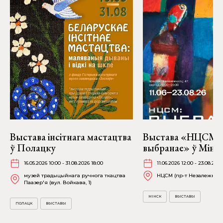
Выстава інсітнага мастацтва
Выстава «НЦСМ:
ў Полацку
выбранае» ў Мінск
16.05.2026 10:00 - 31.08.2026 18:00
11.06.2026 12:00 - 23.08.202
музей традыцыйнага ручнога ткацтва
НЦСМ (пр-т Незалежнасці
Паазер'я (вул. Войкава, 1)
МІНСК
ВЫСТАВЫ
ПОЛАЦК
ВЫСТАВЫ