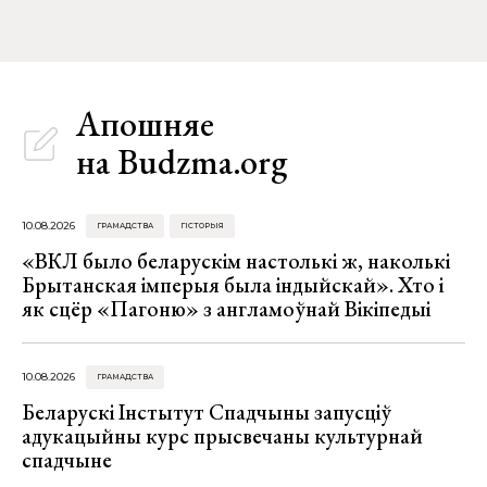
Апошняе
на Budzma.org
10.08.2026
ГРАМАДСТВА
ГІСТОРЫЯ
«ВКЛ было беларускім настолькі ж, наколькі
Брытанская імперыя была індыйскай». Хто і
як сцёр «Пагоню» з англамоўнай Вікіпедыі
10.08.2026
ГРАМАДСТВА
Беларускі Інстытут Спадчыны запусціў
адукацыйны курс прысвечаны культурнай
спадчыне