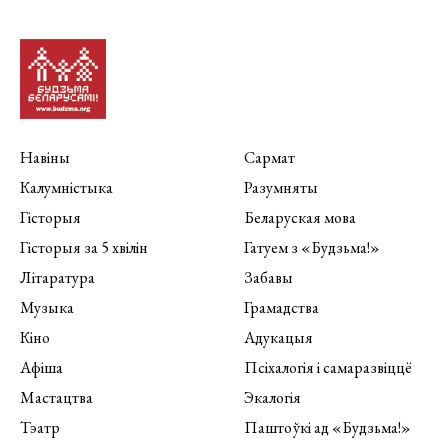
Навіны
Сармат
Калумністыка
Разумняты
Гісторыя
Беларуская мова
Гісторыя за 5 хвілін
Гатуем з «Будзьма!»
Літаратура
Забавы
Музыка
Грамадства
Кіно
Адукацыя
Афіша
Псіхалогія і самаразвіццё
Мастацтва
Экалогія
Тэатр
Паштоўкі ад «Будзьма!»