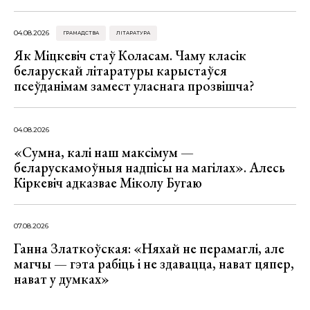
04.08.2026
ГРАМАДСТВА
ЛІТАРАТУРА
Як Міцкевіч стаў Коласам. Чаму класік
беларускай літаратуры карыстаўся
псеўданімам замест уласнага прозвішча?
04.08.2026
«Сумна, калі наш максімум —
беларускамоўныя надпісы на магілах». Алесь
Кіркевіч адказвае Міколу Бугаю
07.08.2026
Ганна Златкоўская: «Няхай не перамаглі, але
магчы — гэта рабіць і не здавацца, нават цяпер,
нават у думках»