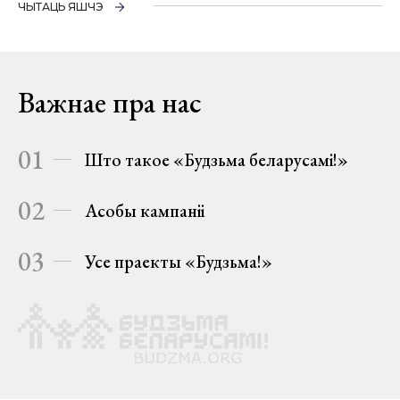
ЧЫТАЦЬ ЯШЧЭ
Важнае пра нас
01
Што такое «Будзьма беларусамі!»
02
Асобы кампаніі
03
Усе праекты «Будзьма!»