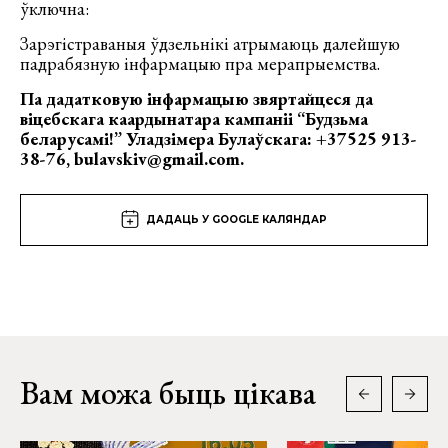
ўключна:
Зарэгістраваныя ўдзельнікі атрымаюць далейшую
падрабязную інфармацыю пра мерапрыемства.
Па дадатковую інфармацыю звяртайцеся да
віцебскага каардынатара кампаніі “Будзьма
беларусамі!” Уладзімера Булаўскага: +37525 913-
38-76, bulavskiv@gmail.com.
ДАДАЦЬ У GOOGLE КАЛЯНДАР
Вам можа быць цікава