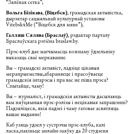
“Зялёная сетка”;
Вольга Бізікава, (Віцебск),
грамадская актывістка,
дырэктар сацыяльнай культурнай установы
Vitebsk4Me (“Віцебск для мяне”);
Галляш Сялява (Браслаў),
рэдактар парталу
Браслаўскага рэгіёна braslaw.by.
Прэс-клуб дае магчымасць кожнаму ўдзельніку
выказаць сваё меркаванне.
Вы – грамадскі актывіст, ладзіце цікавыя
мерапрыемствы,абараняеце і прасоўваеце
грамадскія інтарэсы і пра вас не піша прэса?
Спытайце, чаму!
Вы – журналіст, і грамадскія актывісты дасылаюць
вам няўцямныя прэс-рэлізы і нецікавыя запрашэнні?
Падзяліцеся, якія падзеі і чаму гатовае асвятляць
вашае выданне!
Каб узяць удзел у сустрэчы прэс-клуба, калі
ласка,пакіньце анлайн-заяўку да 20 студзеня