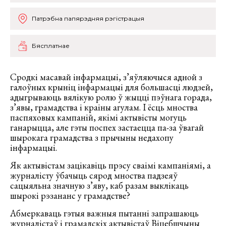
Патрэбна папярэдняя рэгістрацыя
Бясплатнае
Сродкі масавай інфармацыі, з’яўляючыся адной з
галоўных крыніц інфармацыі для большасці людзей,
адыгрываюць вялікую ролю ў жыцці пэўнага горада,
з’явы, грамадства і краіны агулам. І ёсць мноства
паспяховых кампаній, якімі актывісты могуць
ганарыцца, але гэты поспех застаецца па-за ўвагай
шырокага грамадства з прычыны недахопу
інфармацыі.
Як актывістам зацікавіць прэсу сваімі кампаніямі, а
журналісту ўбачыць сярод мноства падзеяў
сацыяльна значную з’яву, каб разам выклікаць
шырокі рэзананс у грамадстве?
Абмеркаваць гэтыя важныя пытанні запрашаюць
журналістаў і грамадскіх актывістаў Віцебшчыны