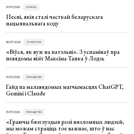
31.07.2026
МУЗЫКА
Песні, якія сталі часткай беларускага
нацыянальнага коду
30.07.2026
ЛІТАРАТУРА
«Віўся, як вуж на патэльні». З успамінаў пра
невядомы візіт Максіма Танка ў Лодзь
31.07.2026
ГРАМАДСТВА
Гайд па малавядомых магчымасцях ChatGPT,
Gemini і Claude
31.07.2026
ГРАМАДСТВА
«Граючы бязглуздыя ролі нязломных людзей,
мы можам страціць тое важнае, што ў нас