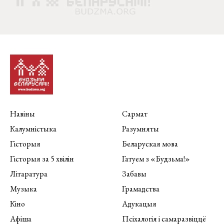
Навіны
Сармат
Калумністыка
Разумняты
Гісторыя
Беларуская мова
Гісторыя за 5 хвілін
Гатуем з «Будзьма!»
Літаратура
Забавы
Музыка
Грамадства
Кіно
Адукацыя
Афіша
Псіхалогія і самаразвіццё