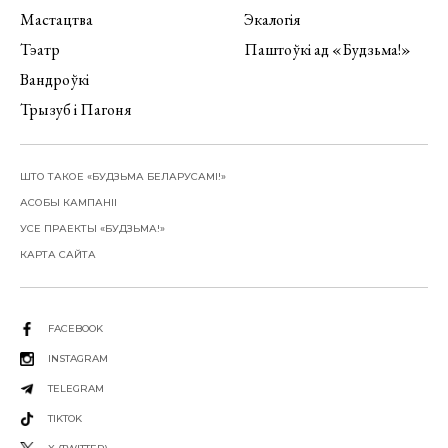
Мастацтва
Экалогія
Тэатр
Паштоўкі ад «Будзьма!»
Вандроўкі
Трызуб і Пагоня
ШТО ТАКОЕ «БУДЗЬМА БЕЛАРУСАМІ!»
АСОБЫ КАМПАНІІ
УСЕ ПРАЕКТЫ «БУДЗЬМА!»
КАРТА САЙТА
FACEBOOK
INSTAGRAM
TELEGRAM
TIKTOK