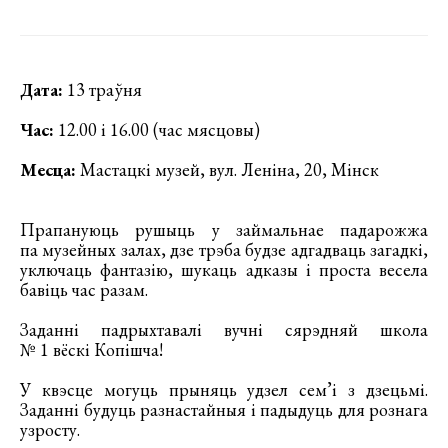
Дата:
13 траўня
Час:
12.00 і 16.00 (час мясцовы)
Месца:
Мастацкі музей, вул. Леніна, 20, Мінск
Прапануюць рушыць у займальнае падарожжа
па музейных залах, дзе трэба будзе адгадваць загадкі,
уключаць фантазію, шукаць адказы і проста весела
бавіць час разам.
Заданні падрыхтавалі вучні сярэдняй школа
№ 1 вёскі Копішча!
У квэсце могуць прыняць удзел сем’і з дзецьмі.
Заданні будуць разнастайныя і падыдуць для рознага
узросту.