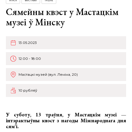
МІНСК
ВЫСТАВЫ
ІНШАЕ
Сямейны квэст у Мастацкім
музеі ў Мінску
13.05.2023
12:00 - 18:00
Мастацкі музей (вул. Леніна, 20)
10 рублёў
У суботу, 13 траўня, у Мастацкім музеі —
інтэрактыўны квэст з нагоды Міжнароднага дня
сям’і.