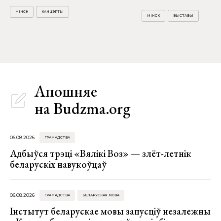
МІНСК
КАНЦЭРТЫ
МІНСК
ВЫСТАВЫ
Апошняе
на Budzma.org
06.08.2026
ГРАМАДСТВА
Адбыўся трэці «Вялікі Воз» — злёт-летнік
беларускіх навукоўцаў
06.08.2026
ГРАМАДСТВА
БЕЛАРУСКАЯ МОВА
Інстытут беларускае мовы запусціў незалежны