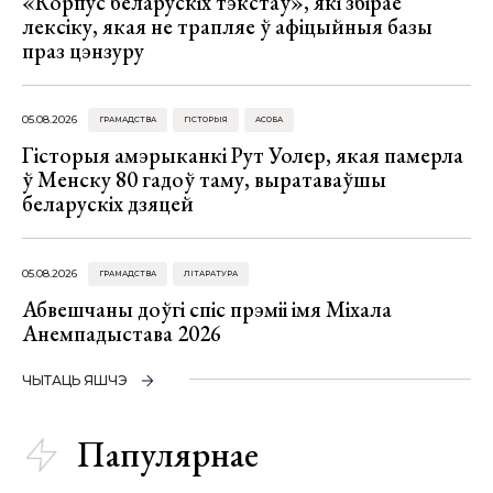
«Корпус беларускіх тэкстаў», які збірае
лексіку, якая не трапляе ў афіцыйныя базы
праз цэнзуру
05.08.2026
ГРАМАДСТВА
ГІСТОРЫЯ
АСОБА
Гісторыя амэрыканкі Рут Уолер, якая памерла
ў Менску 80 гадоў таму, выратаваўшы
беларускіх дзяцей
05.08.2026
ГРАМАДСТВА
ЛІТАРАТУРА
Абвешчаны доўгі спіс прэміі імя Міхала
Анемпадыстава 2026
ЧЫТАЦЬ ЯШЧЭ
Папулярнае