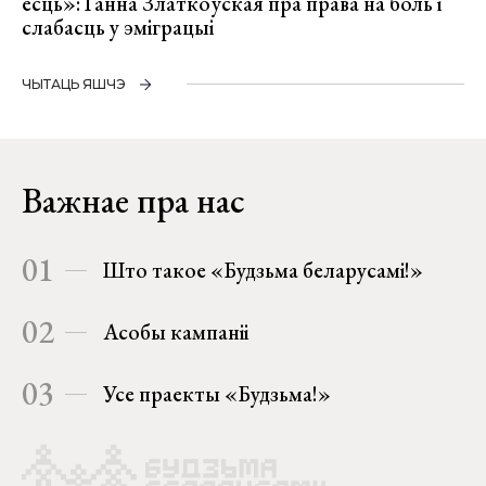
ёсць»: Ганна Златкоўская пра права на боль і
слабасць у эміграцыі
ЧЫТАЦЬ ЯШЧЭ
Важнае пра нас
01
Што такое «Будзьма беларусамі!»
02
Асобы кампаніі
03
Усе праекты «Будзьма!»