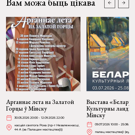
Вам можа быць цікава
Арганнае лета на Залатой
Выстава «Беларус
Горцы ў Мінску
Культурны ландш
Мінску
30.05.2026 20:00 - 12.09.2026 22:00
09.07.2026 10:00 - 25.08.202
касцёл святога Роха (пр-т Незалежнасці,
44 А (за Палацам мастацтваў))
палац мастацтваў (вул. К