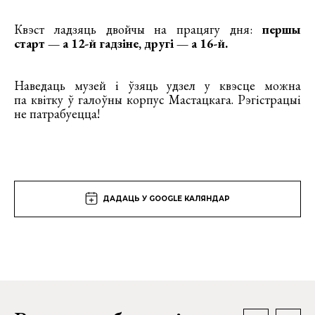
Квэст ладзяць двойчы на працягу дня:
першы
старт — а 12-й гадзіне, другі — а 16-й.
Наведаць музей і ўзяць удзел у квэсце можна
па квітку ў галоўны корпус Мастацкага. Рэгістрацыі
не патрабуецца!
ДАДАЦЬ У GOOGLE КАЛЯНДАР