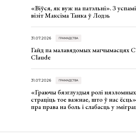
«Віўся, як вуж на патэльні». З успа
візіт Максіма Танка ў Лодзь
31.07.2026
ГРАМАДСТВА
Гайд па малавядомых магчымасцях C
Claude
31.07.2026
ГРАМАДСТВА
«Граючы бязглуздыя ролі нязломны
страціць тое важнае, што ў нас ёсць
пра права на боль і слабасць у эмігра