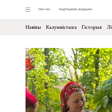
ПРА НАС
ПАДТРЫМАЙ «БУДЗЬМУ»
Навіны
Калумністыка
Гісторыя
Лі