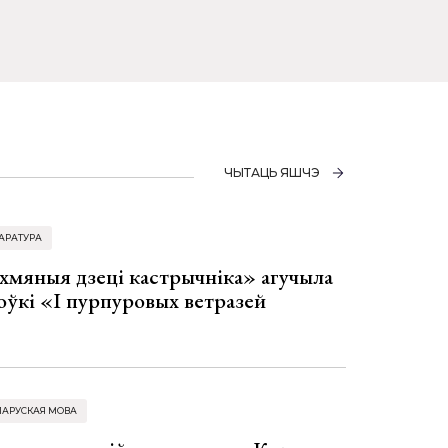
ЧЫТАЦЬ ЯШЧЭ
АРАТУРА
хмяныя дзеці кастрычніка» агучыла
оўкі «І пурпуровых ветразей
ЛАРУСКАЯ МОВА