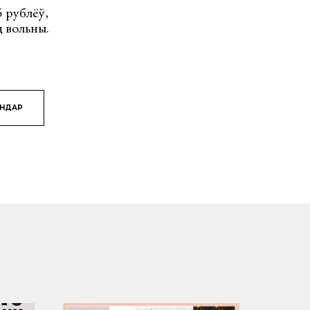
5 рублёў,
д вольны.
ЯНДАР