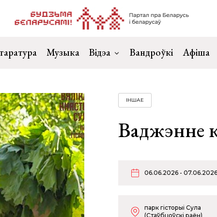
таратура
Музыка
Відэа
Вандроўкі
Афіша
ІНШАЕ
Ваджэнне к
06.06.2026 - 07.06.202
парк гісторыі Сула
(Стаўбцоўскі раён)