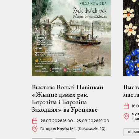
Выстава Вольгі Навіцкай
Выста
«Жыццё дзвюх рэк.
маст
Бярэзіна і Бярэзіна
16.
Заходняя» ва Уроцлаве
муз
тка
26.03.2026 16:00 - 25.08.2026 19:00
Галерэя Клуба MiL (Kościuszki, 10)
ПОЛАЦ