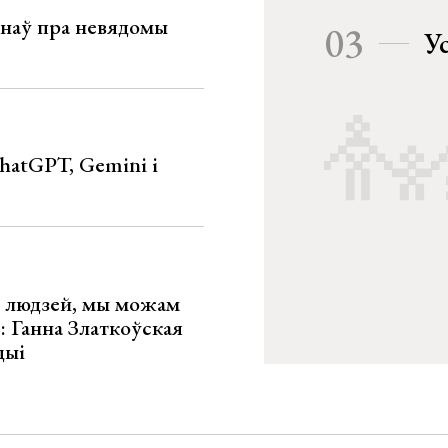
мінаў пра невядомы
03
У
hatGPT, Gemini і
х людзей, мы можам
»: Ганна Златкоўская
цыі