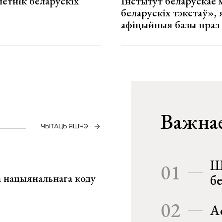
летнік беларускіх
Інстытут беларускае
беларускіх тэкстаў», я
афіцыйныя базы праз
Важнае
ЧЫТАЦЬ ЯШЧЭ
Ш
01
га нацыянальнага коду
б
02
А