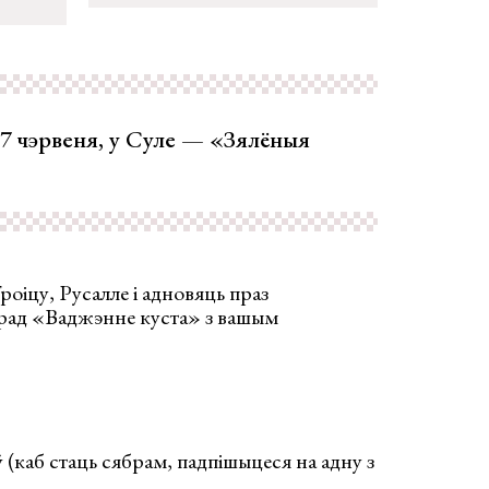
і 7 чэрвеня, у Суле — «Зялёныя
оіцу, Русалле і адновяць праз
рад «Ваджэнне куста» з вашым
(каб стаць сябрам, падпішыцеся на адну з