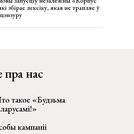
 мовы запусціў незалежны «Корпус
кі збірае лексіку, якая не трапляе ў
 цэнзуру
 пра нас
то такое «Будзьма
еларусамі!»
собы кампаніі