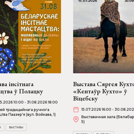
ва інсітнага
Выстава Сяргея Кухт
ацтва ў Полацку
«Кентаўр Кухто» ў
Віцебску
05.2026 10:00 - 31.08.2026 18:00
15.07.2026 16:00 - 30.08.202
ей традыцыйнага ручнога
цтва Паазер'я (вул. Войкава, 1)
Выставачная зала (Белабар
5)
К
ВЫСТАВЫ