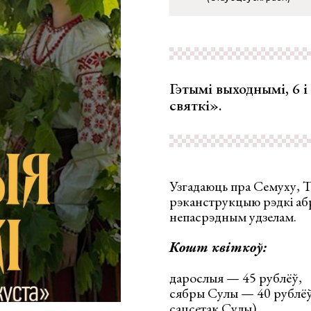
Гэтымі выходнымі, 6 
святкі».
Узгадаюць пра Семуху, Тр
рэканструкцыю рэдкі аб
непасрэдным удзелам.
Кошт квіткоў:
дарослыя — 45 рублёў,
сябры Сулы — 40 рублёў 
сацсетак
Сулы),