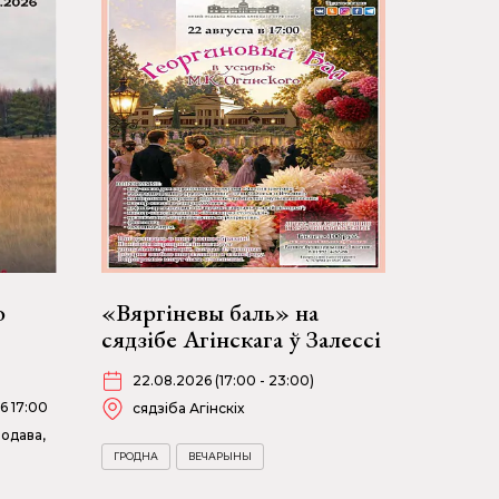
о
«Вяргіневы баль» на
сядзібе Агінскага ў Залессі
22.08.2026 (17:00 - 23:00)
6 17:00
сядзіба Агінскіх
одава,
ГРОДНА
ВЕЧАРЫНЫ