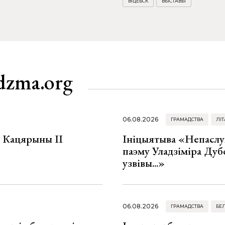
ВІЦЕБСК
ВЫСТАВЫ
dzma.org
06.08.2026
ГРАМАДСТВА
ЛІТ
а Кацярыны ІІ
Ініцыятыва «Непаслу
паэму Уладзіміра Дуб
узвівы...»
06.08.2026
ГРАМАДСТВА
БЕ