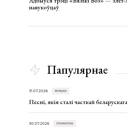
Адбыўся трэці «Вялікі Воз» — злёт-
навукоўцаў
Папулярнае
31.07.2026
МУЗЫКА
Песні, якія сталі часткай беларуска
30.07.2026
ЛІТАРАТУРА